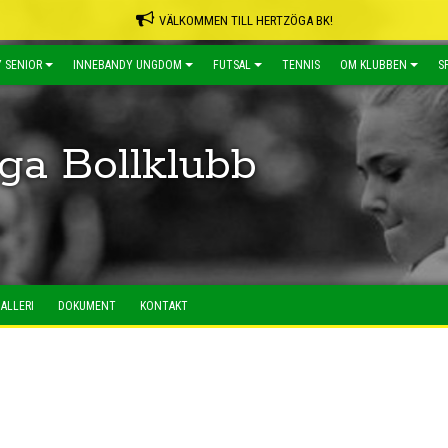
VÄLKOMMEN TILL HERTZÖGA BK!
 SENIOR
INNEBANDY UNGDOM
FUTSAL
TENNIS
OM KLUBBEN
S
ga Bollklubb
ALLERI
DOKUMENT
KONTAKT