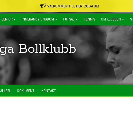
VÄLKOMMEN TILL HERTZÖGA BK!
 SENIOR
INNEBANDY UNGDOM
FUTSAL
TENNIS
OM KLUBBEN
S
ga Bollklubb
ALLERI
DOKUMENT
KONTAKT