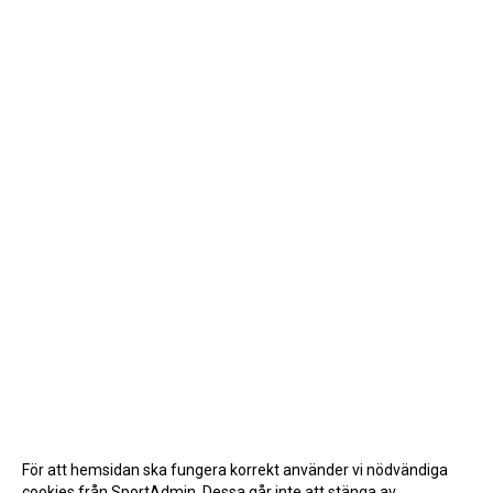
För att hemsidan ska fungera korrekt använder vi nödvändiga
cookies från SportAdmin. Dessa går inte att stänga av.