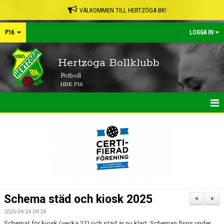
VÄLKOMMEN TILL HERTZÖGA BK!
P16
LOGGA IN
Hertzöga Bollklubb
Fotboll
HBK P16
HEM
NYHETER
KALENDER
MATCHER
Schema städ och kiosk 2025
<
>
TRUPPEN
2025-04-24 09:24
Schemat för kiosk (vecka 21) och städ är nu klart. Scheman finns under