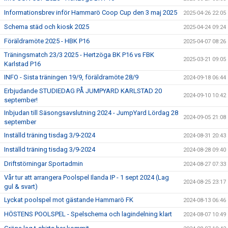
Informationsbrev inför Hammarö Coop Cup den 3 maj 2025
2025-04-26 22:05
Schema städ och kiosk 2025
2025-04-24 09:24
Föräldramöte 2025 - HBK P16
2025-04-07 08:26
Träningsmatch 23/3 2025 - Hertzöga BK P16 vs FBK
2025-03-21 09:05
Karlstad P16
INFO - Sista träningen 19/9, föräldramöte 28/9
2024-09-18 06:44
Erbjudande STUDIEDAG PÅ JUMPYARD KARLSTAD 20
2024-09-10 10:42
september!
Inbjudan till Säsongsavslutning 2024 - JumpYard Lördag 28
2024-09-05 21:08
september
Inställd träning tisdag 3/9-2024
2024-08-31 20:43
Inställd träning tisdag 3/9-2024
2024-08-28 09:40
Driftstörningar Sportadmin
2024-08-27 07:33
Vår tur att arrangera Poolspel Ilanda IP - 1 sept 2024 (Lag
2024-08-25 23:17
gul & svart)
Lyckat poolspel mot gästande Hammarö FK
2024-08-13 06:46
HÖSTENS POOLSPEL - Spelschema och lagindelning klart
2024-08-07 10:49