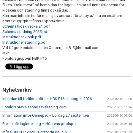
BILDGALLERI
fliken ”Dokument” på hemsidan för laget. Länkar till instruktionerna för
kiosken och städning finns också där.
Kan man inte sin tid får man själv ansvara för att byta/hitta en ersättare.
DOKUMENT
Kontaktuppgifter finns i SportAdmin.
Schema kiosk vecka 21.pdf
KONTAKT
Schema städning 2025.pdf
Instruktioner kiosk.pdf
Instruktioner städning.pdf
Vid frågor kontakta Linnéa Örnberg lea8_5@hotmail.com
Mvh
Föräldragruppen HBK P16
Nyhetsarkiv
Inbjudan till föräldramöte – HBK P16 säsongen 2026
2026-02-15 10:50
Föräldrabrev Säsongsavslutning 2025
2025-10-05 16:26
Information inför Genrepet – Lördag 27 september
2025-09-20 09:06
Preliminär lagindelning – Höstens poolspel
2025-07-06 08:48
Info SUN CUP 2025 - Hertzöga BK P16
2025-06-27 08:33