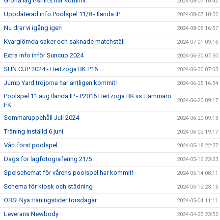
Gröna lag t-shirts har kommit
2024-08-07 10:42
Uppdaterad info Poolspel 11/8 - Ilanda IP
2024-08-07 10:32
Nu drar vi igång igen
2024-08-05 16:57
Kvarglömda saker och saknade matchställ
2024-07-01 09:16
Extra info inför Suncup 2024
2024-06-30 07:30
SUN CUP 2024 - Hertzöga BK P16
2024-06-30 07:03
Jump Yard tröjorna har äntligen kommit!
2024-06-25 16:34
Poolspel 11 aug Ilanda IP - P2016 Hertzöga BK vs Hammarö
2024-06-20 09:17
FK
Sommaruppehåll Juli 2024
2024-06-20 09:13
Träning inställd 6 juni
2024-06-02 19:17
Vårt först poolspel
2024-05-18 22:37
Dags för lagfotografering 21/5
2024-05-16 23:23
Spelschemat för vårens poolspel har kommit!
2024-05-14 08:11
Schema för kiosk och städning
2024-05-12 23:15
OBS! Nya träningstider torsdagar
2024-05-04 11:11
Leverans Newbody
2024-04-25 23:52