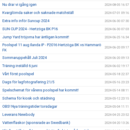
Nu drar vi igång igen
2024-08-05 16:57
Kvarglömda saker och saknade matchställ
2024-07-01 09:16
Extra info inför Suncup 2024
2024-06-30 07:30
SUN CUP 2024 - Hertzöga BK P16
2024-06-30 07:03
Jump Yard tröjorna har äntligen kommit!
2024-06-25 16:34
Poolspel 11 aug Ilanda IP - P2016 Hertzöga BK vs Hammarö
2024-06-20 09:17
FK
Sommaruppehåll Juli 2024
2024-06-20 09:13
Träning inställd 6 juni
2024-06-02 19:17
Vårt först poolspel
2024-05-18 22:37
Dags för lagfotografering 21/5
2024-05-16 23:23
Spelschemat för vårens poolspel har kommit!
2024-05-14 08:11
Schema för kiosk och städning
2024-05-12 23:15
OBS! Nya träningstider torsdagar
2024-05-04 11:11
Leverans Newbody
2024-04-25 23:52
Vattenflaskor (sponsrade av Swedbank)
2024-04-20 13:26