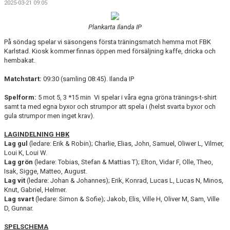
2025-03-21 09:05
BILDGALLERI
Plankarta Ilanda IP
DOKUMENT
På söndag spelar vi säsongens första träningsmatch hemma mot FBK
KONTAKT
Karlstad. Kiosk kommer finnas öppen med försäljning kaffe, dricka och
hembakat.
Matchstart:
09:30 (samling 08:45). Ilanda IP
Spelform:
5 mot 5, 3 *15 min Vi spelar i våra egna gröna tränings-t-shirt
samt ta med egna byxor och strumpor att spela i (helst svarta byxor och
gula strumpor men inget krav).
LAGINDELNING HBK
Lag gul
(ledare: Erik & Robin); Charlie, Elias, John, Samuel, Oliwer L, Vilmer,
Loui K, Loui W.
Lag grön
(ledare: Tobias, Stefan & Mattias T); Elton, Vidar F, Olle, Theo,
Isak, Sigge, Matteo, August.
Lag vit
(ledare: Johan & Johannes); Erik, Konrad, Lucas L, Lucas N, Minos,
Knut, Gabriel, Helmer.
Lag svart
(ledare: Simon & Sofie); Jakob, Elis, Ville H, Oliver M, Sam, Ville
D, Gunnar.
SPELSCHEMA