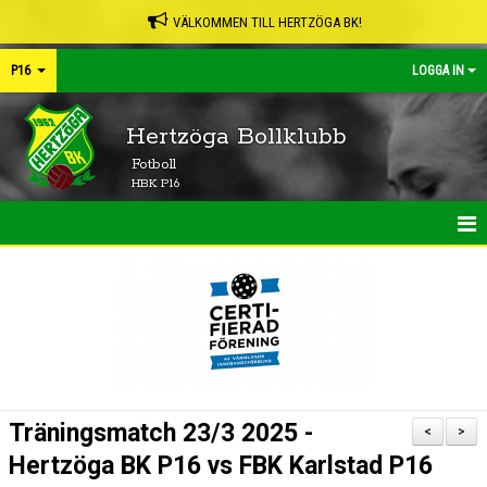
VÄLKOMMEN TILL HERTZÖGA BK!
P16
LOGGA IN
Hertzöga Bollklubb
Fotboll
HBK P16
HEM
NYHETER
KALENDER
MATCHER
Träningsmatch 23/3 2025 -
<
>
TRUPPEN
Hertzöga BK P16 vs FBK Karlstad P16