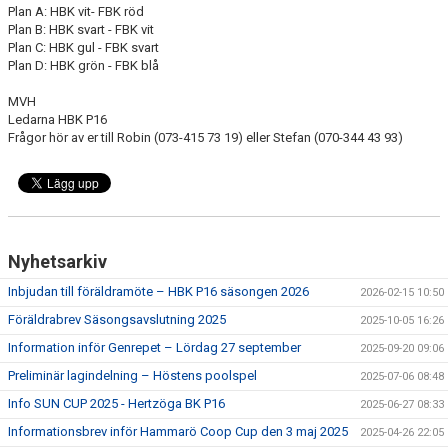
Plan A: HBK vit- FBK röd
Plan B: HBK svart - FBK vit
Plan C: HBK gul - FBK svart
Plan D: HBK grön - FBK blå
MVH
Ledarna HBK P16
Frågor hör av er till Robin (073-415 73 19) eller Stefan (070-344 43 93)
Nyhetsarkiv
Inbjudan till föräldramöte – HBK P16 säsongen 2026
2026-02-15 10:50
Föräldrabrev Säsongsavslutning 2025
2025-10-05 16:26
Information inför Genrepet – Lördag 27 september
2025-09-20 09:06
Preliminär lagindelning – Höstens poolspel
2025-07-06 08:48
Info SUN CUP 2025 - Hertzöga BK P16
2025-06-27 08:33
Informationsbrev inför Hammarö Coop Cup den 3 maj 2025
2025-04-26 22:05