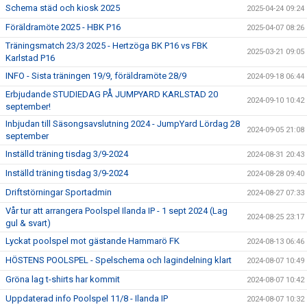
Schema städ och kiosk 2025
2025-04-24 09:24
Föräldramöte 2025 - HBK P16
2025-04-07 08:26
Träningsmatch 23/3 2025 - Hertzöga BK P16 vs FBK
2025-03-21 09:05
Karlstad P16
INFO - Sista träningen 19/9, föräldramöte 28/9
2024-09-18 06:44
Erbjudande STUDIEDAG PÅ JUMPYARD KARLSTAD 20
2024-09-10 10:42
september!
Inbjudan till Säsongsavslutning 2024 - JumpYard Lördag 28
2024-09-05 21:08
september
Inställd träning tisdag 3/9-2024
2024-08-31 20:43
Inställd träning tisdag 3/9-2024
2024-08-28 09:40
Driftstörningar Sportadmin
2024-08-27 07:33
Vår tur att arrangera Poolspel Ilanda IP - 1 sept 2024 (Lag
2024-08-25 23:17
gul & svart)
Lyckat poolspel mot gästande Hammarö FK
2024-08-13 06:46
HÖSTENS POOLSPEL - Spelschema och lagindelning klart
2024-08-07 10:49
Gröna lag t-shirts har kommit
2024-08-07 10:42
Uppdaterad info Poolspel 11/8 - Ilanda IP
2024-08-07 10:32