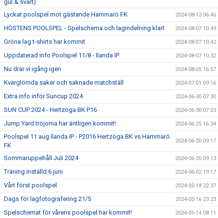
gul & svart)
Lyckat poolspel mot gästande Hammarö FK
2024-08-13 06:46
HÖSTENS POOLSPEL - Spelschema och lagindelning klart
2024-08-07 10:49
Gröna lag t-shirts har kommit
2024-08-07 10:42
Uppdaterad info Poolspel 11/8 - Ilanda IP
2024-08-07 10:32
Nu drar vi igång igen
2024-08-05 16:57
Kvarglömda saker och saknade matchställ
2024-07-01 09:16
Extra info inför Suncup 2024
2024-06-30 07:30
SUN CUP 2024 - Hertzöga BK P16
2024-06-30 07:03
Jump Yard tröjorna har äntligen kommit!
2024-06-25 16:34
Poolspel 11 aug Ilanda IP - P2016 Hertzöga BK vs Hammarö
2024-06-20 09:17
FK
Sommaruppehåll Juli 2024
2024-06-20 09:13
Träning inställd 6 juni
2024-06-02 19:17
Vårt först poolspel
2024-05-18 22:37
Dags för lagfotografering 21/5
2024-05-16 23:23
Spelschemat för vårens poolspel har kommit!
2024-05-14 08:11