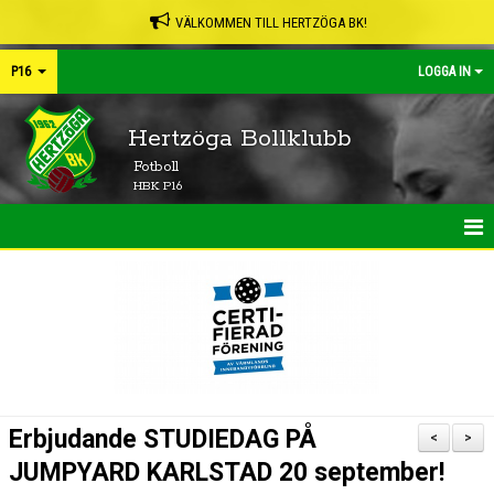
VÄLKOMMEN TILL HERTZÖGA BK!
P16
LOGGA IN
Hertzöga Bollklubb
Fotboll
HBK P16
HEM
NYHETER
KALENDER
MATCHER
Erbjudande STUDIEDAG PÅ
<
>
TRUPPEN
JUMPYARD KARLSTAD 20 september!