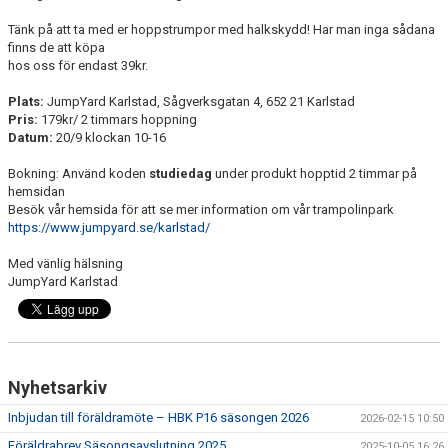
Tänk på att ta med er hoppstrumpor med halkskydd! Har man inga sådana
finns de att köpa
hos oss för endast 39kr.
Plats:
JumpYard Karlstad, Sågverksgatan 4, 652 21 Karlstad
Pris:
179kr/ 2 timmars hoppning
Datum:
20/9 klockan 10-16
Bokning: Använd koden
studiedag
under produkt hopptid 2 timmar på
hemsidan
Besök vår hemsida för att se mer information om vår trampolinpark
https://www.jumpyard.se/karlstad/
Med vänlig hälsning
JumpYard Karlstad
Nyhetsarkiv
Inbjudan till föräldramöte – HBK P16 säsongen 2026
2026-02-15 10:50
Föräldrabrev Säsongsavslutning 2025
2025-10-05 16:26