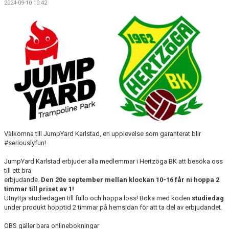
2024-09-10 10:42
BILDGALLERI
DOKUMENT
KONTAKT
Välkomna till JumpYard Karlstad, en upplevelse som garanterat blir
#seriouslyfun!
JumpYard Karlstad erbjuder alla medlemmar i Hertzöga BK att besöka oss
till ett bra
erbjudande.
Den 20e september mellan klockan 10-16 får ni hoppa 2
timmar till priset av 1!
Utnyttja studiedagen till fullo och hoppa loss! Boka med koden
studiedag
under produkt hopptid 2 timmar på hemsidan för att ta del av erbjudandet.
OBS gäller bara onlinebokningar