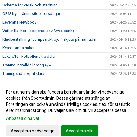
Schema för kiosk och städning
2024-05-12 23:15
OBS! Nya träningstider torsdagar
2024-05-04 11:11
Leverans Newbody
2024-04-25 23:52
Vattenflaskor (sponsrade av Swedbank)
2024-04-20 13:26
Klädbeställning "Jumpyard-tröjor" skjuts på framtiden
2024-04-18 11:23
Kvarglömda saker
2024-04-14 10:55
Läxa v.16 - Fotbollens tre delar
2024-04-14 10:37
Träning inställda lördag 6/4
2024-04-05 15:58
Träningstider April klara
2024-03-26 18:33
Träningspremiär & Kickoff HBK P16 - SÖNDAG 31 Mars
2024-03-25 11:39
2024
För att hemsidan ska fungera korrekt använder vi nödvändiga
Välkomna till Föräldramöte HBK P16 inför säsongen 2024 -
cookies från SportAdmin. Dessa går inte att stänga av.
2024-03-02 08:45
Söndagen den 24 mars kl 18:00
Föreningen kan också använda frivilliga cookies, t.ex. för statistik
eller marknadsföring. Du väljer själv om du vill acceptera dessa.
Anpassa dina val
Cookie-inställningar
Gå till Webbversion
Acceptera nödvändiga
Acceptera alla