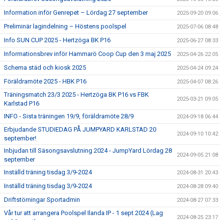
Information inför Genrepet – Lördag 27 september
2025-09-20 09:06
Preliminär lagindelning – Höstens poolspel
2025-07-06 08:48
Info SUN CUP 2025 - Hertzöga BK P16
2025-06-27 08:33
Informationsbrev inför Hammarö Coop Cup den 3 maj 2025
2025-04-26 22:05
Schema städ och kiosk 2025
2025-04-24 09:24
Föräldramöte 2025 - HBK P16
2025-04-07 08:26
Träningsmatch 23/3 2025 - Hertzöga BK P16 vs FBK
2025-03-21 09:05
Karlstad P16
INFO - Sista träningen 19/9, föräldramöte 28/9
2024-09-18 06:44
Erbjudande STUDIEDAG PÅ JUMPYARD KARLSTAD 20
2024-09-10 10:42
september!
Inbjudan till Säsongsavslutning 2024 - JumpYard Lördag 28
2024-09-05 21:08
september
Inställd träning tisdag 3/9-2024
2024-08-31 20:43
Inställd träning tisdag 3/9-2024
2024-08-28 09:40
Driftstörningar Sportadmin
2024-08-27 07:33
Vår tur att arrangera Poolspel Ilanda IP - 1 sept 2024 (Lag
2024-08-25 23:17