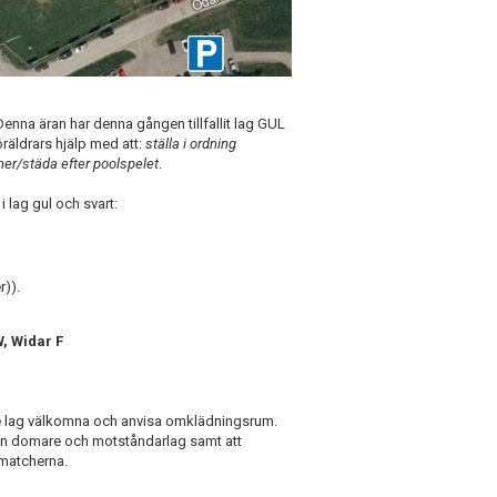
. Denna äran har denna gången tillfallit lag GUL
öräldrars hjälp med att:
ställa i ordning
aner/städa efter poolspelet
.
i lag gul och svart:
r)).
, Widar F
e lag välkomna och anvisa omklädningsrum.
från domare och motståndarlag samt att
 matcherna.