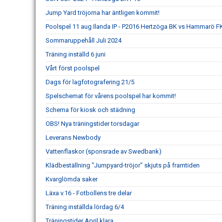
Jump Yard tröjorna har äntligen kommit!
Poolspel 11 aug Ilanda IP - P2016 Hertzöga BK vs Hammarö F
Sommaruppehåll Juli 2024
Träning inställd 6 juni
Vårt först poolspel
Dags för lagfotografering 21/5
Spelschemat för vårens poolspel har kommit!
Schema för kiosk och städning
OBS! Nya träningstider torsdagar
Leverans Newbody
Vattenflaskor (sponsrade av Swedbank)
Klädbeställning "Jumpyard-tröjor" skjuts på framtiden
Kvarglömda saker
Läxa v.16 - Fotbollens tre delar
Träning inställda lördag 6/4
Träningstider April klara