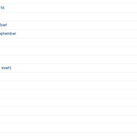
P16
ber!
september
 svart)