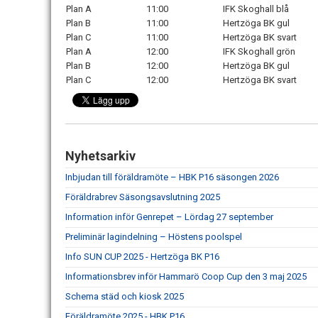
Plan A
11:00
IFK Skoghall blå
Plan B
11:00
Hertzöga BK gul
Plan C
11:00
Hertzöga BK svart
Plan A
12:00
IFK Skoghall grön
Plan B
12:00
Hertzöga BK gul
Plan C
12:00
Hertzöga BK svart
Nyhetsarkiv
Inbjudan till föräldramöte – HBK P16 säsongen 2026
Föräldrabrev Säsongsavslutning 2025
Information inför Genrepet – Lördag 27 september
Preliminär lagindelning – Höstens poolspel
Info SUN CUP 2025 - Hertzöga BK P16
Informationsbrev inför Hammarö Coop Cup den 3 maj 2025
Schema städ och kiosk 2025
Föräldramöte 2025 - HBK P16