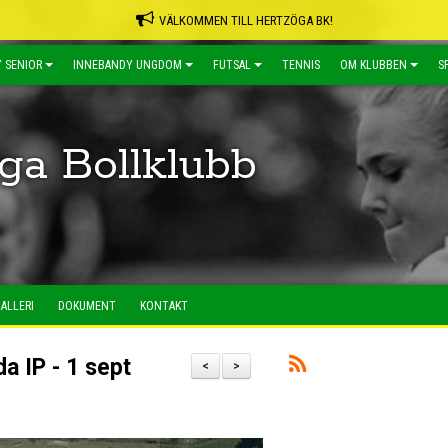
VÄLKOMMEN TILL HERTZÖGA BK!
 SENIOR
INNEBANDY UNGDOM
FUTSAL
TENNIS
OM KLUBBEN
S
ga Bollklubb
ALLERI
DOKUMENT
KONTAKT
da IP - 1 sept
<
>