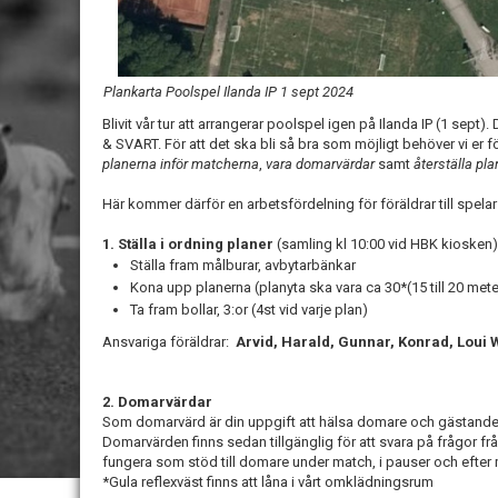
Plankarta Poolspel Ilanda IP 1 sept 2024
Blivit vår tur att arrangerar poolspel igen på Ilanda IP (1 sept)
& SVART. För att det ska bli så bra som möjligt behöver vi er f
planerna inför matcherna
,
vara domarvärdar
samt
återställa pl
Här kommer därför en arbetsfördelning för föräldrar till spelar 
1. Ställa i ordning planer
(samling kl 10:00 vid HBK kiosken)
Ställa fram målburar, avbytarbänkar
Kona upp planerna (planyta ska vara ca 30*(15 till 20 mete
Ta fram bollar, 3:or (4st vid varje plan)
Ansvariga föräldrar:
Arvid, Harald, Gunnar, Konrad, Loui W
2. Domarvärdar
Som domarvärd är din uppgift att hälsa domare och gästand
Domarvärden finns sedan tillgänglig för att svara på frågor 
fungera som stöd till domare under match, i pauser och efter
*Gula reflexväst finns att låna i vårt omklädningsrum