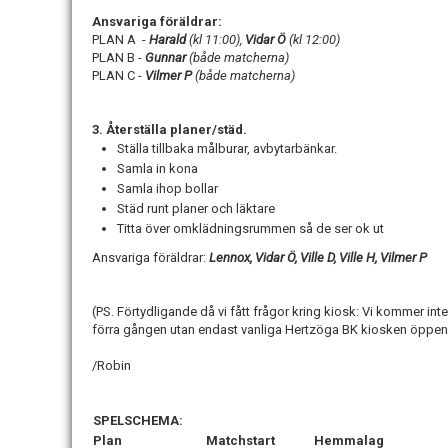
Ansvariga föräldrar:
PLAN A -
Harald
(kl 11:00),
Vidar Ö
(kl 12:00)
PLAN B -
Gunnar
(både matcherna)
PLAN C -
Vilmer P
(både matcherna)
3. Återställa planer/städ.
Ställa tillbaka målburar, avbytarbänkar.
Samla in kona
Samla ihop bollar
Städ runt planer och läktare
Titta över omklädningsrummen så de ser ok ut
Ansvariga föräldrar:
Lennox, Vidar Ö, Ville D, Ville H, Vilmer P
(PS. Förtydligande då vi fått frågor kring kiosk: Vi kommer int
förra gången utan endast vanliga Hertzöga BK kiosken öppen
/Robin
SPELSCHEMA:
Plan
Matchstart
Hemmalag