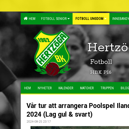
HEM
FOTBOLL SENIOR
FOTBOLL UNGDOM
INNEBANDY
Hertzö
Fotboll
HBK P16
HEM
NYHETER
KALENDER
MATCHER
TRUPPEN
BILDG
Vår tur att arrangera Poolspel Ilan
2024 (Lag gul & svart)
2024-08-25 23:17