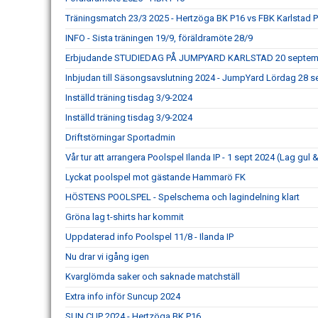
Träningsmatch 23/3 2025 - Hertzöga BK P16 vs FBK Karlstad 
INFO - Sista träningen 19/9, föräldramöte 28/9
Erbjudande STUDIEDAG PÅ JUMPYARD KARLSTAD 20 septem
Inbjudan till Säsongsavslutning 2024 - JumpYard Lördag 28 
Inställd träning tisdag 3/9-2024
Inställd träning tisdag 3/9-2024
Driftstörningar Sportadmin
Vår tur att arrangera Poolspel Ilanda IP - 1 sept 2024 (Lag gul &
Lyckat poolspel mot gästande Hammarö FK
HÖSTENS POOLSPEL - Spelschema och lagindelning klart
Gröna lag t-shirts har kommit
Uppdaterad info Poolspel 11/8 - Ilanda IP
Nu drar vi igång igen
Kvarglömda saker och saknade matchställ
Extra info inför Suncup 2024
SUN CUP 2024 - Hertzöga BK P16