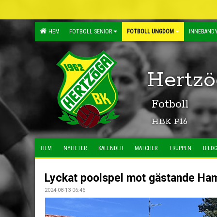
HEM
FOTBOLL SENIOR
FOTBOLL UNGDOM
INNEBANDY
Hertzö
Fotboll
HBK P16
HEM
NYHETER
KALENDER
MATCHER
TRUPPEN
BILDG
Lyckat poolspel mot gästande H
2024-08-13 06:46