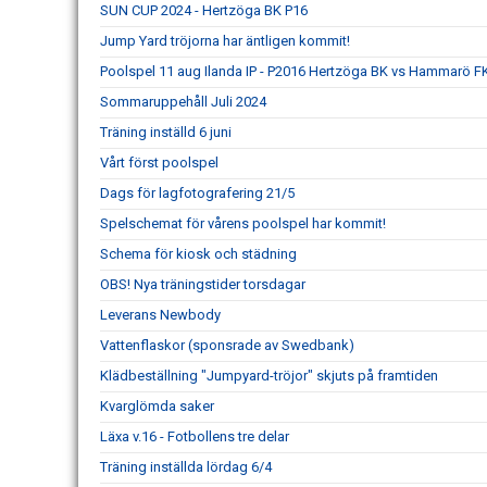
SUN CUP 2024 - Hertzöga BK P16
Jump Yard tröjorna har äntligen kommit!
Poolspel 11 aug Ilanda IP - P2016 Hertzöga BK vs Hammarö F
Sommaruppehåll Juli 2024
Träning inställd 6 juni
Vårt först poolspel
Dags för lagfotografering 21/5
Spelschemat för vårens poolspel har kommit!
Schema för kiosk och städning
OBS! Nya träningstider torsdagar
Leverans Newbody
Vattenflaskor (sponsrade av Swedbank)
Klädbeställning "Jumpyard-tröjor" skjuts på framtiden
Kvarglömda saker
Läxa v.16 - Fotbollens tre delar
Träning inställda lördag 6/4