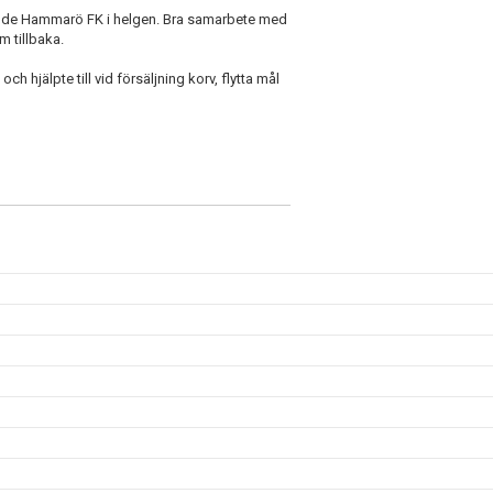
tande Hammarö FK i helgen. Bra samarbete med
m tillbaka.
ch hjälpte till vid försäljning korv, flytta mål