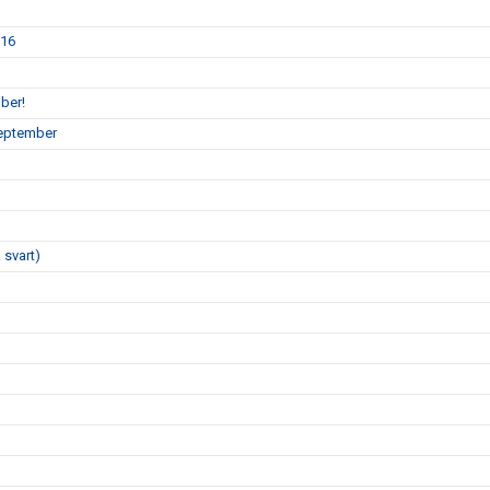
P16
ber!
september
 svart)