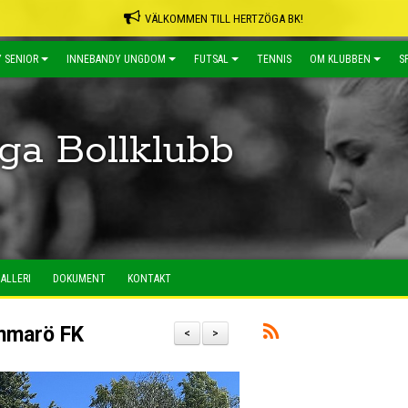
VÄLKOMMEN TILL HERTZÖGA BK!
 SENIOR
INNEBANDY UNGDOM
FUTSAL
TENNIS
OM KLUBBEN
S
ga Bollklubb
ALLERI
DOKUMENT
KONTAKT
ammarö FK
<
>