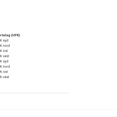
rtalag (HFK)
K syd
K nord
K öst
K väst
K syd
K nord
K öst
K väst