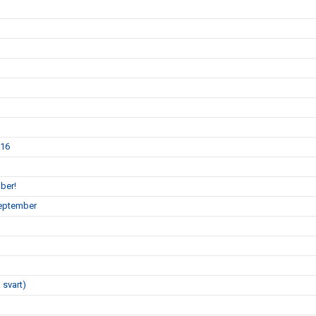
P16
ber!
september
 svart)