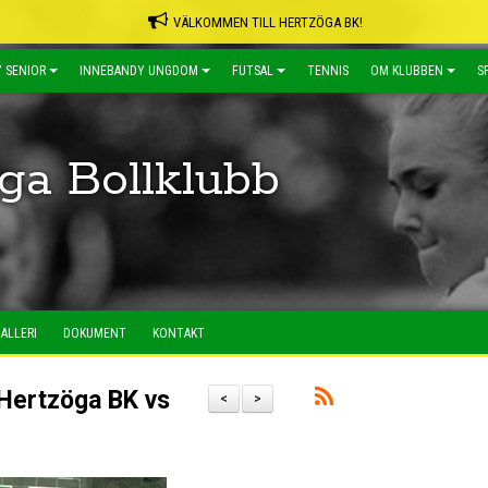
VÄLKOMMEN TILL HERTZÖGA BK!
 SENIOR
INNEBANDY UNGDOM
FUTSAL
TENNIS
OM KLUBBEN
S
ga Bollklubb
ALLERI
DOKUMENT
KONTAKT
 Hertzöga BK vs
<
>