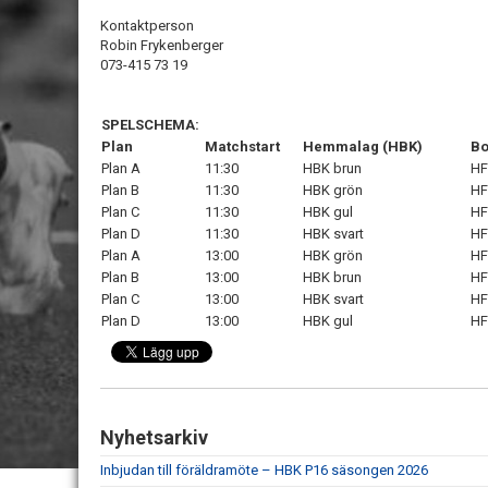
Kontaktperson
Robin Frykenberger
073-415 73 19
SPELSCHEMA:
Plan
Matchstart
Hemmalag (HBK)
Bo
Plan A
11:30
HBK brun
HF
Plan B
11:30
HBK grön
HF
Plan C
11:30
HBK gul
HF
Plan D
11:30
HBK svart
HF
Plan A
13:00
HBK grön
HF
Plan B
13:00
HBK brun
HF
Plan C
13:00
HBK svart
HF
Plan D
13:00
HBK gul
HF
Nyhetsarkiv
Inbjudan till föräldramöte – HBK P16 säsongen 2026