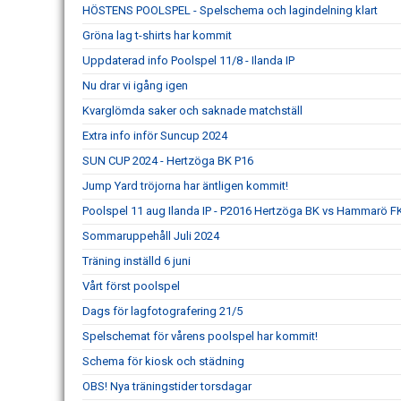
HÖSTENS POOLSPEL - Spelschema och lagindelning klart
Gröna lag t-shirts har kommit
Uppdaterad info Poolspel 11/8 - Ilanda IP
Nu drar vi igång igen
Kvarglömda saker och saknade matchställ
Extra info inför Suncup 2024
SUN CUP 2024 - Hertzöga BK P16
Jump Yard tröjorna har äntligen kommit!
Poolspel 11 aug Ilanda IP - P2016 Hertzöga BK vs Hammarö F
Sommaruppehåll Juli 2024
Träning inställd 6 juni
Vårt först poolspel
Dags för lagfotografering 21/5
Spelschemat för vårens poolspel har kommit!
Schema för kiosk och städning
OBS! Nya träningstider torsdagar