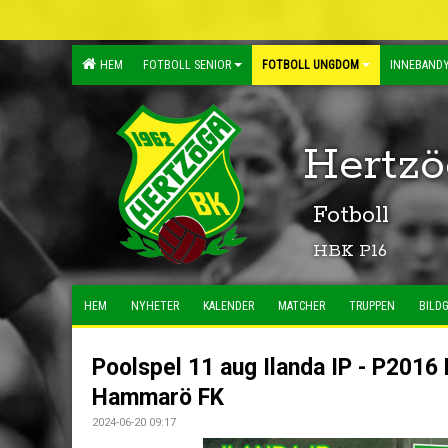
HEM
FOTBOLL SENIOR
FOTBOLL UNGDOM
INNEBANDY
Hertzö
Fotboll
HBK P16
HEM
NYHETER
KALENDER
MATCHER
TRUPPEN
BILDG
Poolspel 11 aug Ilanda IP - P2016
Hammarö FK
2024-06-20 09:17