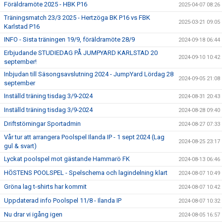
Föräldramöte 2025 - HBK P16
2025-04-07 08:26
Träningsmatch 23/3 2025 - Hertzöga BK P16 vs FBK
2025-03-21 09:05
Karlstad P16
INFO - Sista träningen 19/9, föräldramöte 28/9
2024-09-18 06:44
Erbjudande STUDIEDAG PÅ JUMPYARD KARLSTAD 20
2024-09-10 10:42
september!
Inbjudan till Säsongsavslutning 2024 - JumpYard Lördag 28
2024-09-05 21:08
september
Inställd träning tisdag 3/9-2024
2024-08-31 20:43
Inställd träning tisdag 3/9-2024
2024-08-28 09:40
Driftstörningar Sportadmin
2024-08-27 07:33
Vår tur att arrangera Poolspel Ilanda IP - 1 sept 2024 (Lag
2024-08-25 23:17
gul & svart)
Lyckat poolspel mot gästande Hammarö FK
2024-08-13 06:46
HÖSTENS POOLSPEL - Spelschema och lagindelning klart
2024-08-07 10:49
Gröna lag t-shirts har kommit
2024-08-07 10:42
Uppdaterad info Poolspel 11/8 - Ilanda IP
2024-08-07 10:32
Nu drar vi igång igen
2024-08-05 16:57