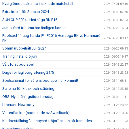
Kvarglömda saker och saknade matchställ
2024-07-01 09:16
Extra info inför Suncup 2024
2024-06-30 07:30
SUN CUP 2024 - Hertzöga BK P16
2024-06-30 07:03
Jump Yard tröjorna har äntligen kommit!
2024-06-25 16:34
Poolspel 11 aug Ilanda IP - P2016 Hertzöga BK vs Hammarö
2024-06-20 09:17
FK
Sommaruppehåll Juli 2024
2024-06-20 09:13
Träning inställd 6 juni
2024-06-02 19:17
Vårt först poolspel
2024-05-18 22:37
Dags för lagfotografering 21/5
2024-05-16 23:23
Spelschemat för vårens poolspel har kommit!
2024-05-14 08:11
Schema för kiosk och städning
2024-05-12 23:15
OBS! Nya träningstider torsdagar
2024-05-04 11:11
Leverans Newbody
2024-04-25 23:52
Vattenflaskor (sponsrade av Swedbank)
2024-04-20 13:26
Klädbeställning "Jumpyard-tröjor" skjuts på framtiden
2024-04-18 11:23
Kvarglömda saker