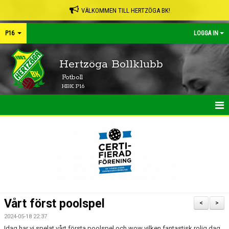
VÄLKOMMEN TILL HERTZÖGA BK!
P16
LOGGA IN
Hertzöga Bollklubb
Fotboll
HBK P16
HEM
NYHETER
KALENDER
MATCHER
Vårt först poolspel
<
>
TRUPPEN
2024-05-18 22:37
Idag har vi spelat vårt första poolspel och wow vilken fantastisk rolig dag