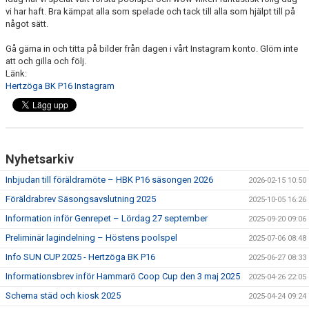
BILDGALLERI
vi har haft. Bra kämpat alla som spelade och tack till alla som hjälpt till på
något sätt.
DOKUMENT
Gå gärna in och titta på bilder från dagen i vårt Instagram konto. Glöm inte
att och gilla och följ.
KONTAKT
Länk:
Hertzöga BK P16 Instagram
Nyhetsarkiv
Inbjudan till föräldramöte – HBK P16 säsongen 2026
2026-02-15 10:50
Föräldrabrev Säsongsavslutning 2025
2025-10-05 16:26
Information inför Genrepet – Lördag 27 september
2025-09-20 09:06
Preliminär lagindelning – Höstens poolspel
2025-07-06 08:48
Info SUN CUP 2025 - Hertzöga BK P16
2025-06-27 08:33
Informationsbrev inför Hammarö Coop Cup den 3 maj 2025
2025-04-26 22:05
Schema städ och kiosk 2025
2025-04-24 09:24