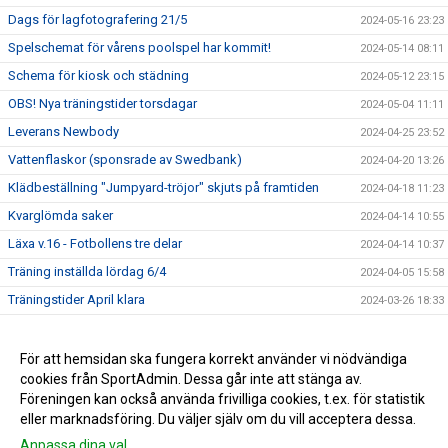
Dags för lagfotografering 21/5
2024-05-16 23:23
Spelschemat för vårens poolspel har kommit!
2024-05-14 08:11
Schema för kiosk och städning
2024-05-12 23:15
OBS! Nya träningstider torsdagar
2024-05-04 11:11
Leverans Newbody
2024-04-25 23:52
Vattenflaskor (sponsrade av Swedbank)
2024-04-20 13:26
Klädbeställning "Jumpyard-tröjor" skjuts på framtiden
2024-04-18 11:23
Kvarglömda saker
2024-04-14 10:55
Läxa v.16 - Fotbollens tre delar
2024-04-14 10:37
Träning inställda lördag 6/4
2024-04-05 15:58
Träningstider April klara
2024-03-26 18:33
Träningspremiär & Kickoff HBK P16 - SÖNDAG 31 Mars
2024-03-25 11:39
2024
För att hemsidan ska fungera korrekt använder vi nödvändiga
Välkomna till Föräldramöte HBK P16 inför säsongen 2024 -
cookies från SportAdmin. Dessa går inte att stänga av.
2024-03-02 08:45
Söndagen den 24 mars kl 18:00
Föreningen kan också använda frivilliga cookies, t.ex. för statistik
eller marknadsföring. Du väljer själv om du vill acceptera dessa.
Anpassa dina val