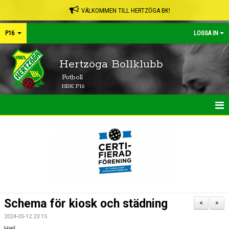
VÄLKOMMEN TILL HERTZÖGA BK!
P16
LOGGA IN
Hertzöga Bollklubb
Fotboll
HBK P16
HEM
NYHETER
KALENDER
MATCHER
Schema för kiosk och städning
<
>
TRUPPEN
2024-05-12 23:15
Hej!