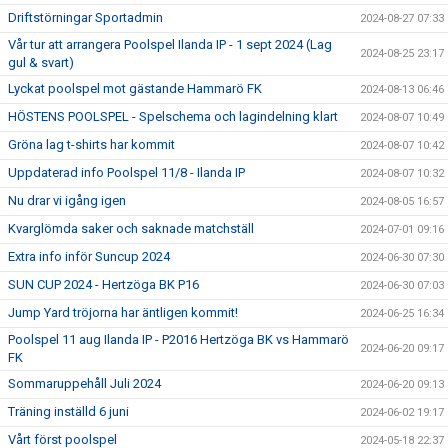
Driftstörningar Sportadmin
2024-08-27 07:33
Vår tur att arrangera Poolspel Ilanda IP - 1 sept 2024 (Lag
2024-08-25 23:17
gul & svart)
Lyckat poolspel mot gästande Hammarö FK
2024-08-13 06:46
HÖSTENS POOLSPEL - Spelschema och lagindelning klart
2024-08-07 10:49
Gröna lag t-shirts har kommit
2024-08-07 10:42
Uppdaterad info Poolspel 11/8 - Ilanda IP
2024-08-07 10:32
Nu drar vi igång igen
2024-08-05 16:57
Kvarglömda saker och saknade matchställ
2024-07-01 09:16
Extra info inför Suncup 2024
2024-06-30 07:30
SUN CUP 2024 - Hertzöga BK P16
2024-06-30 07:03
Jump Yard tröjorna har äntligen kommit!
2024-06-25 16:34
Poolspel 11 aug Ilanda IP - P2016 Hertzöga BK vs Hammarö
2024-06-20 09:17
FK
Sommaruppehåll Juli 2024
2024-06-20 09:13
Träning inställd 6 juni
2024-06-02 19:17
Vårt först poolspel
2024-05-18 22:37