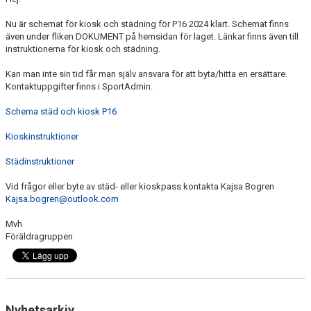
BILDGALLERI
Nu är schemat för kiosk och städning för P16 2024 klart. Schemat finns
även under fliken DOKUMENT på hemsidan för laget. Länkar finns även till
DOKUMENT
instruktionerna för kiosk och städning.
KONTAKT
Kan man inte sin tid får man själv ansvara för att byta/hitta en ersättare.
Kontaktuppgifter finns i SportAdmin.
Schema städ och kiosk P16
Kioskinstruktioner
Städinstruktioner
Vid frågor eller byte av städ- eller kioskpass kontakta Kajsa Bogren
Kajsa.bogren@outlook.com
Mvh
Föräldragruppen
Nyhetsarkiv