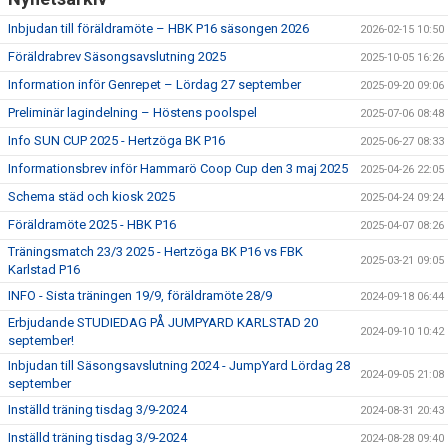
Inbjudan till föräldramöte – HBK P16 säsongen 2026
2026-02-15 10:50
Föräldrabrev Säsongsavslutning 2025
2025-10-05 16:26
Information inför Genrepet – Lördag 27 september
2025-09-20 09:06
Preliminär lagindelning – Höstens poolspel
2025-07-06 08:48
Info SUN CUP 2025 - Hertzöga BK P16
2025-06-27 08:33
Informationsbrev inför Hammarö Coop Cup den 3 maj 2025
2025-04-26 22:05
Schema städ och kiosk 2025
2025-04-24 09:24
Föräldramöte 2025 - HBK P16
2025-04-07 08:26
Träningsmatch 23/3 2025 - Hertzöga BK P16 vs FBK
2025-03-21 09:05
Karlstad P16
INFO - Sista träningen 19/9, föräldramöte 28/9
2024-09-18 06:44
Erbjudande STUDIEDAG PÅ JUMPYARD KARLSTAD 20
2024-09-10 10:42
september!
Inbjudan till Säsongsavslutning 2024 - JumpYard Lördag 28
2024-09-05 21:08
september
Inställd träning tisdag 3/9-2024
2024-08-31 20:43
Inställd träning tisdag 3/9-2024
2024-08-28 09:40