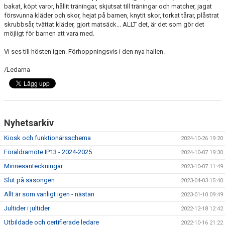
bakat, köpt varor, hållit träningar, skjutsat till träningar och matcher, jagat
försvunna kläder och skor, hejat på barnen, knytit skor, torkat tårar, plåstrat
skrubbsår, tvättat kläder, gjort matsäck... ALLT det, är det som gör det
möjligt för barnen att vara med.
Vi ses till hösten igen. Förhoppningsvis i den nya hallen.
/Ledarna
Nyhetsarkiv
Kiosk och funktionärsschema
2024-10-26 19:20
Föräldramöte IP13 - 2024-2025
2024-10-07 19:30
Minnesanteckningar
2023-10-07 11:49
Slut på säsongen
2023-04-03 15:40
Allt är som vanligt igen - nästan
2023-01-10 09:49
Jultider i jultider
2022-12-18 12:42
Utbildade och certifierade ledare
2022-10-16 21:22