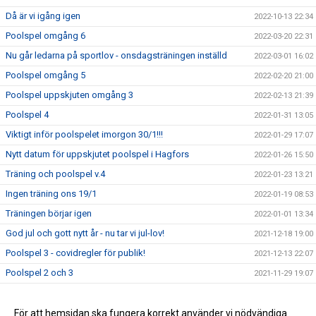
Då är vi igång igen
2022-10-13 22:34
Poolspel omgång 6
2022-03-20 22:31
Nu går ledarna på sportlov - onsdagsträningen inställd
2022-03-01 16:02
Poolspel omgång 5
2022-02-20 21:00
Poolspel uppskjuten omgång 3
2022-02-13 21:39
Poolspel 4
2022-01-31 13:05
Viktigt inför poolspelet imorgon 30/1!!!
2022-01-29 17:07
Nytt datum för uppskjutet poolspel i Hagfors
2022-01-26 15:50
Träning och poolspel v.4
2022-01-23 13:21
Ingen träning ons 19/1
2022-01-19 08:53
Träningen börjar igen
2022-01-01 13:34
God jul och gott nytt år - nu tar vi jul-lov!
2021-12-18 19:00
Poolspel 3 - covidregler för publik!
2021-12-13 22:07
Poolspel 2 och 3
2021-11-29 19:07
Snart dags för första poolspelet
2021-10-17 12:28
Första träningen
För att hemsidan ska fungera korrekt använder vi nödvändiga
2021-10-04 21:50