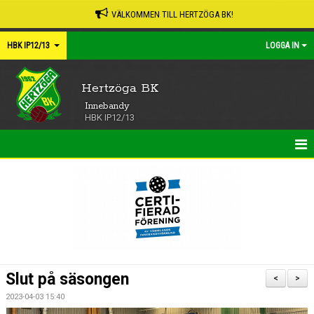
VÄLKOMMEN TILL HERTZÖGA BK!
HBK IP12/13
LOGGA IN
Hertzöga BK
Innebandy
HBK IP12/13
HEM
NYHETER
KALENDER
MATCHER
Slut på säsongen
<
>
TRUPPEN
2023-04-03 15:40