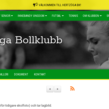
VÄLKOMMEN TILL HERTZÖGA BK!
 SENIOR
INNEBANDY UNGDOM
FUTSAL
TENNIS
OM KLUBBEN
S
ga Bollklubb
ALLERI
DOKUMENT
KONTAKT
<
>
ör tidigare skolfoto) och tar lagbild.