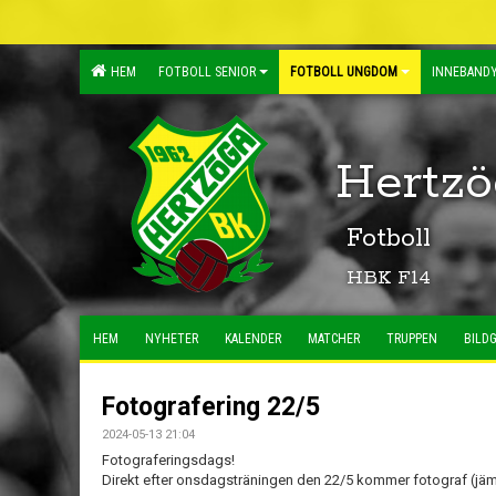
HEM
FOTBOLL SENIOR
FOTBOLL UNGDOM
INNEBANDY
Hertzö
Fotboll
HBK F14
HEM
NYHETER
KALENDER
MATCHER
TRUPPEN
BILDG
Fotografering 22/5
2024-05-13 21:04
Fotograferingsdags!
Direkt efter onsdagsträningen den 22/5 kommer fotograf (jämf