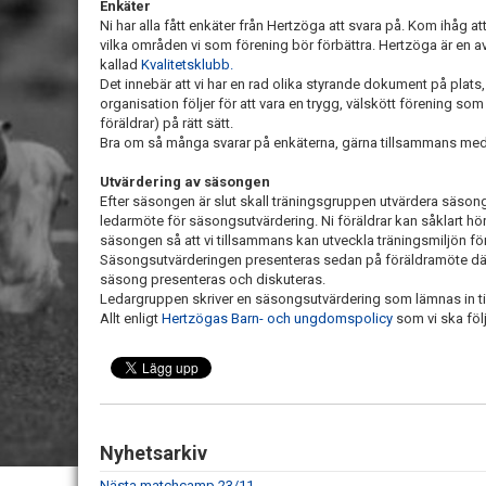
Enkäter
Ni har alla fått enkäter från Hertzöga att svara på. Kom ihåg a
vilka områden vi som förening bör förbättra. Hertzöga är en a
kallad
Kvalitetsklubb.
Det innebär att vi har en rad olika styrande dokument på plats, 
organisation följer för att vara en trygg, välskött förening s
föräldrar) på rätt sätt.
Bra om så många svarar på enkäterna, gärna tillsammans me
Utvärdering av säsongen
Efter säsongen är slut skall träningsgruppen utvärdera säsong
ledarmöte för säsongsutvärdering. Ni föräldrar kan såklart hör
säsongen så att vi tillsammans kan utveckla träningsmiljön för
Säsongsutvärderingen presenteras sedan på föräldramöte där 
säsong presenteras och diskuteras.
Ledargruppen skriver en säsongsutvärdering som lämnas in ti
Allt enligt
Hertzögas Barn- och ungdomspolicy
som vi ska föl
Nyhetsarkiv
Nästa matchcamp 23/11