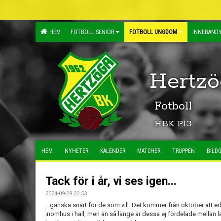
HEM
FOTBOLL SENIOR
FOTBOLL UNGDOM
INNEBANDY
Hertzö
Fotboll
HBK P13
HEM
NYHETER
KALENDER
MATCHER
TRUPPEN
BILDG
Tack för i år, vi ses igen...
2024-09-29 22:53
...ganska snart för de som vill. Det kommer från oktober att e
inomhus i hall, men än så länge är dessa ej fördelade mellan l