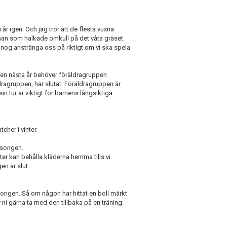
 år igen. Och jag tror att de flesta vuxna
nnan som halkade omkull på det våta gräset.
vi nog anstränga oss på riktigt om vi ska spela
 Men nästa år behöver föräldragruppen
ldragruppen, har slutat. Föräldragruppen är
sin tur är viktigt för barnens långsiktiga
cher i vinter.
säsongen.
ter kan behålla kläderna hemma tills vi
n är slut.
songen. Så om någon har hittat en boll märkt
r ni gärna ta med den tillbaka på en träning.