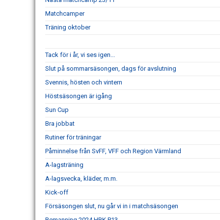
Matchcamper
Träning oktober
Tack för i år, vi ses igen...
Slut på sommarsäsongen, dags för avslutning
Svennis, hösten och vintern
Höstsäsongen är igång
Sun Cup
Bra jobbat
Rutiner för träningar
Påminnelse från SvFF, VFF och Region Värmland
A-lagsträning
A-lagsvecka, kläder, m.m.
Kick-off
Försäsongen slut, nu går vi in i matchsäsongen
Bemanning 2024 HBK P13