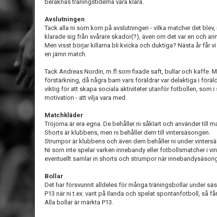
beräknas träningstiderna vara klara.
Avslutningen
Tack alla ni som kom på avslutningen - vilka matcher det blev, i
klarade sig från svårare skador(?), även om det var en och a
Men visst börjar killarna bli kvicka och duktiga? Nästa år får 
en jämn match.
Tack Andreas Nordin, m.fl som fixade saft, bullar och kaffe.
förstärkning, då några barn vars föräldrar var delaktiga i förä
viktig för att skapa sociala aktiviteter utanför fotbollen, som i 
motivation - att vilja vara med.
Matchkläder
Tröjorna är era egna. De behåller ni såklart och använder till mat
Shorts är klubbens, men ni behåller dem till vintersäsongen.
Strumpor är klubbens och även dem behåller ni under vinter
Ni som inte spelar varken innebandy eller fotbollsmatcher i vin
eventuellt samlar in shorts och strumpor när innebandysäsonge
Bollar
Det har försvunnit alldeles för många träningsbollar under sä
P13 när ni t.ex. varit på Ilanda och spelat spontanfotboll, så få
Alla bollar är märkta P13.