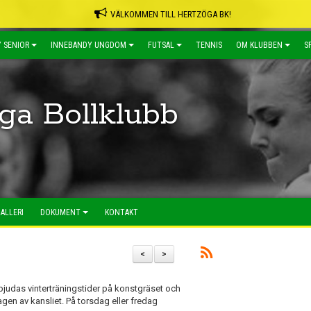
VÄLKOMMEN TILL HERTZÖGA BK!
 SENIOR
INNEBANDY UNGDOM
FUTSAL
TENNIS
OM KLUBBEN
S
ga Bollklubb
ALLERI
DOKUMENT
KONTAKT
<
>
rbjudas vinterträningstider på konstgräset och
agen av kansliet. På torsdag eller fredag