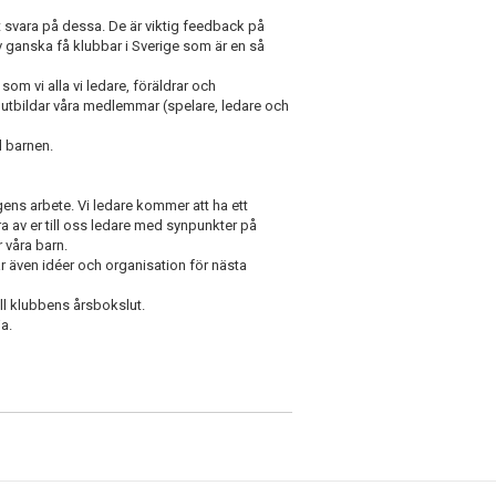
tt svara på dessa. De är viktig feedback på
v ganska få klubbar i Sverige som är en så
som vi alla vi ledare, föräldrar och
om utbildar våra medlemmar (spelare, ledare och
d barnen.
ens arbete. Vi ledare kommer att ha ett
a av er till oss ledare med synpunkter på
 våra barn.
även idéer och organisation för nästa
ll klubbens årsbokslut.
ja.