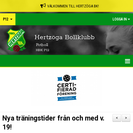
VÄLKOMMEN TILL HERTZÖGA BK!
P12
LOGGA IN
Hertzöga Bollklubb
Fotboll
HBK P12
HEM
NYHETER
TRUPPEN
KONTAKT
Nya träningstider från och med v.
<
>
KALENDER
19!