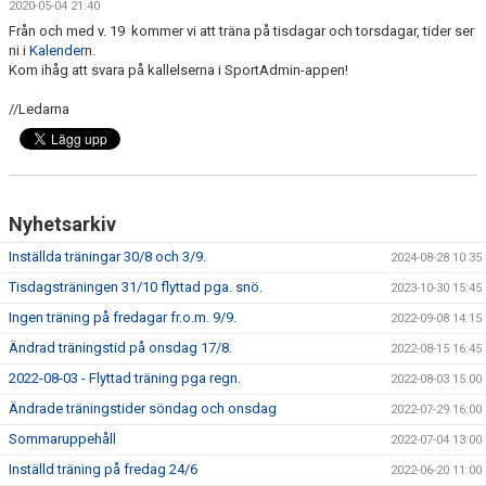
2020-05-04 21:40
MATCHER
Från och med v. 19 kommer vi att träna på tisdagar och torsdagar, tider ser
ni i
Kalender
n.
BILDGALLERI
Kom ihåg att svara på kallelserna i SportAdmin-appen!
DOKUMENT
//Ledarna
Nyhetsarkiv
Inställda träningar 30/8 och 3/9.
2024-08-28 10:35
Tisdagsträningen 31/10 flyttad pga. snö.
2023-10-30 15:45
Ingen träning på fredagar fr.o.m. 9/9.
2022-09-08 14:15
Ändrad träningstid på onsdag 17/8.
2022-08-15 16:45
2022-08-03 - Flyttad träning pga regn.
2022-08-03 15:00
Ändrade träningstider söndag och onsdag
2022-07-29 16:00
Sommaruppehåll
2022-07-04 13:00
Inställd träning på fredag 24/6
2022-06-20 11:00