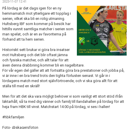
2023-11-07 12:41
BILDGALLERI
På lördag är det dags igen för en ny
hemmamatch mot ytterligare ett topplag i
DOKUMENT
serien, vilket ska bli en rolig utmaning.
Hultsberg IBF som kommer på besök har
KONTAKT
hittills vunnit samtliga matcher i serien som
man spelat, och är en av favoriterna på
förhand att ta hem serien.
Historiskt sett brukar vi göra bra insatser
mot Hultsberg och det blir oftast jämna
och fysiska matcher, och allt talar för att
även denna drabbning kommer bli en nagelbitare.
För vår egen del gäller att att fortsätta göra bra prestationer och jobba på,
vi är inne i en bra trend trots den tighta förlusten senast. Vi går in i
lördagens match med stort självförtroende, och vi ska göra allt för att
ställa till med en skräll!
Men för att det ska vara möjligt behöver vi som vanligt ett stort stöd ifrån
läktarhåll, så ta med dig vänner och familj till Ilandahallen på lördag för att
heja fram HBK till vinst. Matchstart 14:00 på lördag, vi ses i hallen!
#hbkfamiljen
Foto- @skagersfoton