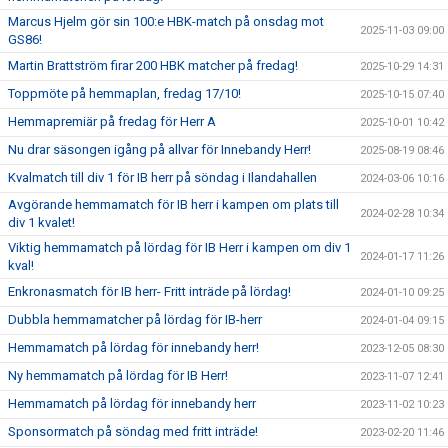
Marcus Hjelm gör sin 100:e HBK-match på onsdag mot
2025-11-03 09:00
GS86!
Martin Brattström firar 200 HBK matcher på fredag!
2025-10-29 14:31
Toppmöte på hemmaplan, fredag 17/10!
2025-10-15 07:40
Hemmapremiär på fredag för Herr A
2025-10-01 10:42
Nu drar säsongen igång på allvar för Innebandy Herr!
2025-08-19 08:46
Kvalmatch till div 1 för IB herr på söndag i Ilandahallen
2024-03-06 10:16
Avgörande hemmamatch för IB herr i kampen om plats till
2024-02-28 10:34
div 1 kvalet!
Viktig hemmamatch på lördag för IB Herr i kampen om div 1
2024-01-17 11:26
kval!
Enkronasmatch för IB herr- Fritt inträde på lördag!
2024-01-10 09:25
Dubbla hemmamatcher på lördag för IB-herr
2024-01-04 09:15
Hemmamatch på lördag för innebandy herr!
2023-12-05 08:30
Ny hemmamatch på lördag för IB Herr!
2023-11-07 12:41
Hemmamatch på lördag för innebandy herr
2023-11-02 10:23
Sponsormatch på söndag med fritt inträde!
2023-02-20 11:46