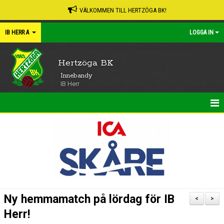
VÄLKOMMEN TILL HERTZÖGA BK!
IB HERR A
LOGGA IN
Hertzöga BK
Innebandy
IB Herr
HEM
NYHETER
KALENDER
MATCHER
Ny hemmamatch på lördag för IB
<
>
TRUPPEN
Herr!