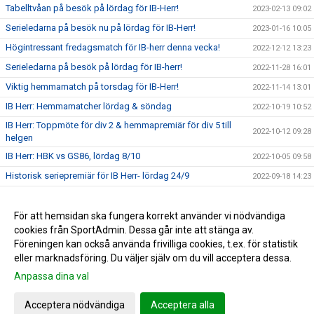
Tabelltvåan på besök på lördag för IB-Herr!
2023-02-13 09:02
Serieledarna på besök nu på lördag för IB-Herr!
2023-01-16 10:05
Högintressant fredagsmatch för IB-herr denna vecka!
2022-12-12 13:23
Serieledarna på besök på lördag för IB-herr!
2022-11-28 16:01
Viktig hemmamatch på torsdag för IB-Herr!
2022-11-14 13:01
IB Herr: Hemmamatcher lördag & söndag
2022-10-19 10:52
IB Herr: Toppmöte för div 2 & hemmapremiär för div 5 till
2022-10-12 09:28
helgen
IB Herr: HBK vs GS86, lördag 8/10
2022-10-05 09:58
Historisk seriepremiär för IB Herr- lördag 24/9
2022-09-18 14:23
Samtliga Innebandyhallar är stängda till 24/1 2021
2021-01-11 13:42
Aktuella nyheter
För att hemsidan ska fungera korrekt använder vi nödvändiga
2020-03-26 07:10
cookies från SportAdmin. Dessa går inte att stänga av.
Föryngring
2018-05-31 15:35
Föreningen kan också använda frivilliga cookies, t.ex. för statistik
eller marknadsföring. Du väljer själv om du vill acceptera dessa.
Anpassa dina val
Cookie-inställningar
Gå till Webbversion
Acceptera nödvändiga
Acceptera alla