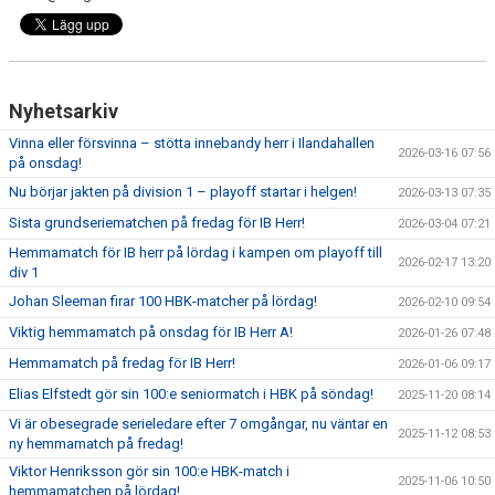
Nyhetsarkiv
Vinna eller försvinna – stötta innebandy herr i Ilandahallen
2026-03-16 07:56
på onsdag!
Nu börjar jakten på division 1 – playoff startar i helgen!
2026-03-13 07:35
Sista grundseriematchen på fredag för IB Herr!
2026-03-04 07:21
Hemmamatch för IB herr på lördag i kampen om playoff till
2026-02-17 13:20
div 1
Johan Sleeman firar 100 HBK-matcher på lördag!
2026-02-10 09:54
Viktig hemmamatch på onsdag för IB Herr A!
2026-01-26 07:48
Hemmamatch på fredag för IB Herr!
2026-01-06 09:17
Elias Elfstedt gör sin 100:e seniormatch i HBK på söndag!
2025-11-20 08:14
Vi är obesegrade serieledare efter 7 omgångar, nu väntar en
2025-11-12 08:53
ny hemmamatch på fredag!
Viktor Henriksson gör sin 100:e HBK-match i
2025-11-06 10:50
hemmamatchen på lördag!