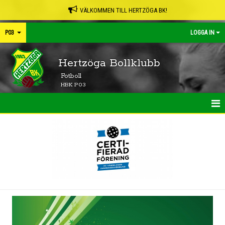
VÄLKOMMEN TILL HERTZÖGA BK!
P03
LOGGA IN
Hertzöga Bollklubb
Fotboll
HBK P03
HEM
NYHETER
KALENDER
MATCHER
TRUPPEN