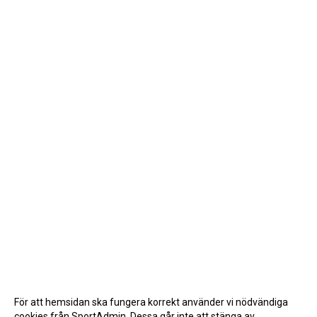
För att hemsidan ska fungera korrekt använder vi nödvändiga
cookies från SportAdmin. Dessa går inte att stänga av.