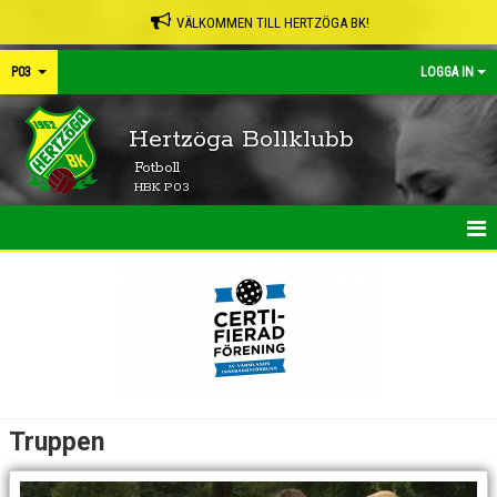
VÄLKOMMEN TILL HERTZÖGA BK!
P03
LOGGA IN
Hertzöga Bollklubb
Fotboll
HBK P03
HEM
NYHETER
KALENDER
MATCHER
Truppen
TRUPPEN