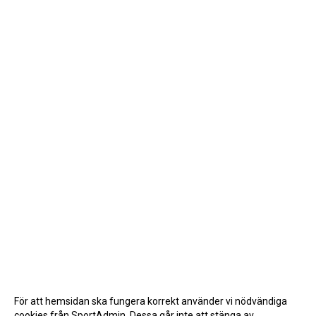
För att hemsidan ska fungera korrekt använder vi nödvändiga
cookies från SportAdmin. Dessa går inte att stänga av.