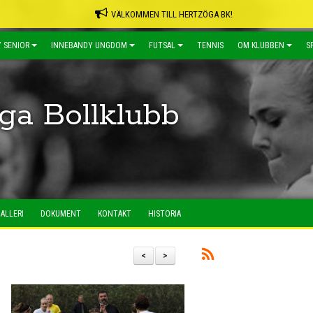
VÄLKOMMEN TILL HERTZÖGA BK!
 SENIOR
INNEBANDY UNGDOM
FUTSAL
TENNIS
OM KLUBBEN
S
ga Bollklubb
ALLERI
DOKUMENT
KONTAKT
HISTORIA
<
>