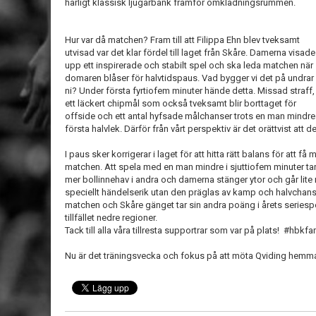
härligt klassisk ljugarbänk framför omklädningsrummen.
Hur var då matchen? Fram till att Filippa Ehn blev tveksamt
utvisad var det klar fördel till laget från Skåre. Damerna visade
upp ett inspirerade och stabilt spel och ska leda matchen när
domaren blåser för halvtidspaus. Vad bygger vi det på undrar
ni? Under första fyrtiofem minuter hände detta. Missad straff,
ett läckert chipmål som också tveksamt blir borttaget för
offside och ett antal hyfsade målchanser trots en man mindre
första halvlek. Därför från vårt perspektiv är det orättvist att de
I paus sker korrigerar i laget för att hitta rätt balans för att 
matchen. Att spela med en man mindre i sjuttiofem minuter tar u
mer bollinnehav i andra och damerna stänger ytor och går lite 
speciellt händelserik utan den präglas av kamp och halvchanser
matchen och Skåre gänget tar sin andra poäng i årets seriespel
tillfället nedre regioner.
Tack till alla våra tillresta supportrar som var på plats! #hbkf
Nu är det träningsvecka och fokus på att möta Qviding hemma