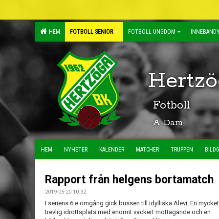
HEM
FOTBOLL SENIOR
FOTBOLL UNGDOM
INNEBANDY
Hertzö
Fotboll
A Dam
HEM
NYHETER
KALENDER
MATCHER
TRUPPEN
BILDG
Rapport från helgens bortamatch
2019-05-20 10:32
I seriens 6:e omgång gick bussen till idylliska Alevi. En mycket
trevlig idrottsplats med enormt vackert mottagande och en