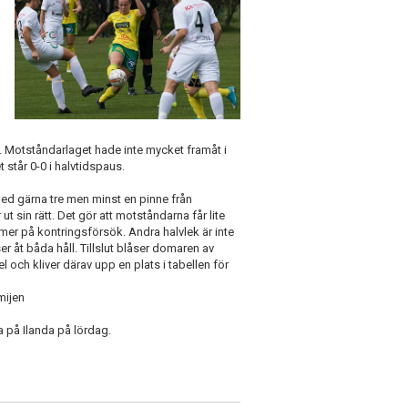
. Motståndarlaget hade inte mycket framåt i
t står 0-0 i halvtidspaus.
få med gärna tre men minst en pinne från
t sin rätt. Det gör att motståndarna får lite
mer på kontringsförsök. Andra halvlek är inte
 åt båda håll. Tillslut blåser domaren av
 och kliver därav upp en plats i tabellen för
amijen
 på Ilanda på lördag.