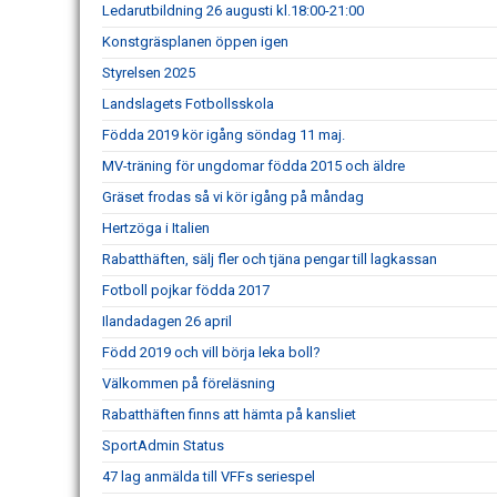
Ledarutbildning 26 augusti kl.18:00-21:00
Konstgräsplanen öppen igen
Styrelsen 2025
Landslagets Fotbollsskola
Födda 2019 kör igång söndag 11 maj.
MV-träning för ungdomar födda 2015 och äldre
Gräset frodas så vi kör igång på måndag
Hertzöga i Italien
Rabatthäften, sälj fler och tjäna pengar till lagkassan
Fotboll pojkar födda 2017
Ilandadagen 26 april
Född 2019 och vill börja leka boll?
Välkommen på föreläsning
Rabatthäften finns att hämta på kansliet
SportAdmin Status
47 lag anmälda till VFFs seriespel