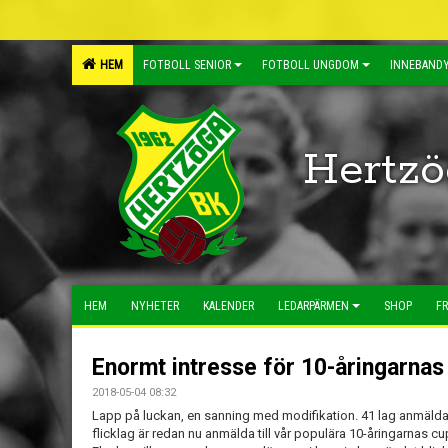
HEM
FOTBOLL SENIOR
FOTBOLL UNGDOM
INNEBANDY
Hertzö
HEM
NYHETER
KALENDER
LEDARPÄRMEN
SHOP
FR
Enormt intresse för 10-åringarnas
2018-05-04 08:32
Lapp på luckan, en sanning med modifikation. 41 lag anmälda 
flicklag är redan nu anmälda till vår populära 10-åringarnas cu