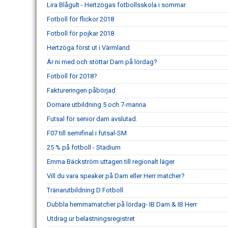
Lira Blågult - Hertzögas fotbollsskola i sommar
Fotboll för flickor 2018
Fotboll för pojkar 2018
Hertzöga först ut i Värmland
Är ni med och stöttar Dam på lördag?
Fotboll för 2018?
Faktureringen påbörjad
Domare utbildning 5 och 7-manna
Futsal för senior dam avslutad.
F07 till semifinal i futsal-SM
25 % på fotboll - Stadium
Emma Bäckström uttagen till regionalt läger
Vill du vara speaker på Dam eller Herr matcher?
Tränarutbildning D Fotboll
Dubbla hemmamatcher på lördag- IB Dam & IB Herr
Utdrag ur belastningsregistret