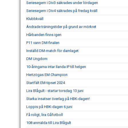
Seriesegern i Div3 säkrades under lördagen
Seriesegern i Div4 säkrades på fredag kväll
Klubbkväll
Ändrade träningstider på grund av mörkret
Hårbanden finns igen
P11 vann DM-finalen
Inställd DM-match för damlaget
DM Ungdom
10-åringarna intar Ilanda IP till helgen
Hertzögas EM Champion
Startfält EM-tipset 2024
Lira Blågult - startar torsdag 13 juni
Starka insatser överlag på HBK-dagen!
Loppis på HBK-dagen 6 juni
Få roligt, lira Gåfotboll
108 anmälda till Lira Blågult