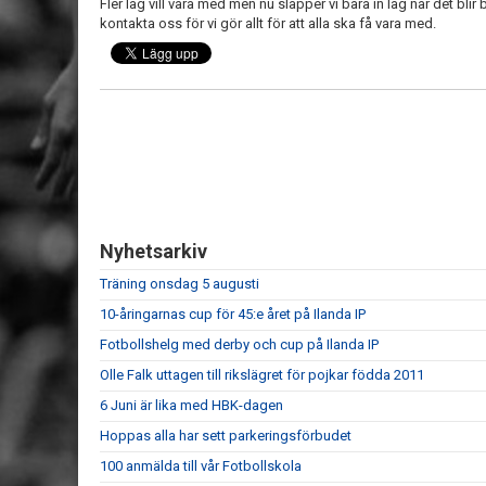
Fler lag vill vara med men nu släpper vi bara in lag när det bli
kontakta oss för vi gör allt för att alla ska få vara med.
Nyhetsarkiv
Träning onsdag 5 augusti
10-åringarnas cup för 45:e året på Ilanda IP
Fotbollshelg med derby och cup på Ilanda IP
Olle Falk uttagen till rikslägret för pojkar födda 2011
6 Juni är lika med HBK-dagen
Hoppas alla har sett parkeringsförbudet
100 anmälda till vår Fotbollskola