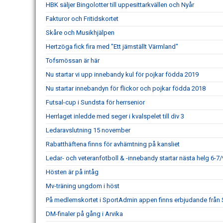
HBK säljer Bingolotter till uppesittarkvällen och Nyår
Fakturor och Fritidskortet
Skåre och Musikhjälpen
Hertzöga fick fira med "Ett jämställt Värmland"
Tofsmössan är här
Nu startar vi upp innebandy kul för pojkar födda 2019
Nu startar innebandyn för flickor och pojkar födda 2018
Futsal-cup i Sundsta för herrsenior
Herrlaget inledde med seger i kvalspelet till div 3
Ledaravslutning 15 november
Rabatthäftena finns för avhämtning på kansliet
Ledar- och veteranfotboll & -innebandy startar nästa helg 6-7/
Hösten är på intåg
Mv-träning ungdom i höst
På medlemskortet i SportAdmin appen finns erbjudande från
DM-finaler på gång i Arvika