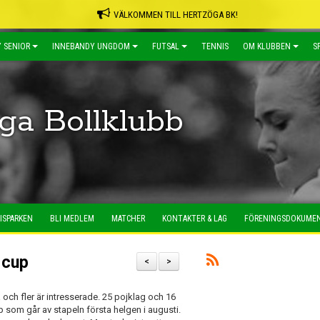
VÄLKOMMEN TILL HERTZÖGA BK!
 SENIOR
INNEBANDY UNGDOM
FUTSAL
TENNIS
OM KLUBBEN
S
ga Bollklubb
ISPARKEN
BLI MEDLEM
MATCHER
KONTAKTER & LAG
FÖRENINGSDOKUME
 cup
<
>
och fler är intresserade. 25 pojklag och 16
p som går av stapeln första helgen i augusti.