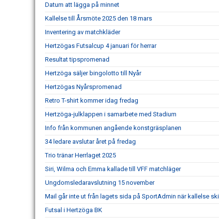
Datum att lägga på minnet
Kallelse till Årsmöte 2025 den 18 mars
Inventering av matchkläder
Hertzögas Futsalcup 4 januari för herrar
Resultat tipspromenad
Hertzöga säljer bingolotto till Nyår
Hertzögas Nyårspromenad
Retro T-shirt kommer idag fredag
Hertzöga-julklappen i samarbete med Stadium
Info från kommunen angående konstgräsplanen
34 ledare avslutar året på fredag
Trio tränar Herrlaget 2025
Siri, Wilma och Emma kallade till VFF matchläger
Ungdomsledaravslutning 15 november
Mail går inte ut från lagets sida på SportAdmin när kallelse ski
Futsal i Hertzöga BK