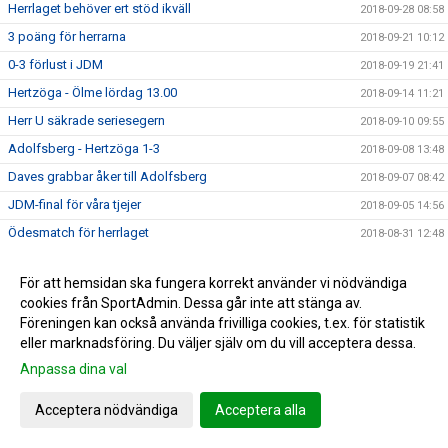
Herrlaget behöver ert stöd ikväll
2018-09-28 08:58
3 poäng för herrarna
2018-09-21 10:12
0-3 förlust i JDM
2018-09-19 21:41
Hertzöga - Ölme lördag 13.00
2018-09-14 11:21
Herr U säkrade seriesegern
2018-09-10 09:55
Adolfsberg - Hertzöga 1-3
2018-09-08 13:48
Daves grabbar åker till Adolfsberg
2018-09-07 08:42
JDM-final för våra tjejer
2018-09-05 14:56
Ödesmatch för herrlaget
2018-08-31 12:48
Pontus Johansson och Maria Busk inspirerar
2018-08-28 12:22
För att hemsidan ska fungera korrekt använder vi nödvändiga
Utlottade priser från Målkronan
2018-08-20 08:33
cookies från SportAdmin. Dessa går inte att stänga av.
Tung förlust för herrlaget mot FF
2018-08-18 15:00
Föreningen kan också använda frivilliga cookies, t.ex. för statistik
eller marknadsföring. Du väljer själv om du vill acceptera dessa.
Hertzögakronan Lördag 18/8
2018-08-13 09:19
Anpassa dina val
Seger 2-1 mot Bosna 92
2018-08-09 11:29
Mv utbildning flyttad
2018-08-07 17:34
Acceptera nödvändiga
Acceptera alla
10-åringarnas Cup 2018
2018-08-07 08:50