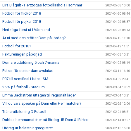
Lira Blågult - Hertzögas fotbollsskola i sommar
2024-05-08 10:00
Fotboll för flickor 2018
2024-04-30 08:44
Fotboll för pojkar 2018
2024-04-29 08:37
Hertzöga först ut i Värmland
2024-04-25 08:13
Är ni med och stöttar Dam på lördag?
2024-04-15 11:10
Fotboll för 2018?
2024-04-12 11:31
Faktureringen påbörjad
2024-04-05 10:21
Domare utbildning 5 och 7-manna
2024-04-02 08:19
Futsal för senior dam avslutad.
2024-03-11 16:40
F07 till semifinal i futsal-SM
2024-03-09 20:41
25 % på fotboll - Stadium
2024-03-04 19:52
Emma Bäckström uttagen till regionalt läger
2024-03-04 13:21
Vill du vara speaker på Dam eller Herr matcher?
2024-02-26 12:06
Tränarutbildning D Fotboll
2024-02-21 08:51
Dubbla hemmamatcher på lördag- IB Dam & IB Herr
2024-02-14 09:27
Utdrag ur belastningsregistret
2024-02-13 16:00