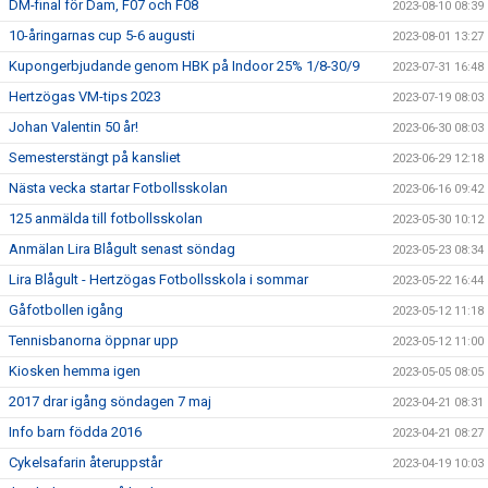
DM-final för Dam, F07 och F08
2023-08-10 08:39
10-åringarnas cup 5-6 augusti
2023-08-01 13:27
Kupongerbjudande genom HBK på Indoor 25% 1/8-30/9
2023-07-31 16:48
Hertzögas VM-tips 2023
2023-07-19 08:03
Johan Valentin 50 år!
2023-06-30 08:03
Semesterstängt på kansliet
2023-06-29 12:18
Nästa vecka startar Fotbollsskolan
2023-06-16 09:42
125 anmälda till fotbollsskolan
2023-05-30 10:12
Anmälan Lira Blågult senast söndag
2023-05-23 08:34
Lira Blågult - Hertzögas Fotbollsskola i sommar
2023-05-22 16:44
Gåfotbollen igång
2023-05-12 11:18
Tennisbanorna öppnar upp
2023-05-12 11:00
Kiosken hemma igen
2023-05-05 08:05
2017 drar igång söndagen 7 maj
2023-04-21 08:31
Info barn födda 2016
2023-04-21 08:27
Cykelsafarin återuppstår
2023-04-19 10:03