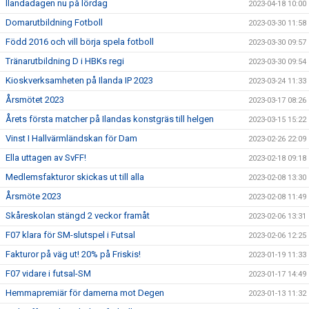
Ilandadagen nu på lördag
2023-04-18 10:00
Domarutbildning Fotboll
2023-03-30 11:58
Född 2016 och vill börja spela fotboll
2023-03-30 09:57
Tränarutbildning D i HBKs regi
2023-03-30 09:54
Kioskverksamheten på Ilanda IP 2023
2023-03-24 11:33
Årsmötet 2023
2023-03-17 08:26
Årets första matcher på Ilandas konstgräs till helgen
2023-03-15 15:22
Vinst I Hallvärmländskan för Dam
2023-02-26 22:09
Ella uttagen av SvFF!
2023-02-18 09:18
Medlemsfakturor skickas ut till alla
2023-02-08 13:30
Årsmöte 2023
2023-02-08 11:49
Skåreskolan stängd 2 veckor framåt
2023-02-06 13:31
F07 klara för SM-slutspel i Futsal
2023-02-06 12:25
Fakturor på väg ut! 20% på Friskis!
2023-01-19 11:33
F07 vidare i futsal-SM
2023-01-17 14:49
Hemmapremiär för damerna mot Degen
2023-01-13 11:32