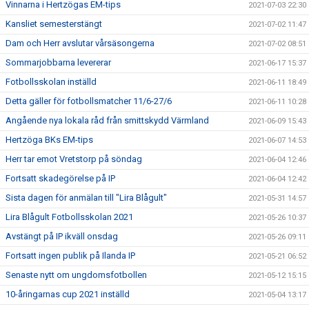
Vinnarna i Hertzögas EM-tips
2021-07-03 22:30
Kansliet semesterstängt
2021-07-02 11:47
Dam och Herr avslutar vårsäsongerna
2021-07-02 08:51
Sommarjobbarna levererar
2021-06-17 15:37
Fotbollsskolan inställd
2021-06-11 18:49
Detta gäller för fotbollsmatcher 11/6-27/6
2021-06-11 10:28
Angående nya lokala råd från smittskydd Värmland
2021-06-09 15:43
Hertzöga BKs EM-tips
2021-06-07 14:53
Herr tar emot Vretstorp på söndag
2021-06-04 12:46
Fortsatt skadegörelse på IP
2021-06-04 12:42
Sista dagen för anmälan till "Lira Blågult"
2021-05-31 14:57
Lira Blågult Fotbollsskolan 2021
2021-05-26 10:37
Avstängt på IP ikväll onsdag
2021-05-26 09:11
Fortsatt ingen publik på Ilanda IP
2021-05-21 06:52
Senaste nytt om ungdomsfotbollen
2021-05-12 15:15
10-åringarnas cup 2021 inställd
2021-05-04 13:17