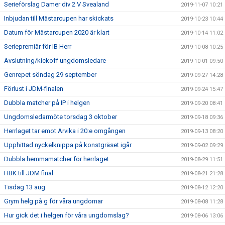
Serieförslag Damer div 2 V Svealand
2019-11-07 10:21
Inbjudan till Mästarcupen har skickats
2019-10-23 10:44
Datum för Mästarcupen 2020 är klart
2019-10-14 11:02
Seriepremiär för IB Herr
2019-10-08 10:25
Avslutning/kickoff ungdomsledare
2019-10-01 09:50
Genrepet söndag 29 september
2019-09-27 14:28
Förlust i JDM-finalen
2019-09-24 15:47
Dubbla matcher på IP i helgen
2019-09-20 08:41
Ungdomsledarmöte torsdag 3 oktober
2019-09-18 09:36
Herrlaget tar emot Arvika i 20:e omgången
2019-09-13 08:20
Upphittad nyckelknippa på konstgräset igår
2019-09-02 09:29
Dubbla hemmamatcher för herrlaget
2019-08-29 11:51
HBK till JDM final
2019-08-21 21:28
Tisdag 13 aug
2019-08-12 12:20
Grym helg på g för våra ungdomar
2019-08-08 11:28
Hur gick det i helgen för våra ungdomslag?
2019-08-06 13:06