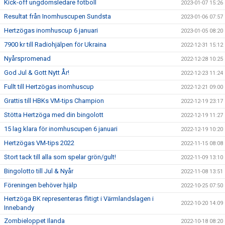
Kick-off ungdomsledare fotboll
2023-01-07 15:26
Resultat från Inomhuscupen Sundsta
2023-01-06 07:57
Hertzögas inomhuscup 6 januari
2023-01-05 08:20
7900 kr till Radiohjälpen för Ukraina
2022-12-31 15:12
Nyårspromenad
2022-12-28 10:25
God Jul & Gott Nytt År!
2022-12-23 11:24
Fullt till Hertzögas inomhuscup
2022-12-21 09:00
Grattis till HBKs VM-tips Champion
2022-12-19 23:17
Stötta Hertzöga med din bingolott
2022-12-19 11:27
15 lag klara för inomhuscupen 6 januari
2022-12-19 10:20
Hertzögas VM-tips 2022
2022-11-15 08:08
Stort tack till alla som spelar grön/gult!
2022-11-09 13:10
Bingolotto till Jul & Nyår
2022-11-08 13:51
Föreningen behöver hjälp
2022-10-25 07:50
Hertzöga BK representeras flitigt i Värmlandslagen i
2022-10-20 14:09
Innebandy
Zombieloppet Ilanda
2022-10-18 08:20