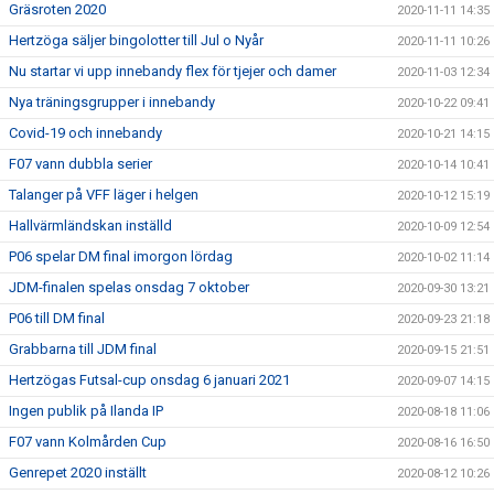
Gräsroten 2020
2020-11-11 14:35
Hertzöga säljer bingolotter till Jul o Nyår
2020-11-11 10:26
Nu startar vi upp innebandy flex för tjejer och damer
2020-11-03 12:34
Nya träningsgrupper i innebandy
2020-10-22 09:41
Covid-19 och innebandy
2020-10-21 14:15
F07 vann dubbla serier
2020-10-14 10:41
Talanger på VFF läger i helgen
2020-10-12 15:19
Hallvärmländskan inställd
2020-10-09 12:54
P06 spelar DM final imorgon lördag
2020-10-02 11:14
JDM-finalen spelas onsdag 7 oktober
2020-09-30 13:21
P06 till DM final
2020-09-23 21:18
Grabbarna till JDM final
2020-09-15 21:51
Hertzögas Futsal-cup onsdag 6 januari 2021
2020-09-07 14:15
Ingen publik på Ilanda IP
2020-08-18 11:06
F07 vann Kolmården Cup
2020-08-16 16:50
Genrepet 2020 inställt
2020-08-12 10:26