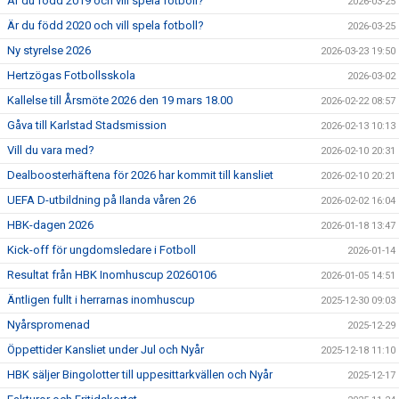
Är du född 2019 och vill spela fotboll?
2026-03-25
Är du född 2020 och vill spela fotboll?
2026-03-25
Ny styrelse 2026
2026-03-23 19:50
Hertzögas Fotbollsskola
2026-03-02
Kallelse till Årsmöte 2026 den 19 mars 18.00
2026-02-22 08:57
Gåva till Karlstad Stadsmission
2026-02-13 10:13
Vill du vara med?
2026-02-10 20:31
Dealboosterhäftena för 2026 har kommit till kansliet
2026-02-10 20:21
UEFA D-utbildning på Ilanda våren 26
2026-02-02 16:04
HBK-dagen 2026
2026-01-18 13:47
Kick-off för ungdomsledare i Fotboll
2026-01-14
Resultat från HBK Inomhuscup 20260106
2026-01-05 14:51
Äntligen fullt i herrarnas inomhuscup
2025-12-30 09:03
Nyårspromenad
2025-12-29
Öppettider Kansliet under Jul och Nyår
2025-12-18 11:10
HBK säljer Bingolotter till uppesittarkvällen och Nyår
2025-12-17