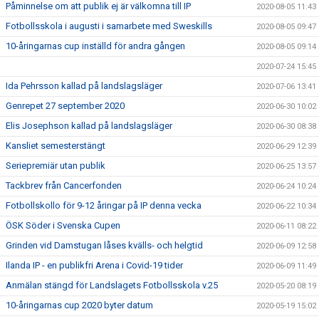
Påminnelse om att publik ej är välkomna till IP
2020-08-05 11:43
Fotbollsskola i augusti i samarbete med Sweskills
2020-08-05 09:47
10-åringarnas cup inställd för andra gången
2020-08-05 09:14
2020-07-24 15:45
Ida Pehrsson kallad på landslagsläger
2020-07-06 13:41
Genrepet 27 september 2020
2020-06-30 10:02
Elis Josephson kallad på landslagsläger
2020-06-30 08:38
Kansliet semesterstängt
2020-06-29 12:39
Seriepremiär utan publik
2020-06-25 13:57
Tackbrev från Cancerfonden
2020-06-24 10:24
Fotbollskollo för 9-12 åringar på IP denna vecka
2020-06-22 10:34
ÖSK Söder i Svenska Cupen
2020-06-11 08:22
Grinden vid Damstugan låses kvälls- och helgtid
2020-06-09 12:58
Ilanda IP - en publikfri Arena i Covid-19 tider
2020-06-09 11:49
Anmälan stängd för Landslagets Fotbollsskola v.25
2020-05-20 08:19
10-åringarnas cup 2020 byter datum
2020-05-19 15:02