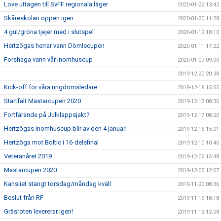
Love uttagen till SvFF regionala läger
2020-01-22 13:42
Skåreskolan öppen igen
2020-01-20 11:28
4 gul/gröna tjejer med i slutspel
2020-01-12 18:10
Hertzögas herrar vann Dömlecupen
2020-01-11 17:22
Forshaga vann vår inomhuscup
2020-01-07 09:00
2019-12-20 20:38
Kick-off för våra ungdomsledare
2019-12-18 15:55
Startfält Mästarcupen 2020
2019-12-17 08:36
Fortfarande på Julklappsjakt?
2019-12-17 08:20
Hertzögas inomhuscup blir av den 4 januari
2019-12-16 15:01
Hertzöga mot Boltic i 16-delsfinal
2019-12-10 10:40
Veteranåret 2019
2019-12-09 15:48
Mästarcupen 2020
2019-12-03 12:07
Kansliet stängt torsdag/måndag kväll
2019-11-20 08:36
Beslut från RF
2019-11-19 18:18
Gräsroten levererar igen!
2019-11-13 12:08