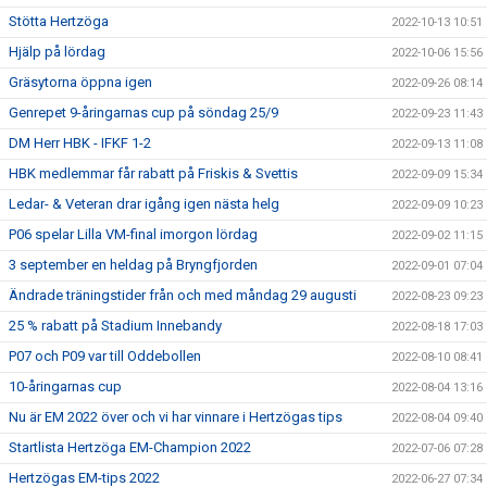
Stötta Hertzöga
2022-10-13 10:51
Hjälp på lördag
2022-10-06 15:56
Gräsytorna öppna igen
2022-09-26 08:14
Genrepet 9-åringarnas cup på söndag 25/9
2022-09-23 11:43
DM Herr HBK - IFKF 1-2
2022-09-13 11:08
HBK medlemmar får rabatt på Friskis & Svettis
2022-09-09 15:34
Ledar- & Veteran drar igång igen nästa helg
2022-09-09 10:23
P06 spelar Lilla VM-final imorgon lördag
2022-09-02 11:15
3 september en heldag på Bryngfjorden
2022-09-01 07:04
Ändrade träningstider från och med måndag 29 augusti
2022-08-23 09:23
25 % rabatt på Stadium Innebandy
2022-08-18 17:03
P07 och P09 var till Oddebollen
2022-08-10 08:41
10-åringarnas cup
2022-08-04 13:16
Nu är EM 2022 över och vi har vinnare i Hertzögas tips
2022-08-04 09:40
Startlista Hertzöga EM-Champion 2022
2022-07-06 07:28
Hertzögas EM-tips 2022
2022-06-27 07:34