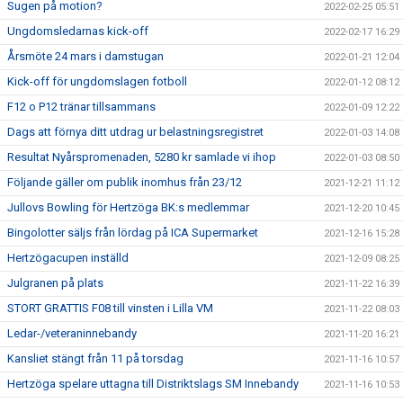
Sugen på motion?
2022-02-25 05:51
Ungdomsledarnas kick-off
2022-02-17 16:29
Årsmöte 24 mars i damstugan
2022-01-21 12:04
Kick-off för ungdomslagen fotboll
2022-01-12 08:12
F12 o P12 tränar tillsammans
2022-01-09 12:22
Dags att förnya ditt utdrag ur belastningsregistret
2022-01-03 14:08
Resultat Nyårspromenaden, 5280 kr samlade vi ihop
2022-01-03 08:50
Följande gäller om publik inomhus från 23/12
2021-12-21 11:12
Jullovs Bowling för Hertzöga BK:s medlemmar
2021-12-20 10:45
Bingolotter säljs från lördag på ICA Supermarket
2021-12-16 15:28
Hertzögacupen inställd
2021-12-09 08:25
Julgranen på plats
2021-11-22 16:39
STORT GRATTIS F08 till vinsten i Lilla VM
2021-11-22 08:03
Ledar-/veteraninnebandy
2021-11-20 16:21
Kansliet stängt från 11 på torsdag
2021-11-16 10:57
Hertzöga spelare uttagna till Distriktslags SM Innebandy
2021-11-16 10:53