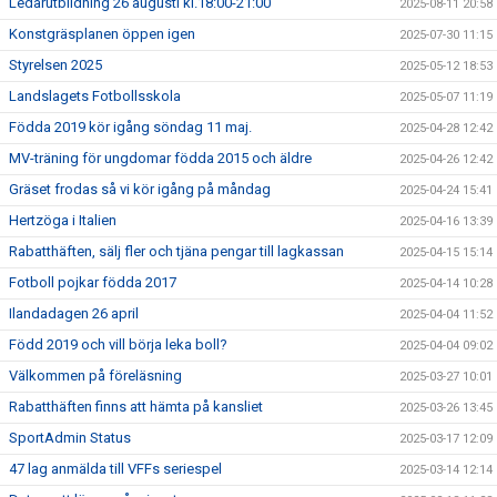
Ledarutbildning 26 augusti kl.18:00-21:00
2025-08-11 20:58
Konstgräsplanen öppen igen
2025-07-30 11:15
Styrelsen 2025
2025-05-12 18:53
Landslagets Fotbollsskola
2025-05-07 11:19
Födda 2019 kör igång söndag 11 maj.
2025-04-28 12:42
MV-träning för ungdomar födda 2015 och äldre
2025-04-26 12:42
Gräset frodas så vi kör igång på måndag
2025-04-24 15:41
Hertzöga i Italien
2025-04-16 13:39
Rabatthäften, sälj fler och tjäna pengar till lagkassan
2025-04-15 15:14
Fotboll pojkar födda 2017
2025-04-14 10:28
Ilandadagen 26 april
2025-04-04 11:52
Född 2019 och vill börja leka boll?
2025-04-04 09:02
Välkommen på föreläsning
2025-03-27 10:01
Rabatthäften finns att hämta på kansliet
2025-03-26 13:45
SportAdmin Status
2025-03-17 12:09
47 lag anmälda till VFFs seriespel
2025-03-14 12:14