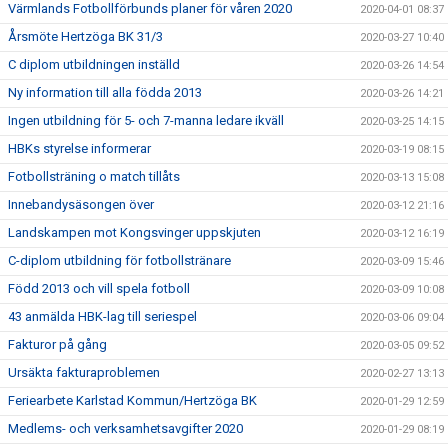
Värmlands Fotbollförbunds planer för våren 2020
2020-04-01 08:37
Årsmöte Hertzöga BK 31/3
2020-03-27 10:40
C diplom utbildningen inställd
2020-03-26 14:54
Ny information till alla födda 2013
2020-03-26 14:21
Ingen utbildning för 5- och 7-manna ledare ikväll
2020-03-25 14:15
HBKs styrelse informerar
2020-03-19 08:15
Fotbollsträning o match tillåts
2020-03-13 15:08
Innebandysäsongen över
2020-03-12 21:16
Landskampen mot Kongsvinger uppskjuten
2020-03-12 16:19
C-diplom utbildning för fotbollstränare
2020-03-09 15:46
Född 2013 och vill spela fotboll
2020-03-09 10:08
43 anmälda HBK-lag till seriespel
2020-03-06 09:04
Fakturor på gång
2020-03-05 09:52
Ursäkta fakturaproblemen
2020-02-27 13:13
Feriearbete Karlstad Kommun/Hertzöga BK
2020-01-29 12:59
Medlems- och verksamhetsavgifter 2020
2020-01-29 08:19