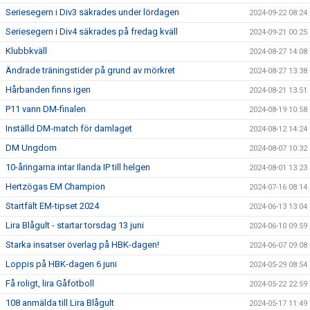
Seriesegern i Div3 säkrades under lördagen
2024-09-22 08:24
Seriesegern i Div4 säkrades på fredag kväll
2024-09-21 00:25
Klubbkväll
2024-08-27 14:08
Ändrade träningstider på grund av mörkret
2024-08-27 13:38
Hårbanden finns igen
2024-08-21 13:51
P11 vann DM-finalen
2024-08-19 10:58
Inställd DM-match för damlaget
2024-08-12 14:24
DM Ungdom
2024-08-07 10:32
10-åringarna intar Ilanda IP till helgen
2024-08-01 13:23
Hertzögas EM Champion
2024-07-16 08:14
Startfält EM-tipset 2024
2024-06-13 13:04
Lira Blågult - startar torsdag 13 juni
2024-06-10 09:59
Starka insatser överlag på HBK-dagen!
2024-06-07 09:08
Loppis på HBK-dagen 6 juni
2024-05-29 08:54
Få roligt, lira Gåfotboll
2024-05-22 22:59
108 anmälda till Lira Blågult
2024-05-17 11:49