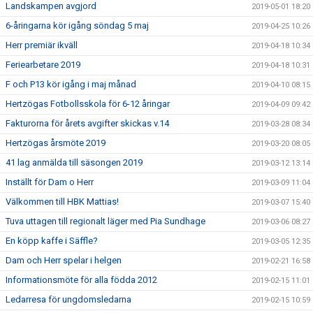
Landskampen avgjord
2019-05-01 18:20
6-åringarna kör igång söndag 5 maj
2019-04-25 10:26
Herr premiär ikväll
2019-04-18 10:34
Feriearbetare 2019
2019-04-18 10:31
F och P13 kör igång i maj månad
2019-04-10 08:15
Hertzögas Fotbollsskola för 6-12 åringar
2019-04-09 09:42
Fakturorna för årets avgifter skickas v.14
2019-03-28 08:34
Hertzögas årsmöte 2019
2019-03-20 08:05
41 lag anmälda till säsongen 2019
2019-03-12 13:14
Inställt för Dam o Herr
2019-03-09 11:04
Välkommen till HBK Mattias!
2019-03-07 15:40
Tuva uttagen till regionalt läger med Pia Sundhage
2019-03-06 08:27
En köpp kaffe i Säffle?
2019-03-05 12:35
Dam och Herr spelar i helgen
2019-02-21 16:58
Informationsmöte för alla födda 2012
2019-02-15 11:01
Ledarresa för ungdomsledarna
2019-02-15 10:59