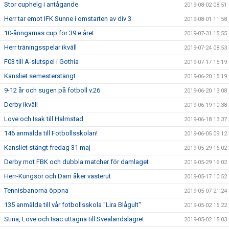
Stor cuphelg i antågande
2019-08-02 08:51
Herr tar emot IFK Sunne i omstarten av div 3
2019-08-01 11:58
10-åringarnas cup för 39:e året
2019-07-31 15:55
Herr träningsspelar ikväll
2019-07-24 08:53
F03 till A-slutspel i Gothia
2019-07-17 15:19
Kansliet semesterstängt
2019-06-20 15:19
9-12 år och sugen på fotboll v.26
2019-06-20 13:08
Derby ikväll
2019-06-19 10:38
Love och Isak till Halmstad
2019-06-18 13:37
146 anmälda till Fotbollsskolan!
2019-06-05 09:12
Kansliet stängt fredag 31 maj
2019-05-29 16:02
Derby mot FBK och dubbla matcher för damlaget
2019-05-29 16:02
Herr-Kungsör och Dam åker västerut
2019-05-17 10:52
Tennisbanorna öppna
2019-05-07 21:24
135 anmälda till vår fotbollsskola "Lira Blågult"
2019-05-02 16:22
Stina, Love och Isac uttagna till Svealandslägret
2019-05-02 15:03