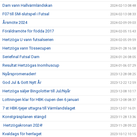
Dam vann Hallvärmländskan
2024-02-13 08:48
F07 till SM-slutspel i Futsal
2024-02-13 08:33
Årsmöte 2024
2024-02-09 09:03
Föräldramöte för födda 2017
2024-02-05 15:43
Hertzöga U vann futsalserien
2024-02-05 09:59
Hertzöga vann Tössecupen
2024-01-28 16:58
Seriefinal Futsal Dam
2024-01-24 08:05
Resultat Hertzögas Inomhuscup
2024-01-06 07:29
Nyårspromenaden!
2023-12-28 08:25
God Jul & Gott Nytt År
2023-12-22 12:59
Hertzöga säljer Bingolotter till Jul/Nyår
2023-12-08 10:17
Lottningen klar för HBK-cupen den 6 januari
2023-12-08 08:37
7 st HBK-tjejer uttagna till Värmlandslaget
2023-12-07 16:01
Konstgräsplanen stängd
2023-11-28 13:36
Hertzögakronan 2024!
2023-11-28 09:22
Kvaldags för herrlaget
2023-10-12 10:15