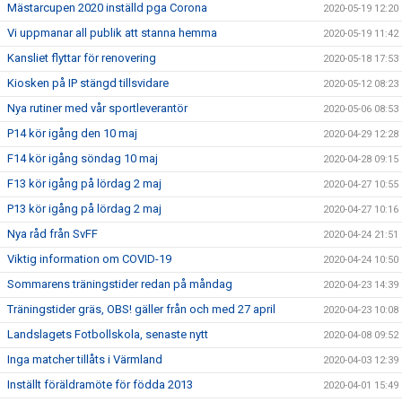
Mästarcupen 2020 inställd pga Corona
2020-05-19 12:20
Vi uppmanar all publik att stanna hemma
2020-05-19 11:42
Kansliet flyttar för renovering
2020-05-18 17:53
Kiosken på IP stängd tillsvidare
2020-05-12 08:23
Nya rutiner med vår sportleverantör
2020-05-06 08:53
P14 kör igång den 10 maj
2020-04-29 12:28
F14 kör igång söndag 10 maj
2020-04-28 09:15
F13 kör igång på lördag 2 maj
2020-04-27 10:55
P13 kör igång på lördag 2 maj
2020-04-27 10:16
Nya råd från SvFF
2020-04-24 21:51
Viktig information om COVID-19
2020-04-24 10:50
Sommarens träningstider redan på måndag
2020-04-23 14:39
Träningstider gräs, OBS! gäller från och med 27 april
2020-04-23 10:08
Landslagets Fotbollskola, senaste nytt
2020-04-08 09:52
Inga matcher tillåts i Värmland
2020-04-03 12:39
Inställt föräldramöte för födda 2013
2020-04-01 15:49