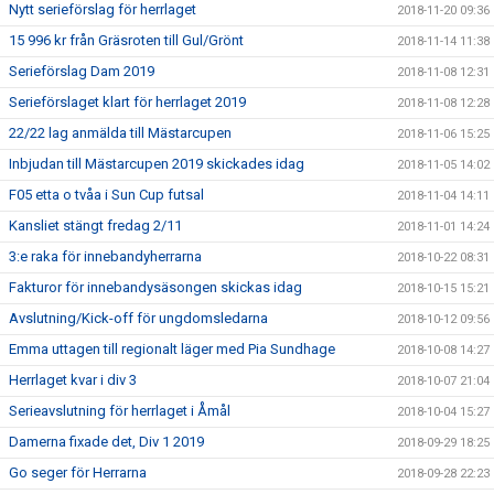
Nytt serieförslag för herrlaget
2018-11-20 09:36
15 996 kr från Gräsroten till Gul/Grönt
2018-11-14 11:38
Serieförslag Dam 2019
2018-11-08 12:31
Serieförslaget klart för herrlaget 2019
2018-11-08 12:28
22/22 lag anmälda till Mästarcupen
2018-11-06 15:25
Inbjudan till Mästarcupen 2019 skickades idag
2018-11-05 14:02
F05 etta o tvåa i Sun Cup futsal
2018-11-04 14:11
Kansliet stängt fredag 2/11
2018-11-01 14:24
3:e raka för innebandyherrarna
2018-10-22 08:31
Fakturor för innebandysäsongen skickas idag
2018-10-15 15:21
Avslutning/Kick-off för ungdomsledarna
2018-10-12 09:56
Emma uttagen till regionalt läger med Pia Sundhage
2018-10-08 14:27
Herrlaget kvar i div 3
2018-10-07 21:04
Serieavslutning för herrlaget i Åmål
2018-10-04 15:27
Damerna fixade det, Div 1 2019
2018-09-29 18:25
Go seger för Herrarna
2018-09-28 22:23