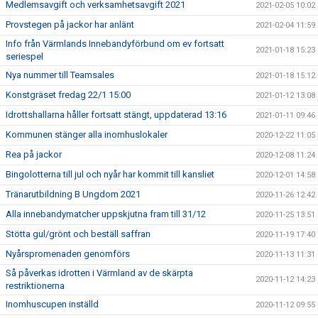
Medlemsavgift och verksamhetsavgift 2021
2021-02-05 10:02
Provstegen på jackor har anlänt
2021-02-04 11:59
Info från Värmlands Innebandyförbund om ev fortsatt
2021-01-18 15:23
seriespel
Nya nummer till Teamsales
2021-01-18 15:12
Konstgräset fredag 22/1 15:00
2021-01-12 13:08
Idrottshallarna håller fortsatt stängt, uppdaterad 13:16
2021-01-11 09:46
Kommunen stänger alla inomhuslokaler
2020-12-22 11:05
Rea på jackor
2020-12-08 11:24
Bingolotterna till jul och nyår har kommit till kansliet
2020-12-01 14:58
Tränarutbildning B Ungdom 2021
2020-11-26 12:42
Alla innebandymatcher uppskjutna fram till 31/12
2020-11-25 13:51
Stötta gul/grönt och beställ saffran
2020-11-19 17:40
Nyårspromenaden genomförs
2020-11-13 11:31
Så påverkas idrotten i Värmland av de skärpta
2020-11-12 14:23
restriktionerna
Inomhuscupen inställd
2020-11-12 09:55