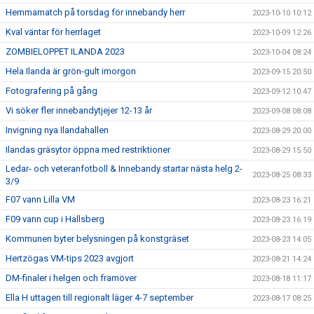
Hemmamatch på torsdag för innebandy herr
2023-10-10 10:12
Kval väntar för herrlaget
2023-10-09 12:26
ZOMBIELOPPET ILANDA 2023
2023-10-04 08:24
Hela Ilanda är grön-gult imorgon
2023-09-15 20:50
Fotografering på gång
2023-09-12 10:47
Vi söker fler innebandytjejer 12-13 år
2023-09-08 08:08
Invigning nya Ilandahallen
2023-08-29 20:00
Ilandas gräsytor öppna med restriktioner
2023-08-29 15:50
Ledar- och veteranfotboll & Innebandy startar nästa helg 2-
2023-08-25 08:33
3/9
F07 vann Lilla VM
2023-08-23 16:21
F09 vann cup i Hallsberg
2023-08-23 16:19
Kommunen byter belysningen på konstgräset
2023-08-23 14:05
Hertzögas VM-tips 2023 avgjort
2023-08-21 14:24
DM-finaler i helgen och framöver
2023-08-18 11:17
Ella H uttagen till regionalt läger 4-7 september
2023-08-17 08:25