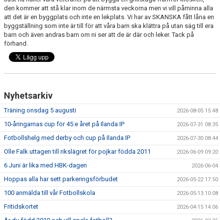
FRISPARKEN
den kommer att stå klar inom de närmsta veckorna men vi vill påminna alla
att det är en byggplats och inte en lekplats. Vi har av SKANSKA fått låna en
byggställning som inte är till för att våra barn ska klättra på utan säg till era
BLI MEDLEM
barn och även andras barn om ni ser att de är där och leker. Tack på
förhand.
MATCHER
KONTAKTER & LAG
FÖRENINGSDOKUMENT_GAMLA
Nyhetsarkiv
Träning onsdag 5 augusti
2026-08-05 15:48
SPONSORER
10-åringarnas cup för 45:e året på Ilanda IP
2026-07-31 08:35
FÖRENINGSDOKUMENT
Fotbollshelg med derby och cup på Ilanda IP
2026-07-30 08:44
Olle Falk uttagen till rikslägret för pojkar födda 2011
2026-06-09 09:20
6 Juni är lika med HBK-dagen
2026-06-04
Hoppas alla har sett parkeringsförbudet
2026-05-22 17:50
100 anmälda till vår Fotbollskola
2026-05-13 10:08
Fritidskortet
2026-04-15 14:06