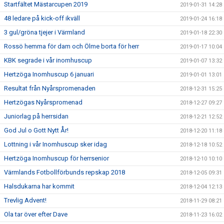
Startfältet Mästarcupen 2019
2019-01-31 14:28
48 ledare på kick-off ikväll
2019-01-24 16:18
3 gul/gröna tjejer i Värmland
2019-01-18 22:30
Rossö hemma för dam och Ölme borta för herr
2019-01-17 10:04
KBK segrade i vår inomhuscup
2019-01-07 13:32
Hertzöga Inomhuscup 6 januari
2019-01-01 13:01
Resultat från Nyårspromenaden
2018-12-31 15:25
Hertzögas Nyårspromenad
2018-12-27 09:27
Juniorlag på herrsidan
2018-12-21 12:52
God Jul o Gott Nytt År!
2018-12-20 11:18
Lottning i vår Inomhuscup sker idag
2018-12-18 10:52
Hertzöga Inomhuscup för herrsenior
2018-12-10 10:10
Värmlands Fotbollförbunds repskap 2018
2018-12-05 09:31
Halsdukarna har kommit
2018-12-04 12:13
Trevlig Advent!
2018-11-29 08:21
Ola tar över efter Dave
2018-11-23 16:02