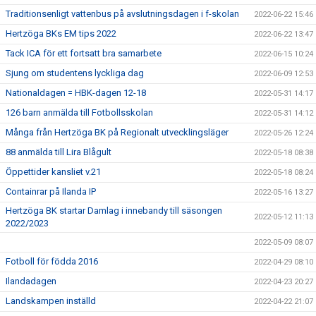
Traditionsenligt vattenbus på avslutningsdagen i f-skolan
2022-06-22 15:46
Hertzöga BKs EM tips 2022
2022-06-22 13:47
Tack ICA för ett fortsatt bra samarbete
2022-06-15 10:24
Sjung om studentens lyckliga dag
2022-06-09 12:53
Nationaldagen = HBK-dagen 12-18
2022-05-31 14:17
126 barn anmälda till Fotbollsskolan
2022-05-31 14:12
Många från Hertzöga BK på Regionalt utvecklingsläger
2022-05-26 12:24
88 anmälda till Lira Blågult
2022-05-18 08:38
Öppettider kansliet v.21
2022-05-18 08:24
Containrar på Ilanda IP
2022-05-16 13:27
Hertzöga BK startar Damlag i innebandy till säsongen
2022-05-12 11:13
2022/2023
2022-05-09 08:07
Fotboll för födda 2016
2022-04-29 08:10
Ilandadagen
2022-04-23 20:27
Landskampen inställd
2022-04-22 21:07