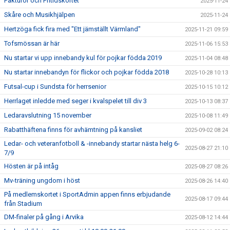
Fakturor och Fritidskortet
2025-11-24
Skåre och Musikhjälpen
2025-11-24
Hertzöga fick fira med "Ett jämställt Värmland"
2025-11-21 09:59
Tofsmössan är här
2025-11-06 15:53
Nu startar vi upp innebandy kul för pojkar födda 2019
2025-11-04 08:48
Nu startar innebandyn för flickor och pojkar födda 2018
2025-10-28 10:13
Futsal-cup i Sundsta för herrsenior
2025-10-15 10:12
Herrlaget inledde med seger i kvalspelet till div 3
2025-10-13 08:37
Ledaravslutning 15 november
2025-10-08 11:49
Rabatthäftena finns för avhämtning på kansliet
2025-09-02 08:24
Ledar- och veteranfotboll & -innebandy startar nästa helg 6-
2025-08-27 21:10
7/9
Hösten är på intåg
2025-08-27 08:26
Mv-träning ungdom i höst
2025-08-26 14:40
På medlemskortet i SportAdmin appen finns erbjudande
2025-08-17 09:44
från Stadium
DM-finaler på gång i Arvika
2025-08-12 14:44