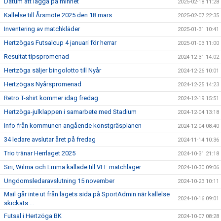
Datum att lägga på minnet
2025-02-18 11:28
Kallelse till Årsmöte 2025 den 18 mars
2025-02-07 22:35
Inventering av matchkläder
2025-01-31 10:41
Hertzögas Futsalcup 4 januari för herrar
2025-01-03 11:00
Resultat tipspromenad
2024-12-31 14:02
Hertzöga säljer bingolotto till Nyår
2024-12-26 10:01
Hertzögas Nyårspromenad
2024-12-25 14:23
Retro T-shirt kommer idag fredag
2024-12-19 15:51
Hertzöga-julklappen i samarbete med Stadium
2024-12-04 13:18
Info från kommunen angående konstgräsplanen
2024-12-04 08:40
34 ledare avslutar året på fredag
2024-11-14 10:36
Trio tränar Herrlaget 2025
2024-10-31 21:18
Siri, Wilma och Emma kallade till VFF matchläger
2024-10-30 09:06
Ungdomsledaravslutning 15 november
2024-10-23 10:11
Mail går inte ut från lagets sida på SportAdmin när kallelse
2024-10-16 09:01
skickats ...
Futsal i Hertzöga BK
2024-10-07 08:28