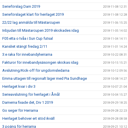
Serieförslag Dam 2019
2018-11-08 12:31
Serieförslaget klart för herrlaget 2019
2018-11-08 12:28
22/22 lag anmälda till Mästarcupen
2018-11-06 15:25
Inbjudan till Mästarcupen 2019 skickades idag
2018-11-05 14:02
F05 etta o tvåa i Sun Cup futsal
2018-11-04 14:11
Kansliet stängt fredag 2/11
2018-11-01 14:24
3:e raka för innebandyherrarna
2018-10-22 08:31
Fakturor för innebandysäsongen skickas idag
2018-10-15 15:21
Avslutning/Kick-off för ungdomsledarna
2018-10-12 09:56
Emma uttagen till regionalt läger med Pia Sundhage
2018-10-08 14:27
Herrlaget kvar i div 3
2018-10-07 21:04
Serieavslutning för herrlaget i Åmål
2018-10-04 15:27
Damerna fixade det, Div 1 2019
2018-09-29 18:25
Go seger för Herrarna
2018-09-28 22:23
Herrlaget behöver ert stöd ikväll
2018-09-28 08:58
3 poäng för herrarna
2018-09-21 10:12