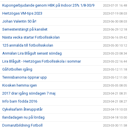
Kupongerbjudande genom HBK på Indoor 25% 1/8-30/9
2023-07-31 16:48
Hertzögas VM-tips 2023
2023-07-19 08:03
Johan Valentin 50 år!
2023-06-30 08:03
Semesterstängt på kansliet
2023-06-29 12:18
Nästa vecka startar Fotbollsskolan
2023-06-16 09:42
125 anmälda till fotbollsskolan
2023-05-30 10:12
Anmälan Lira Blågult senast söndag
2023-05-23 08:34
Lira Blågult - Hertzögas Fotbollsskola i sommar
2023-05-22 16:44
Gåfotbollen igång
2023-05-12 11:18
Tennisbanorna öppnar upp
2023-05-12 11:00
Kiosken hemma igen
2023-05-05 08:05
2017 drar igång söndagen 7 maj
2023-04-21 08:31
Info barn födda 2016
2023-04-21 08:27
Cykelsafarin återuppstår
2023-04-19 10:03
Ilandadagen nu på lördag
2023-04-18 10:00
Domarutbildning Fotboll
2023-03-30 11:58