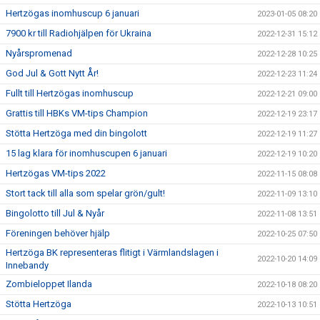
Hertzögas inomhuscup 6 januari
2023-01-05 08:20
7900 kr till Radiohjälpen för Ukraina
2022-12-31 15:12
Nyårspromenad
2022-12-28 10:25
God Jul & Gott Nytt År!
2022-12-23 11:24
Fullt till Hertzögas inomhuscup
2022-12-21 09:00
Grattis till HBKs VM-tips Champion
2022-12-19 23:17
Stötta Hertzöga med din bingolott
2022-12-19 11:27
15 lag klara för inomhuscupen 6 januari
2022-12-19 10:20
Hertzögas VM-tips 2022
2022-11-15 08:08
Stort tack till alla som spelar grön/gult!
2022-11-09 13:10
Bingolotto till Jul & Nyår
2022-11-08 13:51
Föreningen behöver hjälp
2022-10-25 07:50
Hertzöga BK representeras flitigt i Värmlandslagen i
2022-10-20 14:09
Innebandy
Zombieloppet Ilanda
2022-10-18 08:20
Stötta Hertzöga
2022-10-13 10:51