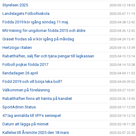
Styrelsen 2025
2025-05-12 18:53
Landslagets Fotbollsskola
2025-05-07 11:19
Födda 2019 kör igång söndag 11 maj.
2025-04-28 12:42
MV-träning för ungdomar födda 2015 och äldre
2025-04-26 12:42
Gräset frodas så vi kör igång på måndag
2025-04-24 15:41
Hertzöga i Italien
2025-04-16 13:39
Rabatthäften, sälj fler och tjäna pengar till lagkassan
2025-04-15 15:14
Fotboll pojkar födda 2017
2025-04-14 10:28
Ilandadagen 26 april
2025-04-04 11:52
Född 2019 och vill börja leka boll?
2025-04-04 09:02
Välkommen på föreläsning
2025-03-27 10:01
Rabatthäften finns att hämta på kansliet
2025-03-26 13:45
SportAdmin Status
2025-03-17 12:09
47 lag anmälda till VFFs seriespel
2025-03-14 12:14
Datum att lägga på minnet
2025-02-18 11:28
Kallelse till Årsmöte 2025 den 18 mars
2025-02-07 22:35