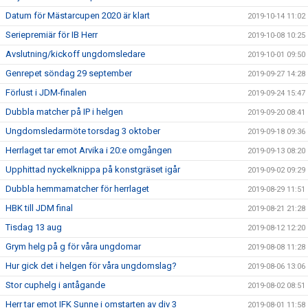
Datum för Mästarcupen 2020 är klart
2019-10-14 11:02
Seriepremiär för IB Herr
2019-10-08 10:25
Avslutning/kickoff ungdomsledare
2019-10-01 09:50
Genrepet söndag 29 september
2019-09-27 14:28
Förlust i JDM-finalen
2019-09-24 15:47
Dubbla matcher på IP i helgen
2019-09-20 08:41
Ungdomsledarmöte torsdag 3 oktober
2019-09-18 09:36
Herrlaget tar emot Arvika i 20:e omgången
2019-09-13 08:20
Upphittad nyckelknippa på konstgräset igår
2019-09-02 09:29
Dubbla hemmamatcher för herrlaget
2019-08-29 11:51
HBK till JDM final
2019-08-21 21:28
Tisdag 13 aug
2019-08-12 12:20
Grym helg på g för våra ungdomar
2019-08-08 11:28
Hur gick det i helgen för våra ungdomslag?
2019-08-06 13:06
Stor cuphelg i antågande
2019-08-02 08:51
Herr tar emot IFK Sunne i omstarten av div 3
2019-08-01 11:58