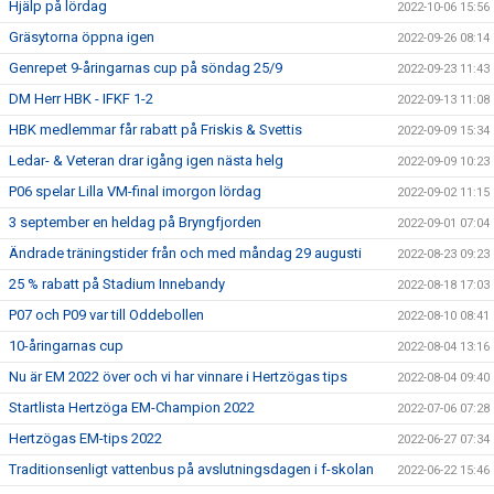
Hjälp på lördag
2022-10-06 15:56
Gräsytorna öppna igen
2022-09-26 08:14
Genrepet 9-åringarnas cup på söndag 25/9
2022-09-23 11:43
DM Herr HBK - IFKF 1-2
2022-09-13 11:08
HBK medlemmar får rabatt på Friskis & Svettis
2022-09-09 15:34
Ledar- & Veteran drar igång igen nästa helg
2022-09-09 10:23
P06 spelar Lilla VM-final imorgon lördag
2022-09-02 11:15
3 september en heldag på Bryngfjorden
2022-09-01 07:04
Ändrade träningstider från och med måndag 29 augusti
2022-08-23 09:23
25 % rabatt på Stadium Innebandy
2022-08-18 17:03
P07 och P09 var till Oddebollen
2022-08-10 08:41
10-åringarnas cup
2022-08-04 13:16
Nu är EM 2022 över och vi har vinnare i Hertzögas tips
2022-08-04 09:40
Startlista Hertzöga EM-Champion 2022
2022-07-06 07:28
Hertzögas EM-tips 2022
2022-06-27 07:34
Traditionsenligt vattenbus på avslutningsdagen i f-skolan
2022-06-22 15:46