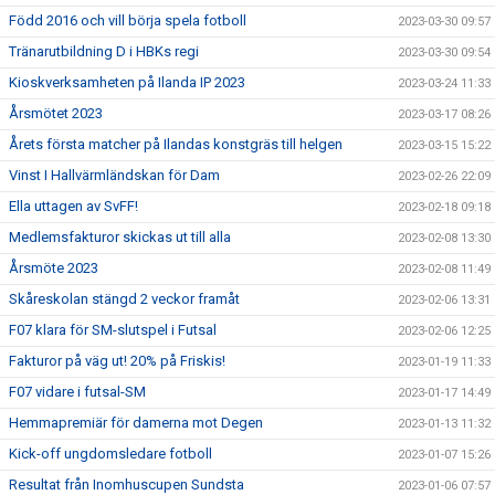
Född 2016 och vill börja spela fotboll
2023-03-30 09:57
Tränarutbildning D i HBKs regi
2023-03-30 09:54
Kioskverksamheten på Ilanda IP 2023
2023-03-24 11:33
Årsmötet 2023
2023-03-17 08:26
Årets första matcher på Ilandas konstgräs till helgen
2023-03-15 15:22
Vinst I Hallvärmländskan för Dam
2023-02-26 22:09
Ella uttagen av SvFF!
2023-02-18 09:18
Medlemsfakturor skickas ut till alla
2023-02-08 13:30
Årsmöte 2023
2023-02-08 11:49
Skåreskolan stängd 2 veckor framåt
2023-02-06 13:31
F07 klara för SM-slutspel i Futsal
2023-02-06 12:25
Fakturor på väg ut! 20% på Friskis!
2023-01-19 11:33
F07 vidare i futsal-SM
2023-01-17 14:49
Hemmapremiär för damerna mot Degen
2023-01-13 11:32
Kick-off ungdomsledare fotboll
2023-01-07 15:26
Resultat från Inomhuscupen Sundsta
2023-01-06 07:57