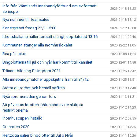
Info från Värmlands Innebandyförbund om ev fortsatt
2021-01-18 15:23
seriespel
Nya nummer till Teamsales
2021-01-18 15:12
Konstgräset fredag 22/1 15:00
2021-01-12 13:08
Idrottshallarna håller fortsatt stängt, uppdaterad 13:16
2021-01-11 09:46
Kommunen stänger alla inomhuslokaler
2020-12-22 11:05
Rea på jackor
2020-12-08 11:24
Bingolotterna till jul och nyår har kommit till kansliet
2020-12-01 14:58
Tränarutbildning B Ungdom 2021
2020-11-26 12:42
Alla innebandymatcher uppskjutna fram till 31/12
2020-11-25 13:51
Stötta gul/grönt och beställ saffran
2020-11-19 17:40
Nyårspromenaden genomförs
2020-11-13 11:31
Så påverkas idrotten i Värmland av de skärpta
2020-11-12 14:23
restriktionerna
Inomhuscupen inställd
2020-11-12 09:55
Gräsroten 2020
2020-11-11 14:35
Hertzöga säljer bingolotter till Jul o Nyår
2020-11-11 10:26