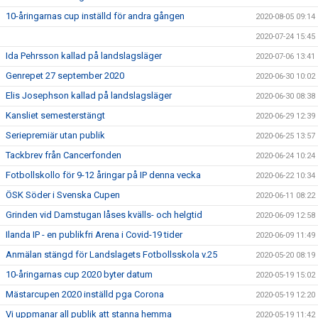
10-åringarnas cup inställd för andra gången
2020-08-05 09:14
2020-07-24 15:45
Ida Pehrsson kallad på landslagsläger
2020-07-06 13:41
Genrepet 27 september 2020
2020-06-30 10:02
Elis Josephson kallad på landslagsläger
2020-06-30 08:38
Kansliet semesterstängt
2020-06-29 12:39
Seriepremiär utan publik
2020-06-25 13:57
Tackbrev från Cancerfonden
2020-06-24 10:24
Fotbollskollo för 9-12 åringar på IP denna vecka
2020-06-22 10:34
ÖSK Söder i Svenska Cupen
2020-06-11 08:22
Grinden vid Damstugan låses kvälls- och helgtid
2020-06-09 12:58
Ilanda IP - en publikfri Arena i Covid-19 tider
2020-06-09 11:49
Anmälan stängd för Landslagets Fotbollsskola v.25
2020-05-20 08:19
10-åringarnas cup 2020 byter datum
2020-05-19 15:02
Mästarcupen 2020 inställd pga Corona
2020-05-19 12:20
Vi uppmanar all publik att stanna hemma
2020-05-19 11:42