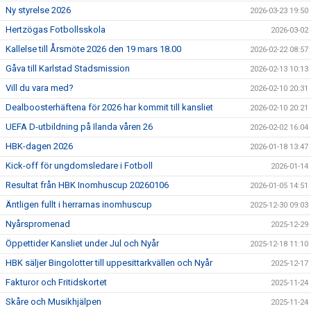
Ny styrelse 2026
2026-03-23 19:50
Hertzögas Fotbollsskola
2026-03-02
Kallelse till Årsmöte 2026 den 19 mars 18.00
2026-02-22 08:57
Gåva till Karlstad Stadsmission
2026-02-13 10:13
Vill du vara med?
2026-02-10 20:31
Dealboosterhäftena för 2026 har kommit till kansliet
2026-02-10 20:21
UEFA D-utbildning på Ilanda våren 26
2026-02-02 16:04
HBK-dagen 2026
2026-01-18 13:47
Kick-off för ungdomsledare i Fotboll
2026-01-14
Resultat från HBK Inomhuscup 20260106
2026-01-05 14:51
Äntligen fullt i herrarnas inomhuscup
2025-12-30 09:03
Nyårspromenad
2025-12-29
Öppettider Kansliet under Jul och Nyår
2025-12-18 11:10
HBK säljer Bingolotter till uppesittarkvällen och Nyår
2025-12-17
Fakturor och Fritidskortet
2025-11-24
Skåre och Musikhjälpen
2025-11-24