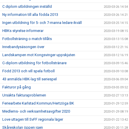
C diplom utbildningen inställd
2020-03-26 14:54
Ny information till alla födda 2013
2020-03-26 14:21
Ingen utbildning för 5- och 7-manna ledare ikväll
2020-03-25 14:15
HBKs styrelse informerar
2020-03-19 08:15
Fotbollsträning o match tillåts
2020-03-13 15:08
Innebandysäsongen över
2020-03-12 21:16
Landskampen mot Kongsvinger uppskjuten
2020-03-12 16:19
C-diplom utbildning för fotbollstränare
2020-03-09 15:46
Född 2013 och vill spela fotboll
2020-03-09 10:08
43 anmälda HBK-lag till seriespel
2020-03-06 09:04
Fakturor på gång
2020-03-05 09:52
Ursäkta fakturaproblemen
2020-02-27 13:13
Feriearbete Karlstad Kommun/Hertzöga BK
2020-01-29 12:59
Medlems- och verksamhetsavgifter 2020
2020-01-29 08:19
Love uttagen till SvFF regionala läger
2020-01-22 13:42
Skåreskolan öppen igen
2020-01-20 11:28