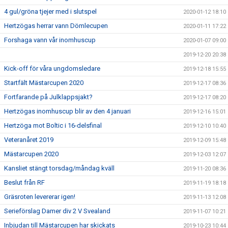
4 gul/gröna tjejer med i slutspel
2020-01-12 18:10
Hertzögas herrar vann Dömlecupen
2020-01-11 17:22
Forshaga vann vår inomhuscup
2020-01-07 09:00
2019-12-20 20:38
Kick-off för våra ungdomsledare
2019-12-18 15:55
Startfält Mästarcupen 2020
2019-12-17 08:36
Fortfarande på Julklappsjakt?
2019-12-17 08:20
Hertzögas inomhuscup blir av den 4 januari
2019-12-16 15:01
Hertzöga mot Boltic i 16-delsfinal
2019-12-10 10:40
Veteranåret 2019
2019-12-09 15:48
Mästarcupen 2020
2019-12-03 12:07
Kansliet stängt torsdag/måndag kväll
2019-11-20 08:36
Beslut från RF
2019-11-19 18:18
Gräsroten levererar igen!
2019-11-13 12:08
Serieförslag Damer div 2 V Svealand
2019-11-07 10:21
Inbjudan till Mästarcupen har skickats
2019-10-23 10:44