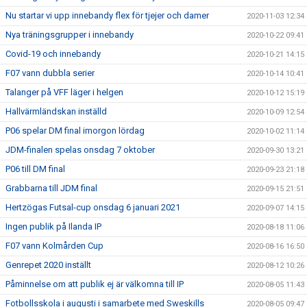
Nu startar vi upp innebandy flex för tjejer och damer
2020-11-03 12:34
Nya träningsgrupper i innebandy
2020-10-22 09:41
Covid-19 och innebandy
2020-10-21 14:15
F07 vann dubbla serier
2020-10-14 10:41
Talanger på VFF läger i helgen
2020-10-12 15:19
Hallvärmländskan inställd
2020-10-09 12:54
P06 spelar DM final imorgon lördag
2020-10-02 11:14
JDM-finalen spelas onsdag 7 oktober
2020-09-30 13:21
P06 till DM final
2020-09-23 21:18
Grabbarna till JDM final
2020-09-15 21:51
Hertzögas Futsal-cup onsdag 6 januari 2021
2020-09-07 14:15
Ingen publik på Ilanda IP
2020-08-18 11:06
F07 vann Kolmården Cup
2020-08-16 16:50
Genrepet 2020 inställt
2020-08-12 10:26
Påminnelse om att publik ej är välkomna till IP
2020-08-05 11:43
Fotbollsskola i augusti i samarbete med Sweskills
2020-08-05 09:47