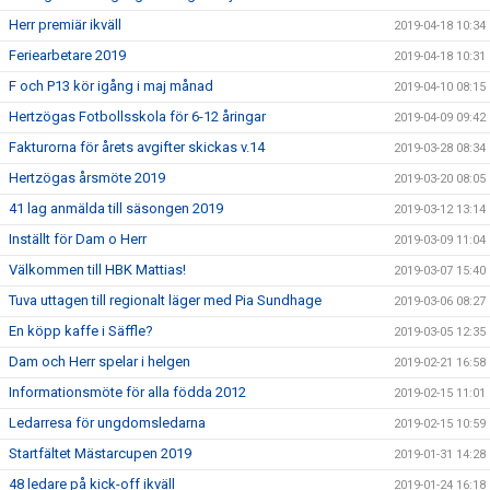
Herr premiär ikväll
2019-04-18 10:34
Feriearbetare 2019
2019-04-18 10:31
F och P13 kör igång i maj månad
2019-04-10 08:15
Hertzögas Fotbollsskola för 6-12 åringar
2019-04-09 09:42
Fakturorna för årets avgifter skickas v.14
2019-03-28 08:34
Hertzögas årsmöte 2019
2019-03-20 08:05
41 lag anmälda till säsongen 2019
2019-03-12 13:14
Inställt för Dam o Herr
2019-03-09 11:04
Välkommen till HBK Mattias!
2019-03-07 15:40
Tuva uttagen till regionalt läger med Pia Sundhage
2019-03-06 08:27
En köpp kaffe i Säffle?
2019-03-05 12:35
Dam och Herr spelar i helgen
2019-02-21 16:58
Informationsmöte för alla födda 2012
2019-02-15 11:01
Ledarresa för ungdomsledarna
2019-02-15 10:59
Startfältet Mästarcupen 2019
2019-01-31 14:28
48 ledare på kick-off ikväll
2019-01-24 16:18