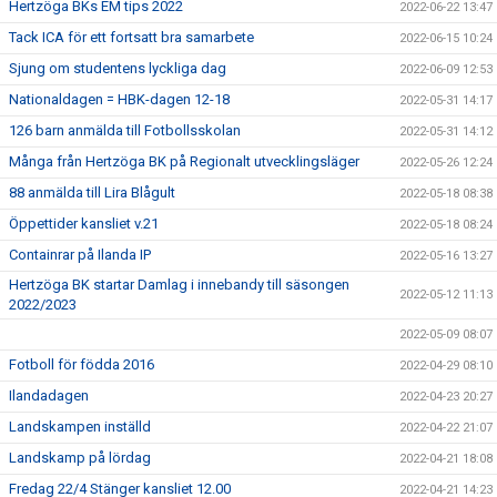
Hertzöga BKs EM tips 2022
2022-06-22 13:47
Tack ICA för ett fortsatt bra samarbete
2022-06-15 10:24
Sjung om studentens lyckliga dag
2022-06-09 12:53
Nationaldagen = HBK-dagen 12-18
2022-05-31 14:17
126 barn anmälda till Fotbollsskolan
2022-05-31 14:12
Många från Hertzöga BK på Regionalt utvecklingsläger
2022-05-26 12:24
88 anmälda till Lira Blågult
2022-05-18 08:38
Öppettider kansliet v.21
2022-05-18 08:24
Containrar på Ilanda IP
2022-05-16 13:27
Hertzöga BK startar Damlag i innebandy till säsongen
2022-05-12 11:13
2022/2023
2022-05-09 08:07
Fotboll för födda 2016
2022-04-29 08:10
Ilandadagen
2022-04-23 20:27
Landskampen inställd
2022-04-22 21:07
Landskamp på lördag
2022-04-21 18:08
Fredag 22/4 Stänger kansliet 12.00
2022-04-21 14:23