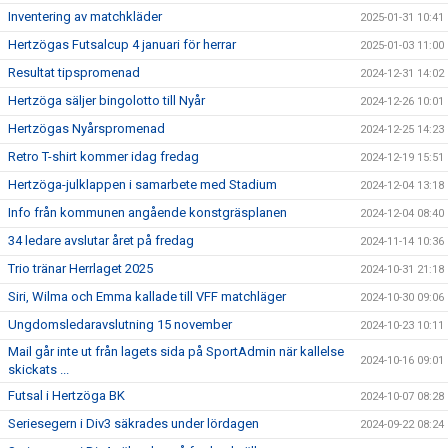
Inventering av matchkläder
2025-01-31 10:41
Hertzögas Futsalcup 4 januari för herrar
2025-01-03 11:00
Resultat tipspromenad
2024-12-31 14:02
Hertzöga säljer bingolotto till Nyår
2024-12-26 10:01
Hertzögas Nyårspromenad
2024-12-25 14:23
Retro T-shirt kommer idag fredag
2024-12-19 15:51
Hertzöga-julklappen i samarbete med Stadium
2024-12-04 13:18
Info från kommunen angående konstgräsplanen
2024-12-04 08:40
34 ledare avslutar året på fredag
2024-11-14 10:36
Trio tränar Herrlaget 2025
2024-10-31 21:18
Siri, Wilma och Emma kallade till VFF matchläger
2024-10-30 09:06
Ungdomsledaravslutning 15 november
2024-10-23 10:11
Mail går inte ut från lagets sida på SportAdmin när kallelse
2024-10-16 09:01
skickats ...
Futsal i Hertzöga BK
2024-10-07 08:28
Seriesegern i Div3 säkrades under lördagen
2024-09-22 08:24