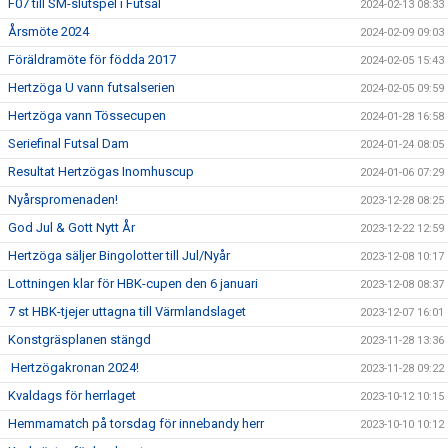
F07 till SM-slutspel i Futsal
2024-02-13 08:33
Årsmöte 2024
2024-02-09 09:03
Föräldramöte för födda 2017
2024-02-05 15:43
Hertzöga U vann futsalserien
2024-02-05 09:59
Hertzöga vann Tössecupen
2024-01-28 16:58
Seriefinal Futsal Dam
2024-01-24 08:05
Resultat Hertzögas Inomhuscup
2024-01-06 07:29
Nyårspromenaden!
2023-12-28 08:25
God Jul & Gott Nytt År
2023-12-22 12:59
Hertzöga säljer Bingolotter till Jul/Nyår
2023-12-08 10:17
Lottningen klar för HBK-cupen den 6 januari
2023-12-08 08:37
7 st HBK-tjejer uttagna till Värmlandslaget
2023-12-07 16:01
Konstgräsplanen stängd
2023-11-28 13:36
Hertzögakronan 2024!
2023-11-28 09:22
Kvaldags för herrlaget
2023-10-12 10:15
Hemmamatch på torsdag för innebandy herr
2023-10-10 10:12