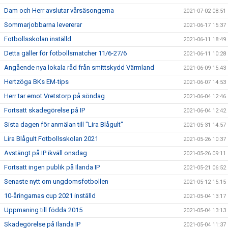
Dam och Herr avslutar vårsäsongerna
2021-07-02 08:51
Sommarjobbarna levererar
2021-06-17 15:37
Fotbollsskolan inställd
2021-06-11 18:49
Detta gäller för fotbollsmatcher 11/6-27/6
2021-06-11 10:28
Angående nya lokala råd från smittskydd Värmland
2021-06-09 15:43
Hertzöga BKs EM-tips
2021-06-07 14:53
Herr tar emot Vretstorp på söndag
2021-06-04 12:46
Fortsatt skadegörelse på IP
2021-06-04 12:42
Sista dagen för anmälan till "Lira Blågult"
2021-05-31 14:57
Lira Blågult Fotbollsskolan 2021
2021-05-26 10:37
Avstängt på IP ikväll onsdag
2021-05-26 09:11
Fortsatt ingen publik på Ilanda IP
2021-05-21 06:52
Senaste nytt om ungdomsfotbollen
2021-05-12 15:15
10-åringarnas cup 2021 inställd
2021-05-04 13:17
Uppmaning till födda 2015
2021-05-04 13:13
Skadegörelse på Ilanda IP
2021-05-04 11:37