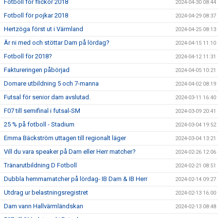
Fotboll för flickor 2018
2024-04-30 08:44
Fotboll för pojkar 2018
2024-04-29 08:37
Hertzöga först ut i Värmland
2024-04-25 08:13
Är ni med och stöttar Dam på lördag?
2024-04-15 11:10
Fotboll för 2018?
2024-04-12 11:31
Faktureringen påbörjad
2024-04-05 10:21
Domare utbildning 5 och 7-manna
2024-04-02 08:19
Futsal för senior dam avslutad.
2024-03-11 16:40
F07 till semifinal i futsal-SM
2024-03-09 20:41
25 % på fotboll - Stadium
2024-03-04 19:52
Emma Bäckström uttagen till regionalt läger
2024-03-04 13:21
Vill du vara speaker på Dam eller Herr matcher?
2024-02-26 12:06
Tränarutbildning D Fotboll
2024-02-21 08:51
Dubbla hemmamatcher på lördag- IB Dam & IB Herr
2024-02-14 09:27
Utdrag ur belastningsregistret
2024-02-13 16:00
Dam vann Hallvärmländskan
2024-02-13 08:48