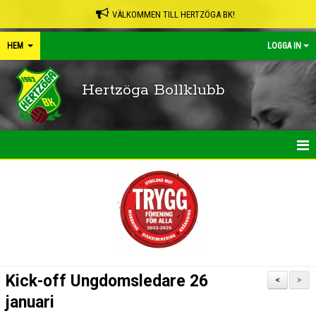
VÄLKOMMEN TILL HERTZÖGA BK!
HEM
LOGGA IN
Hertzöga Bollklubb
HEM
NYHETER
KALENDER
LEDARPÄRMEN
Kick-off Ungdomsledare 26
<
>
SHOP
januari