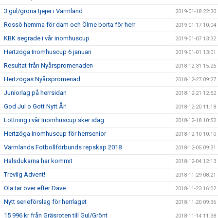
3 gul/gröna tjejer i Värmland
2019-01-18 22:30
Rossö hemma för dam och Ölme borta för herr
2019-01-17 10:04
KBK segrade i vår inomhuscup
2019-01-07 13:32
Hertzöga Inomhuscup 6 januari
2019-01-01 13:01
Resultat från Nyårspromenaden
2018-12-31 15:25
Hertzögas Nyårspromenad
2018-12-27 09:27
Juniorlag på herrsidan
2018-12-21 12:52
God Jul o Gott Nytt År!
2018-12-20 11:18
Lottning i vår Inomhuscup sker idag
2018-12-18 10:52
Hertzöga Inomhuscup för herrsenior
2018-12-10 10:10
Värmlands Fotbollförbunds repskap 2018
2018-12-05 09:31
Halsdukarna har kommit
2018-12-04 12:13
Trevlig Advent!
2018-11-29 08:21
Ola tar över efter Dave
2018-11-23 16:02
Nytt serieförslag för herrlaget
2018-11-20 09:36
15 996 kr från Gräsroten till Gul/Grönt
2018-11-14 11:38