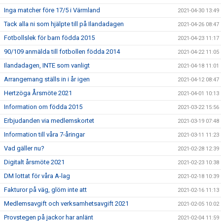
Inga matcher före 17/5 i Värmland
2021-04-30 13:49
Tack alla ni som hjälpte till på Ilandadagen
2021-04-26 08:47
Fotbollslek för barn födda 2015
2021-04-23 11:17
90/109 anmälda till fotbollen födda 2014
2021-04-22 11:05
Ilandadagen, INTE som vanligt
2021-04-18 11:01
Arrangemang ställs in i år igen
2021-04-12 08:47
Hertzöga Årsmöte 2021
2021-04-01 10:13
Information om födda 2015
2021-03-22 15:56
Erbjudanden via medlemskortet
2021-03-19 07:48
Information till våra 7-åringar
2021-03-11 11:23
Vad gäller nu?
2021-02-28 12:39
Digitalt årsmöte 2021
2021-02-23 10:38
DM lottat för våra A-lag
2021-02-18 10:39
Fakturor på väg, glöm inte att
2021-02-16 11:13
Medlemsavgift och verksamhetsavgift 2021
2021-02-05 10:02
Provstegen på jackor har anlänt
2021-02-04 11:59