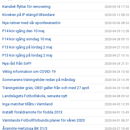
Kansliet flyttar för renovering
2020-05-18 17:53
Kiosken på IP stängd tillsvidare
2020-05-12 08:23
Nya rutiner med vår sportleverantör
2020-05-06 08:53
P14 kör igång den 10 maj
2020-04-29 12:28
F14 kör igång söndag 10 maj
2020-04-28 09:15
F13 kör igång på lördag 2 maj
2020-04-27 10:55
P13 kör igång på lördag 2 maj
2020-04-27 10:16
Nya råd från SvFF
2020-04-24 21:51
Viktig information om COVID-19
2020-04-24 10:50
Sommarens träningstider redan på måndag
2020-04-23 14:39
Träningstider gräs, OBS! gäller från och med 27 april
2020-04-23 10:08
Landslagets Fotbollskola, senaste nytt
2020-04-08 09:52
Inga matcher tillåts i Värmland
2020-04-03 12:39
Inställt föräldramöte för födda 2013
2020-04-01 15:49
Värmlands Fotbollförbunds planer för våren 2020
2020-04-01 08:37
Årsmöte Hertzöga BK 31/3
2020-03-27 10:40