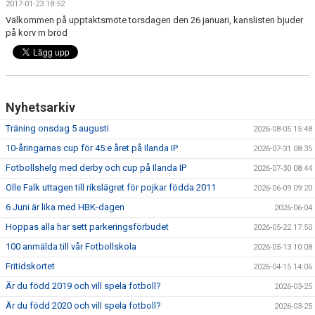
2017-01-23 18:52
FRISPARKEN
Välkommen på upptaktsmöte torsdagen den 26 januari, kanslisten bjuder
på korv m bröd
BLI MEDLEM
MATCHER
KONTAKTER & LAG
Nyhetsarkiv
Träning onsdag 5 augusti
2026-08-05 15:48
FÖRENINGSDOKUMENT_GAMLA
10-åringarnas cup för 45:e året på Ilanda IP
2026-07-31 08:35
SPONSORER
Fotbollshelg med derby och cup på Ilanda IP
2026-07-30 08:44
Olle Falk uttagen till rikslägret för pojkar födda 2011
2026-06-09 09:20
FÖRENINGSDOKUMENT
6 Juni är lika med HBK-dagen
2026-06-04
Hoppas alla har sett parkeringsförbudet
2026-05-22 17:50
100 anmälda till vår Fotbollskola
2026-05-13 10:08
Fritidskortet
2026-04-15 14:06
Är du född 2019 och vill spela fotboll?
2026-03-25
Är du född 2020 och vill spela fotboll?
2026-03-25