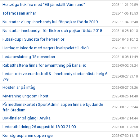
Hertzöga fick fira med "Ett jämställt Värmland"
2025-11-21 09:59
Tofsmössan är här
2025-11-06 15:53
Nu startar vi upp innebandy kul för pojkar födda 2019
2025-11-04 08:48
Nu startar innebandyn för flickor och pojkar födda 2018
2025-10-28 10:13
Futsal-cup i Sundsta för herrsenior
2025-10-15 10:12
Herrlaget inledde med seger i kvalspelet till div 3
2025-10-13 08:37
Ledaravslutning 15 november
2025-10-08 11:49
Rabatthäftena finns för avhämtning på kansliet
2025-09-02 08:24
Ledar- och veteranfotboll & -innebandy startar nästa helg 6-
2025-08-27 21:10
7/9
Hösten är på intåg
2025-08-27 08:26
Mv-träning ungdom i höst
2025-08-26 14:40
På medlemskortet i SportAdmin appen finns erbjudande
2025-08-17 09:44
från Stadium
DM-finaler på gång i Arvika
2025-08-12 14:44
Ledarutbildning 26 augusti kl.18:00-21:00
2025-08-11 20:58
Konstgräsplanen öppen igen
2025-07-30 11:15