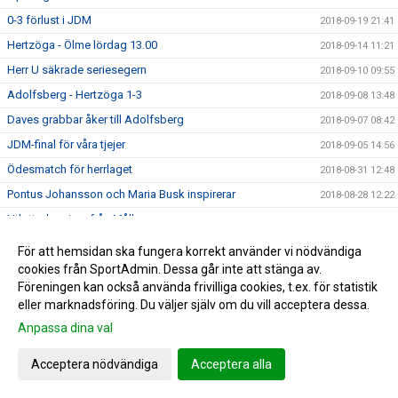
0-3 förlust i JDM
2018-09-19 21:41
Hertzöga - Ölme lördag 13.00
2018-09-14 11:21
Herr U säkrade seriesegern
2018-09-10 09:55
Adolfsberg - Hertzöga 1-3
2018-09-08 13:48
Daves grabbar åker till Adolfsberg
2018-09-07 08:42
JDM-final för våra tjejer
2018-09-05 14:56
Ödesmatch för herrlaget
2018-08-31 12:48
Pontus Johansson och Maria Busk inspirerar
2018-08-28 12:22
Utlottade priser från Målkronan
2018-08-20 08:33
Tung förlust för herrlaget mot FF
2018-08-18 15:00
För att hemsidan ska fungera korrekt använder vi nödvändiga
Hertzögakronan Lördag 18/8
cookies från SportAdmin. Dessa går inte att stänga av.
2018-08-13 09:19
Föreningen kan också använda frivilliga cookies, t.ex. för statistik
Seger 2-1 mot Bosna 92
2018-08-09 11:29
eller marknadsföring. Du väljer själv om du vill acceptera dessa.
Mv utbildning flyttad
2018-08-07 17:34
Anpassa dina val
10-åringarnas Cup 2018
2018-08-07 08:50
Acceptera nödvändiga
Acceptera alla
Japan tränar på Ilanda IP
2018-08-06 14:23
10-åringarnas cup och nytt rekord
2018-07-31 13:41