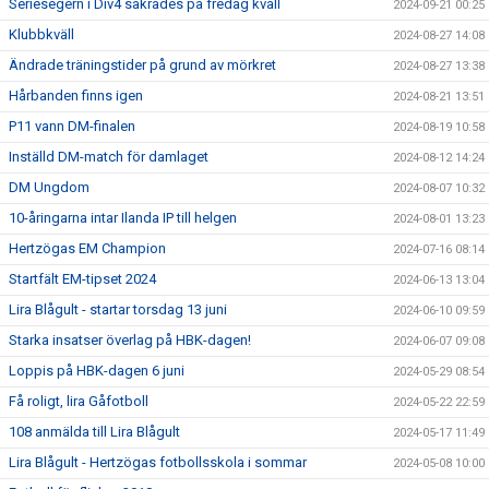
Seriesegern i Div4 säkrades på fredag kväll
2024-09-21 00:25
Klubbkväll
2024-08-27 14:08
Ändrade träningstider på grund av mörkret
2024-08-27 13:38
Hårbanden finns igen
2024-08-21 13:51
P11 vann DM-finalen
2024-08-19 10:58
Inställd DM-match för damlaget
2024-08-12 14:24
DM Ungdom
2024-08-07 10:32
10-åringarna intar Ilanda IP till helgen
2024-08-01 13:23
Hertzögas EM Champion
2024-07-16 08:14
Startfält EM-tipset 2024
2024-06-13 13:04
Lira Blågult - startar torsdag 13 juni
2024-06-10 09:59
Starka insatser överlag på HBK-dagen!
2024-06-07 09:08
Loppis på HBK-dagen 6 juni
2024-05-29 08:54
Få roligt, lira Gåfotboll
2024-05-22 22:59
108 anmälda till Lira Blågult
2024-05-17 11:49
Lira Blågult - Hertzögas fotbollsskola i sommar
2024-05-08 10:00