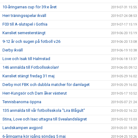
10-åringarnas cup för 39:e året
2019-07-31 15:55
Herr träningsspelar ikväll
2019-07-24 08:53
F03 till A-slutspel i Gothia
2019-07-17 15:19
Kansliet semesterstängt
2019-06-20 15:19
9-12 år och sugen på fotboll v.26
2019-06-20 13:08
Derby ikväll
2019-06-19 10:38
Love och Isak till Halmstad
2019-06-18 13:37
146 anmälda till Fotbollsskolan!
2019-06-05 09:12
Kansliet stängt fredag 31 maj
2019-05-29 16:02
Derby mot FBK och dubbla matcher för damlaget
2019-05-29 16:02
Herr-Kungsör och Dam åker västerut
2019-05-17 10:52
Tennisbanorna öppna
2019-05-07 21:24
135 anmälda till vår fotbollsskola "Lira Blågult"
2019-05-02 16:22
Stina, Love och Isac uttagna till Svealandslägret
2019-05-02 15:03
Landskampen avgjord
2019-05-01 18:20
6-åringarna kör igång söndag 5 maj
2019-04-25 10:26