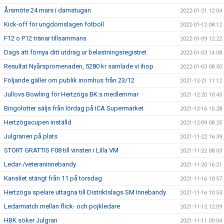
Årsmöte 24 mars i damstugan
2022-01-21 12:04
Kick-off för ungdomslagen fotboll
2022-01-12 08:12
F12 o P12 tränar tillsammans
2022-01-09 12:22
Dags att förnya ditt utdrag ur belastningsregistret
2022-01-03 14:08
Resultat Nyårspromenaden, 5280 kr samlade vi ihop
2022-01-03 08:50
Följande gäller om publik inomhus från 23/12
2021-12-21 11:12
Jullovs Bowling för Hertzöga BK:s medlemmar
2021-12-20 10:45
Bingolotter säljs från lördag på ICA Supermarket
2021-12-16 15:28
Hertzögacupen inställd
2021-12-09 08:25
Julgranen på plats
2021-11-22 16:39
STORT GRATTIS F08 till vinsten i Lilla VM
2021-11-22 08:03
Ledar-/veteraninnebandy
2021-11-20 16:21
Kansliet stängt från 11 på torsdag
2021-11-16 10:57
Hertzöga spelare uttagna till Distriktslags SM Innebandy
2021-11-16 10:53
Ledarmatch mellan flick- och pojkledare
2021-11-12 12:09
HBK söker Julgran
2021-11-11 09:04