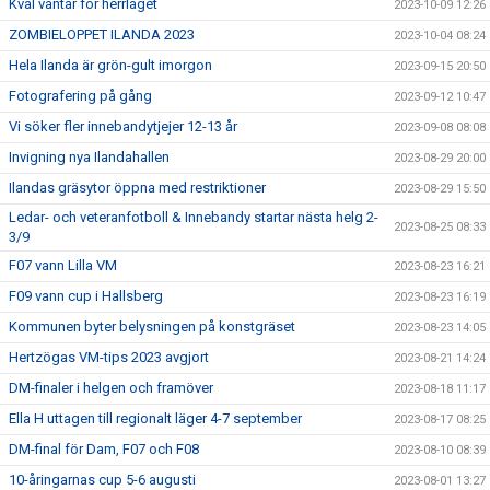
Kval väntar för herrlaget
2023-10-09 12:26
ZOMBIELOPPET ILANDA 2023
2023-10-04 08:24
Hela Ilanda är grön-gult imorgon
2023-09-15 20:50
Fotografering på gång
2023-09-12 10:47
Vi söker fler innebandytjejer 12-13 år
2023-09-08 08:08
Invigning nya Ilandahallen
2023-08-29 20:00
Ilandas gräsytor öppna med restriktioner
2023-08-29 15:50
Ledar- och veteranfotboll & Innebandy startar nästa helg 2-
2023-08-25 08:33
3/9
F07 vann Lilla VM
2023-08-23 16:21
F09 vann cup i Hallsberg
2023-08-23 16:19
Kommunen byter belysningen på konstgräset
2023-08-23 14:05
Hertzögas VM-tips 2023 avgjort
2023-08-21 14:24
DM-finaler i helgen och framöver
2023-08-18 11:17
Ella H uttagen till regionalt läger 4-7 september
2023-08-17 08:25
DM-final för Dam, F07 och F08
2023-08-10 08:39
10-åringarnas cup 5-6 augusti
2023-08-01 13:27