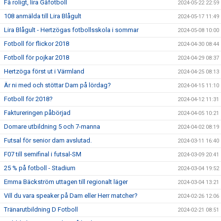
Få roligt, lira Gåfotboll
2024-05-22 22:59
108 anmälda till Lira Blågult
2024-05-17 11:49
Lira Blågult - Hertzögas fotbollsskola i sommar
2024-05-08 10:00
Fotboll för flickor 2018
2024-04-30 08:44
Fotboll för pojkar 2018
2024-04-29 08:37
Hertzöga först ut i Värmland
2024-04-25 08:13
Är ni med och stöttar Dam på lördag?
2024-04-15 11:10
Fotboll för 2018?
2024-04-12 11:31
Faktureringen påbörjad
2024-04-05 10:21
Domare utbildning 5 och 7-manna
2024-04-02 08:19
Futsal för senior dam avslutad.
2024-03-11 16:40
F07 till semifinal i futsal-SM
2024-03-09 20:41
25 % på fotboll - Stadium
2024-03-04 19:52
Emma Bäckström uttagen till regionalt läger
2024-03-04 13:21
Vill du vara speaker på Dam eller Herr matcher?
2024-02-26 12:06
Tränarutbildning D Fotboll
2024-02-21 08:51