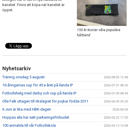
FRISPARKEN
kansliet. Finns att köpa när kansliet är
öppet.
BLI MEDLEM
MATCHER
150 kr kostar våra populära
hårband
KONTAKTER & LAG
FÖRENINGSDOKUMENT_GAMLA
SPONSORER
Nyhetsarkiv
Träning onsdag 5 augusti
2026-08-05 15:48
FÖRENINGSDOKUMENT
10-åringarnas cup för 45:e året på Ilanda IP
2026-07-31 08:35
Fotbollshelg med derby och cup på Ilanda IP
2026-07-30 08:44
Olle Falk uttagen till rikslägret för pojkar födda 2011
2026-06-09 09:20
6 Juni är lika med HBK-dagen
2026-06-04
Hoppas alla har sett parkeringsförbudet
2026-05-22 17:50
100 anmälda till vår Fotbollskola
2026-05-13 10:08