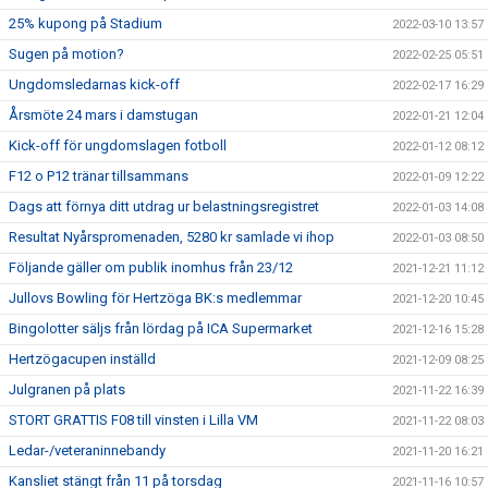
25% kupong på Stadium
2022-03-10 13:57
Sugen på motion?
2022-02-25 05:51
Ungdomsledarnas kick-off
2022-02-17 16:29
Årsmöte 24 mars i damstugan
2022-01-21 12:04
Kick-off för ungdomslagen fotboll
2022-01-12 08:12
F12 o P12 tränar tillsammans
2022-01-09 12:22
Dags att förnya ditt utdrag ur belastningsregistret
2022-01-03 14:08
Resultat Nyårspromenaden, 5280 kr samlade vi ihop
2022-01-03 08:50
Följande gäller om publik inomhus från 23/12
2021-12-21 11:12
Jullovs Bowling för Hertzöga BK:s medlemmar
2021-12-20 10:45
Bingolotter säljs från lördag på ICA Supermarket
2021-12-16 15:28
Hertzögacupen inställd
2021-12-09 08:25
Julgranen på plats
2021-11-22 16:39
STORT GRATTIS F08 till vinsten i Lilla VM
2021-11-22 08:03
Ledar-/veteraninnebandy
2021-11-20 16:21
Kansliet stängt från 11 på torsdag
2021-11-16 10:57