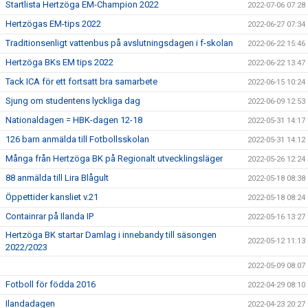
Startlista Hertzöga EM-Champion 2022
2022-07-06 07:28
Hertzögas EM-tips 2022
2022-06-27 07:34
Traditionsenligt vattenbus på avslutningsdagen i f-skolan
2022-06-22 15:46
Hertzöga BKs EM tips 2022
2022-06-22 13:47
Tack ICA för ett fortsatt bra samarbete
2022-06-15 10:24
Sjung om studentens lyckliga dag
2022-06-09 12:53
Nationaldagen = HBK-dagen 12-18
2022-05-31 14:17
126 barn anmälda till Fotbollsskolan
2022-05-31 14:12
Många från Hertzöga BK på Regionalt utvecklingsläger
2022-05-26 12:24
88 anmälda till Lira Blågult
2022-05-18 08:38
Öppettider kansliet v.21
2022-05-18 08:24
Containrar på Ilanda IP
2022-05-16 13:27
Hertzöga BK startar Damlag i innebandy till säsongen
2022-05-12 11:13
2022/2023
2022-05-09 08:07
Fotboll för födda 2016
2022-04-29 08:10
Ilandadagen
2022-04-23 20:27