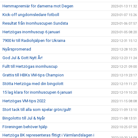
Hemmapremiär för damerna mot Degen
2023-01-13 11:32
Kick-off ungdomsledare fotboll
2023-01-07 15:26
Resultat från Inomhuscupen Sundsta
2023-01-06 07:57
Hertzögas inomhuscup 6 januari
2023-01-05 08:20
7900 kr till Radiohjälpen för Ukraina
2022-12-31 15:12
Nyårspromenad
2022-12-28 10:25
God Jul & Gott Nytt År!
2022-12-23 11:24
Fullt till Hertzögas inomhuscup
2022-12-21 09:00
Grattis till HBKs VM-tips Champion
2022-12-19 23:17
Stötta Hertzöga med din bingolott
2022-12-19 11:27
15 lag klara för inomhuscupen 6 januari
2022-12-19 10:20
Hertzögas VM-tips 2022
2022-11-15 08:08
Stort tack till alla som spelar grön/gult!
2022-11-09 13:10
Bingolotto till Jul & Nyår
2022-11-08 13:51
Föreningen behöver hjälp
2022-10-25 07:50
Hertzöga BK representeras flitigt i Värmlandslagen i
2022-10-20 14:09