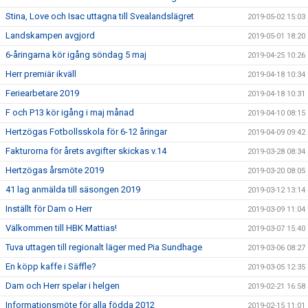
Stina, Love och Isac uttagna till Svealandslägret
2019-05-02 15:03
Landskampen avgjord
2019-05-01 18:20
6-åringarna kör igång söndag 5 maj
2019-04-25 10:26
Herr premiär ikväll
2019-04-18 10:34
Feriearbetare 2019
2019-04-18 10:31
F och P13 kör igång i maj månad
2019-04-10 08:15
Hertzögas Fotbollsskola för 6-12 åringar
2019-04-09 09:42
Fakturorna för årets avgifter skickas v.14
2019-03-28 08:34
Hertzögas årsmöte 2019
2019-03-20 08:05
41 lag anmälda till säsongen 2019
2019-03-12 13:14
Inställt för Dam o Herr
2019-03-09 11:04
Välkommen till HBK Mattias!
2019-03-07 15:40
Tuva uttagen till regionalt läger med Pia Sundhage
2019-03-06 08:27
En köpp kaffe i Säffle?
2019-03-05 12:35
Dam och Herr spelar i helgen
2019-02-21 16:58
Informationsmöte för alla födda 2012
2019-02-15 11:01