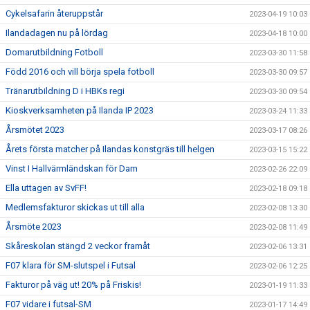
Cykelsafarin återuppstår
2023-04-19 10:03
Ilandadagen nu på lördag
2023-04-18 10:00
Domarutbildning Fotboll
2023-03-30 11:58
Född 2016 och vill börja spela fotboll
2023-03-30 09:57
Tränarutbildning D i HBKs regi
2023-03-30 09:54
Kioskverksamheten på Ilanda IP 2023
2023-03-24 11:33
Årsmötet 2023
2023-03-17 08:26
Årets första matcher på Ilandas konstgräs till helgen
2023-03-15 15:22
Vinst I Hallvärmländskan för Dam
2023-02-26 22:09
Ella uttagen av SvFF!
2023-02-18 09:18
Medlemsfakturor skickas ut till alla
2023-02-08 13:30
Årsmöte 2023
2023-02-08 11:49
Skåreskolan stängd 2 veckor framåt
2023-02-06 13:31
F07 klara för SM-slutspel i Futsal
2023-02-06 12:25
Fakturor på väg ut! 20% på Friskis!
2023-01-19 11:33
F07 vidare i futsal-SM
2023-01-17 14:49