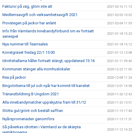
Fakturor på väg, glöm inte att
2021-02-16 11:13
Medlemsavgift och verksamhetsavgift 2021
2021-02-05 10:02
Provstegen på jackor har anlänt
2021-02-04 11:59
Info från Värmlands Innebandyförbund om ev fortsatt
2021-01-18 15:23
seriespel
Nya nummer till Teamsales
2021-01-18 15:12
Konstgräset fredag 22/1 15:00
2021-01-12 13:08
Idrottshallarna håller fortsatt stängt, uppdaterad 13:16
2021-01-11 09:46
Kommunen stänger alla inomhuslokaler
2020-12-22 11:05
Rea på jackor
2020-12-08 11:24
Bingolotterna till jul och nyår har kommit till kansliet
2020-12-01 14:58
Tränarutbildning B Ungdom 2021
2020-11-26 12:42
Alla innebandymatcher uppskjutna fram till 31/12
2020-11-25 13:51
Stötta gul/grönt och beställ saffran
2020-11-19 17:40
Nyårspromenaden genomförs
2020-11-13 11:31
Så påverkas idrotten i Värmland av de skärpta
2020-11-12 14:23
restriktionerna