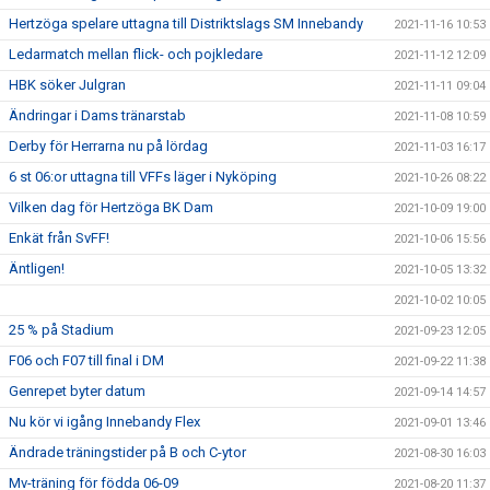
Hertzöga spelare uttagna till Distriktslags SM Innebandy
2021-11-16 10:53
Ledarmatch mellan flick- och pojkledare
2021-11-12 12:09
HBK söker Julgran
2021-11-11 09:04
Ändringar i Dams tränarstab
2021-11-08 10:59
Derby för Herrarna nu på lördag
2021-11-03 16:17
6 st 06:or uttagna till VFFs läger i Nyköping
2021-10-26 08:22
Vilken dag för Hertzöga BK Dam
2021-10-09 19:00
Enkät från SvFF!
2021-10-06 15:56
Äntligen!
2021-10-05 13:32
2021-10-02 10:05
25 % på Stadium
2021-09-23 12:05
F06 och F07 till final i DM
2021-09-22 11:38
Genrepet byter datum
2021-09-14 14:57
Nu kör vi igång Innebandy Flex
2021-09-01 13:46
Ändrade träningstider på B och C-ytor
2021-08-30 16:03
Mv-träning för födda 06-09
2021-08-20 11:37