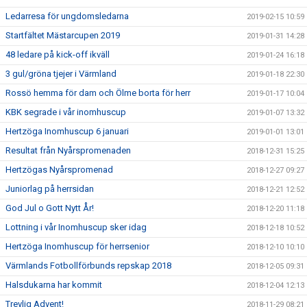
Ledarresa för ungdomsledarna
2019-02-15 10:59
Startfältet Mästarcupen 2019
2019-01-31 14:28
48 ledare på kick-off ikväll
2019-01-24 16:18
3 gul/gröna tjejer i Värmland
2019-01-18 22:30
Rossö hemma för dam och Ölme borta för herr
2019-01-17 10:04
KBK segrade i vår inomhuscup
2019-01-07 13:32
Hertzöga Inomhuscup 6 januari
2019-01-01 13:01
Resultat från Nyårspromenaden
2018-12-31 15:25
Hertzögas Nyårspromenad
2018-12-27 09:27
Juniorlag på herrsidan
2018-12-21 12:52
God Jul o Gott Nytt År!
2018-12-20 11:18
Lottning i vår Inomhuscup sker idag
2018-12-18 10:52
Hertzöga Inomhuscup för herrsenior
2018-12-10 10:10
Värmlands Fotbollförbunds repskap 2018
2018-12-05 09:31
Halsdukarna har kommit
2018-12-04 12:13
Trevlig Advent!
2018-11-29 08:21