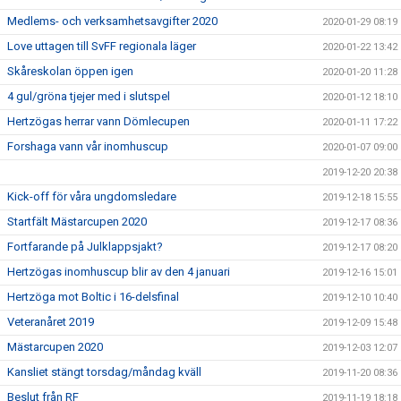
Medlems- och verksamhetsavgifter 2020
2020-01-29 08:19
Love uttagen till SvFF regionala läger
2020-01-22 13:42
Skåreskolan öppen igen
2020-01-20 11:28
4 gul/gröna tjejer med i slutspel
2020-01-12 18:10
Hertzögas herrar vann Dömlecupen
2020-01-11 17:22
Forshaga vann vår inomhuscup
2020-01-07 09:00
2019-12-20 20:38
Kick-off för våra ungdomsledare
2019-12-18 15:55
Startfält Mästarcupen 2020
2019-12-17 08:36
Fortfarande på Julklappsjakt?
2019-12-17 08:20
Hertzögas inomhuscup blir av den 4 januari
2019-12-16 15:01
Hertzöga mot Boltic i 16-delsfinal
2019-12-10 10:40
Veteranåret 2019
2019-12-09 15:48
Mästarcupen 2020
2019-12-03 12:07
Kansliet stängt torsdag/måndag kväll
2019-11-20 08:36
Beslut från RF
2019-11-19 18:18