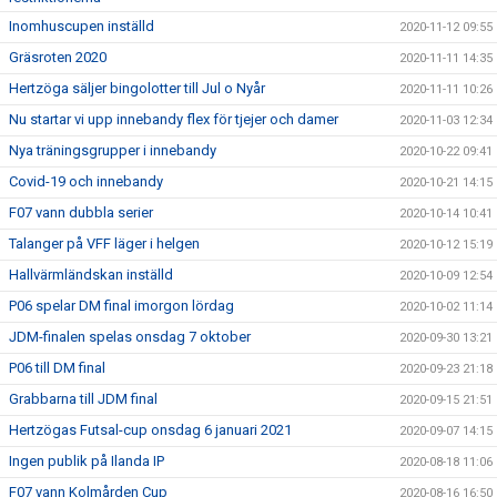
Inomhuscupen inställd
2020-11-12 09:55
Gräsroten 2020
2020-11-11 14:35
Hertzöga säljer bingolotter till Jul o Nyår
2020-11-11 10:26
Nu startar vi upp innebandy flex för tjejer och damer
2020-11-03 12:34
Nya träningsgrupper i innebandy
2020-10-22 09:41
Covid-19 och innebandy
2020-10-21 14:15
F07 vann dubbla serier
2020-10-14 10:41
Talanger på VFF läger i helgen
2020-10-12 15:19
Hallvärmländskan inställd
2020-10-09 12:54
P06 spelar DM final imorgon lördag
2020-10-02 11:14
JDM-finalen spelas onsdag 7 oktober
2020-09-30 13:21
P06 till DM final
2020-09-23 21:18
Grabbarna till JDM final
2020-09-15 21:51
Hertzögas Futsal-cup onsdag 6 januari 2021
2020-09-07 14:15
Ingen publik på Ilanda IP
2020-08-18 11:06
F07 vann Kolmården Cup
2020-08-16 16:50