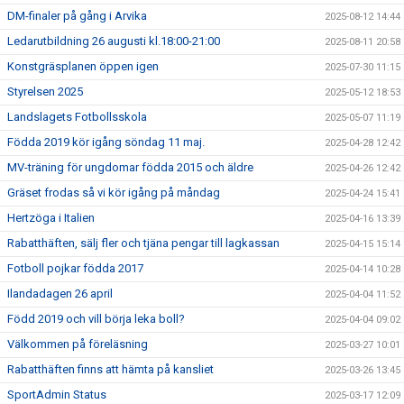
DM-finaler på gång i Arvika
2025-08-12 14:44
Ledarutbildning 26 augusti kl.18:00-21:00
2025-08-11 20:58
Konstgräsplanen öppen igen
2025-07-30 11:15
Styrelsen 2025
2025-05-12 18:53
Landslagets Fotbollsskola
2025-05-07 11:19
Födda 2019 kör igång söndag 11 maj.
2025-04-28 12:42
MV-träning för ungdomar födda 2015 och äldre
2025-04-26 12:42
Gräset frodas så vi kör igång på måndag
2025-04-24 15:41
Hertzöga i Italien
2025-04-16 13:39
Rabatthäften, sälj fler och tjäna pengar till lagkassan
2025-04-15 15:14
Fotboll pojkar födda 2017
2025-04-14 10:28
Ilandadagen 26 april
2025-04-04 11:52
Född 2019 och vill börja leka boll?
2025-04-04 09:02
Välkommen på föreläsning
2025-03-27 10:01
Rabatthäften finns att hämta på kansliet
2025-03-26 13:45
SportAdmin Status
2025-03-17 12:09