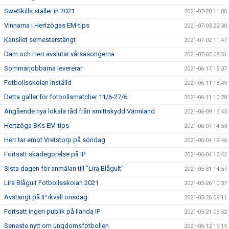
SweSkills ställer in 2021
2021-07-20 11:00
Vinnarna i Hertzögas EM-tips
2021-07-03 22:30
Kansliet semesterstängt
2021-07-02 11:47
Dam och Herr avslutar vårsäsongerna
2021-07-02 08:51
Sommarjobbarna levererar
2021-06-17 15:37
Fotbollsskolan inställd
2021-06-11 18:49
Detta gäller för fotbollsmatcher 11/6-27/6
2021-06-11 10:28
Angående nya lokala råd från smittskydd Värmland
2021-06-09 15:43
Hertzöga BKs EM-tips
2021-06-07 14:53
Herr tar emot Vretstorp på söndag
2021-06-04 12:46
Fortsatt skadegörelse på IP
2021-06-04 12:42
Sista dagen för anmälan till "Lira Blågult"
2021-05-31 14:57
Lira Blågult Fotbollsskolan 2021
2021-05-26 10:37
Avstängt på IP ikväll onsdag
2021-05-26 09:11
Fortsatt ingen publik på Ilanda IP
2021-05-21 06:52
Senaste nytt om ungdomsfotbollen
2021-05-12 15:15