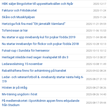
HBK säljer Bingolotter till uppesittarkvällen och Nyår
2025-12-17
Fakturor och Fritidskortet
2025-11-24
Skåre och Musikhjälpen
2025-11-24
Hertzöga fick fira med "Ett jämställt Värmland"
2025-11-21 09:59
Tofsmössan är här
2025-11-06 15:53
Nu startar vi upp innebandy kul för pojkar födda 2019
2025-11-04 08:48
Nu startar innebandyn för flickor och pojkar födda 2018
2025-10-28 10:13
Futsal-cup i Sundsta för herrsenior
2025-10-15 10:12
Herrlaget inledde med seger i kvalspelet till div 3
2025-10-13 08:37
Ledaravslutning 15 november
2025-10-08 11:49
Rabatthäftena finns för avhämtning på kansliet
2025-09-02 08:24
Ledar- och veteranfotboll & -innebandy startar nästa helg 6-
2025-08-27 21:10
7/9
Hösten är på intåg
2025-08-27 08:26
Mv-träning ungdom i höst
2025-08-26 14:40
På medlemskortet i SportAdmin appen finns erbjudande
2025-08-17 09:44
från Stadium