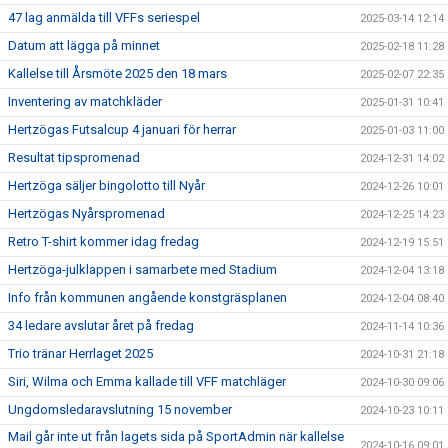
47 lag anmälda till VFFs seriespel
2025-03-14 12:14
Datum att lägga på minnet
2025-02-18 11:28
Kallelse till Årsmöte 2025 den 18 mars
2025-02-07 22:35
Inventering av matchkläder
2025-01-31 10:41
Hertzögas Futsalcup 4 januari för herrar
2025-01-03 11:00
Resultat tipspromenad
2024-12-31 14:02
Hertzöga säljer bingolotto till Nyår
2024-12-26 10:01
Hertzögas Nyårspromenad
2024-12-25 14:23
Retro T-shirt kommer idag fredag
2024-12-19 15:51
Hertzöga-julklappen i samarbete med Stadium
2024-12-04 13:18
Info från kommunen angående konstgräsplanen
2024-12-04 08:40
34 ledare avslutar året på fredag
2024-11-14 10:36
Trio tränar Herrlaget 2025
2024-10-31 21:18
Siri, Wilma och Emma kallade till VFF matchläger
2024-10-30 09:06
Ungdomsledaravslutning 15 november
2024-10-23 10:11
Mail går inte ut från lagets sida på SportAdmin när kallelse
2024-10-16 09:01