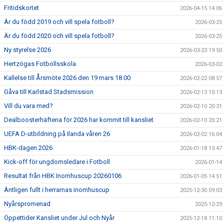
Fritidskortet
2026-04-15 14:06
Är du född 2019 och vill spela fotboll?
2026-03-25
Är du född 2020 och vill spela fotboll?
2026-03-25
Ny styrelse 2026
2026-03-23 19:50
Hertzögas Fotbollsskola
2026-03-02
Kallelse till Årsmöte 2026 den 19 mars 18.00
2026-02-22 08:57
Gåva till Karlstad Stadsmission
2026-02-13 10:13
Vill du vara med?
2026-02-10 20:31
Dealboosterhäftena för 2026 har kommit till kansliet
2026-02-10 20:21
UEFA D-utbildning på Ilanda våren 26
2026-02-02 16:04
HBK-dagen 2026
2026-01-18 13:47
Kick-off för ungdomsledare i Fotboll
2026-01-14
Resultat från HBK Inomhuscup 20260106
2026-01-05 14:51
Äntligen fullt i herrarnas inomhuscup
2025-12-30 09:03
Nyårspromenad
2025-12-29
Öppettider Kansliet under Jul och Nyår
2025-12-18 11:10