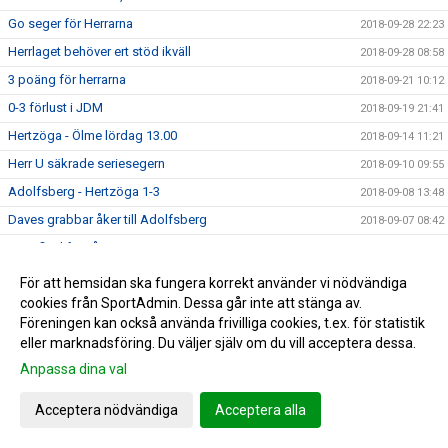
Go seger för Herrarna
2018-09-28 22:23
Herrlaget behöver ert stöd ikväll
2018-09-28 08:58
3 poäng för herrarna
2018-09-21 10:12
0-3 förlust i JDM
2018-09-19 21:41
Hertzöga - Ölme lördag 13.00
2018-09-14 11:21
Herr U säkrade seriesegern
2018-09-10 09:55
Adolfsberg - Hertzöga 1-3
2018-09-08 13:48
Daves grabbar åker till Adolfsberg
2018-09-07 08:42
JDM-final för våra tjejer
2018-09-05 14:56
Ödesmatch för herrlaget
2018-08-31 12:48
För att hemsidan ska fungera korrekt använder vi nödvändiga
cookies från SportAdmin. Dessa går inte att stänga av.
Pontus Johansson och Maria Busk inspirerar
2018-08-28 12:22
Föreningen kan också använda frivilliga cookies, t.ex. för statistik
Utlottade priser från Målkronan
2018-08-20 08:33
eller marknadsföring. Du väljer själv om du vill acceptera dessa.
Tung förlust för herrlaget mot FF
2018-08-18 15:00
Anpassa dina val
Hertzögakronan Lördag 18/8
2018-08-13 09:19
Acceptera nödvändiga
Acceptera alla
Seger 2-1 mot Bosna 92
2018-08-09 11:29
Mv utbildning flyttad
2018-08-07 17:34