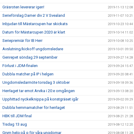
Gräsroten levererar igen!
2019-11-13 12:08
Serieförslag Damer div 2 V Svealand
2019-11-07 10:21
Inbjudan till Mästarcupen har skickats
2019-10-23 10:44
Datum för Mästarcupen 2020 är klart
2019-10-14 11:02
Seriepremiär för IB Herr
2019-10-08 10:25
Avslutning/kickoff ungdomsledare
2019-10-01 09:50
Genrepet söndag 29 september
2019-09-27 14:28
Förlust i JDM-finalen
2019-09-24 15:47
Dubbla matcher på IP i helgen
2019-09-20 08:41
Ungdomsledarmöte torsdag 3 oktober
2019-09-18 09:36
Herrlaget tar emot Arvika i 20:e omgången
2019-09-13 08:20
Upphittad nyckelknippa på konstgräset igår
2019-09-02 09:29
Dubbla hemmamatcher för herrlaget
2019-08-29 11:51
HBK till JDM final
2019-08-21 21:28
Tisdag 13 aug
2019-08-12 12:20
Grym helg på g för våra ungdomar
2019-08-08 11:28