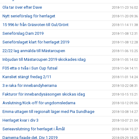
Ola tar över efter Dave
2018-11-23 16:02
Nytt serieförslag för herrlaget
2018-11-20 09:36
15 996 kr från Gräsroten till Gul/Grönt
2018-11-14 11:38
Serieförslag Dam 2019
2018-11-08 12:31
Serieförslaget klart för herrlaget 2019
2018-11-08 12:28
22/22 lag anmälda till Mästarcupen
2018-11-06 15:25
Inbjudan till Mästarcupen 2019 skickades idag
2018-11-05 14:02
F05 etta o tvåa i Sun Cup futsal
2018-11-04 14:11
Kansliet stängt fredag 2/11
2018-11-01 14:24
3:e raka för innebandyherrarna
2018-10-22 08:31
Fakturor för innebandysäsongen skickas idag
2018-10-15 15:21
Avslutning/Kick-off för ungdomsledarna
2018-10-12 09:56
Emma uttagen till regionalt läger med Pia Sundhage
2018-10-08 14:27
Herrlaget kvar i div 3
2018-10-07 21:04
Serieavslutning för herrlaget i Åmål
2018-10-04 15:27
Damerna fixade det, Div 1 2019
2018-09-29 18:25