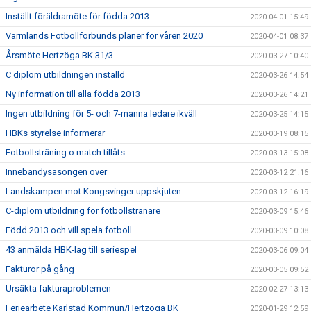
Inställt föräldramöte för födda 2013
2020-04-01 15:49
Värmlands Fotbollförbunds planer för våren 2020
2020-04-01 08:37
Årsmöte Hertzöga BK 31/3
2020-03-27 10:40
C diplom utbildningen inställd
2020-03-26 14:54
Ny information till alla födda 2013
2020-03-26 14:21
Ingen utbildning för 5- och 7-manna ledare ikväll
2020-03-25 14:15
HBKs styrelse informerar
2020-03-19 08:15
Fotbollsträning o match tillåts
2020-03-13 15:08
Innebandysäsongen över
2020-03-12 21:16
Landskampen mot Kongsvinger uppskjuten
2020-03-12 16:19
C-diplom utbildning för fotbollstränare
2020-03-09 15:46
Född 2013 och vill spela fotboll
2020-03-09 10:08
43 anmälda HBK-lag till seriespel
2020-03-06 09:04
Fakturor på gång
2020-03-05 09:52
Ursäkta fakturaproblemen
2020-02-27 13:13
Feriearbete Karlstad Kommun/Hertzöga BK
2020-01-29 12:59