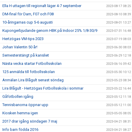
Ella H uttagen till regionalt läger 4-7 september
2023-08-17 08:25
DM-final för Dam, F07 och F08
2023-08-10 08:39
10-åringarnas cup 5-6 augusti
2023-08-01 13:27
Kupongerbjudande genom HBK på Indoor 25% 1/8-30/9
2023-07-31 16:48
Hertzögas VM-tips 2023
2023-07-19 08:03
Johan Valentin 50 år!
2023-06-30 08:03
Semesterstängt på kansliet
2023-06-29 12:18
Nästa vecka startar Fotbollsskolan
2023-06-16 09:42
125 anmälda till fotbollsskolan
2023-05-30 10:12
Anmälan Lira Blågult senast söndag
2023-05-23 08:34
Lira Blågult - Hertzögas Fotbollsskola i sommar
2023-05-22 16:44
Gåfotbollen igång
2023-05-12 11:18
Tennisbanorna öppnar upp
2023-05-12 11:00
Kiosken hemma igen
2023-05-05 08:05
2017 drar igång söndagen 7 maj
2023-04-21 08:31
Info barn födda 2016
2023-04-21 08:27