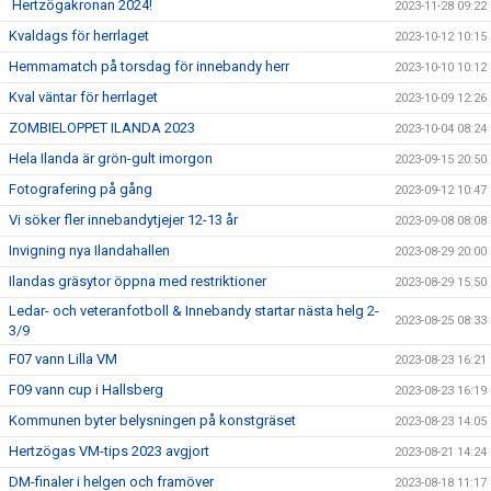
Hertzögakronan 2024!
2023-11-28 09:22
Kvaldags för herrlaget
2023-10-12 10:15
Hemmamatch på torsdag för innebandy herr
2023-10-10 10:12
Kval väntar för herrlaget
2023-10-09 12:26
ZOMBIELOPPET ILANDA 2023
2023-10-04 08:24
Hela Ilanda är grön-gult imorgon
2023-09-15 20:50
Fotografering på gång
2023-09-12 10:47
Vi söker fler innebandytjejer 12-13 år
2023-09-08 08:08
Invigning nya Ilandahallen
2023-08-29 20:00
Ilandas gräsytor öppna med restriktioner
2023-08-29 15:50
Ledar- och veteranfotboll & Innebandy startar nästa helg 2-
2023-08-25 08:33
3/9
F07 vann Lilla VM
2023-08-23 16:21
F09 vann cup i Hallsberg
2023-08-23 16:19
Kommunen byter belysningen på konstgräset
2023-08-23 14:05
Hertzögas VM-tips 2023 avgjort
2023-08-21 14:24
DM-finaler i helgen och framöver
2023-08-18 11:17