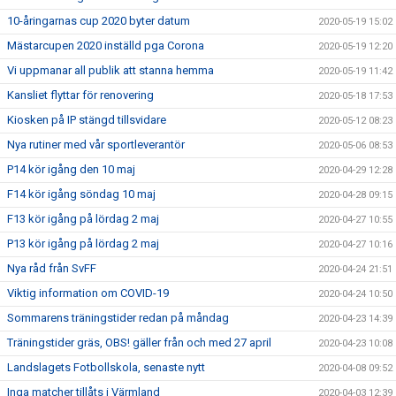
10-åringarnas cup 2020 byter datum
2020-05-19 15:02
Mästarcupen 2020 inställd pga Corona
2020-05-19 12:20
Vi uppmanar all publik att stanna hemma
2020-05-19 11:42
Kansliet flyttar för renovering
2020-05-18 17:53
Kiosken på IP stängd tillsvidare
2020-05-12 08:23
Nya rutiner med vår sportleverantör
2020-05-06 08:53
P14 kör igång den 10 maj
2020-04-29 12:28
F14 kör igång söndag 10 maj
2020-04-28 09:15
F13 kör igång på lördag 2 maj
2020-04-27 10:55
P13 kör igång på lördag 2 maj
2020-04-27 10:16
Nya råd från SvFF
2020-04-24 21:51
Viktig information om COVID-19
2020-04-24 10:50
Sommarens träningstider redan på måndag
2020-04-23 14:39
Träningstider gräs, OBS! gäller från och med 27 april
2020-04-23 10:08
Landslagets Fotbollskola, senaste nytt
2020-04-08 09:52
Inga matcher tillåts i Värmland
2020-04-03 12:39