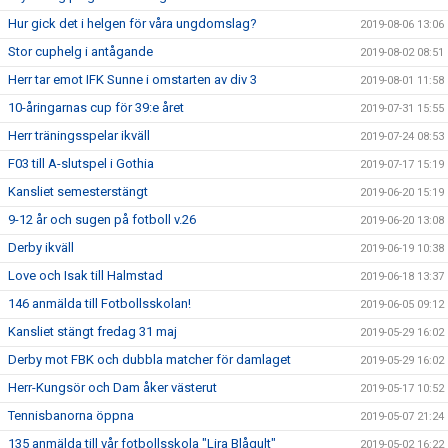
Hur gick det i helgen för våra ungdomslag?
2019-08-06 13:06
Stor cuphelg i antågande
2019-08-02 08:51
Herr tar emot IFK Sunne i omstarten av div 3
2019-08-01 11:58
10-åringarnas cup för 39:e året
2019-07-31 15:55
Herr träningsspelar ikväll
2019-07-24 08:53
F03 till A-slutspel i Gothia
2019-07-17 15:19
Kansliet semesterstängt
2019-06-20 15:19
9-12 år och sugen på fotboll v.26
2019-06-20 13:08
Derby ikväll
2019-06-19 10:38
Love och Isak till Halmstad
2019-06-18 13:37
146 anmälda till Fotbollsskolan!
2019-06-05 09:12
Kansliet stängt fredag 31 maj
2019-05-29 16:02
Derby mot FBK och dubbla matcher för damlaget
2019-05-29 16:02
Herr-Kungsör och Dam åker västerut
2019-05-17 10:52
Tennisbanorna öppna
2019-05-07 21:24
135 anmälda till vår fotbollsskola "Lira Blågult"
2019-05-02 16:22