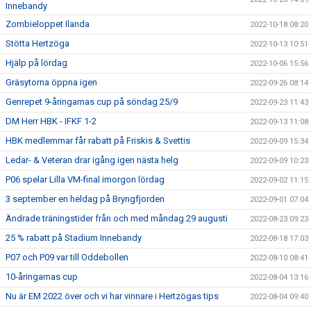
Innebandy
Zombieloppet Ilanda
2022-10-18 08:20
Stötta Hertzöga
2022-10-13 10:51
Hjälp på lördag
2022-10-06 15:56
Gräsytorna öppna igen
2022-09-26 08:14
Genrepet 9-åringarnas cup på söndag 25/9
2022-09-23 11:43
DM Herr HBK - IFKF 1-2
2022-09-13 11:08
HBK medlemmar får rabatt på Friskis & Svettis
2022-09-09 15:34
Ledar- & Veteran drar igång igen nästa helg
2022-09-09 10:23
P06 spelar Lilla VM-final imorgon lördag
2022-09-02 11:15
3 september en heldag på Bryngfjorden
2022-09-01 07:04
Ändrade träningstider från och med måndag 29 augusti
2022-08-23 09:23
25 % rabatt på Stadium Innebandy
2022-08-18 17:03
P07 och P09 var till Oddebollen
2022-08-10 08:41
10-åringarnas cup
2022-08-04 13:16
Nu är EM 2022 över och vi har vinnare i Hertzögas tips
2022-08-04 09:40