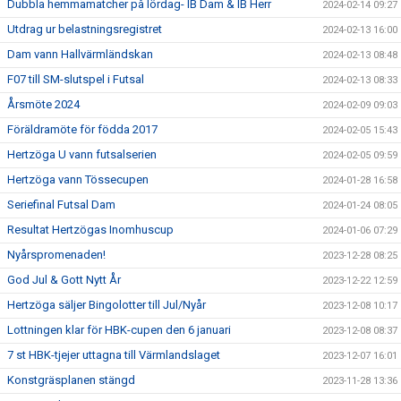
Dubbla hemmamatcher på lördag- IB Dam & IB Herr
2024-02-14 09:27
Utdrag ur belastningsregistret
2024-02-13 16:00
Dam vann Hallvärmländskan
2024-02-13 08:48
F07 till SM-slutspel i Futsal
2024-02-13 08:33
Årsmöte 2024
2024-02-09 09:03
Föräldramöte för födda 2017
2024-02-05 15:43
Hertzöga U vann futsalserien
2024-02-05 09:59
Hertzöga vann Tössecupen
2024-01-28 16:58
Seriefinal Futsal Dam
2024-01-24 08:05
Resultat Hertzögas Inomhuscup
2024-01-06 07:29
Nyårspromenaden!
2023-12-28 08:25
God Jul & Gott Nytt År
2023-12-22 12:59
Hertzöga säljer Bingolotter till Jul/Nyår
2023-12-08 10:17
Lottningen klar för HBK-cupen den 6 januari
2023-12-08 08:37
7 st HBK-tjejer uttagna till Värmlandslaget
2023-12-07 16:01
Konstgräsplanen stängd
2023-11-28 13:36