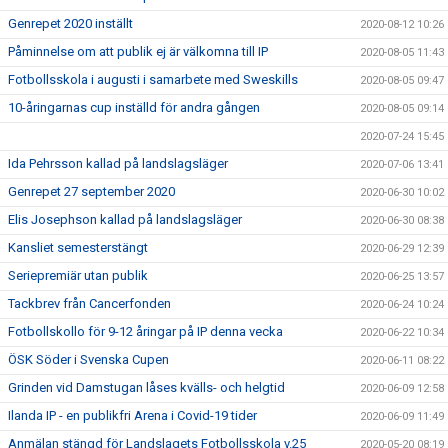
Genrepet 2020 inställt
2020-08-12 10:26
Påminnelse om att publik ej är välkomna till IP
2020-08-05 11:43
Fotbollsskola i augusti i samarbete med Sweskills
2020-08-05 09:47
10-åringarnas cup inställd för andra gången
2020-08-05 09:14
2020-07-24 15:45
Ida Pehrsson kallad på landslagsläger
2020-07-06 13:41
Genrepet 27 september 2020
2020-06-30 10:02
Elis Josephson kallad på landslagsläger
2020-06-30 08:38
Kansliet semesterstängt
2020-06-29 12:39
Seriepremiär utan publik
2020-06-25 13:57
Tackbrev från Cancerfonden
2020-06-24 10:24
Fotbollskollo för 9-12 åringar på IP denna vecka
2020-06-22 10:34
ÖSK Söder i Svenska Cupen
2020-06-11 08:22
Grinden vid Damstugan låses kvälls- och helgtid
2020-06-09 12:58
Ilanda IP - en publikfri Arena i Covid-19 tider
2020-06-09 11:49
Anmälan stängd för Landslagets Fotbollsskola v.25
2020-05-20 08:19