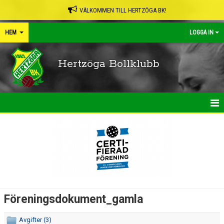
VÄLKOMMEN TILL HERTZÖGA BK!
HEM
LOGGA IN
Hertzöga Bollklubb
HEM
NYHETER
KALENDER
LEDARPÄRMEN
Föreningsdokument_gamla
SHOP
Avgifter (3)