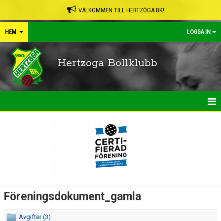
VÄLKOMMEN TILL HERTZÖGA BK!
HEM
LOGGA IN
Hertzöga Bollklubb
HEM
NYHETER
KALENDER
LEDARPÄRMEN
Föreningsdokument_gamla
SHOP
Avgifter (3)