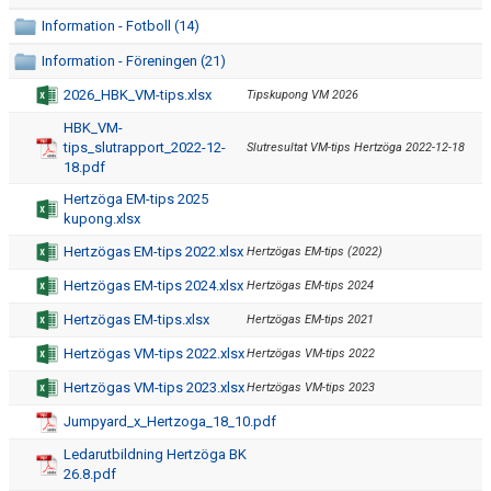
FRISPARKEN
Information - Fotboll (14)
Information - Föreningen (21)
BLI MEDLEM
2026_HBK_VM-tips.xlsx
Tipskupong VM 2026
MATCHER
HBK_VM-
tips_slutrapport_2022-12-
Slutresultat VM-tips Hertzöga 2022-12-18
KONTAKTER & LAG
18.pdf
Hertzöga EM-tips 2025
FÖRENINGSDOKUMENT_GAMLA
kupong.xlsx
SPONSORER
Hertzögas EM-tips 2022.xlsx
Hertzögas EM-tips (2022)
Hertzögas EM-tips 2024.xlsx
Hertzögas EM-tips 2024
FÖRENINGSDOKUMENT
Hertzögas EM-tips.xlsx
Hertzögas EM-tips 2021
Hertzögas VM-tips 2022.xlsx
Hertzögas VM-tips 2022
Hertzögas VM-tips 2023.xlsx
Hertzögas VM-tips 2023
Jumpyard_x_Hertzoga_18_10.pdf
Ledarutbildning Hertzöga BK
26.8.pdf