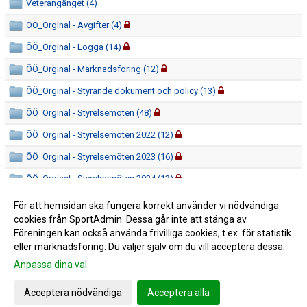
Veterangänget (4)
ÖÖ_Orginal - Avgifter (4)
ÖÖ_Orginal - Logga (14)
ÖÖ_Orginal - Marknadsföring (12)
ÖÖ_Orginal - Styrande dokument och policy (13)
ÖÖ_Orginal - Styrelsemöten (48)
ÖÖ_Orginal - Styrelsemöten 2022 (12)
ÖÖ_Orginal - Styrelsemöten 2023 (16)
ÖÖ_Orginal - Styrelsemöten 2024 (13)
ÖÖ_Orginal - Styrelsen (39)
För att hemsidan ska fungera korrekt använder vi nödvändiga
cookies från SportAdmin. Dessa går inte att stänga av.
ÖÖ_Orginal - Verksamhetsplan (6)
Föreningen kan också använda frivilliga cookies, t.ex. för statistik
eller marknadsföring. Du väljer själv om du vill acceptera dessa.
Anpassa dina val
Cookie-inställningar
Gå till Webbversion
Acceptera nödvändiga
Acceptera alla