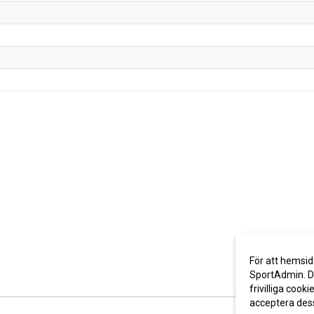
För att hemsid
SportAdmin. De
frivilliga cooki
acceptera des