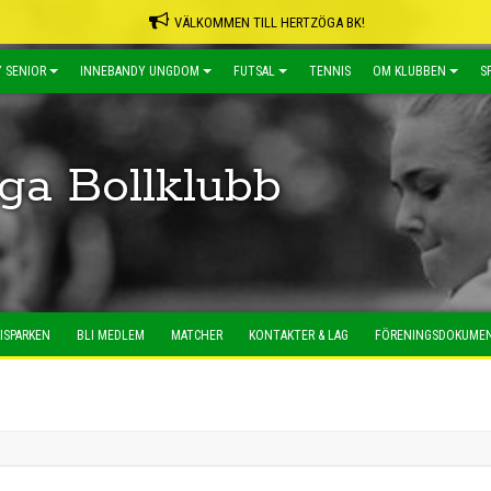
VÄLKOMMEN TILL HERTZÖGA BK!
 SENIOR
INNEBANDY UNGDOM
FUTSAL
TENNIS
OM KLUBBEN
S
ga Bollklubb
ISPARKEN
BLI MEDLEM
MATCHER
KONTAKTER & LAG
FÖRENINGSDOKUME