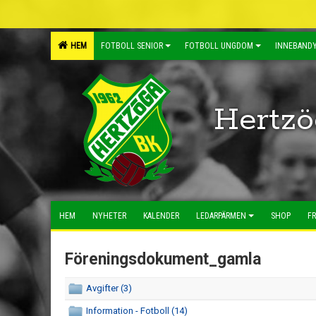
HEM
FOTBOLL SENIOR
FOTBOLL UNGDOM
INNEBANDY
Hertzö
HEM
NYHETER
KALENDER
LEDARPÄRMEN
SHOP
FR
Föreningsdokument_gamla
Avgifter (3)
Information - Fotboll (14)