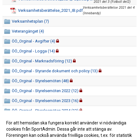
2021 del 3 (Fotboll del2)
Verksamhetsberättelse 2021 del 4
Verksamhetsberättelse_2021_IB.pdf
(Innebandy)
Verksamhetsplan (7)
Veterangänget (4)
ÖÖ_Orginal - Avgifter (4)
ÖÖ_Orginal - Logga (14)
ÖÖ_Orginal - Marknadsföring (12)
ÖÖ_Orginal - Styrande dokument och policy (13)
ÖÖ_Orginal - Styrelsemöten (48)
ÖÖ_Orginal - Styrelsemöten 2022 (12)
ÖÖ_Orginal - Styrelsemöten 2023 (16)
ÖÖ_Orginal - Styrelsemöten 2024 (13)
ÖÖ_Orginal - Styrelsen (39)
För att hemsidan ska fungera korrekt använder vi nödvändiga
cookies från SportAdmin. Dessa går inte att stänga av.
ÖÖ_Orginal - Verksamhetsplan (6)
Föreningen kan också använda frivilliga cookies, t.ex. för statistik