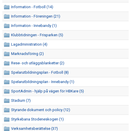
FRISPARKEN
Information - Fotboll (14)
Information - Föreningen (21)
BLI MEDLEM
Information - Innebandy (1)
MATCHER
Klubbtidningen - Frisparken (5)
KONTAKTER & LAG
Lagadministration (4)
Marknadsföring (2)
FÖRENINGSDOKUMENT_GAMLA
Rese- och utläggsblanketter (2)
SPONSORER
Spelarutbildningsplan - Fotboll (8)
FÖRENINGSDOKUMENT
Spelarutbildningsplan - Innebandy (1)
SportAdmin - hjälp på vägen för HBKare (5)
Stadium (7)
Styrande dokument och policy (12)
Styrkebana Stodeneskogen (1)
Verksamhetsberättelse (37)