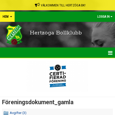
VÄLKOMMEN TILL HERTZÖGA BK!
HEM
LOGGA IN
Hertzöga Bollklubb
HEM
NYHETER
KALENDER
LEDARPÄRMEN
Föreningsdokument_gamla
SHOP
Avgifter (3)