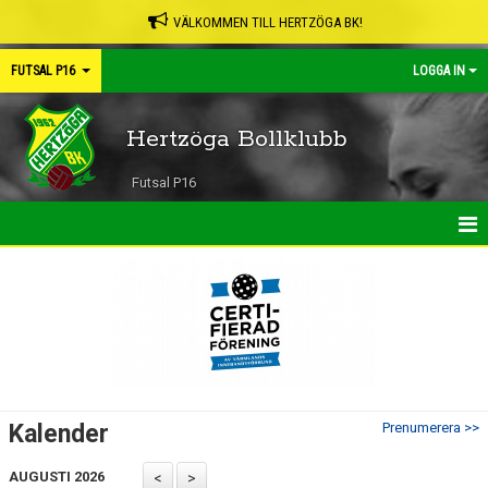
VÄLKOMMEN TILL HERTZÖGA BK!
FUTSAL P16
LOGGA IN
Hertzöga Bollklubb
Futsal P16
HEM
NYHETER
KALENDER
MATCHER
Kalender
Prenumerera >>
TRUPPEN
AUGUSTI 2026