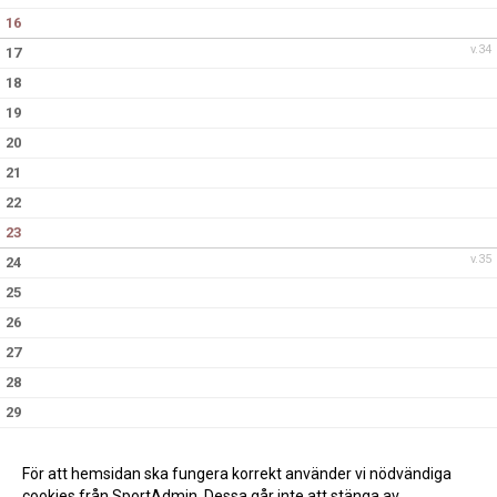
16
v.34
17
18
19
20
21
22
23
v.35
24
25
26
27
28
29
30
v.36
31
För att hemsidan ska fungera korrekt använder vi nödvändiga
cookies från SportAdmin. Dessa går inte att stänga av.