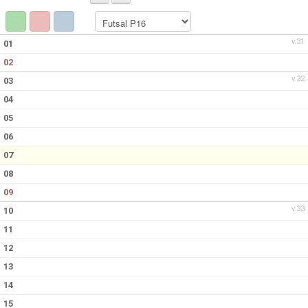
BILDGALLERI
DOKUMENT
v.31
01
02
KONTAKT
v.32
03
04
05
06
07
08
09
v.33
10
11
12
13
14
15