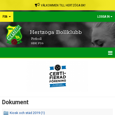
VÄLKOMMEN TILL HERTZÖGA BK!
F06
LOGGA IN
Hertzöga Bollklubb
Fotboll
HBK F06
HEM
NYHETER
KALENDER
MATCHER
Dokument
TRUPPEN
Kiosk och städ 2019 (1)