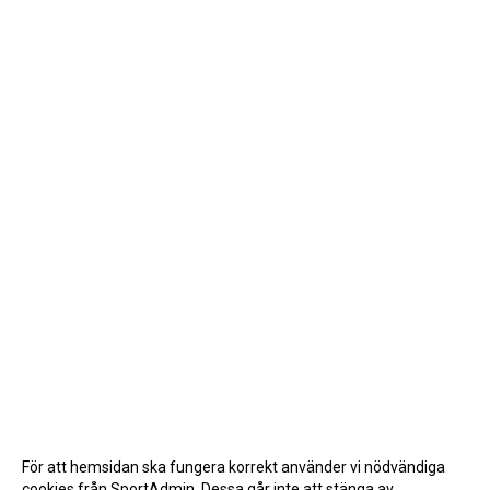
För att hemsidan ska fungera korrekt använder vi nödvändiga
cookies från SportAdmin. Dessa går inte att stänga av.