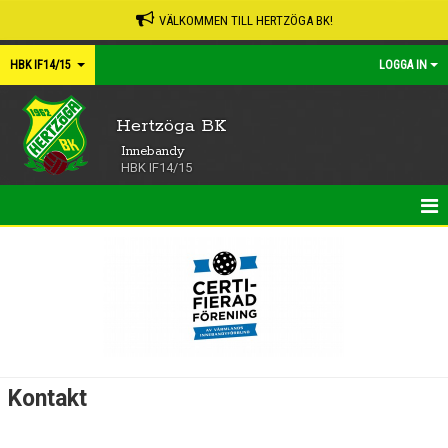
VÄLKOMMEN TILL HERTZÖGA BK!
HBK IF14/15
LOGGA IN
Hertzöga BK
Innebandy
HBK IF14/15
HEM
NYHETER
KALENDER
MATCHER
Kontakt
TRUPPEN