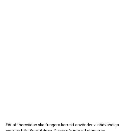
För att hemsidan ska fungera korrekt använder vi nödvändiga
cookies från SportAdmin. Dessa går inte att stänga av.