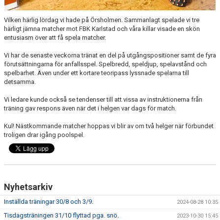
Vilken härlig lördag vi hade på Örsholmen. Sammanlagt spelade vi tre
härligt jämna matcher mot FBK Karlstad och våra killar visade en skön
entusiasm över att få spela matcher.
Vi har de senaste veckorna tränat en del på utgångspositioner samt de fyra
förutsättningarna för anfallsspel. Spelbredd, speldjup, spelavstånd och
spelbarhet. Även under ett kortare teoripass lyssnade spelarna till
detsamma.
Vi ledare kunde också se tendenser till att vissa av instruktionerna från
träning gav respons även när det i helgen var dags för match.
Kul! Nästkommande matcher hoppas vi blir av om två helger när förbundet
troligen drar igång poolspel.
Nyhetsarkiv
Inställda träningar 30/8 och 3/9.
2024-08-28 10:35
Tisdagsträningen 31/10 flyttad pga. snö.
2023-10-30 15:45