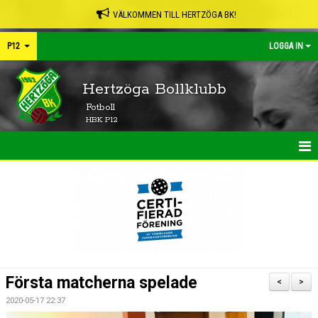
VÄLKOMMEN TILL HERTZÖGA BK!
P12
LOGGA IN
Hertzöga Bollklubb
Fotboll
HBK P12
HEM
NYHETER
TRUPPEN
KONTAKT
Första matcherna spelade
<
>
KALENDER
2020-05-17 22:37