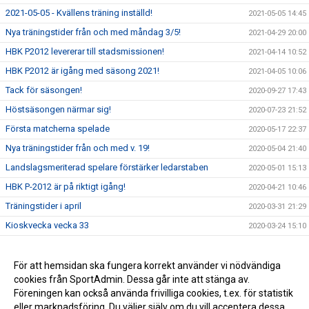
2021-05-05 - Kvällens träning inställd!
2021-05-05 14:45
Nya träningstider från och med måndag 3/5!
2021-04-29 20:00
HBK P2012 levererar till stadsmissionen!
2021-04-14 10:52
HBK P2012 är igång med säsong 2021!
2021-04-05 10:06
Tack för säsongen!
2020-09-27 17:43
Höstsäsongen närmar sig!
2020-07-23 21:52
Första matcherna spelade
2020-05-17 22:37
Nya träningstider från och med v. 19!
2020-05-04 21:40
Landslagsmeriterad spelare förstärker ledarstaben
2020-05-01 15:13
HBK P-2012 är på riktigt igång!
2020-04-21 10:46
Träningstider i april
2020-03-31 21:29
Kioskvecka vecka 33
2020-03-24 15:10
Beställning av Träningskläder Hertzöga BK via Stadium
2020-03-17 21:12
Föräldramötet 15 mars
För att hemsidan ska fungera korrekt använder vi nödvändiga
2020-03-17 20:24
cookies från SportAdmin. Dessa går inte att stänga av.
Verksamheten är igång
2020-03-17 11:12
Föreningen kan också använda frivilliga cookies, t.ex. för statistik
eller marknadsföring. Du väljer själv om du vill acceptera dessa.