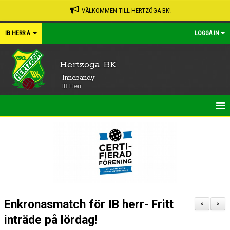
VÄLKOMMEN TILL HERTZÖGA BK!
IB HERR A
LOGGA IN
Hertzöga BK
Innebandy
IB Herr
HEM
NYHETER
KALENDER
MATCHER
Enkronasmatch för IB herr- Fritt
<
>
TRUPPEN
inträde på lördag!