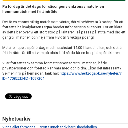
På lördag är det dags för säsongens enkronasmatch- en
hemmamatch med fritt inträde!
Det är en enormt viktig match som väntar, där vi behöver ta 3 poäng för att
fortsätta ha kvalplatsen i egna händer inför seriens slutspurt. För att klara
av detta behöver vi ett stort stöd på läktaren, så passa på att ta med dig ett
gäng till matchen och heja fram HBK till 3 viktiga poäng!
Matchen spelas på lördag med matchstart 14:00 i Ilandahallen, och det är
fritt inträde. Se till att vara på plats i tid så du får en bra plats på läktaren.
Vi är fortsatt tacksamma för matchsponsorer till matchen, både
privatpersoner och företag kan vara med och bidra. Låter det intressant?
Se mer info på hemsidan, länk här:
https://www.hertzogabk.se/nyheter/?
ID=170822&NID=1097204
Nyhetsarkiv
Vinna eller försvinna – stötta innebandy herr i Ilandahallen