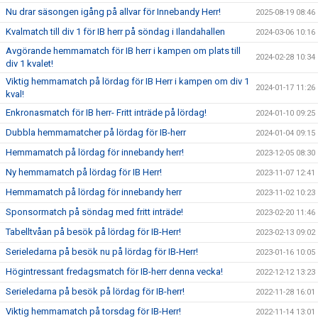
Nu drar säsongen igång på allvar för Innebandy Herr!
2025-08-19 08:46
Kvalmatch till div 1 för IB herr på söndag i Ilandahallen
2024-03-06 10:16
Avgörande hemmamatch för IB herr i kampen om plats till
2024-02-28 10:34
div 1 kvalet!
Viktig hemmamatch på lördag för IB Herr i kampen om div 1
2024-01-17 11:26
kval!
Enkronasmatch för IB herr- Fritt inträde på lördag!
2024-01-10 09:25
Dubbla hemmamatcher på lördag för IB-herr
2024-01-04 09:15
Hemmamatch på lördag för innebandy herr!
2023-12-05 08:30
Ny hemmamatch på lördag för IB Herr!
2023-11-07 12:41
Hemmamatch på lördag för innebandy herr
2023-11-02 10:23
Sponsormatch på söndag med fritt inträde!
2023-02-20 11:46
Tabelltvåan på besök på lördag för IB-Herr!
2023-02-13 09:02
Serieledarna på besök nu på lördag för IB-Herr!
2023-01-16 10:05
Högintressant fredagsmatch för IB-herr denna vecka!
2022-12-12 13:23
Serieledarna på besök på lördag för IB-herr!
2022-11-28 16:01
Viktig hemmamatch på torsdag för IB-Herr!
2022-11-14 13:01