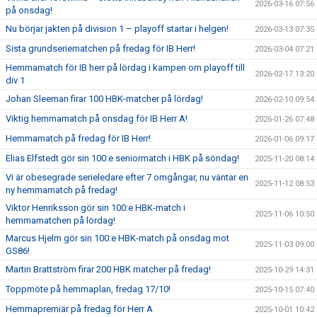
2026-03-16 07:56
på onsdag!
Nu börjar jakten på division 1 – playoff startar i helgen!
2026-03-13 07:35
Sista grundseriematchen på fredag för IB Herr!
2026-03-04 07:21
Hemmamatch för IB herr på lördag i kampen om playoff till
2026-02-17 13:20
div 1
Johan Sleeman firar 100 HBK-matcher på lördag!
2026-02-10 09:54
Viktig hemmamatch på onsdag för IB Herr A!
2026-01-26 07:48
Hemmamatch på fredag för IB Herr!
2026-01-06 09:17
Elias Elfstedt gör sin 100:e seniormatch i HBK på söndag!
2025-11-20 08:14
Vi är obesegrade serieledare efter 7 omgångar, nu väntar en
2025-11-12 08:53
ny hemmamatch på fredag!
Viktor Henriksson gör sin 100:e HBK-match i
2025-11-06 10:50
hemmamatchen på lördag!
Marcus Hjelm gör sin 100:e HBK-match på onsdag mot
2025-11-03 09:00
GS86!
Martin Brattström firar 200 HBK matcher på fredag!
2025-10-29 14:31
Toppmöte på hemmaplan, fredag 17/10!
2025-10-15 07:40
Hemmapremiär på fredag för Herr A
2025-10-01 10:42