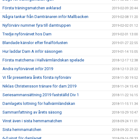
Första träningsmatchen avklarad
2019-02-09 20:44
Några tankar från Damtränaren inför Mallbacken
2019-02-08 11:20
Nyförvärv nummer fyra till damtruppen
2019-02-02 01:12
Tredje nyförvärvet hos Dam
2019-02-01 13:00
Blandade känslor efter finalförlusten
2019-01-27 22:55
Hur laddar Dam A inför säsongen
2019-01-14 15:05
Första matcherna i Hallvärmländskan spelade
2018-12-17 12:38
Andra nyförvärvet inför 2019
2018-12-13 23:22
Vi får presentera årets första nyförvärv
2018-11-30 19:52
Niklas Christensson tränare för dam 2019
2018-11-24 15:43
Seriesammansättning 2019 fastställd Div 1
2018-11-22 16:15
Damlagets lottning för hallvärmländskan
2018-11-15 11:34
Sammanfattning av årets säsong
2018-10-29 10:47
Vinst även i sista hemmamatchen
2018-09-24 11:01
Sista hemmamatchen
2018-09-20 21:45
6-0 vinst för damlaget
2018-09-16 09:33