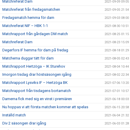
Matchreferat Dam
2021-09-09 09:05
Matchreferat från fredagsmatchen
2021-09-05 21:54
Fredagsmatch hemma för dam
2021-09-03 08:00
Matchreferat NIF – HBK 1-1
2021-08-30 10:51
Matchrapport från gårdagen DM match
2021-08-25 01:15
Matchreferat Dam
2021-08-23 15:09
Degerfors IF hemma för dam på fredag
2021-08-18 01:29
Matcherna duggar tätt för dam
2021-08-05 02:43
Matchrapport Hertzöga – IK Sturehov
2021-08-04 10:44
Imorgon tisdag drar höstsäsongen igång
2021-08-02 22:34
Matchrapport Lysviks IF – Hertzöga BK
2021-07-06 13:20
Matchrapport från tisdagens bortamatch
2021-07-01 10:57
Damerna fick med sig en vinst i premiären
2021-06-18 00:03
Nu hoppas vi att första matchen kommer att spelas
2021-06-15 20:58
Inställd match
2021-06-04 21:32
Div 2 säsongen drar igång
2021-06-03 01:28