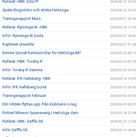
Referat: HBK- Eds FF
2020-06-15 16:55
Spela Bingolotto och stötta Hertzöga
2020-04-22 10:25
Träningsrapport Mars
2020-04-07 20:44
Referat: Rynninge IK- HBK
2020-03-29 11:59
Inför: Rynninge IK borta
2020-03-27 18:46
Kaptener utsedda
2020-03-27 07:58
Emmie Sjövall Karlsson klar för Hertzöga BK!
2020-03-25 08:13
Referat: HBK- Torsby IF
2020-03-23 07:29
Inför: Torsby IF hemma
2020-03-20 20:03
Referat: IFK Hallsberg- HBK
2020-03-16 10:09
Inför: IFK Hallsberg borta
2020-03-13 20:50
Träningsrapport Februari
2020-03-05 09:53
Elin Hildén flyttas upp från klubbens U-lag.
2020-03-03 08:22
Robert Nilsson fysansvarig i Hertzöga dam
2020-02-18 22:08
Referat: HBK- Säffle SK
2020-02-15 17:04
Inför Säffle SK
2020-02-14 18:36