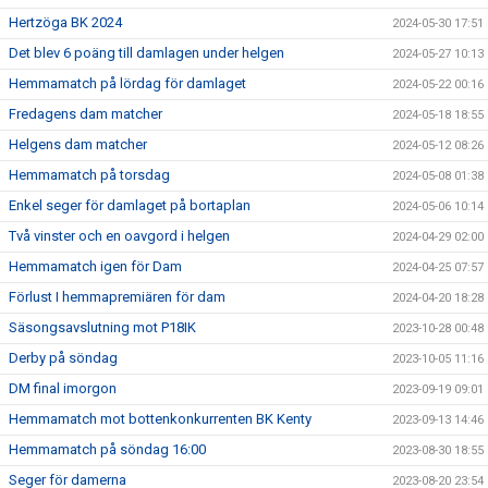
Hertzöga BK 2024
2024-05-30 17:51
Det blev 6 poäng till damlagen under helgen
2024-05-27 10:13
Hemmamatch på lördag för damlaget
2024-05-22 00:16
Fredagens dam matcher
2024-05-18 18:55
Helgens dam matcher
2024-05-12 08:26
Hemmamatch på torsdag
2024-05-08 01:38
Enkel seger för damlaget på bortaplan
2024-05-06 10:14
Två vinster och en oavgord i helgen
2024-04-29 02:00
Hemmamatch igen för Dam
2024-04-25 07:57
Förlust I hemmapremiären för dam
2024-04-20 18:28
Säsongsavslutning mot P18IK
2023-10-28 00:48
Derby på söndag
2023-10-05 11:16
DM final imorgon
2023-09-19 09:01
Hemmamatch mot bottenkonkurrenten BK Kenty
2023-09-13 14:46
Hemmamatch på söndag 16:00
2023-08-30 18:55
Seger för damerna
2023-08-20 23:54