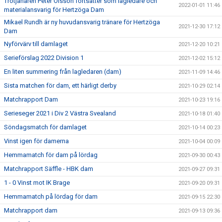
Trotjänaren Peter Olsson fortsätter som lagledare och
2022-01-01 11:46
materialansvarig för Hertzöga Dam
Mikael Rundh är ny huvudansvarig tränare för Hertzöga
2021-12-30 17:12
Dam
Nyförvärv till damlaget
2021-12-20 10:21
Serieförslag 2022 Division 1
2021-12-02 15:12
En liten summering från lagledaren (dam)
2021-11-09 14:46
Sista matchen för dam, ett härligt derby
2021-10-29 02:14
Matchrapport Dam
2021-10-23 19:16
Serieseger 2021 i Div 2 Västra Svealand
2021-10-18 01:40
Söndagsmatch för damlaget
2021-10-14 00:23
Vinst igen för damerna
2021-10-04 00:09
Hemmamatch för dam på lördag
2021-09-30 00:43
Matchrapport Säffle - HBK dam
2021-09-27 09:31
1 - 0 Vinst mot IK Brage
2021-09-20 09:31
Hemmamatch på lördag för dam
2021-09-15 22:30
Matchrapport dam
2021-09-13 09:36