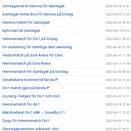
Söndagsmatch hemma för damlaget
2025-09-18 14:47
Damlaget möter Boo FF hemma på lördag
2025-09-04 12:25
Hemma match för damlaget
2025-08-22 08:49
Nyförvärv till damlaget
2025-08-19 09:16
Hemmamatch för Div1 på lördag
2025-08-07 08:25
Fin avslutning för samtliga dam seniorlag
2025-06-30 01:30
Veckomatch på Sola Arena för Dam
2025-06-16 11:38
Hemmamatch på Sola Arena
2025-06-11 10:48
Hemmamatch för damlaget på söndag
2025-05-30 08:33
Serieledarna kommer till Ilanda IP
2025-05-22 14:23
Div1 match igen på Ilanda IP
2025-05-09 13:32
6 poäng i helgen för Div1 och Div2
2025-04-28 10:11
Hemmamatch för div1
2025-04-18 22:44
Matchreferat Div1 HBK – Smedby 2-1
2025-04-17 12:22
Dags för hemmamatch Div1
2025-04-09 11:03
Säsongspremiären avklarad i div1
2025-04-07 09:31