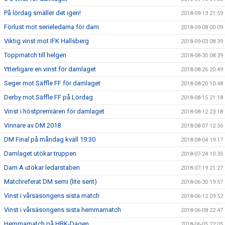
På lördag smäller det igen!
2018-09-13 21:59
Förlust mot serieledarna för dam
2018-09-08 00:09
Viktig vinst mot IFK Hallsberg
2018-09-03 08:39
Toppmatch till helgen
2018-08-30 08:39
Ytterligare en vinst för damlaget
2018-08-26 20:49
Seger mot Säffle FF för damlaget
2018-08-20 10:48
Derby mot Säffle FF på Lördag
2018-08-15 21:18
Vinst i höstpremiären för damlaget
2018-08-12 23:18
Vinnare av DM 2018
2018-08-07 12:56
DM Final på måndag kväll 19:30
2018-08-04 19:17
Damlaget utökar truppen
2018-07-24 10:35
Dam A utökar ledarstaben
2018-07-19 21:27
Matchreferat DM semi (lite sent)
2018-06-30 19:57
Vinst i vårsäsongens sista match
2018-06-12 09:52
Vinst i vårsäsongens sista hemmamatch
2018-06-08 22:47
Hemmamatch på HBK-Dagen
2018-06-05 22:05