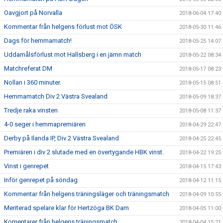
Oavgjort på Norvalla
2018-06-04 17:40
Kommentar från helgens förlust mot ÖSK
2018-05-30 11:46
Dags för hemmamatch!
2018-05-25 14:07
Uddamålsförlust mot Hallsberg i en jämn match
2018-05-22 08:34
Matchreferat DM
2018-05-17 08:23
Nollan i 360 minuter.
2018-05-15 08:51
Hemmamatch Div 2 Västra Svealand
2018-05-09 18:37
Tredje raka vinsten
2018-05-08 11:37
4-0 seger i hemmapremiären
2018-04-29 22:47
Derby på Ilanda IP, Div 2 Västra Svealand
2018-04-25 22:45
Premiären i div 2 slutade med en övertygande HBK vinst.
2018-04-22 19:25
Vinst i genrepet
2018-04-15 17:43
Inför genrepet på söndag
2018-04-12 11:15
Kommentar från helgens träningsläger och träningsmatch
2018-04-09 10:55
Meriterad spelare klar för Hertzöga BK Dam
2018-04-05 11:00
Komentarer från helgens träningsmatch
2018-04-04 15:21