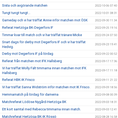
Sista och avgörande matchen
2022-10-06 07:40
Tungt tungt tungt...
2022-10-01 08:31
Gameday och vi har träffat Annie inför matchen mot ÖSK
2022-09-30 11:34
Referat Hertzöga BK-Degerfors IF
2022-09-25 19:16
Timmar kvar till match och vi har träffat tränare Micke
2022-09-24 07:50
Snart dags för derby mot Degerfors IF och vi har träffat
2022-09-23 19:41
Hedvig.
Derby mot Degerfors IF på lördag
2022-09-22 00:52
Referat från matchen mot IFK Hallsberg
2022-09-17 17:36
Vi har träffat Molly Fält timmarna innan matchen mot IFK
2022-09-17 11:18
Hallsberg
Referat HBK-IK Frisco
2022-09-11 21:22
Vi har träffat Sanna Widström inför matchen mot IK Frisco.
2022-09-09 18:56
Hemmamatch på lördag för damerna
2022-09-08 00:39
Matchreferat Lödöse Nygård-Hertzöga BK
2022-09-03 18:31
Ett kort samtal med Rebecca timmarna innan match.
2022-09-03 12:41
Matchreferat Hertzöga BK-IK Rössö
2022-08-28 16:58