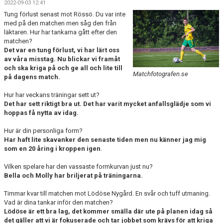
2022-09-03 12:41
BILDGALLERI
Tung förlust senast mot Rössö. Du var inte
med på den matchen men såg den från
DOKUMENT
läktaren. Hur har tankarna gått efter den
matchen?
KONTAKT
Det var en tung förlust, vi har lärt oss
av våra misstag. Nu blickar vi framåt
och ska kriga på och ge all och lite till
HISTORIA
Matchfotografen.se
på dagens match.
Hur har veckans träningar sett ut?
Det har sett riktigt bra ut. Det har varit mycket anfallsglädje som vi
hoppas få nytta av idag.
Hur är din personliga form?
Har haft lite skavanker den senaste tiden men nu känner jag mig
som en 20 åring i kroppen igen
.
Vilken spelare har den vassaste formkurvan just nu?
Bella och Molly har briljerat på träningarna.
Timmar kvar till matchen mot Lödöse Nygård. En svår och tuff utmaning.
Vad är dina tankar inför den matchen?
Lödöse är ett bra lag, det kommer smälla där ute på planen idag så
det gäller att vi är fokuserade och tar jobbet som krävs för att kriga