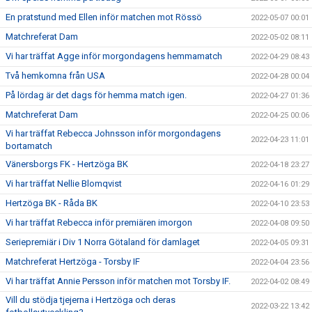
En pratstund med Ellen inför matchen mot Rössö
2022-05-07 00:01
Matchreferat Dam
2022-05-02 08:11
Vi har träffat Agge inför morgondagens hemmamatch
2022-04-29 08:43
Två hemkomna från USA
2022-04-28 00:04
På lördag är det dags för hemma match igen.
2022-04-27 01:36
Matchreferat Dam
2022-04-25 00:06
Vi har träffat Rebecca Johnsson inför morgondagens
2022-04-23 11:01
bortamatch
Vänersborgs FK - Hertzöga BK
2022-04-18 23:27
Vi har träffat Nellie Blomqvist
2022-04-16 01:29
Hertzöga BK - Råda BK
2022-04-10 23:53
Vi har träffat Rebecca inför premiären imorgon
2022-04-08 09:50
Seriepremiär i Div 1 Norra Götaland för damlaget
2022-04-05 09:31
Matchreferat Hertzöga - Torsby IF
2022-04-04 23:56
Vi har träffat Annie Persson inför matchen mot Torsby IF.
2022-04-02 08:49
Vill du stödja tjejerna i Hertzöga och deras
2022-03-22 13:42