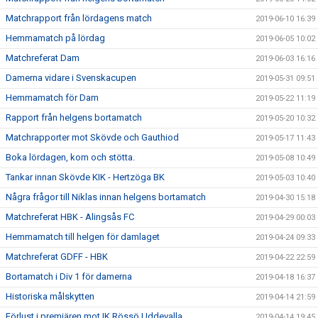
Matchrapport från lördagens match
2019-06-10 16:39
Hemmamatch på lördag
2019-06-05 10:02
Matchreferat Dam
2019-06-03 16:16
Damerna vidare i Svenskacupen
2019-05-31 09:51
Hemmamatch för Dam
2019-05-22 11:19
Rapport från helgens bortamatch
2019-05-20 10:32
Matchrapporter mot Skövde och Gauthiod
2019-05-17 11:43
Boka lördagen, kom och stötta.
2019-05-08 10:49
Tankar innan Skövde KIK - Hertzöga BK
2019-05-03 10:40
Några frågor till Niklas innan helgens bortamatch
2019-04-30 15:18
Matchreferat HBK - Alingsås FC
2019-04-29 00:03
Hemmamatch till helgen för damlaget
2019-04-24 09:33
Matchreferat GDFF - HBK
2019-04-22 22:59
Bortamatch i Div 1 för damerna
2019-04-18 16:37
Historiska målskytten
2019-04-14 21:59
Förlust i premiären mot IK Rössö Uddevalla
2019-04-14 19:45