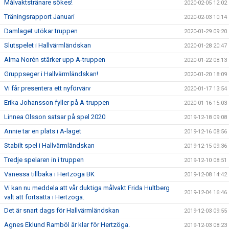
Målvaktstränare sökes!
2020-02-05 12:02
Träningsrapport Januari
2020-02-03 10:14
Damlaget utökar truppen
2020-01-29 09:20
Slutspelet i Hallvärmländskan
2020-01-28 20:47
Alma Norén stärker upp A-truppen
2020-01-22 08:13
Gruppseger i Hallvärmländskan!
2020-01-20 18:09
Vi får presentera ett nyförvärv
2020-01-17 13:54
Erika Johansson fyller på A-truppen
2020-01-16 15:03
Linnea Olsson satsar på spel 2020
2019-12-18 09:08
Annie tar en plats i A-laget
2019-12-16 08:56
Stabilt spel i Hallvärmländskan
2019-12-15 09:36
Tredje spelaren in i truppen
2019-12-10 08:51
Vanessa tillbaka i Hertzöga BK
2019-12-08 14:42
Vi kan nu meddela att vår duktiga målvakt Frida Hultberg
2019-12-04 16:46
valt att fortsätta i Hertzöga.
Det är snart dags för Hallvärmländskan
2019-12-03 09:55
Agnes Eklund Ramböl är klar för Hertzöga.
2019-12-03 08:23