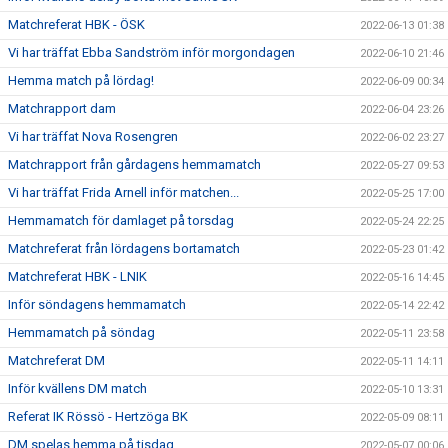
Matchreferat HBK - ÖSK
2022-06-13 01:38
Vi har träffat Ebba Sandström inför morgondagen
2022-06-10 21:46
Hemma match på lördag!
2022-06-09 00:34
Matchrapport dam
2022-06-04 23:26
Vi har träffat Nova Rosengren
2022-06-02 23:27
Matchrapport från gårdagens hemmamatch
2022-05-27 09:53
Vi har träffat Frida Arnell inför matchen...
2022-05-25 17:00
Hemmamatch för damlaget på torsdag
2022-05-24 22:25
Matchreferat från lördagens bortamatch
2022-05-23 01:42
Matchreferat HBK - LNIK
2022-05-16 14:45
Inför söndagens hemmamatch
2022-05-14 22:42
Hemmamatch på söndag
2022-05-11 23:58
Matchreferat DM
2022-05-11 14:11
Inför kvällens DM match
2022-05-10 13:31
Referat IK Rössö - Hertzöga BK
2022-05-09 08:11
DM spelas hemma på tisdag
2022-05-07 00:06