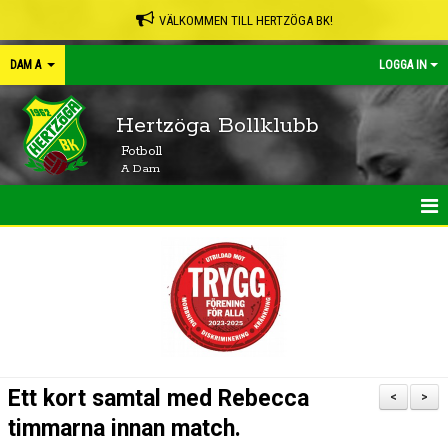
VÄLKOMMEN TILL HERTZÖGA BK!
DAM A
LOGGA IN
Hertzöga Bollklubb
Fotboll
A Dam
HEM
NYHETER
KALENDER
MATCHER
Ett kort samtal med Rebecca
<
>
TRUPPEN
timmarna innan match.