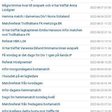
Några timmar kvar till avspark och vi har träffat Anna
2022-08-27 07:06
Lindgren
Hemma match i damernas Div1 Norra Götaland
2022-08-24 23:37
Matchreferat Trollhättans FK-Hertzöga BK
2022-08-21 17:22
Vi har träffat lagkaptenen Emilia Hansson inför matchen
2022-08-20 21:16
mot Trollhättans FK
Referat HBK-LSK
2022-08-15 13:10
Vi har träffat Vanessa Eklund timmarna innan avspark
2022-08-14 11:45
På söndag är det dags för Div 1 igen på Ilanda IP
2022-08-12 01:24
Referat Höstpremiär!
2022-08-08 15:33
Inför morgondagens bortamatch
2022-08-04 09:00
I huvudet på en lagledare
2022-07-04 03:09
Matchreferat från torsdagen
2022-06-26 01:44
Inför dagens hemmamatch
2022-06-23 00:59
Dags för hemmamatch torsdag kväll
2022-06-20 11:24
Matchreferat från fredagens bortamatch
2022-06-20 07:55
Inför kvällens derby borta mot Säffle SK
2022-06-17 10:39