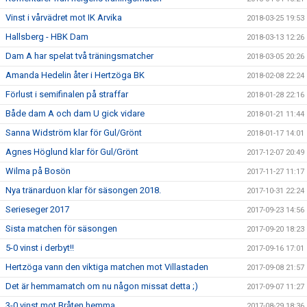
Vinst i vårvädret mot IK Arvika
2018-03-25 19:53
Hallsberg - HBK Dam
2018-03-13 12:26
Dam A har spelat två träningsmatcher
2018-03-05 20:26
Amanda Hedelin åter i Hertzöga BK
2018-02-08 22:24
Förlust i semifinalen på straffar
2018-01-28 22:16
Både dam A och dam U gick vidare
2018-01-21 11:44
Sanna Widström klar för Gul/Grönt
2018-01-17 14:01
Agnes Höglund klar för Gul/Grönt
2017-12-07 20:49
Wilma på Bosön
2017-11-27 11:17
Nya tränarduon klar för säsongen 2018.
2017-10-31 22:24
Serieseger 2017
2017-09-23 14:56
Sista matchen för säsongen
2017-09-20 18:23
5-0 vinst i derbyt!!
2017-09-16 17:01
Hertzöga vann den viktiga matchen mot Villastaden
2017-09-08 21:57
Det är hemmamatch om nu någon missat detta ;)
2017-09-07 11:27
3-0 vinst mot Bråten hemma
2017-08-29 18:36