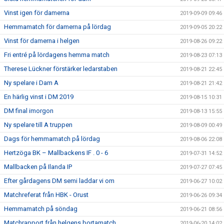
Vinst igen för damerna
2019-09-09 09:46
Hemmamatch för damerna på lördag
2019-09-05 20:22
Vinst för damerna i helgen
2019-08-26 09:22
Fri entré på lördagens hemma match
2019-08-23 07:13
Therese Lückner förstärker ledarstaben
2019-08-21 22:45
Ny spelare i Dam A
2019-08-21 21:42
En härlig vinst i DM 2019
2019-08-15 10:31
DM final imorgon
2019-08-13 15:55
Ny spelare till A truppen
2019-08-09 00:49
Dags för hemmamatch på lördag
2019-08-06 22:08
Hertzöga BK – Mallbackens IF . 0 - 6
2019-07-31 14:52
Mallbacken på Ilanda IP
2019-07-27 07:45
Efter gårdagens DM semi laddar vi om
2019-06-27 10:02
Matchreferat från HBK - Orust
2019-06-26 09:34
Hemmamatch på söndag
2019-06-21 08:56
Matchrapport från helgens bortamatch
2019-06-20 14:02