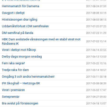
Hemmamatch för Damerna
2017-08-24 07:59
Oavgjort i derbyt
2017-08-08 10:19
Höstsäsongen drar igång
2017-08-03 08:13
Uddamålsförlust i DM semifinalen
2017-07-25 07:25
DM semifinal på Ilanda
2017-07-23 11:29
HBK Dam avslutade vårsäsongen med en stabil vinst mot
2017-07-03 15:14
Rävåsens IK
Vinst i derbyt mot Råtorp
2017-06-14 22:55
Derby dags imorgon onsdag
2017-06-13 13:53
Fem raka segrar!
2017-05-25 15:16
Tredje raka för dam
2017-05-14 18:57
Omgång 3 och andra hemmamatchen!
2017-05-11 00:18
IFK Skoghall – Hertzöga BK
2017-05-08 08:39
Vinst i premiären
2017-05-03 17:47
Seriepremiär
2017-04-27 09:00
Bra avslut på försäsongen
2017-04-18 13:07