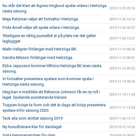
Nu står det klart att Agnes Höglund spelar vidare i Hertzöga
2019-11-29 09:16
nästa säsong.
Maja Retzman väljer att fortsätta i Hertzöga.
2019-11-26 14:10
Frida Arnell väljer att spela vidare i Hertzöga.
2019-11-25 00:27
Ytterligare en viktig pusselbit är på plats när det gäller
2019-11-20 15:27
lagbygget
Malin Hallgren förlänger med Hertzöga BK.
2019-11-19 08:29
Sandra Nilsson förlänger med Hertzöga.
2019-11-15 08:31
Ebba Jeppsson kommer tillhöra Hertzöga BK även nästa
2019-11-14 09:52
säsong.
Vi fortsätter presentera spelare som kommer spela i
2019-11-13 08:32
Hertzöga nästa säsong.
Idag kan vi meddela att Rebecca Johnson får en ny roll i
2019-11-12 11:44
laget. Spelande assisterande tränare
Truppen börjar ta form och det är dags att börja presentera
2019-11-11 14:23
spelare inför säsong 2020.
Tack alla som stöttat säsong 2019
2019-11-06 12:19
Ny huvudtränare klar för damlaget
2019-10-12 10:26
Sista hemmamatchen för dam
2019-09-20 08:47