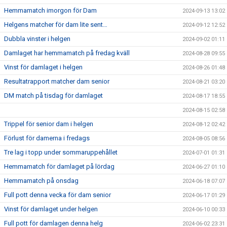
Hemmamatch imorgon för Dam
2024-09-13 13:02
Helgens matcher för dam lite sent…
2024-09-12 12:52
Dubbla vinster i helgen
2024-09-02 01:11
Damlaget har hemmamatch på fredag kväll
2024-08-28 09:55
Vinst för damlaget i helgen
2024-08-26 01:48
Resultatrapport matcher dam senior
2024-08-21 03:20
DM match på tisdag för damlaget
2024-08-17 18:55
2024-08-15 02:58
Trippel för senior dam i helgen
2024-08-12 02:42
Förlust för damerna i fredags
2024-08-05 08:56
Tre lag i topp under sommaruppehållet
2024-07-01 01:31
Hemmamatch för damlaget på lördag
2024-06-27 01:10
Hemmamatch på onsdag
2024-06-18 07:07
Full pott denna vecka för dam senior
2024-06-17 01:29
Vinst för damlaget under helgen
2024-06-10 00:33
Full pott för damlagen denna helg
2024-06-02 23:31