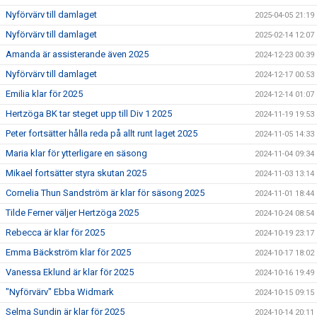
Nyförvärv till damlaget
2025-04-05 21:19
Nyförvärv till damlaget
2025-02-14 12:07
Amanda är assisterande även 2025
2024-12-23 00:39
Nyförvärv till damlaget
2024-12-17 00:53
Emilia klar för 2025
2024-12-14 01:07
Hertzöga BK tar steget upp till Div 1 2025
2024-11-19 19:53
Peter fortsätter hålla reda på allt runt laget 2025
2024-11-05 14:33
Maria klar för ytterligare en säsong
2024-11-04 09:34
Mikael fortsätter styra skutan 2025
2024-11-03 13:14
Cornelia Thun Sandström är klar för säsong 2025
2024-11-01 18:44
Tilde Ferner väljer Hertzöga 2025
2024-10-24 08:54
Rebecca är klar för 2025
2024-10-19 23:17
Emma Bäckström klar för 2025
2024-10-17 18:02
Vanessa Eklund är klar för 2025
2024-10-16 19:49
"Nyförvärv" Ebba Widmark
2024-10-15 09:15
Selma Sundin är klar för 2025
2024-10-14 20:11