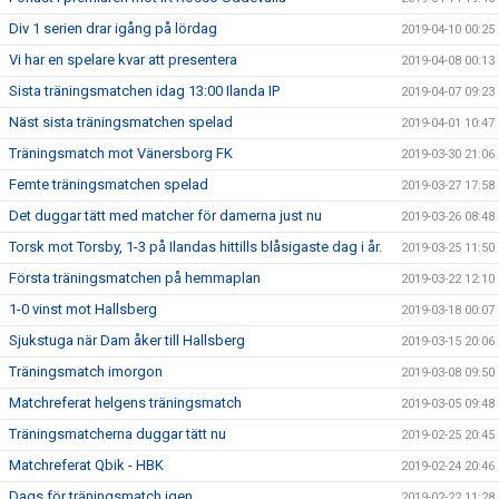
Div 1 serien drar igång på lördag
2019-04-10 00:25
Vi har en spelare kvar att presentera
2019-04-08 00:13
Sista träningsmatchen idag 13:00 Ilanda IP
2019-04-07 09:23
Näst sista träningsmatchen spelad
2019-04-01 10:47
Träningsmatch mot Vänersborg FK
2019-03-30 21:06
Femte träningsmatchen spelad
2019-03-27 17:58
Det duggar tätt med matcher för damerna just nu
2019-03-26 08:48
Torsk mot Torsby, 1-3 på Ilandas hittills blåsigaste dag i år.
2019-03-25 11:50
Första träningsmatchen på hemmaplan
2019-03-22 12:10
1-0 vinst mot Hallsberg
2019-03-18 00:07
Sjukstuga när Dam åker till Hallsberg
2019-03-15 20:06
Träningsmatch imorgon
2019-03-08 09:50
Matchreferat helgens träningsmatch
2019-03-05 09:48
Träningsmatcherna duggar tätt nu
2019-02-25 20:45
Matchreferat Qbik - HBK
2019-02-24 20:46
Dags för träningsmatch igen
2019-02-22 11:28