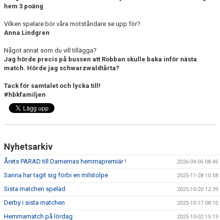
hem 3 poäng
Vilken spelare bör våra motståndare se upp för?
Anna Lindgren
Något annat som du vill tillägga?
Jag hörde precis på bussen att Robban skulle baka inför nästa
match. Hörde jag schwarzwaldtårta?
Tack för samtalet och lycka till!
#hbkfamiljen
Nyhetsarkiv
Årets PARAD till Damernas hemmapremiär !
2026-04-06 08:46
Sanna har tagit sig förbi en milstolpe
2025-11-28 10:58
Sista matchen spelad
2025-10-20 12:39
Derby i sista matchen
2025-10-17 08:10
Hemmamatch på lördag
2025-10-02 15:19