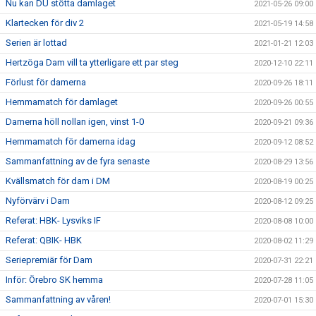
Nu kan DU stötta damlaget
2021-05-26 09:00
Klartecken för div 2
2021-05-19 14:58
Serien är lottad
2021-01-21 12:03
Hertzöga Dam vill ta ytterligare ett par steg
2020-12-10 22:11
Förlust för damerna
2020-09-26 18:11
Hemmamatch för damlaget
2020-09-26 00:55
Damerna höll nollan igen, vinst 1-0
2020-09-21 09:36
Hemmamatch för damerna idag
2020-09-12 08:52
Sammanfattning av de fyra senaste
2020-08-29 13:56
Kvällsmatch för dam i DM
2020-08-19 00:25
Nyförvärv i Dam
2020-08-12 09:25
Referat: HBK- Lysviks IF
2020-08-08 10:00
Referat: QBIK- HBK
2020-08-02 11:29
Seriepremiär för Dam
2020-07-31 22:21
Inför: Örebro SK hemma
2020-07-28 11:05
Sammanfattning av våren!
2020-07-01 15:30