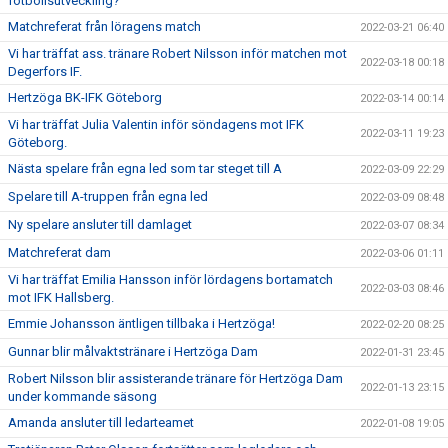
fotbollsutveckling?
Matchreferat från löragens match
2022-03-21 06:40
Vi har träffat ass. tränare Robert Nilsson inför matchen mot
2022-03-18 00:18
Degerfors IF.
Hertzöga BK-IFK Göteborg
2022-03-14 00:14
Vi har träffat Julia Valentin inför söndagens mot IFK
2022-03-11 19:23
Göteborg.
Nästa spelare från egna led som tar steget till A
2022-03-09 22:29
Spelare till A-truppen från egna led
2022-03-09 08:48
Ny spelare ansluter till damlaget
2022-03-07 08:34
Matchreferat dam
2022-03-06 01:11
Vi har träffat Emilia Hansson inför lördagens bortamatch
2022-03-03 08:46
mot IFK Hallsberg.
Emmie Johansson äntligen tillbaka i Hertzöga!
2022-02-20 08:25
Gunnar blir målvaktstränare i Hertzöga Dam
2022-01-31 23:45
Robert Nilsson blir assisterande tränare för Hertzöga Dam
2022-01-13 23:15
under kommande säsong
Amanda ansluter till ledarteamet
2022-01-08 19:05