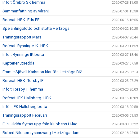
Inför: Örebro SK hemma
2020-07-28 11:05
Sammanfattning av våren!
2020-07-01 15:30
Referat: HBK- Eds FF
2020-06-15 16:55
Spela Bingolotto och stötta Hertzöga
2020-04-22 10:25
Träningsrapport Mars
2020-04-07 20:44
Referat: Rynninge IK- HBK
2020-03-29 11:59
Inför: Rynninge IK borta
2020-03-27 18:46
Kaptener utsedda
2020-03-27 07:58
Emmie Sjövall Karlsson klar för Hertzöga BK!
2020-03-25 08:13
Referat: HBK- Torsby IF
2020-03-23 07:29
Inför: Torsby IF hemma
2020-03-20 20:03
Referat: IFK Hallsberg- HBK
2020-03-16 10:09
Inför: IFK Hallsberg borta
2020-03-13 20:50
Träningsrapport Februari
2020-03-05 09:53
Elin Hildén flyttas upp från klubbens U-lag.
2020-03-03 08:22
Robert Nilsson fysansvarig i Hertzöga dam
2020-02-18 22:08