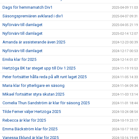
Dags för hemmamatch Div1
2025-04-09 11:03
Säsongspremiären avklarad i div1
2025-04-07 09:31
Nyförvärv till damlaget
2025-04-05 21:19
Nyförvärv till damlaget
2025-02-14 12:07
Amanda är assisterande även 2025
2024-12-23 00:39
Nyförvärv till damlaget
2024-12-17 00:53
Emilia klar för 2025
2024-12-14 01:07
Hertzöga BK tar steget upp till Div 1 2025
2024-11-19 19:53
Peter fortsätter hålla reda på allt runt laget 2025
2024-11-05 14:33
Maria klar för ytterligare en säsong
2024-11-04 09:34
Mikael fortsätter styra skutan 2025
2024-11-03 13:14
Cornelia Thun Sandström är klar för säsong 2025
2024-11-01 18:44
Tilde Ferner väljer Hertzöga 2025
2024-10-24 08:54
Rebecca är klar för 2025
2024-10-19 23:17
Emma Bäckström klar för 2025
2024-10-17 18:02
Vanessa Eklund är klar för 2025
2024-10-16 19:49