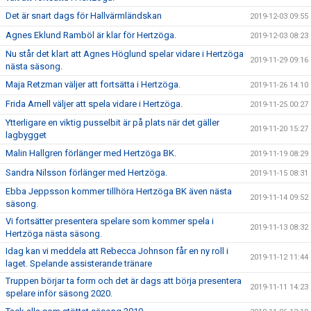
Det är snart dags för Hallvärmländskan
2019-12-03 09:55
Agnes Eklund Ramböl är klar för Hertzöga.
2019-12-03 08:23
Nu står det klart att Agnes Höglund spelar vidare i Hertzöga
2019-11-29 09:16
nästa säsong.
Maja Retzman väljer att fortsätta i Hertzöga.
2019-11-26 14:10
Frida Arnell väljer att spela vidare i Hertzöga.
2019-11-25 00:27
Ytterligare en viktig pusselbit är på plats när det gäller
2019-11-20 15:27
lagbygget
Malin Hallgren förlänger med Hertzöga BK.
2019-11-19 08:29
Sandra Nilsson förlänger med Hertzöga.
2019-11-15 08:31
Ebba Jeppsson kommer tillhöra Hertzöga BK även nästa
2019-11-14 09:52
säsong.
Vi fortsätter presentera spelare som kommer spela i
2019-11-13 08:32
Hertzöga nästa säsong.
Idag kan vi meddela att Rebecca Johnson får en ny roll i
2019-11-12 11:44
laget. Spelande assisterande tränare
Truppen börjar ta form och det är dags att börja presentera
2019-11-11 14:23
spelare inför säsong 2020.