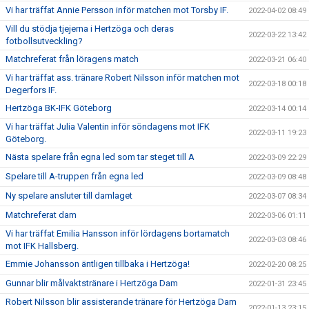
Vi har träffat Annie Persson inför matchen mot Torsby IF.
2022-04-02 08:49
Vill du stödja tjejerna i Hertzöga och deras
2022-03-22 13:42
fotbollsutveckling?
Matchreferat från löragens match
2022-03-21 06:40
Vi har träffat ass. tränare Robert Nilsson inför matchen mot
2022-03-18 00:18
Degerfors IF.
Hertzöga BK-IFK Göteborg
2022-03-14 00:14
Vi har träffat Julia Valentin inför söndagens mot IFK
2022-03-11 19:23
Göteborg.
Nästa spelare från egna led som tar steget till A
2022-03-09 22:29
Spelare till A-truppen från egna led
2022-03-09 08:48
Ny spelare ansluter till damlaget
2022-03-07 08:34
Matchreferat dam
2022-03-06 01:11
Vi har träffat Emilia Hansson inför lördagens bortamatch
2022-03-03 08:46
mot IFK Hallsberg.
Emmie Johansson äntligen tillbaka i Hertzöga!
2022-02-20 08:25
Gunnar blir målvaktstränare i Hertzöga Dam
2022-01-31 23:45
Robert Nilsson blir assisterande tränare för Hertzöga Dam
2022-01-13 23:15