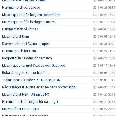
Matchreferat från HBK - Orust
2019-06-26 09:34
Hemmamatch på söndag
2019-06-21 08:56
Matchrapport från helgens bortamatch
2019-06-20 14:02
Matchrapport från lördagens match
2019-06-10 16:39
Hemmamatch på lördag
2019-06-05 10:02
Matchreferat Dam
2019-06-03 16:16
Damerna vidare i Svenskacupen
2019-05-31 09:51
Hemmamatch för Dam
2019-05-22 11:19
Rapport från helgens bortamatch
2019-05-20 10:32
Matchrapporter mot Skövde och Gauthiod
2019-05-17 11:43
Boka lördagen, kom och stötta.
2019-05-08 10:49
Tankar innan Skövde KIK - Hertzöga BK
2019-05-03 10:40
Några frågor till Niklas innan helgens bortamatch
2019-04-30 15:18
Matchreferat HBK - Alingsås FC
2019-04-29 00:03
Hemmamatch till helgen för damlaget
2019-04-24 09:33
Matchreferat GDFF - HBK
2019-04-22 22:59