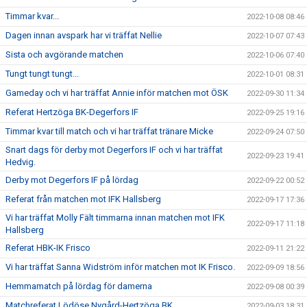
Timmar kvar...
2022-10-08 08:46
Dagen innan avspark har vi träffat Nellie
2022-10-07 07:43
Sista och avgörande matchen
2022-10-06 07:40
Tungt tungt tungt...
2022-10-01 08:31
Gameday och vi har träffat Annie inför matchen mot ÖSK
2022-09-30 11:34
Referat Hertzöga BK-Degerfors IF
2022-09-25 19:16
Timmar kvar till match och vi har träffat tränare Micke
2022-09-24 07:50
Snart dags för derby mot Degerfors IF och vi har träffat
2022-09-23 19:41
Hedvig.
Derby mot Degerfors IF på lördag
2022-09-22 00:52
Referat från matchen mot IFK Hallsberg
2022-09-17 17:36
Vi har träffat Molly Fält timmarna innan matchen mot IFK
2022-09-17 11:18
Hallsberg
Referat HBK-IK Frisco
2022-09-11 21:22
Vi har träffat Sanna Widström inför matchen mot IK Frisco.
2022-09-09 18:56
Hemmamatch på lördag för damerna
2022-09-08 00:39
Matchreferat Lödöse Nygård-Hertzöga BK
2022-09-03 18:31