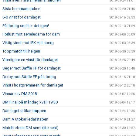
Vinst även i sista hemmamatchen
2018-09-24 11:01
Sista hemmamatchen
2018-09-20 21:45
6-0 vinst för damlaget
2018-09-16 09:33
På lördag smäller det igen!
2018-09-13 21:59
Förlust mot serieledarna för dam
2018-09-08 00:09
Viktig vinst mot IFK Hallsberg
2018-09-03 08:39
Toppmatch till helgen
2018-08-30 08:39
Ytterligare en vinst för damlaget
2018-08-26 20:49
Seger mot Säffle FF för damlaget
2018-08-20 10:48
Derby mot Säffle FF på Lördag
2018-08-15 21:18
Vinst i höstpremiären för damlaget
2018-08-12 23:18
Vinnare av DM 2018
2018-08-07 12:56
DM Final på måndag kväll 19:30
2018-08-04 19:17
Damlaget utökar truppen
2018-07-24 10:35
Dam A utökar ledarstaben
2018-07-19 21:27
Matchreferat DM semi (lite sent)
2018-06-30 19:57