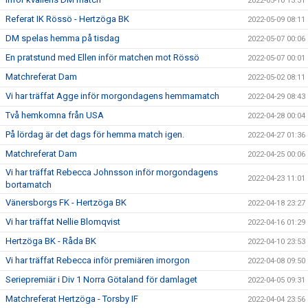
2022-05-10 13:31
Referat IK Rössö - Hertzöga BK
2022-05-09 08:11
DM spelas hemma på tisdag
2022-05-07 00:06
En pratstund med Ellen inför matchen mot Rössö
2022-05-07 00:01
Matchreferat Dam
2022-05-02 08:11
Vi har träffat Agge inför morgondagens hemmamatch
2022-04-29 08:43
Två hemkomna från USA
2022-04-28 00:04
På lördag är det dags för hemma match igen.
2022-04-27 01:36
Matchreferat Dam
2022-04-25 00:06
Vi har träffat Rebecca Johnsson inför morgondagens
2022-04-23 11:01
bortamatch
Vänersborgs FK - Hertzöga BK
2022-04-18 23:27
Vi har träffat Nellie Blomqvist
2022-04-16 01:29
Hertzöga BK - Råda BK
2022-04-10 23:53
Vi har träffat Rebecca inför premiären imorgon
2022-04-08 09:50
Seriepremiär i Div 1 Norra Götaland för damlaget
2022-04-05 09:31
Matchreferat Hertzöga - Torsby IF
2022-04-04 23:56