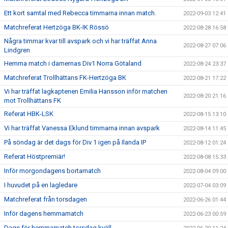
Ett kort samtal med Rebecca timmarna innan match.
2022-09-03 12:41
Matchreferat Hertzöga BK-IK Rössö
2022-08-28 16:58
Några timmar kvar till avspark och vi har träffat Anna
2022-08-27 07:06
Lindgren
Hemma match i damernas Div1 Norra Götaland
2022-08-24 23:37
Matchreferat Trollhättans FK-Hertzöga BK
2022-08-21 17:22
Vi har träffat lagkaptenen Emilia Hansson inför matchen
2022-08-20 21:16
mot Trollhättans FK
Referat HBK-LSK
2022-08-15 13:10
Vi har träffat Vanessa Eklund timmarna innan avspark
2022-08-14 11:45
På söndag är det dags för Div 1 igen på Ilanda IP
2022-08-12 01:24
Referat Höstpremiär!
2022-08-08 15:33
Inför morgondagens bortamatch
2022-08-04 09:00
I huvudet på en lagledare
2022-07-04 03:09
Matchreferat från torsdagen
2022-06-26 01:44
Inför dagens hemmamatch
2022-06-23 00:59
Dags för hemmamatch torsdag kväll