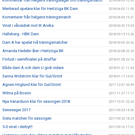
Kommentar från helgens träningsläger och träningsmatch
2018-04-09 10:55
Meriterad spelare klar för Hertzöga BK Dam
2018-04-05 11:00
Komentarer från helgens träningsmatch
2018-04-04 15:21
Vinst i vårvädret mot IK Arvika
2018-03-25 19:53
Hallsberg - HBK Dam
2018-03-13 12:26
Dam A har spelat två träningsmatcher
2018-03-05 20:26
Amanda Hedelin åter i Hertzöga BK
2018-02-08 22:24
Förlust i semifinalen på straffar
2018-01-28 22:16
Både dam A och dam U gick vidare
2018-01-21 11:44
Sanna Widström klar för Gul/Grönt
2018-01-17 14:01
Agnes Höglund klar för Gul/Grönt
2017-12-07 20:49
Wilma på Bosön
2017-11-27 11:17
Nya tränarduon klar för säsongen 2018.
2017-10-31 22:24
Serieseger 2017
2017-09-23 14:56
Sista matchen för säsongen
2017-09-20 18:23
5-0 vinst i derbyt!!
2017-09-16 17:01