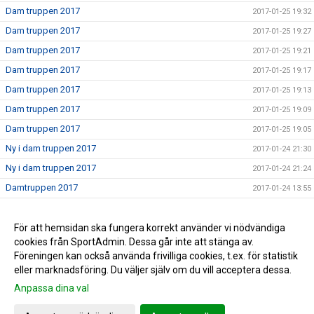
Dam truppen 2017
2017-01-25 19:32
Dam truppen 2017
2017-01-25 19:27
Dam truppen 2017
2017-01-25 19:21
Dam truppen 2017
2017-01-25 19:17
Dam truppen 2017
2017-01-25 19:13
Dam truppen 2017
2017-01-25 19:09
Dam truppen 2017
2017-01-25 19:05
Ny i dam truppen 2017
2017-01-24 21:30
Ny i dam truppen 2017
2017-01-24 21:24
Damtruppen 2017
2017-01-24 13:55
Dam truppen 2017
2017-01-24 00:23
Nu börjar vi sätta truppen 2017
För att hemsidan ska fungera korrekt använder vi nödvändiga
2017-01-24 00:17
cookies från SportAdmin. Dessa går inte att stänga av.
Nu laddar vi för 2017
2017-01-24 00:14
Föreningen kan också använda frivilliga cookies, t.ex. för statistik
eller marknadsföring. Du väljer själv om du vill acceptera dessa.
Anpassa dina val
Cookie-inställningar
Gå till Webbversion