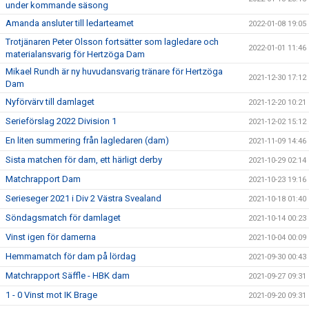
under kommande säsong
Amanda ansluter till ledarteamet
2022-01-08 19:05
Trotjänaren Peter Olsson fortsätter som lagledare och
2022-01-01 11:46
materialansvarig för Hertzöga Dam
Mikael Rundh är ny huvudansvarig tränare för Hertzöga
2021-12-30 17:12
Dam
Nyförvärv till damlaget
2021-12-20 10:21
Serieförslag 2022 Division 1
2021-12-02 15:12
En liten summering från lagledaren (dam)
2021-11-09 14:46
Sista matchen för dam, ett härligt derby
2021-10-29 02:14
Matchrapport Dam
2021-10-23 19:16
Serieseger 2021 i Div 2 Västra Svealand
2021-10-18 01:40
Söndagsmatch för damlaget
2021-10-14 00:23
Vinst igen för damerna
2021-10-04 00:09
Hemmamatch för dam på lördag
2021-09-30 00:43
Matchrapport Säffle - HBK dam
2021-09-27 09:31
1 - 0 Vinst mot IK Brage
2021-09-20 09:31