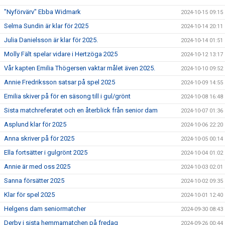
"Nyförvärv" Ebba Widmark
2024-10-15 09:15
Selma Sundin är klar för 2025
2024-10-14 20:11
Julia Danielsson är klar för 2025.
2024-10-14 01:51
Molly Fält spelar vidare i Hertzöga 2025
2024-10-12 13:17
Vår kapten Emilia Thögersen vaktar målet även 2025.
2024-10-10 09:52
Annie Fredriksson satsar på spel 2025
2024-10-09 14:55
Emilia skiver på för en säsong till i gul/grönt
2024-10-08 16:48
Sista matchreferatet och en återblick från senior dam
2024-10-07 01:36
Asplund klar för 2025
2024-10-06 22:20
Anna skriver på för 2025
2024-10-05 00:14
Ella fortsätter i gulgrönt 2025
2024-10-04 01:02
Annie är med oss 2025
2024-10-03 02:01
Sanna försätter 2025
2024-10-02 09:35
Klar för spel 2025
2024-10-01 12:40
Helgens dam seniormatcher
2024-09-30 08:43
Derby i sista hemmamatchen på fredag
2024-09-26 00:44