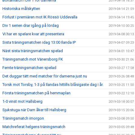
Bortamatch i Div 1 för damerna
2019-04-18 16:37
Historiska målskytten
2019-04-14 21:59
Förlust i premiären mot IK Rössö Uddevalla
2019-04-14 19:45
Div 1 serien drar igång på lördag
2019-04-10 00:25
Vi har en spelare kvar att presentera
2019-04-08 00:13
Sista träningsmatchen idag 13:00 Ilanda IP
2019-04-07 09:23
Näst sista träningsmatchen spelad
2019-04-01 10:47
Träningsmatch mot Vänersborg FK
2019-03-30 21:06
Femte träningsmatchen spelad
2019-03-27 17:58
Det duggar tätt med matcher för damerna just nu
2019-03-26 08:48
Torsk mot Torsby, 1-3 på Ilandas hittills blåsigaste dag i år.
2019-03-25 11:50
Första träningsmatchen på hemmaplan
2019-03-22 12:10
1-0 vinst mot Hallsberg
2019-03-18 00:07
Sjukstuga när Dam åker till Hallsberg
2019-03-15 20:06
Träningsmatch imorgon
2019-03-08 09:50
Matchreferat helgens träningsmatch
2019-03-05 09:48