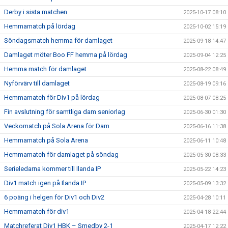
Derby i sista matchen
2025-10-17 08:10
Hemmamatch på lördag
2025-10-02 15:19
Söndagsmatch hemma för damlaget
2025-09-18 14:47
Damlaget möter Boo FF hemma på lördag
2025-09-04 12:25
Hemma match för damlaget
2025-08-22 08:49
Nyförvärv till damlaget
2025-08-19 09:16
Hemmamatch för Div1 på lördag
2025-08-07 08:25
Fin avslutning för samtliga dam seniorlag
2025-06-30 01:30
Veckomatch på Sola Arena för Dam
2025-06-16 11:38
Hemmamatch på Sola Arena
2025-06-11 10:48
Hemmamatch för damlaget på söndag
2025-05-30 08:33
Serieledarna kommer till Ilanda IP
2025-05-22 14:23
Div1 match igen på Ilanda IP
2025-05-09 13:32
6 poäng i helgen för Div1 och Div2
2025-04-28 10:11
Hemmamatch för div1
2025-04-18 22:44
Matchreferat Div1 HBK – Smedby 2-1
2025-04-17 12:22