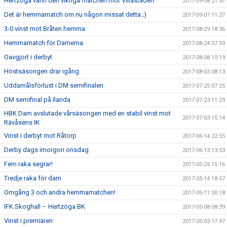
Hertzöga vann den viktiga matchen mot Villastaden
2017-09-08 21:57
Det är hemmamatch om nu någon missat detta ;)
2017-09-07 11:27
3-0 vinst mot Bråten hemma
2017-08-29 18:36
Hemmamatch för Damerna
2017-08-24 07:59
Oavgjort i derbyt
2017-08-08 10:19
Höstsäsongen drar igång
2017-08-03 08:13
Uddamålsförlust i DM semifinalen
2017-07-25 07:25
DM semifinal på Ilanda
2017-07-23 11:29
HBK Dam avslutade vårsäsongen med en stabil vinst mot
2017-07-03 15:14
Rävåsens IK
Vinst i derbyt mot Råtorp
2017-06-14 22:55
Derby dags imorgon onsdag
2017-06-13 13:53
Fem raka segrar!
2017-05-25 15:16
Tredje raka för dam
2017-05-14 18:57
Omgång 3 och andra hemmamatchen!
2017-05-11 00:18
IFK Skoghall – Hertzöga BK
2017-05-08 08:39
Vinst i premiären
2017-05-03 17:47