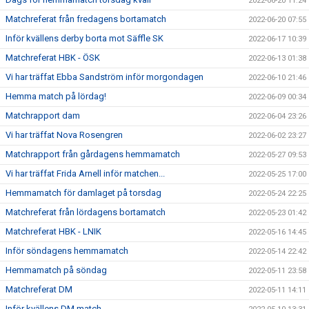
2022-06-20 11:24
Matchreferat från fredagens bortamatch
2022-06-20 07:55
Inför kvällens derby borta mot Säffle SK
2022-06-17 10:39
Matchreferat HBK - ÖSK
2022-06-13 01:38
Vi har träffat Ebba Sandström inför morgondagen
2022-06-10 21:46
Hemma match på lördag!
2022-06-09 00:34
Matchrapport dam
2022-06-04 23:26
Vi har träffat Nova Rosengren
2022-06-02 23:27
Matchrapport från gårdagens hemmamatch
2022-05-27 09:53
Vi har träffat Frida Arnell inför matchen...
2022-05-25 17:00
Hemmamatch för damlaget på torsdag
2022-05-24 22:25
Matchreferat från lördagens bortamatch
2022-05-23 01:42
Matchreferat HBK - LNIK
2022-05-16 14:45
Inför söndagens hemmamatch
2022-05-14 22:42
Hemmamatch på söndag
2022-05-11 23:58
Matchreferat DM
2022-05-11 14:11
Inför kvällens DM match