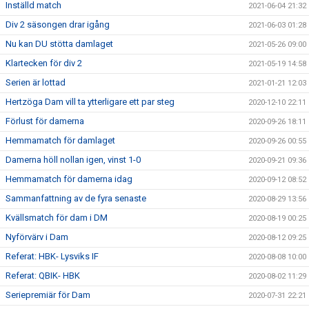
Inställd match
2021-06-04 21:32
Div 2 säsongen drar igång
2021-06-03 01:28
Nu kan DU stötta damlaget
2021-05-26 09:00
Klartecken för div 2
2021-05-19 14:58
Serien är lottad
2021-01-21 12:03
Hertzöga Dam vill ta ytterligare ett par steg
2020-12-10 22:11
Förlust för damerna
2020-09-26 18:11
Hemmamatch för damlaget
2020-09-26 00:55
Damerna höll nollan igen, vinst 1-0
2020-09-21 09:36
Hemmamatch för damerna idag
2020-09-12 08:52
Sammanfattning av de fyra senaste
2020-08-29 13:56
Kvällsmatch för dam i DM
2020-08-19 00:25
Nyförvärv i Dam
2020-08-12 09:25
Referat: HBK- Lysviks IF
2020-08-08 10:00
Referat: QBIK- HBK
2020-08-02 11:29
Seriepremiär för Dam
2020-07-31 22:21