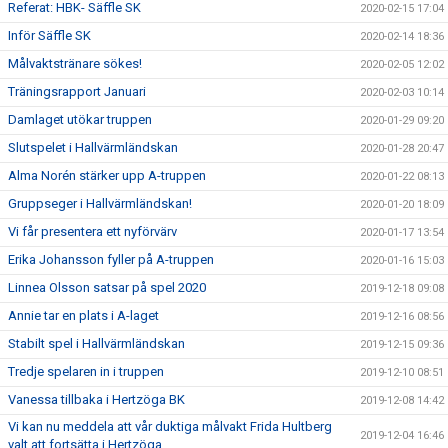
Referat: HBK- Säffle SK
2020-02-15 17:04
Inför Säffle SK
2020-02-14 18:36
Målvaktstränare sökes!
2020-02-05 12:02
Träningsrapport Januari
2020-02-03 10:14
Damlaget utökar truppen
2020-01-29 09:20
Slutspelet i Hallvärmländskan
2020-01-28 20:47
Alma Norén stärker upp A-truppen
2020-01-22 08:13
Gruppseger i Hallvärmländskan!
2020-01-20 18:09
Vi får presentera ett nyförvärv
2020-01-17 13:54
Erika Johansson fyller på A-truppen
2020-01-16 15:03
Linnea Olsson satsar på spel 2020
2019-12-18 09:08
Annie tar en plats i A-laget
2019-12-16 08:56
Stabilt spel i Hallvärmländskan
2019-12-15 09:36
Tredje spelaren in i truppen
2019-12-10 08:51
Vanessa tillbaka i Hertzöga BK
2019-12-08 14:42
Vi kan nu meddela att vår duktiga målvakt Frida Hultberg
2019-12-04 16:46
valt att fortsätta i Hertzöga.