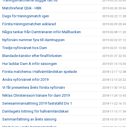
Träningsmatcherna duggar tätt nu
2019-02-25 20:45
Matchreferat Qbik - HBK
2019-02-24 20:46
Dags för träningsmatch igen
2019-02-22 11:28
Första träningsmatchen avklarad
2019-02-09 20:44
Några tankar från Damtränaren inför Mallbacken
2019-02-08 11:20
Nyförvärv nummer fyra till damtruppen
2019-02-02 01:12
Tredje nyförvärvet hos Dam
2019-02-01 13:00
Blandade känslor efter finalförlusten
2019-01-27 22:55
Hur laddar Dam A inför säsongen
2019-01-14 15:05
Första matcherna i Hallvärmländskan spelade
2018-12-17 12:38
Andra nyförvärvet inför 2019
2018-12-13 23:22
Vi får presentera årets första nyförvärv
2018-11-30 19:52
Niklas Christensson tränare för dam 2019
2018-11-24 15:43
Seriesammansättning 2019 fastställd Div 1
2018-11-22 16:15
Damlagets lottning för hallvärmländskan
2018-11-15 11:34
Sammanfattning av årets säsong
2018-10-29 10:47