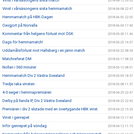
Vinst i vårsäsongens sista match
2018-06-12 09:52
Vinst i vårsäsongens sista hemmamatch
2018-06-08 22:47
Hemmamatch på HBK-Dagen
2018-06-05 22:05
Oavgjort på Norvalla
2018-06-04 17:40
Kommentar från helgens förlust mot ÖSK
2018-05-30 11:46
Dags för hemmamatch!
2018-05-25 14:07
Uddamålsförlust mot Hallsberg i en jämn match
2018-05-22 08:34
Matchreferat DM
2018-05-17 08:23
Nollan i 360 minuter.
2018-05-15 08:51
Hemmamatch Div 2 Västra Svealand
2018-05-09 18:37
Tredje raka vinsten
2018-05-08 11:37
4-0 seger i hemmapremiären
2018-04-29 22:47
Derby på Ilanda IP, Div 2 Västra Svealand
2018-04-25 22:45
Premiären i div 2 slutade med en övertygande HBK vinst.
2018-04-22 19:25
Vinst i genrepet
2018-04-15 17:43
Inför genrepet på söndag
2018-04-12 11:15