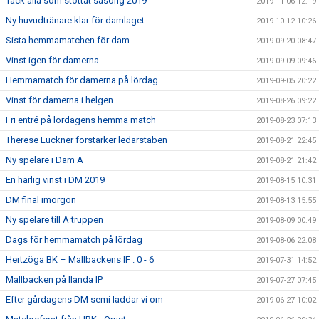
Tack alla som stöttat säsong 2019
2019-11-06 12:19
Ny huvudtränare klar för damlaget
2019-10-12 10:26
Sista hemmamatchen för dam
2019-09-20 08:47
Vinst igen för damerna
2019-09-09 09:46
Hemmamatch för damerna på lördag
2019-09-05 20:22
Vinst för damerna i helgen
2019-08-26 09:22
Fri entré på lördagens hemma match
2019-08-23 07:13
Therese Lückner förstärker ledarstaben
2019-08-21 22:45
Ny spelare i Dam A
2019-08-21 21:42
En härlig vinst i DM 2019
2019-08-15 10:31
DM final imorgon
2019-08-13 15:55
Ny spelare till A truppen
2019-08-09 00:49
Dags för hemmamatch på lördag
2019-08-06 22:08
Hertzöga BK – Mallbackens IF . 0 - 6
2019-07-31 14:52
Mallbacken på Ilanda IP
2019-07-27 07:45
Efter gårdagens DM semi laddar vi om
2019-06-27 10:02