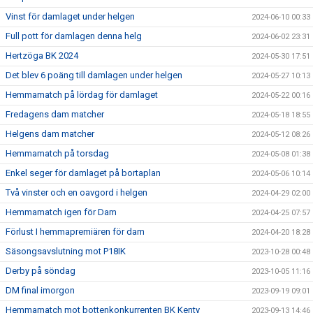
Vinst för damlaget under helgen
2024-06-10 00:33
Full pott för damlagen denna helg
2024-06-02 23:31
Hertzöga BK 2024
2024-05-30 17:51
Det blev 6 poäng till damlagen under helgen
2024-05-27 10:13
Hemmamatch på lördag för damlaget
2024-05-22 00:16
Fredagens dam matcher
2024-05-18 18:55
Helgens dam matcher
2024-05-12 08:26
Hemmamatch på torsdag
2024-05-08 01:38
Enkel seger för damlaget på bortaplan
2024-05-06 10:14
Två vinster och en oavgord i helgen
2024-04-29 02:00
Hemmamatch igen för Dam
2024-04-25 07:57
Förlust I hemmapremiären för dam
2024-04-20 18:28
Säsongsavslutning mot P18IK
2023-10-28 00:48
Derby på söndag
2023-10-05 11:16
DM final imorgon
2023-09-19 09:01
Hemmamatch mot bottenkonkurrenten BK Kenty
2023-09-13 14:46