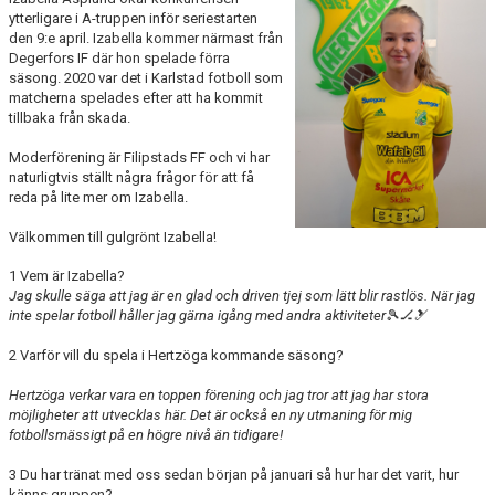
BILDGALLERI
ytterligare i A-truppen inför seriestarten
den 9:e april. Izabella kommer närmast från
Degerfors IF där hon spelade förra
DOKUMENT
säsong. 2020 var det i Karlstad fotboll som
matcherna spelades efter att ha kommit
KONTAKT
tillbaka från skada.
HISTORIA
Moderförening är Filipstads FF och vi har
naturligtvis ställt några frågor för att få
reda på lite mer om Izabella.
Välkommen till gulgrönt Izabella!
1 Vem är Izabella?
Jag skulle säga att jag är en glad och driven tjej som lätt blir rastlös. När jag
inte spelar fotboll håller
jag gärna igång med andra
aktiviteter
🎾🏒🎿
2 Varför vill du spela i Hertzöga kommande säsong?
Hertzöga verkar vara en toppen förening och jag tror att jag har stora
möjligheter att utvecklas här. Det är också en ny utmaning för mig
fotbollsmässigt på en högre nivå än tidigare!
3 Du har tränat med oss sedan början på januari så hur har det varit, hur
känns gruppen?