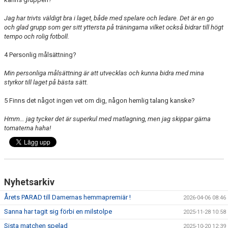
Jag har trivts väldigt bra i laget, både med spelare och ledare. Det är en go
och glad grupp som ger sitt yttersta på träningarna vilket också bidrar till högt
tempo och rolig fotboll.
4 Personlig målsättning?
Min personliga målsättning är att utvecklas och kunna bidra med mina
styrkor till laget på bästa sätt.
5 Finns det något ingen vet om dig, någon hemlig talang kanske?
Hmm… jag tycker det är superkul med matlagning, men jag skippar gärna
tomaterna haha!
Nyhetsarkiv
Årets PARAD till Damernas hemmapremiär !
2026-04-06 08:46
Sanna har tagit sig förbi en milstolpe
2025-11-28 10:58
Sista matchen spelad
2025-10-20 12:39