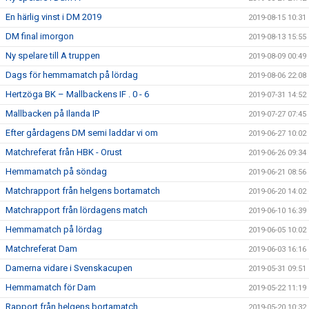
En härlig vinst i DM 2019
2019-08-15 10:31
DM final imorgon
2019-08-13 15:55
Ny spelare till A truppen
2019-08-09 00:49
Dags för hemmamatch på lördag
2019-08-06 22:08
Hertzöga BK – Mallbackens IF . 0 - 6
2019-07-31 14:52
Mallbacken på Ilanda IP
2019-07-27 07:45
Efter gårdagens DM semi laddar vi om
2019-06-27 10:02
Matchreferat från HBK - Orust
2019-06-26 09:34
Hemmamatch på söndag
2019-06-21 08:56
Matchrapport från helgens bortamatch
2019-06-20 14:02
Matchrapport från lördagens match
2019-06-10 16:39
Hemmamatch på lördag
2019-06-05 10:02
Matchreferat Dam
2019-06-03 16:16
Damerna vidare i Svenskacupen
2019-05-31 09:51
Hemmamatch för Dam
2019-05-22 11:19
Rapport från helgens bortamatch
2019-05-20 10:32