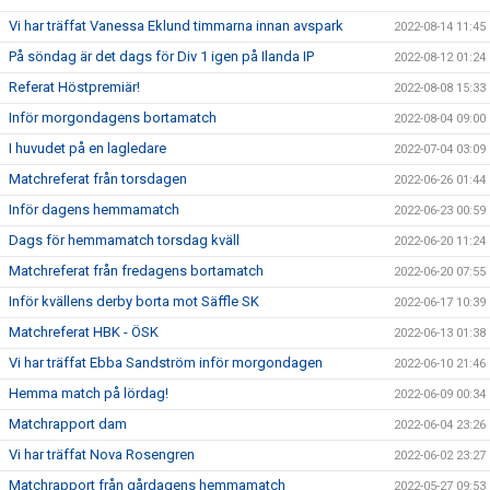
Vi har träffat Vanessa Eklund timmarna innan avspark
2022-08-14 11:45
På söndag är det dags för Div 1 igen på Ilanda IP
2022-08-12 01:24
Referat Höstpremiär!
2022-08-08 15:33
Inför morgondagens bortamatch
2022-08-04 09:00
I huvudet på en lagledare
2022-07-04 03:09
Matchreferat från torsdagen
2022-06-26 01:44
Inför dagens hemmamatch
2022-06-23 00:59
Dags för hemmamatch torsdag kväll
2022-06-20 11:24
Matchreferat från fredagens bortamatch
2022-06-20 07:55
Inför kvällens derby borta mot Säffle SK
2022-06-17 10:39
Matchreferat HBK - ÖSK
2022-06-13 01:38
Vi har träffat Ebba Sandström inför morgondagen
2022-06-10 21:46
Hemma match på lördag!
2022-06-09 00:34
Matchrapport dam
2022-06-04 23:26
Vi har träffat Nova Rosengren
2022-06-02 23:27
Matchrapport från gårdagens hemmamatch
2022-05-27 09:53