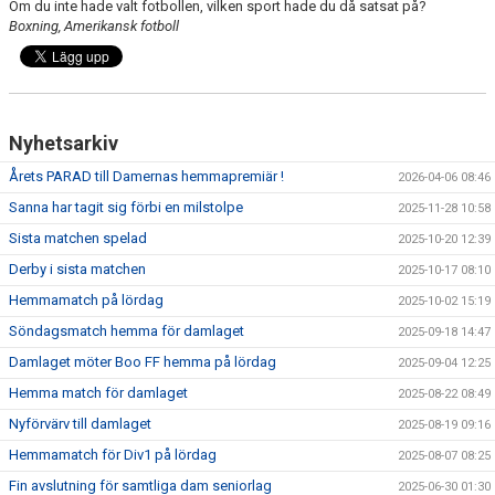
Om du inte hade valt fotbollen, vilken sport hade du då satsat på?
Boxning, Amerikansk fotboll
Nyhetsarkiv
Årets PARAD till Damernas hemmapremiär !
2026-04-06 08:46
Sanna har tagit sig förbi en milstolpe
2025-11-28 10:58
Sista matchen spelad
2025-10-20 12:39
Derby i sista matchen
2025-10-17 08:10
Hemmamatch på lördag
2025-10-02 15:19
Söndagsmatch hemma för damlaget
2025-09-18 14:47
Damlaget möter Boo FF hemma på lördag
2025-09-04 12:25
Hemma match för damlaget
2025-08-22 08:49
Nyförvärv till damlaget
2025-08-19 09:16
Hemmamatch för Div1 på lördag
2025-08-07 08:25
Fin avslutning för samtliga dam seniorlag
2025-06-30 01:30