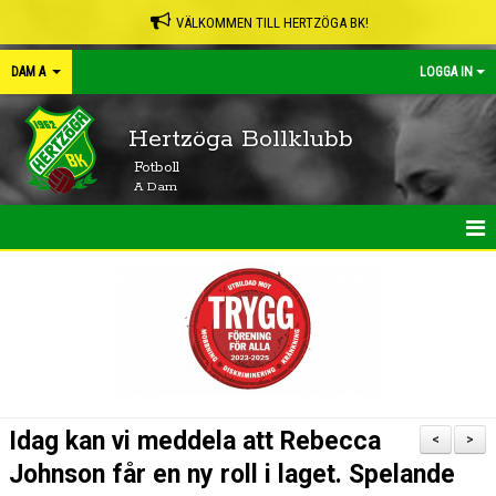
VÄLKOMMEN TILL HERTZÖGA BK!
DAM A
LOGGA IN
Hertzöga Bollklubb
Fotboll
A Dam
HEM
NYHETER
KALENDER
MATCHER
Idag kan vi meddela att Rebecca
<
>
TRUPPEN
Johnson får en ny roll i laget. Spelande