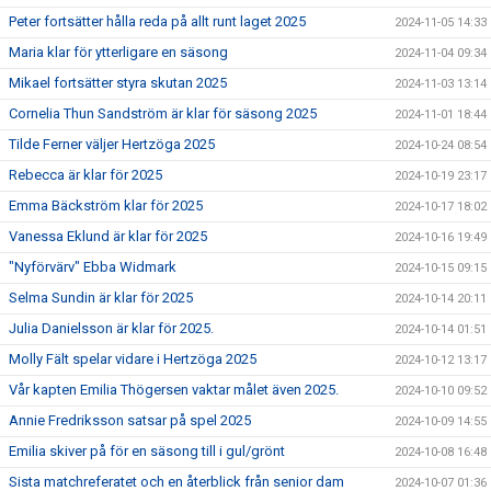
Peter fortsätter hålla reda på allt runt laget 2025
2024-11-05 14:33
Maria klar för ytterligare en säsong
2024-11-04 09:34
Mikael fortsätter styra skutan 2025
2024-11-03 13:14
Cornelia Thun Sandström är klar för säsong 2025
2024-11-01 18:44
Tilde Ferner väljer Hertzöga 2025
2024-10-24 08:54
Rebecca är klar för 2025
2024-10-19 23:17
Emma Bäckström klar för 2025
2024-10-17 18:02
Vanessa Eklund är klar för 2025
2024-10-16 19:49
"Nyförvärv" Ebba Widmark
2024-10-15 09:15
Selma Sundin är klar för 2025
2024-10-14 20:11
Julia Danielsson är klar för 2025.
2024-10-14 01:51
Molly Fält spelar vidare i Hertzöga 2025
2024-10-12 13:17
Vår kapten Emilia Thögersen vaktar målet även 2025.
2024-10-10 09:52
Annie Fredriksson satsar på spel 2025
2024-10-09 14:55
Emilia skiver på för en säsong till i gul/grönt
2024-10-08 16:48
Sista matchreferatet och en återblick från senior dam
2024-10-07 01:36