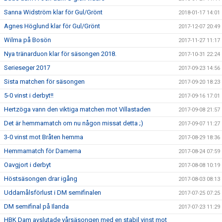
Sanna Widström klar för Gul/Grönt
2018-01-17 14:01
Agnes Höglund klar för Gul/Grönt
2017-12-07 20:49
Wilma på Bosön
2017-11-27 11:17
Nya tränarduon klar för säsongen 2018.
2017-10-31 22:24
Serieseger 2017
2017-09-23 14:56
Sista matchen för säsongen
2017-09-20 18:23
5-0 vinst i derbyt!!
2017-09-16 17:01
Hertzöga vann den viktiga matchen mot Villastaden
2017-09-08 21:57
Det är hemmamatch om nu någon missat detta ;)
2017-09-07 11:27
3-0 vinst mot Bråten hemma
2017-08-29 18:36
Hemmamatch för Damerna
2017-08-24 07:59
Oavgjort i derbyt
2017-08-08 10:19
Höstsäsongen drar igång
2017-08-03 08:13
Uddamålsförlust i DM semifinalen
2017-07-25 07:25
DM semifinal på Ilanda
2017-07-23 11:29
HBK Dam avslutade vårsäsongen med en stabil vinst mot