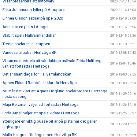
Vi får presentera ett nyförvärv
2020-01-17 13:54
Erika Johansson fyller på A-truppen
2020-01-16 15:03
Linnea Olsson satsar på spel 2020
2019-12-18 09:08
Annie tar en plats i A-laget
2019-12-16 08:56
Stabilt spel i Hallvärmländskan
2019-12-15 09:36
Tredje spelaren in i truppen
2019-12-10 08:51
Vanessa tillbaka i Hertzöga BK
2019-12-08 14:42
Vi kan nu meddela att vår duktiga målvakt Frida Hultberg
2019-12-04 16:46
valt att fortsätta i Hertzöga.
Det är snart dags för Hallvärmländskan
2019-12-03 09:55
Agnes Eklund Ramböl är klar för Hertzöga.
2019-12-03 08:23
Nu står det klart att Agnes Höglund spelar vidare i Hertzöga
2019-11-29 09:16
nästa säsong.
Maja Retzman väljer att fortsätta i Hertzöga.
2019-11-26 14:10
Frida Arnell väljer att spela vidare i Hertzöga.
2019-11-25 00:27
Ytterligare en viktig pusselbit är på plats när det gäller
2019-11-20 15:27
lagbygget
Malin Hallgren förlänger med Hertzöga BK.
2019-11-19 08:29