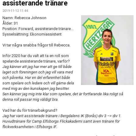
assisterande tränare
BILDGALLERI
2019-11-12 11:44
DOKUMENT
Namn: Rebecca Johnson
Ålder: 31
Position: Forward, assisterande tränare...
KONTAKT
Sysselsättning: Ekonomiassistent
HISTORIA
Vi tar några snabba frågor till Rebecca.
Inför 2020 har du valt att ta en roll som
spelande assisterande tränare, varför?
Jag känner att jag har mer att ge till både
laget och föreningen och jag vill vara med
och påverka. Har en del erfarenhet både
som spelare och ledare och vill gärna dela
med mig av den kunskapen jag besitter.
Sen känner jag mig inte klar som spelare, det är fortfarande lika roligt så
denna roll passar mig väldigt bra.
Vad har du för tränarbakgrund?
Jag har varit assisterade tränare i Bergdalens IK (Borås) div 3 –> div 1.
Huvudtränare för Camp Elfsborgs Flickakademi samt även tränare för
flickverksamheten i Elfsborgs IF.