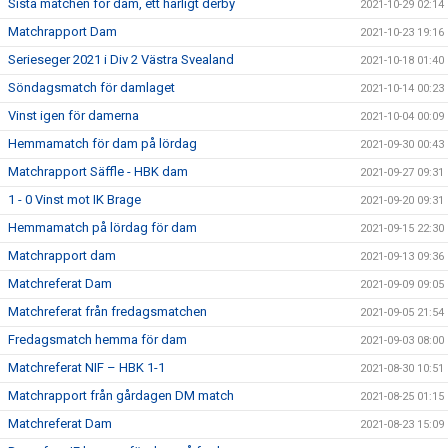
Sista matchen för dam, ett härligt derby
2021-10-29 02:14
Matchrapport Dam
2021-10-23 19:16
Serieseger 2021 i Div 2 Västra Svealand
2021-10-18 01:40
Söndagsmatch för damlaget
2021-10-14 00:23
Vinst igen för damerna
2021-10-04 00:09
Hemmamatch för dam på lördag
2021-09-30 00:43
Matchrapport Säffle - HBK dam
2021-09-27 09:31
1 - 0 Vinst mot IK Brage
2021-09-20 09:31
Hemmamatch på lördag för dam
2021-09-15 22:30
Matchrapport dam
2021-09-13 09:36
Matchreferat Dam
2021-09-09 09:05
Matchreferat från fredagsmatchen
2021-09-05 21:54
Fredagsmatch hemma för dam
2021-09-03 08:00
Matchreferat NIF – HBK 1-1
2021-08-30 10:51
Matchrapport från gårdagen DM match
2021-08-25 01:15
Matchreferat Dam
2021-08-23 15:09