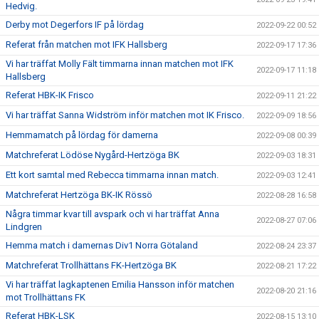
Hedvig.
Derby mot Degerfors IF på lördag
2022-09-22 00:52
Referat från matchen mot IFK Hallsberg
2022-09-17 17:36
Vi har träffat Molly Fält timmarna innan matchen mot IFK
2022-09-17 11:18
Hallsberg
Referat HBK-IK Frisco
2022-09-11 21:22
Vi har träffat Sanna Widström inför matchen mot IK Frisco.
2022-09-09 18:56
Hemmamatch på lördag för damerna
2022-09-08 00:39
Matchreferat Lödöse Nygård-Hertzöga BK
2022-09-03 18:31
Ett kort samtal med Rebecca timmarna innan match.
2022-09-03 12:41
Matchreferat Hertzöga BK-IK Rössö
2022-08-28 16:58
Några timmar kvar till avspark och vi har träffat Anna
2022-08-27 07:06
Lindgren
Hemma match i damernas Div1 Norra Götaland
2022-08-24 23:37
Matchreferat Trollhättans FK-Hertzöga BK
2022-08-21 17:22
Vi har träffat lagkaptenen Emilia Hansson inför matchen
2022-08-20 21:16
mot Trollhättans FK
Referat HBK-LSK
2022-08-15 13:10