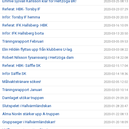
Emmie Sjövall Karlsson klar för Hertzöga BK!
2020-03-25 08:13
Referat: HBK- Torsby IF
2020-03-23 07:29
Inför: Torsby IF hemma
2020-03-20 20:03
Referat: IFK Hallsberg- HBK
2020-03-16 10:09
Inför: IFK Hallsberg borta
2020-03-13 20:50
Träningsrapport Februari
2020-03-05 09:53
Elin Hildén flyttas upp från klubbens U-lag.
2020-03-03 08:22
Robert Nilsson fysansvarig i Hertzöga dam
2020-02-18 22:08
Referat: HBK- Säffle SK
2020-02-15 17:04
Inför Säffle SK
2020-02-14 18:36
Målvaktstränare sökes!
2020-02-05 12:02
Träningsrapport Januari
2020-02-03 10:14
Damlaget utökar truppen
2020-01-29 09:20
Slutspelet i Hallvärmländskan
2020-01-28 20:47
Alma Norén stärker upp A-truppen
2020-01-22 08:13
Gruppseger i Hallvärmländskan!
2020-01-20 18:09