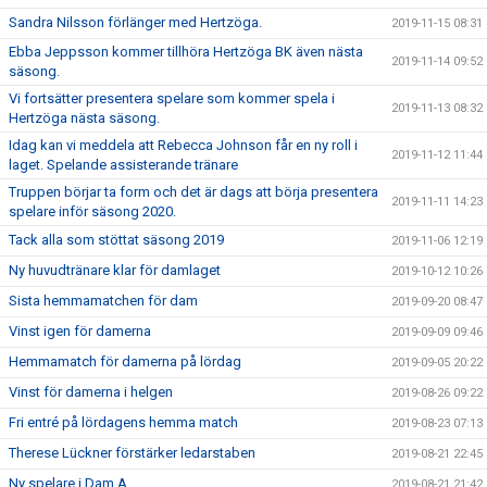
Sandra Nilsson förlänger med Hertzöga.
2019-11-15 08:31
Ebba Jeppsson kommer tillhöra Hertzöga BK även nästa
2019-11-14 09:52
säsong.
Vi fortsätter presentera spelare som kommer spela i
2019-11-13 08:32
Hertzöga nästa säsong.
Idag kan vi meddela att Rebecca Johnson får en ny roll i
2019-11-12 11:44
laget. Spelande assisterande tränare
Truppen börjar ta form och det är dags att börja presentera
2019-11-11 14:23
spelare inför säsong 2020.
Tack alla som stöttat säsong 2019
2019-11-06 12:19
Ny huvudtränare klar för damlaget
2019-10-12 10:26
Sista hemmamatchen för dam
2019-09-20 08:47
Vinst igen för damerna
2019-09-09 09:46
Hemmamatch för damerna på lördag
2019-09-05 20:22
Vinst för damerna i helgen
2019-08-26 09:22
Fri entré på lördagens hemma match
2019-08-23 07:13
Therese Lückner förstärker ledarstaben
2019-08-21 22:45
Ny spelare i Dam A
2019-08-21 21:42