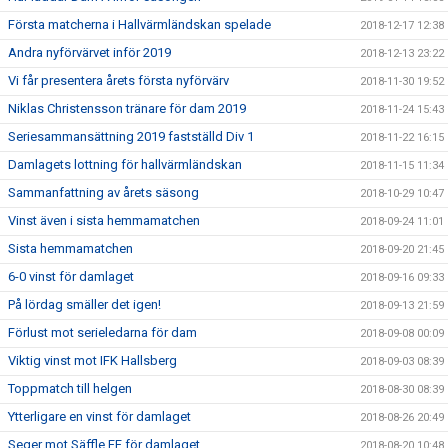
Första matcherna i Hallvärmländskan spelade
2018-12-17 12:38
Andra nyförvärvet inför 2019
2018-12-13 23:22
Vi får presentera årets första nyförvärv
2018-11-30 19:52
Niklas Christensson tränare för dam 2019
2018-11-24 15:43
Seriesammansättning 2019 fastställd Div 1
2018-11-22 16:15
Damlagets lottning för hallvärmländskan
2018-11-15 11:34
Sammanfattning av årets säsong
2018-10-29 10:47
Vinst även i sista hemmamatchen
2018-09-24 11:01
Sista hemmamatchen
2018-09-20 21:45
6-0 vinst för damlaget
2018-09-16 09:33
På lördag smäller det igen!
2018-09-13 21:59
Förlust mot serieledarna för dam
2018-09-08 00:09
Viktig vinst mot IFK Hallsberg
2018-09-03 08:39
Toppmatch till helgen
2018-08-30 08:39
Ytterligare en vinst för damlaget
2018-08-26 20:49
Seger mot Säffle FF för damlaget
2018-08-20 10:48