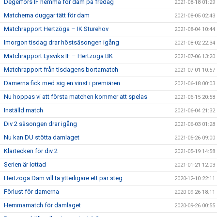
Degerfors IF hemma för dam på fredag
2021-08-18 01:29
Matcherna duggar tätt för dam
2021-08-05 02:43
Matchrapport Hertzöga – IK Sturehov
2021-08-04 10:44
Imorgon tisdag drar höstsäsongen igång
2021-08-02 22:34
Matchrapport Lysviks IF – Hertzöga BK
2021-07-06 13:20
Matchrapport från tisdagens bortamatch
2021-07-01 10:57
Damerna fick med sig en vinst i premiären
2021-06-18 00:03
Nu hoppas vi att första matchen kommer att spelas
2021-06-15 20:58
Inställd match
2021-06-04 21:32
Div 2 säsongen drar igång
2021-06-03 01:28
Nu kan DU stötta damlaget
2021-05-26 09:00
Klartecken för div 2
2021-05-19 14:58
Serien är lottad
2021-01-21 12:03
Hertzöga Dam vill ta ytterligare ett par steg
2020-12-10 22:11
Förlust för damerna
2020-09-26 18:11
Hemmamatch för damlaget
2020-09-26 00:55