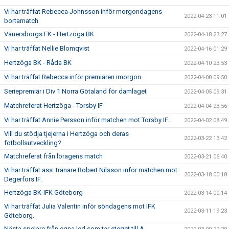
Vi har träffat Rebecca Johnsson inför morgondagens
2022-04-23 11:01
bortamatch
Vänersborgs FK - Hertzöga BK
2022-04-18 23:27
Vi har träffat Nellie Blomqvist
2022-04-16 01:29
Hertzöga BK - Råda BK
2022-04-10 23:53
Vi har träffat Rebecca inför premiären imorgon
2022-04-08 09:50
Seriepremiär i Div 1 Norra Götaland för damlaget
2022-04-05 09:31
Matchreferat Hertzöga - Torsby IF
2022-04-04 23:56
Vi har träffat Annie Persson inför matchen mot Torsby IF.
2022-04-02 08:49
Vill du stödja tjejerna i Hertzöga och deras
2022-03-22 13:42
fotbollsutveckling?
Matchreferat från löragens match
2022-03-21 06:40
Vi har träffat ass. tränare Robert Nilsson inför matchen mot
2022-03-18 00:18
Degerfors IF.
Hertzöga BK-IFK Göteborg
2022-03-14 00:14
Vi har träffat Julia Valentin inför söndagens mot IFK
2022-03-11 19:23
Göteborg.
Nästa spelare från egna led som tar steget till A