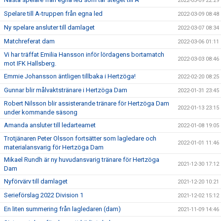
2022-03-09 22:29
Spelare till A-truppen från egna led
2022-03-09 08:48
Ny spelare ansluter till damlaget
2022-03-07 08:34
Matchreferat dam
2022-03-06 01:11
Vi har träffat Emilia Hansson inför lördagens bortamatch
2022-03-03 08:46
mot IFK Hallsberg.
Emmie Johansson äntligen tillbaka i Hertzöga!
2022-02-20 08:25
Gunnar blir målvaktstränare i Hertzöga Dam
2022-01-31 23:45
Robert Nilsson blir assisterande tränare för Hertzöga Dam
2022-01-13 23:15
under kommande säsong
Amanda ansluter till ledarteamet
2022-01-08 19:05
Trotjänaren Peter Olsson fortsätter som lagledare och
2022-01-01 11:46
materialansvarig för Hertzöga Dam
Mikael Rundh är ny huvudansvarig tränare för Hertzöga
2021-12-30 17:12
Dam
Nyförvärv till damlaget
2021-12-20 10:21
Serieförslag 2022 Division 1
2021-12-02 15:12
En liten summering från lagledaren (dam)
2021-11-09 14:46