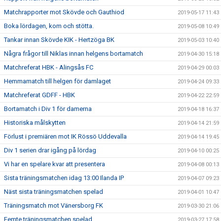
Matchrapporter mot Skövde och Gauthiod
2019-05-17 11:43
Boka lördagen, kom och stötta.
2019-05-08 10:49
Tankar innan Skövde KIK - Hertzöga BK
2019-05-03 10:40
Några frågor till Niklas innan helgens bortamatch
2019-04-30 15:18
Matchreferat HBK - Alingsås FC
2019-04-29 00:03
Hemmamatch till helgen för damlaget
2019-04-24 09:33
Matchreferat GDFF - HBK
2019-04-22 22:59
Bortamatch i Div 1 för damerna
2019-04-18 16:37
Historiska målskytten
2019-04-14 21:59
Förlust i premiären mot IK Rössö Uddevalla
2019-04-14 19:45
Div 1 serien drar igång på lördag
2019-04-10 00:25
Vi har en spelare kvar att presentera
2019-04-08 00:13
Sista träningsmatchen idag 13:00 Ilanda IP
2019-04-07 09:23
Näst sista träningsmatchen spelad
2019-04-01 10:47
Träningsmatch mot Vänersborg FK
2019-03-30 21:06
Femte träningsmatchen spelad
2019-03-27 17:58