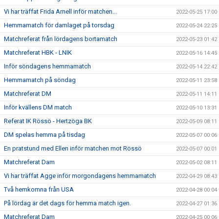
Vi har träffat Frida Arnell inför matchen...
2022-05-25 17:00
Hemmamatch för damlaget på torsdag
2022-05-24 22:25
Matchreferat från lördagens bortamatch
2022-05-23 01:42
Matchreferat HBK - LNIK
2022-05-16 14:45
Inför söndagens hemmamatch
2022-05-14 22:42
Hemmamatch på söndag
2022-05-11 23:58
Matchreferat DM
2022-05-11 14:11
Inför kvällens DM match
2022-05-10 13:31
Referat IK Rössö - Hertzöga BK
2022-05-09 08:11
DM spelas hemma på tisdag
2022-05-07 00:06
En pratstund med Ellen inför matchen mot Rössö
2022-05-07 00:01
Matchreferat Dam
2022-05-02 08:11
Vi har träffat Agge inför morgondagens hemmamatch
2022-04-29 08:43
Två hemkomna från USA
2022-04-28 00:04
På lördag är det dags för hemma match igen.
2022-04-27 01:36
Matchreferat Dam
2022-04-25 00:06