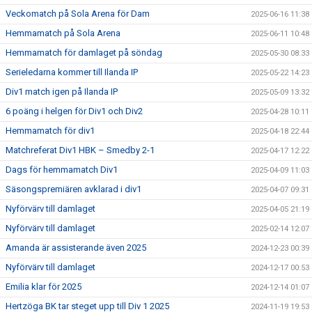
Veckomatch på Sola Arena för Dam
2025-06-16 11:38
Hemmamatch på Sola Arena
2025-06-11 10:48
Hemmamatch för damlaget på söndag
2025-05-30 08:33
Serieledarna kommer till Ilanda IP
2025-05-22 14:23
Div1 match igen på Ilanda IP
2025-05-09 13:32
6 poäng i helgen för Div1 och Div2
2025-04-28 10:11
Hemmamatch för div1
2025-04-18 22:44
Matchreferat Div1 HBK – Smedby 2-1
2025-04-17 12:22
Dags för hemmamatch Div1
2025-04-09 11:03
Säsongspremiären avklarad i div1
2025-04-07 09:31
Nyförvärv till damlaget
2025-04-05 21:19
Nyförvärv till damlaget
2025-02-14 12:07
Amanda är assisterande även 2025
2024-12-23 00:39
Nyförvärv till damlaget
2024-12-17 00:53
Emilia klar för 2025
2024-12-14 01:07
Hertzöga BK tar steget upp till Div 1 2025
2024-11-19 19:53