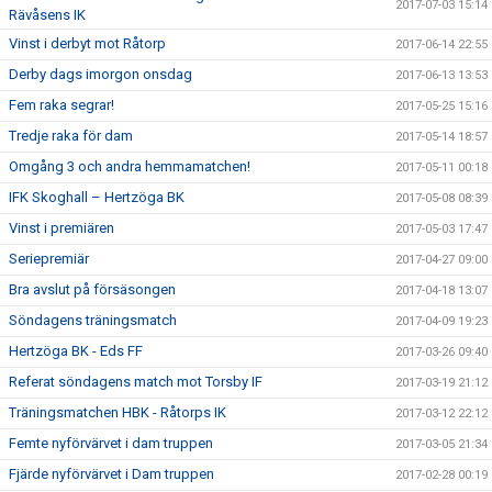
2017-07-03 15:14
Rävåsens IK
Vinst i derbyt mot Råtorp
2017-06-14 22:55
Derby dags imorgon onsdag
2017-06-13 13:53
Fem raka segrar!
2017-05-25 15:16
Tredje raka för dam
2017-05-14 18:57
Omgång 3 och andra hemmamatchen!
2017-05-11 00:18
IFK Skoghall – Hertzöga BK
2017-05-08 08:39
Vinst i premiären
2017-05-03 17:47
Seriepremiär
2017-04-27 09:00
Bra avslut på försäsongen
2017-04-18 13:07
Söndagens träningsmatch
2017-04-09 19:23
Hertzöga BK - Eds FF
2017-03-26 09:40
Referat söndagens match mot Torsby IF
2017-03-19 21:12
Träningsmatchen HBK - Råtorps IK
2017-03-12 22:12
Femte nyförvärvet i dam truppen
2017-03-05 21:34
Fjärde nyförvärvet i Dam truppen
2017-02-28 00:19