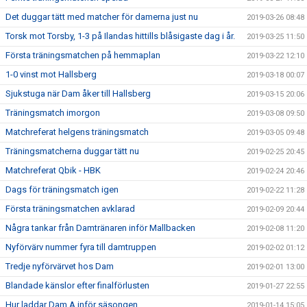
Det duggar tätt med matcher för damerna just nu
2019-03-26 08:48
Torsk mot Torsby, 1-3 på Ilandas hittills blåsigaste dag i år.
2019-03-25 11:50
Första träningsmatchen på hemmaplan
2019-03-22 12:10
1-0 vinst mot Hallsberg
2019-03-18 00:07
Sjukstuga när Dam åker till Hallsberg
2019-03-15 20:06
Träningsmatch imorgon
2019-03-08 09:50
Matchreferat helgens träningsmatch
2019-03-05 09:48
Träningsmatcherna duggar tätt nu
2019-02-25 20:45
Matchreferat Qbik - HBK
2019-02-24 20:46
Dags för träningsmatch igen
2019-02-22 11:28
Första träningsmatchen avklarad
2019-02-09 20:44
Några tankar från Damtränaren inför Mallbacken
2019-02-08 11:20
Nyförvärv nummer fyra till damtruppen
2019-02-02 01:12
Tredje nyförvärvet hos Dam
2019-02-01 13:00
Blandade känslor efter finalförlusten
2019-01-27 22:55
Hur laddar Dam A inför säsongen
2019-01-14 15:05