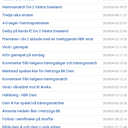
Hemmamatch Div 2 Västra Svealand
2018-05-09 18:37
Tredje raka vinsten
2018-05-08 11:37
4-0 seger i hemmapremiären
2018-04-29 22:47
Derby på Ilanda IP, Div 2 Västra Svealand
2018-04-25 22:45
Premiären i div 2 slutade med en övertygande HBK vinst.
2018-04-22 19:25
Vinst i genrepet
2018-04-15 17:43
Inför genrepet på söndag
2018-04-12 11:15
Kommentar från helgens träningsläger och träningsmatch
2018-04-09 10:55
Meriterad spelare klar för Hertzöga BK Dam
2018-04-05 11:00
Komentarer från helgens träningsmatch
2018-04-04 15:21
Vinst i vårvädret mot IK Arvika
2018-03-25 19:53
Hallsberg - HBK Dam
2018-03-13 12:26
Dam A har spelat två träningsmatcher
2018-03-05 20:26
Amanda Hedelin åter i Hertzöga BK
2018-02-08 22:24
Förlust i semifinalen på straffar
2018-01-28 22:16
Både dam A och dam U gick vidare
2018-01-21 11:44