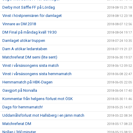
Derby mot Säffle FF på Lördag
2018-08-15 21:18
Vinst i höstpremiären för damlaget
2018-08-12 23:18
Vinnare av DM 2018
2018-08-07 12:56
DM Final på måndag kväll 19:30
2018-08-04 19:17
Damlaget utökar truppen
2018-07-24 10:35
Dam A utökar ledarstaben
2018-07-19 21:27
Matchreferat DM semi (lite sent)
2018-06-30 19:57
Vinst i vårsäsongens sista match
2018-06-12 09:52
Vinst i vårsäsongens sista hemmamatch
2018-06-08 22:47
Hemmamatch på HBK-Dagen
2018-06-05 22:05
Oavgjort på Norvalla
2018-06-04 17:40
Kommentar från helgens förlust mot ÖSK
2018-05-30 11:46
Dags för hemmamatch!
2018-05-25 14:07
Uddamålsförlust mot Hallsberg i en jämn match
2018-05-22 08:34
Matchreferat DM
2018-05-17 08:23
Nollan i 360 minuter.
2018-05-15 08:51