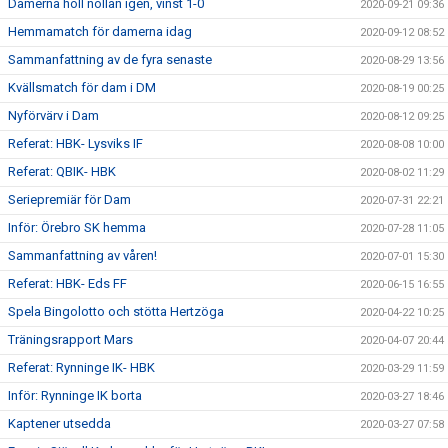
Damerna höll nollan igen, vinst 1-0
2020-09-21 09:36
Hemmamatch för damerna idag
2020-09-12 08:52
Sammanfattning av de fyra senaste
2020-08-29 13:56
Kvällsmatch för dam i DM
2020-08-19 00:25
Nyförvärv i Dam
2020-08-12 09:25
Referat: HBK- Lysviks IF
2020-08-08 10:00
Referat: QBIK- HBK
2020-08-02 11:29
Seriepremiär för Dam
2020-07-31 22:21
Inför: Örebro SK hemma
2020-07-28 11:05
Sammanfattning av våren!
2020-07-01 15:30
Referat: HBK- Eds FF
2020-06-15 16:55
Spela Bingolotto och stötta Hertzöga
2020-04-22 10:25
Träningsrapport Mars
2020-04-07 20:44
Referat: Rynninge IK- HBK
2020-03-29 11:59
Inför: Rynninge IK borta
2020-03-27 18:46
Kaptener utsedda
2020-03-27 07:58