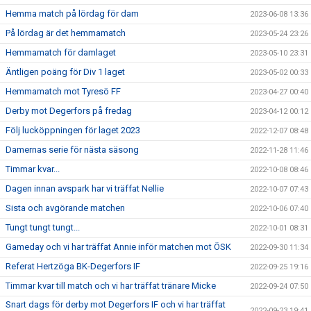
Hemma match på lördag för dam
2023-06-08 13:36
På lördag är det hemmamatch
2023-05-24 23:26
Hemmamatch för damlaget
2023-05-10 23:31
Äntligen poäng för Div 1 laget
2023-05-02 00:33
Hemmamatch mot Tyresö FF
2023-04-27 00:40
Derby mot Degerfors på fredag
2023-04-12 00:12
Följ lucköppningen för laget 2023
2022-12-07 08:48
Damernas serie för nästa säsong
2022-11-28 11:46
Timmar kvar...
2022-10-08 08:46
Dagen innan avspark har vi träffat Nellie
2022-10-07 07:43
Sista och avgörande matchen
2022-10-06 07:40
Tungt tungt tungt...
2022-10-01 08:31
Gameday och vi har träffat Annie inför matchen mot ÖSK
2022-09-30 11:34
Referat Hertzöga BK-Degerfors IF
2022-09-25 19:16
Timmar kvar till match och vi har träffat tränare Micke
2022-09-24 07:50
Snart dags för derby mot Degerfors IF och vi har träffat
2022-09-23 19:41