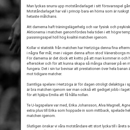
Man lyckas snurra upp motståndarlaget i sitt försvarsspel gå
Motståndarlaget har väl i princip bara en hörna som är ruskig
hetaste målchans.
Att damerna haft träningslägerhelg och var fysisk och psykisk
Aktionerna i matchen genomfördes hela tiden i ett högre tem
passningsspel höll hög kvalité matchen igenom.
Kollar vi statistik från matchen har Hertzöga denna fina efterm
i några fler mål, men i vägen denna afton stod Vänersborgs 
För damerna är det dock ett kvitto på att man kommer in och hi
eftersöker och för att kunna skapa så många chanser på en 
fungera. Det i sin tur bevisar att prestationen över hela banan ä
mot tidigare matcher.
Samtliga spelare i Hertzöga är för dagen otroligt delaktiga i 
är bra matchen igenom ser man också ett gediget jobb i lag
för att hjälpa Emilia att få hålla nollan.
Te U-lagspelare var med, Erika Johansson, Alva Magnell, Agne
extra plus till Erika som hoppade in som mittback, spelade he
matchen igenom.
Slutligen önskar vi våra motståndare ett stort lycka till i året