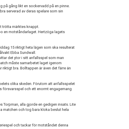
ng på gång likt en sockervadd på en pinne.
t bra serverad av deras spelare som sin
t trötta märktes knappt.
po en motståndarlaget. Hertzöga lagets
iddag 15 riktigt heta lägen som ska resulterat
målvakt Ebba Sundwall.
ttar det ytor i sitt anfallsspel som man
match måste samarbetet laget igenom
r riktigt bra. Bolltappen är även det färre än
spelets olika skeden. Förutom att anfallsspelet
ets försvarsspel och ett enormt engagemang
s Torpman, alla gjorde en gedigen insats. Lite
la matchen och tog bara kloka beslut hela
s seriespel och tackar för motståndet denna