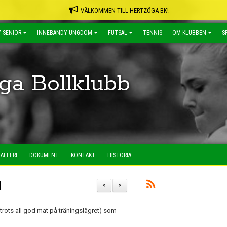
VÄLKOMMEN TILL HERTZÖGA BK!
 SENIOR
INNEBANDY UNGDOM
FUTSAL
TENNIS
OM KLUBBEN
S
ga Bollklubb
ALLERI
DOKUMENT
KONTAKT
HISTORIA
d
<
>
 (trots all god mat på träningslägret) som