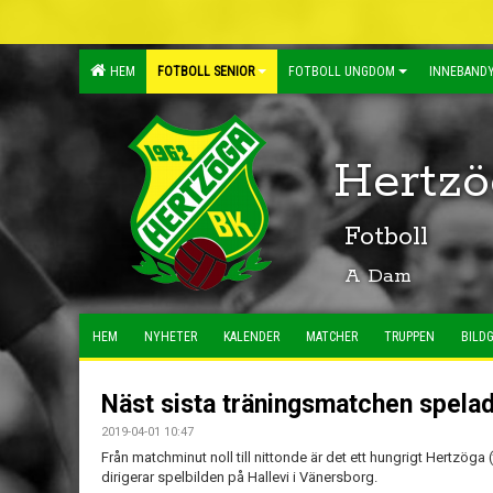
HEM
FOTBOLL SENIOR
FOTBOLL UNGDOM
INNEBANDY
Hertzö
Fotboll
A Dam
HEM
NYHETER
KALENDER
MATCHER
TRUPPEN
BILDG
Näst sista träningsmatchen spela
2019-04-01 10:47
Från matchminut noll till nittonde är det ett hungrigt Hertzöga
dirigerar spelbilden på Hallevi i Vänersborg.