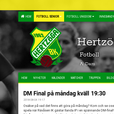
HEM
FOTBOLL SENIOR
FOTBOLL UNGDOM
INNEBANDY
Hertzö
Fotboll
A Dam
HEM
NYHETER
KALENDER
MATCHER
TRUPPEN
BILDG
DM Final på måndag kväll 19:30
2018-08-04 19:17
Osäker på vad det finns att göra på måndag? Kom och se os
spela när Rävåsen IK gästar Ilanda IP i en spännande DM-final!