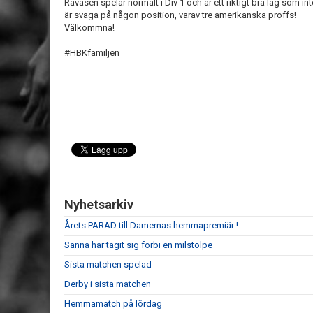
Rävåsen spelar normalt i Div 1 och är ett riktigt bra lag som int
är svaga på någon position, varav tre amerikanska proffs!
Välkommna!
#HBKfamiljen
Nyhetsarkiv
Årets PARAD till Damernas hemmapremiär !
Sanna har tagit sig förbi en milstolpe
Sista matchen spelad
Derby i sista matchen
Hemmamatch på lördag