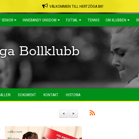
VÄLKOMMEN TILL HERTZÖGA BK!
 SENIOR
INNEBANDY UNGDOM
FUTSAL
TENNIS
OM KLUBBEN
S
ga Bollklubb
ALLERI
DOKUMENT
KONTAKT
HISTORIA
<
>
s