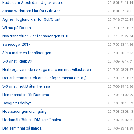
Både dam A och dam U gick vidare
2018-01-21 11:44
Sanna Widström klar för Gul/Grönt
2018-01-17 14:01
Agnes Höglund klar för Gul/Grönt
2017-12-07 20:49
Wilma på Bosön
2017-11-27 11:17
Nya tränarduon klar för säsongen 2018.
2017-10-31 22:24
Serieseger 2017
2017-09-23 14:56
Sista matchen för säsongen
2017-09-20 18:23
5-0 vinst i derbyt!!
2017-09-16 17:01
Hertzöga vann den viktiga matchen mot Villastaden
2017-09-08 21:57
Det är hemmamatch om nu någon missat detta ;)
2017-09-07 11:27
3-0 vinst mot Bråten hemma
2017-08-29 18:36
Hemmamatch för Damerna
2017-08-24 07:59
Oavgjort i derbyt
2017-08-08 10:19
Höstsäsongen drar igång
2017-08-03 08:13
Uddamålsförlust i DM semifinalen
2017-07-25 07:25
DM semifinal på Ilanda
2017-07-23 11:29