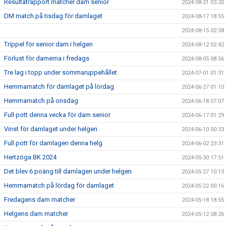
Resultatrapport matcher dam senior
2024-08-21 03:20
DM match på tisdag för damlaget
2024-08-17 18:55
2024-08-15 02:58
Trippel för senior dam i helgen
2024-08-12 02:42
Förlust för damerna i fredags
2024-08-05 08:56
Tre lag i topp under sommaruppehållet
2024-07-01 01:31
Hemmamatch för damlaget på lördag
2024-06-27 01:10
Hemmamatch på onsdag
2024-06-18 07:07
Full pott denna vecka för dam senior
2024-06-17 01:29
Vinst för damlaget under helgen
2024-06-10 00:33
Full pott för damlagen denna helg
2024-06-02 23:31
Hertzöga BK 2024
2024-05-30 17:51
Det blev 6 poäng till damlagen under helgen
2024-05-27 10:13
Hemmamatch på lördag för damlaget
2024-05-22 00:16
Fredagens dam matcher
2024-05-18 18:55
Helgens dam matcher
2024-05-12 08:26