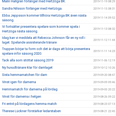
Malin Hallgren förlänger med Hertzöga BK.
2019-11-19 08:29
Sandra Nilsson förlänger med Hertzöga.
2019-11-15 08:31
Ebba Jeppsson kommer tillhöra Hertzöga BK även nästa
2019-11-14 09:52
säsong.
Vi fortsätter presentera spelare som kommer spela i
2019-11-13 08:32
Hertzöga nästa säsong.
Idag kan vi meddela att Rebecca Johnson får en ny roll i
2019-11-12 11:44
laget. Spelande assisterande tränare
Truppen börjar ta form och det är dags att börja presentera
2019-11-11 14:23
spelare inför säsong 2020.
Tack alla som stöttat säsong 2019
2019-11-06 12:19
Ny huvudtränare klar för damlaget
2019-10-12 10:26
Sista hemmamatchen för dam
2019-09-20 08:47
Vinst igen för damerna
2019-09-09 09:46
Hemmamatch för damerna på lördag
2019-09-05 20:22
Vinst för damerna i helgen
2019-08-26 09:22
Fri entré på lördagens hemma match
2019-08-23 07:13
Therese Lückner förstärker ledarstaben
2019-08-21 22:45