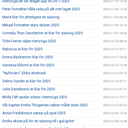
Hertzöga BK tar steget upp till Div 1 2025
2024-11-19 19:53
Peter fortsätter hålla reda på allt runt laget 2025
2024-11-05 14:33
Maria klar för ytterligare en säsong
2024-11-04 09:34
Mikael fortsätter styra skutan 2025
2024-11-03 13:14
Cornelia Thun Sandström är klar för säsong 2025
2024-11-01 18:44
Tilde Ferner väljer Hertzöga 2025
2024-10-24 08:54
Rebecca är klar för 2025
2024-10-19 23:17
Emma Bäckström klar för 2025
2024-10-17 18:02
Vanessa Eklund är klar för 2025
2024-10-16 19:49
"Nyförvärv" Ebba Widmark
2024-10-15 09:15
Selma Sundin är klar för 2025
2024-10-14 20:11
Julia Danielsson är klar för 2025.
2024-10-14 01:51
Molly Fält spelar vidare i Hertzöga 2025
2024-10-12 13:17
Vår kapten Emilia Thögersen vaktar målet även 2025.
2024-10-10 09:52
Annie Fredriksson satsar på spel 2025
2024-10-09 14:55
Emilia skiver på för en säsong till i gul/grönt
2024-10-08 16:48