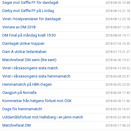
Seger mot Säffle FF för damlaget
2018-08-20 10:48
Derby mot Säffle FF på Lördag
2018-08-15 21:18
Vinst i höstpremiären för damlaget
2018-08-12 23:18
Vinnare av DM 2018
2018-08-07 12:56
DM Final på måndag kväll 19:30
2018-08-04 19:17
Damlaget utökar truppen
2018-07-24 10:35
Dam A utökar ledarstaben
2018-07-19 21:27
Matchreferat DM semi (lite sent)
2018-06-30 19:57
Vinst i vårsäsongens sista match
2018-06-12 09:52
Vinst i vårsäsongens sista hemmamatch
2018-06-08 22:47
Hemmamatch på HBK-Dagen
2018-06-05 22:05
Oavgjort på Norvalla
2018-06-04 17:40
Kommentar från helgens förlust mot ÖSK
2018-05-30 11:46
Dags för hemmamatch!
2018-05-25 14:07
Uddamålsförlust mot Hallsberg i en jämn match
2018-05-22 08:34
Matchreferat DM
2018-05-17 08:23