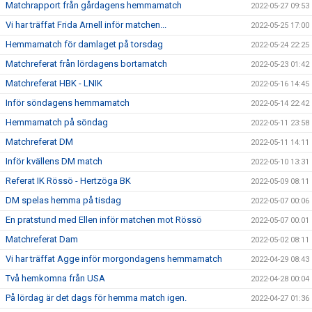
Matchrapport från gårdagens hemmamatch
2022-05-27 09:53
Vi har träffat Frida Arnell inför matchen...
2022-05-25 17:00
Hemmamatch för damlaget på torsdag
2022-05-24 22:25
Matchreferat från lördagens bortamatch
2022-05-23 01:42
Matchreferat HBK - LNIK
2022-05-16 14:45
Inför söndagens hemmamatch
2022-05-14 22:42
Hemmamatch på söndag
2022-05-11 23:58
Matchreferat DM
2022-05-11 14:11
Inför kvällens DM match
2022-05-10 13:31
Referat IK Rössö - Hertzöga BK
2022-05-09 08:11
DM spelas hemma på tisdag
2022-05-07 00:06
En pratstund med Ellen inför matchen mot Rössö
2022-05-07 00:01
Matchreferat Dam
2022-05-02 08:11
Vi har träffat Agge inför morgondagens hemmamatch
2022-04-29 08:43
Två hemkomna från USA
2022-04-28 00:04
På lördag är det dags för hemma match igen.
2022-04-27 01:36