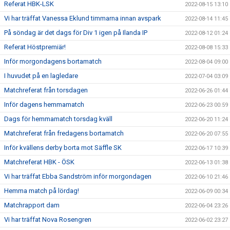
Referat HBK-LSK
2022-08-15 13:10
Vi har träffat Vanessa Eklund timmarna innan avspark
2022-08-14 11:45
På söndag är det dags för Div 1 igen på Ilanda IP
2022-08-12 01:24
Referat Höstpremiär!
2022-08-08 15:33
Inför morgondagens bortamatch
2022-08-04 09:00
I huvudet på en lagledare
2022-07-04 03:09
Matchreferat från torsdagen
2022-06-26 01:44
Inför dagens hemmamatch
2022-06-23 00:59
Dags för hemmamatch torsdag kväll
2022-06-20 11:24
Matchreferat från fredagens bortamatch
2022-06-20 07:55
Inför kvällens derby borta mot Säffle SK
2022-06-17 10:39
Matchreferat HBK - ÖSK
2022-06-13 01:38
Vi har träffat Ebba Sandström inför morgondagen
2022-06-10 21:46
Hemma match på lördag!
2022-06-09 00:34
Matchrapport dam
2022-06-04 23:26
Vi har träffat Nova Rosengren
2022-06-02 23:27