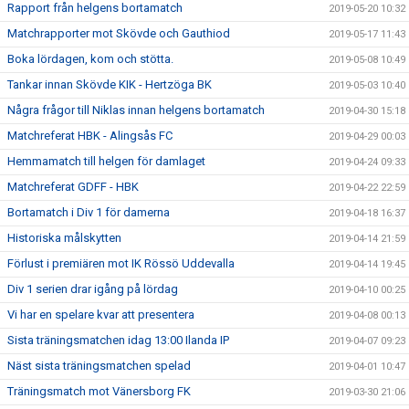
Rapport från helgens bortamatch
2019-05-20 10:32
Matchrapporter mot Skövde och Gauthiod
2019-05-17 11:43
Boka lördagen, kom och stötta.
2019-05-08 10:49
Tankar innan Skövde KIK - Hertzöga BK
2019-05-03 10:40
Några frågor till Niklas innan helgens bortamatch
2019-04-30 15:18
Matchreferat HBK - Alingsås FC
2019-04-29 00:03
Hemmamatch till helgen för damlaget
2019-04-24 09:33
Matchreferat GDFF - HBK
2019-04-22 22:59
Bortamatch i Div 1 för damerna
2019-04-18 16:37
Historiska målskytten
2019-04-14 21:59
Förlust i premiären mot IK Rössö Uddevalla
2019-04-14 19:45
Div 1 serien drar igång på lördag
2019-04-10 00:25
Vi har en spelare kvar att presentera
2019-04-08 00:13
Sista träningsmatchen idag 13:00 Ilanda IP
2019-04-07 09:23
Näst sista träningsmatchen spelad
2019-04-01 10:47
Träningsmatch mot Vänersborg FK
2019-03-30 21:06