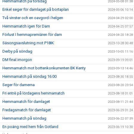
Hemmamatch på torsdag
2024-05-08 01:38
Enkel seger för damlaget på bortaplan
2024-05-06 10:14
Två vinster och en oavgord i helgen
2024-04-29 02:00
Hemmamatch igen för Dam
2024-04-25 07:57
Förlust I hemmapremiären för dam
2024-04-20 18:28
Säsongsavslutning mot P18IK
2023-10-28 00:48
Derby på söndag
2023-10-05 11:16
DM final imorgon
2023-09-19 09:01
Hemmamatch mot bottenkonkurrenten BK Kenty
2023-09-13 14:46
Hemmamatch på söndag 16:00
2023-08-30 18:55
Seger för damerna
2023-08-20 23:54
Fri entrè på lördagens hemmamatch
2023-08-18 01:01
Hemmamatch för damlaget
2023-08-11 21:44
Fredagsmatch för damlaget
2023-06-29 01:24
Hemmamatch på söndag
2023-06-22 07:39
En poäng med hem från Gotland
2023-06-19 10:30