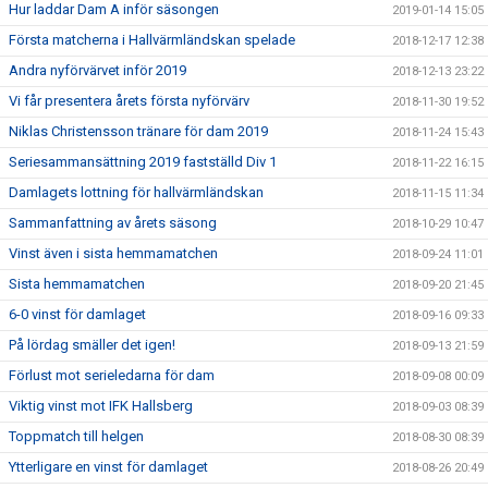
Hur laddar Dam A inför säsongen
2019-01-14 15:05
Första matcherna i Hallvärmländskan spelade
2018-12-17 12:38
Andra nyförvärvet inför 2019
2018-12-13 23:22
Vi får presentera årets första nyförvärv
2018-11-30 19:52
Niklas Christensson tränare för dam 2019
2018-11-24 15:43
Seriesammansättning 2019 fastställd Div 1
2018-11-22 16:15
Damlagets lottning för hallvärmländskan
2018-11-15 11:34
Sammanfattning av årets säsong
2018-10-29 10:47
Vinst även i sista hemmamatchen
2018-09-24 11:01
Sista hemmamatchen
2018-09-20 21:45
6-0 vinst för damlaget
2018-09-16 09:33
På lördag smäller det igen!
2018-09-13 21:59
Förlust mot serieledarna för dam
2018-09-08 00:09
Viktig vinst mot IFK Hallsberg
2018-09-03 08:39
Toppmatch till helgen
2018-08-30 08:39
Ytterligare en vinst för damlaget
2018-08-26 20:49