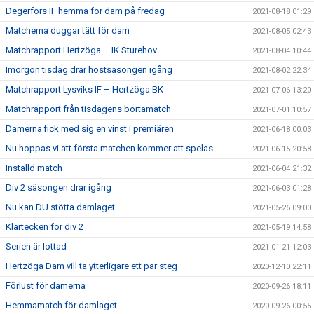
Degerfors IF hemma för dam på fredag
2021-08-18 01:29
Matcherna duggar tätt för dam
2021-08-05 02:43
Matchrapport Hertzöga – IK Sturehov
2021-08-04 10:44
Imorgon tisdag drar höstsäsongen igång
2021-08-02 22:34
Matchrapport Lysviks IF – Hertzöga BK
2021-07-06 13:20
Matchrapport från tisdagens bortamatch
2021-07-01 10:57
Damerna fick med sig en vinst i premiären
2021-06-18 00:03
Nu hoppas vi att första matchen kommer att spelas
2021-06-15 20:58
Inställd match
2021-06-04 21:32
Div 2 säsongen drar igång
2021-06-03 01:28
Nu kan DU stötta damlaget
2021-05-26 09:00
Klartecken för div 2
2021-05-19 14:58
Serien är lottad
2021-01-21 12:03
Hertzöga Dam vill ta ytterligare ett par steg
2020-12-10 22:11
Förlust för damerna
2020-09-26 18:11
Hemmamatch för damlaget
2020-09-26 00:55