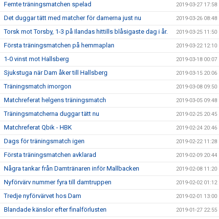
Femte träningsmatchen spelad
2019-03-27 17:58
Det duggar tätt med matcher för damerna just nu
2019-03-26 08:48
Torsk mot Torsby, 1-3 på Ilandas hittills blåsigaste dag i år.
2019-03-25 11:50
Första träningsmatchen på hemmaplan
2019-03-22 12:10
1-0 vinst mot Hallsberg
2019-03-18 00:07
Sjukstuga när Dam åker till Hallsberg
2019-03-15 20:06
Träningsmatch imorgon
2019-03-08 09:50
Matchreferat helgens träningsmatch
2019-03-05 09:48
Träningsmatcherna duggar tätt nu
2019-02-25 20:45
Matchreferat Qbik - HBK
2019-02-24 20:46
Dags för träningsmatch igen
2019-02-22 11:28
Första träningsmatchen avklarad
2019-02-09 20:44
Några tankar från Damtränaren inför Mallbacken
2019-02-08 11:20
Nyförvärv nummer fyra till damtruppen
2019-02-02 01:12
Tredje nyförvärvet hos Dam
2019-02-01 13:00
Blandade känslor efter finalförlusten
2019-01-27 22:55