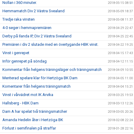
Nollan i 360 minuter.
2018-05-15 08:51
Hemmamatch Div 2 Västra Svealand
2018-05-09 18:37
Tredje raka vinsten
2018-05-08 11:37
4-0 seger i hemmapremiären
2018-04-29 22:47
Derby på Ilanda IP, Div 2 Västra Svealand
2018-04-25 22:45
Premiären i div 2 slutade med en övertygande HBK vinst.
2018-04-22 19:25
Vinst i genrepet
2018-04-15 17:43
Inför genrepet på söndag
2018-04-12 11:15
Kommentar från helgens träningsläger och träningsmatch
2018-04-09 10:55
Meriterad spelare klar för Hertzöga BK Dam
2018-04-05 11:00
Komentarer från helgens träningsmatch
2018-04-04 15:21
Vinst i vårvädret mot IK Arvika
2018-03-25 19:53
Hallsberg - HBK Dam
2018-03-13 12:26
Dam A har spelat två träningsmatcher
2018-03-05 20:26
Amanda Hedelin åter i Hertzöga BK
2018-02-08 22:24
Förlust i semifinalen på straffar
2018-01-28 22:16