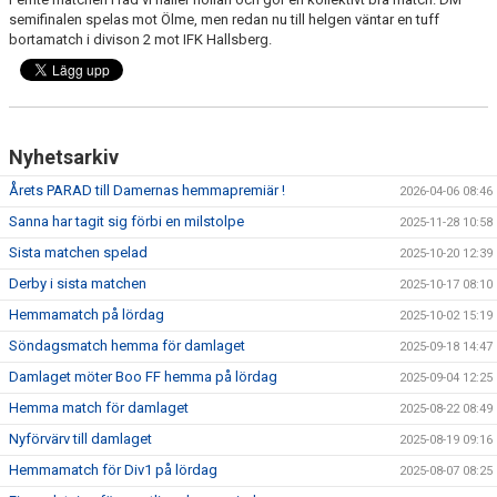
semifinalen spelas mot Ölme, men redan nu till helgen väntar en tuff
bortamatch i divison 2 mot IFK Hallsberg.
Nyhetsarkiv
Årets PARAD till Damernas hemmapremiär !
2026-04-06 08:46
Sanna har tagit sig förbi en milstolpe
2025-11-28 10:58
Sista matchen spelad
2025-10-20 12:39
Derby i sista matchen
2025-10-17 08:10
Hemmamatch på lördag
2025-10-02 15:19
Söndagsmatch hemma för damlaget
2025-09-18 14:47
Damlaget möter Boo FF hemma på lördag
2025-09-04 12:25
Hemma match för damlaget
2025-08-22 08:49
Nyförvärv till damlaget
2025-08-19 09:16
Hemmamatch för Div1 på lördag
2025-08-07 08:25