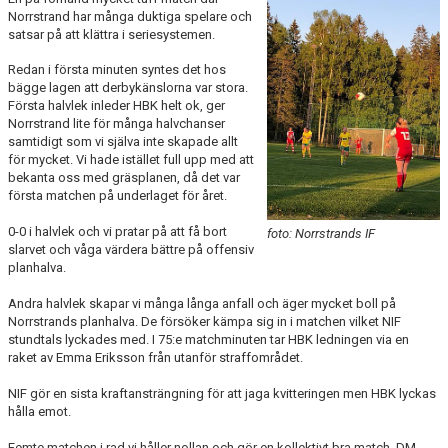
BILDGALLERI
Norrstrand har många duktiga spelare och
satsar på att klättra i seriesystemen.
DOKUMENT
Redan i första minuten syntes det hos
bägge lagen att derbykänslorna var stora.
KONTAKT
Första halvlek inleder HBK helt ok, ger
Norrstrand lite för många halvchanser
samtidigt som vi själva inte skapade allt
HISTORIA
för mycket. Vi hade istället full upp med att
bekanta oss med gräsplanen, då det var
första matchen på underlaget för året.
0-0 i halvlek och vi pratar på att få bort
foto: Norrstrands IF
slarvet och våga värdera bättre på offensiv
planhalva.
Andra halvlek skapar vi många långa anfall och äger mycket boll på
Norrstrands planhalva. De försöker kämpa sig in i matchen vilket NIF
stundtals lyckades med. I 75:e matchminuten tar HBK ledningen via en
raket av Emma Eriksson från utanför straffområdet.
NIF gör en sista kraftansträngning för att jaga kvitteringen men HBK lyckas
hålla emot.
Femte matchen i rad vi håller nollan och gör en kollektivt bra match. DM