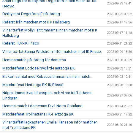
Snart dags för derby mot Degerfors IF och vi har träffat
2022-09-23 19:41
Hedvig.
Derby mot Degerfors IF på lördag
2022-09-22 00:52
Referat från matchen mot IFK Hallsberg
2022-09-17 17:36
Vi har träffat Molly Fält timmarna innan matchen mot IFK
2022-09-17 11:18
Hallsberg
Referat HBK-IK Frisco
2022-09-11 21:22
Vi har träffat Sanna Widström inför matchen mot IK Frisco.
2022-09-09 18:56
Hemmamatch på lördag för damerna
2022-09-08 00:39
Matchreferat Lödöse Nygård-Hertzöga BK
2022-09-03 18:31
Ett kort samtal med Rebecca timmarna innan match.
2022-09-03 12:41
Matchreferat Hertzöga BK-IK Rössö
2022-08-28 16:58
Några timmar kvar till avspark och vi har träffat Anna
2022-08-27 07:06
Lindgren
Hemma match i damernas Div1 Norra Götaland
2022-08-24 23:37
Matchreferat Trollhättans FK-Hertzöga BK
2022-08-21 17:22
Vi har träffat lagkaptenen Emilia Hansson inför matchen
2022-08-20 21:16
mot Trollhättans FK