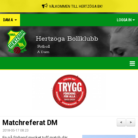
VÄLKOMMEN TILL HERTZÖGA BK!
DAM A
LOGGA IN
Hertzöga Bollklubb
Fotboll
A Dam
HEM
NYHETER
KALENDER
MATCHER
Matchreferat DM
<
>
TRUPPEN
2018-05-17 08:23
En på förhand mycket tuff match där