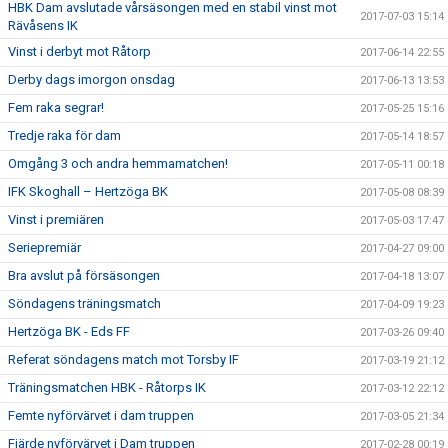
HBK Dam avslutade vårsäsongen med en stabil vinst mot
2017-07-03 15:14
Rävåsens IK
Vinst i derbyt mot Råtorp
2017-06-14 22:55
Derby dags imorgon onsdag
2017-06-13 13:53
Fem raka segrar!
2017-05-25 15:16
Tredje raka för dam
2017-05-14 18:57
Omgång 3 och andra hemmamatchen!
2017-05-11 00:18
IFK Skoghall – Hertzöga BK
2017-05-08 08:39
Vinst i premiären
2017-05-03 17:47
Seriepremiär
2017-04-27 09:00
Bra avslut på försäsongen
2017-04-18 13:07
Söndagens träningsmatch
2017-04-09 19:23
Hertzöga BK - Eds FF
2017-03-26 09:40
Referat söndagens match mot Torsby IF
2017-03-19 21:12
Träningsmatchen HBK - Råtorps IK
2017-03-12 22:12
Femte nyförvärvet i dam truppen
2017-03-05 21:34
Fjärde nyförvärvet i Dam truppen
2017-02-28 00:19