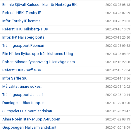
Emmie Sjövall Karlsson klar för Hertzöga BK!
2020-03-25 08:13
Referat: HBK- Torsby IF
2020-03-23 07:29
Inför: Torsby IF hemma
2020-03-20 20:03
Referat: IFK Hallsberg- HBK
2020-03-16 10:09
Inför: IFK Hallsberg borta
2020-03-13 20:50
Träningsrapport Februari
2020-03-05 09:53
Elin Hildén flyttas upp från klubbens U-lag.
2020-03-03 08:22
Robert Nilsson fysansvarig i Hertzöga dam
2020-02-18 22:08
Referat: HBK- Säffle SK
2020-02-15 17:04
Inför Säffle SK
2020-02-14 18:36
Målvaktstränare sökes!
2020-02-05 12:02
Träningsrapport Januari
2020-02-03 10:14
Damlaget utökar truppen
2020-01-29 09:20
Slutspelet i Hallvärmländskan
2020-01-28 20:47
Alma Norén stärker upp A-truppen
2020-01-22 08:13
Gruppseger i Hallvärmländskan!
2020-01-20 18:09