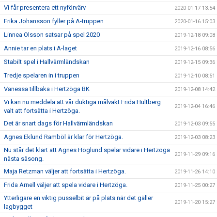
Vi får presentera ett nyförvärv
2020-01-17 13:54
Erika Johansson fyller på A-truppen
2020-01-16 15:03
Linnea Olsson satsar på spel 2020
2019-12-18 09:08
Annie tar en plats i A-laget
2019-12-16 08:56
Stabilt spel i Hallvärmländskan
2019-12-15 09:36
Tredje spelaren in i truppen
2019-12-10 08:51
Vanessa tillbaka i Hertzöga BK
2019-12-08 14:42
Vi kan nu meddela att vår duktiga målvakt Frida Hultberg
2019-12-04 16:46
valt att fortsätta i Hertzöga.
Det är snart dags för Hallvärmländskan
2019-12-03 09:55
Agnes Eklund Ramböl är klar för Hertzöga.
2019-12-03 08:23
Nu står det klart att Agnes Höglund spelar vidare i Hertzöga
2019-11-29 09:16
nästa säsong.
Maja Retzman väljer att fortsätta i Hertzöga.
2019-11-26 14:10
Frida Arnell väljer att spela vidare i Hertzöga.
2019-11-25 00:27
Ytterligare en viktig pusselbit är på plats när det gäller
2019-11-20 15:27
lagbygget