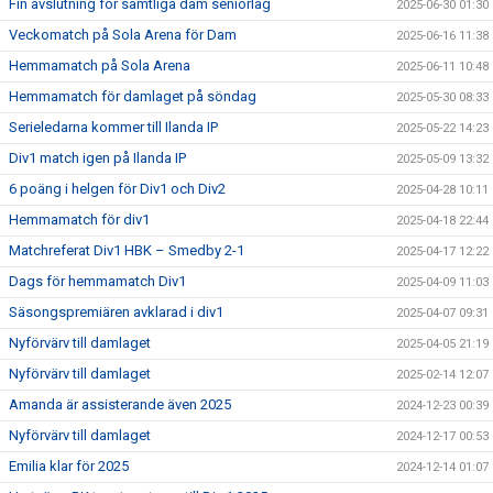
Fin avslutning för samtliga dam seniorlag
2025-06-30 01:30
Veckomatch på Sola Arena för Dam
2025-06-16 11:38
Hemmamatch på Sola Arena
2025-06-11 10:48
Hemmamatch för damlaget på söndag
2025-05-30 08:33
Serieledarna kommer till Ilanda IP
2025-05-22 14:23
Div1 match igen på Ilanda IP
2025-05-09 13:32
6 poäng i helgen för Div1 och Div2
2025-04-28 10:11
Hemmamatch för div1
2025-04-18 22:44
Matchreferat Div1 HBK – Smedby 2-1
2025-04-17 12:22
Dags för hemmamatch Div1
2025-04-09 11:03
Säsongspremiären avklarad i div1
2025-04-07 09:31
Nyförvärv till damlaget
2025-04-05 21:19
Nyförvärv till damlaget
2025-02-14 12:07
Amanda är assisterande även 2025
2024-12-23 00:39
Nyförvärv till damlaget
2024-12-17 00:53
Emilia klar för 2025
2024-12-14 01:07