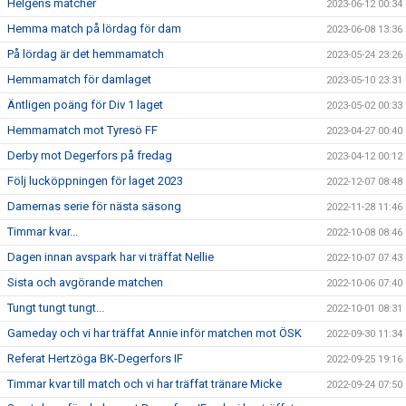
Helgens matcher
2023-06-12 00:34
Hemma match på lördag för dam
2023-06-08 13:36
På lördag är det hemmamatch
2023-05-24 23:26
Hemmamatch för damlaget
2023-05-10 23:31
Äntligen poäng för Div 1 laget
2023-05-02 00:33
Hemmamatch mot Tyresö FF
2023-04-27 00:40
Derby mot Degerfors på fredag
2023-04-12 00:12
Följ lucköppningen för laget 2023
2022-12-07 08:48
Damernas serie för nästa säsong
2022-11-28 11:46
Timmar kvar...
2022-10-08 08:46
Dagen innan avspark har vi träffat Nellie
2022-10-07 07:43
Sista och avgörande matchen
2022-10-06 07:40
Tungt tungt tungt...
2022-10-01 08:31
Gameday och vi har träffat Annie inför matchen mot ÖSK
2022-09-30 11:34
Referat Hertzöga BK-Degerfors IF
2022-09-25 19:16
Timmar kvar till match och vi har träffat tränare Micke
2022-09-24 07:50