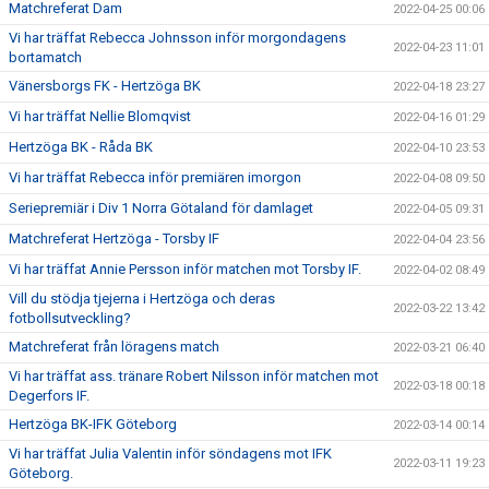
Matchreferat Dam
2022-04-25 00:06
Vi har träffat Rebecca Johnsson inför morgondagens
2022-04-23 11:01
bortamatch
Vänersborgs FK - Hertzöga BK
2022-04-18 23:27
Vi har träffat Nellie Blomqvist
2022-04-16 01:29
Hertzöga BK - Råda BK
2022-04-10 23:53
Vi har träffat Rebecca inför premiären imorgon
2022-04-08 09:50
Seriepremiär i Div 1 Norra Götaland för damlaget
2022-04-05 09:31
Matchreferat Hertzöga - Torsby IF
2022-04-04 23:56
Vi har träffat Annie Persson inför matchen mot Torsby IF.
2022-04-02 08:49
Vill du stödja tjejerna i Hertzöga och deras
2022-03-22 13:42
fotbollsutveckling?
Matchreferat från löragens match
2022-03-21 06:40
Vi har träffat ass. tränare Robert Nilsson inför matchen mot
2022-03-18 00:18
Degerfors IF.
Hertzöga BK-IFK Göteborg
2022-03-14 00:14
Vi har träffat Julia Valentin inför söndagens mot IFK
2022-03-11 19:23
Göteborg.