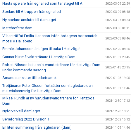
Nästa spelare från egna led som tar steget till A
2022-03-09 22:29
Spelare till A-truppen från egna led
2022-03-09 08:48
Ny spelare ansluter till damlaget
2022-03-07 08:34
Matchreferat dam
2022-03-06 01:11
Vi har träffat Emilia Hansson inför lördagens bortamatch
2022-03-03 08:46
mot IFK Hallsberg.
Emmie Johansson äntligen tillbaka i Hertzöga!
2022-02-20 08:25
Gunnar blir målvaktstränare i Hertzöga Dam
2022-01-31 23:45
Robert Nilsson blir assisterande tränare för Hertzöga Dam
2022-01-13 23:15
under kommande säsong
Amanda ansluter till ledarteamet
2022-01-08 19:05
Trotjänaren Peter Olsson fortsätter som lagledare och
2022-01-01 11:46
materialansvarig för Hertzöga Dam
Mikael Rundh är ny huvudansvarig tränare för Hertzöga
2021-12-30 17:12
Dam
Nyförvärv till damlaget
2021-12-20 10:21
Serieförslag 2022 Division 1
2021-12-02 15:12
En liten summering från lagledaren (dam)
2021-11-09 14:46