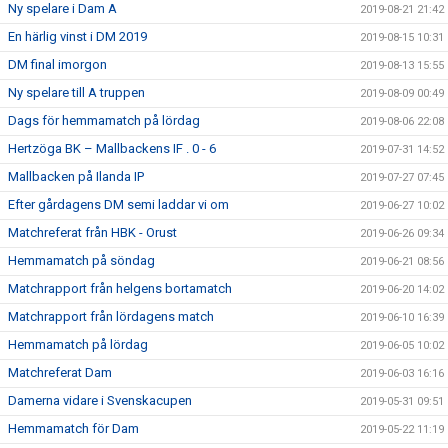
Ny spelare i Dam A
2019-08-21 21:42
En härlig vinst i DM 2019
2019-08-15 10:31
DM final imorgon
2019-08-13 15:55
Ny spelare till A truppen
2019-08-09 00:49
Dags för hemmamatch på lördag
2019-08-06 22:08
Hertzöga BK – Mallbackens IF . 0 - 6
2019-07-31 14:52
Mallbacken på Ilanda IP
2019-07-27 07:45
Efter gårdagens DM semi laddar vi om
2019-06-27 10:02
Matchreferat från HBK - Orust
2019-06-26 09:34
Hemmamatch på söndag
2019-06-21 08:56
Matchrapport från helgens bortamatch
2019-06-20 14:02
Matchrapport från lördagens match
2019-06-10 16:39
Hemmamatch på lördag
2019-06-05 10:02
Matchreferat Dam
2019-06-03 16:16
Damerna vidare i Svenskacupen
2019-05-31 09:51
Hemmamatch för Dam
2019-05-22 11:19