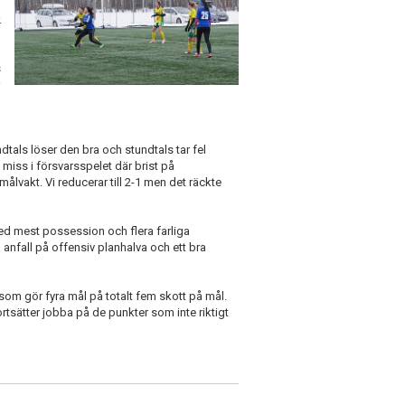
.
s
dtals löser den bra och stundtals tar fel
 miss i försvarsspelet där brist på
ålvakt. Vi reducerar till 2-1 men det räckte
d mest possession och flera farliga
 anfall på offensiv planhalva och ett bra
g som gör fyra mål på totalt fem skott på mål.
tsätter jobba på de punkter som inte riktigt