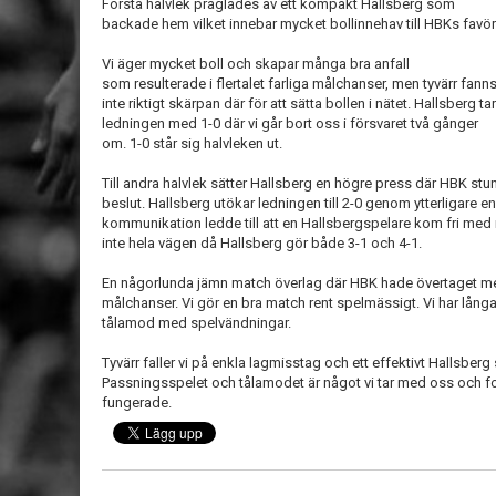
Första halvlek präglades av ett kompakt Hallsberg som
backade hem vilket innebar mycket bollinnehav till HBKs favör
Vi äger mycket boll och skapar många bra anfall
som resulterade i flertalet farliga målchanser, men tyvärr fann
inte riktigt skärpan där för att sätta bollen i nätet. Hallsberg tar
ledningen med 1-0 där vi går bort oss i försvaret två gånger
om. 1-0 står sig halvleken ut.
Till andra halvlek sätter Hallsberg en högre press där HBK stun
beslut. Hallsberg utökar ledningen till 2-0 genom ytterligare en
kommunikation ledde till att en Hallsbergspelare kom fri med m
inte hela vägen då Hallsberg gör både 3-1 och 4-1.
En någorlunda jämn match överlag där HBK hade övertaget me
målchanser. Vi gör en bra match rent spelmässigt. Vi har långa
tålamod med spelvändningar.
Tyvärr faller vi på enkla lagmisstag och ett effektivt Hallsber
Passningsspelet och tålamodet är något vi tar med oss och for
fungerade.