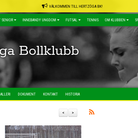
VÄLKOMMEN TILL HERTZÖGA BK!
 SENIOR
INNEBANDY UNGDOM
FUTSAL
TENNIS
OM KLUBBEN
S
ga Bollklubb
ALLERI
DOKUMENT
KONTAKT
HISTORIA
<
>