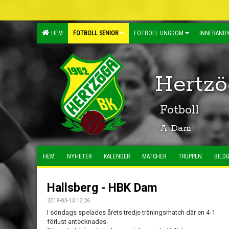
HEM
FOTBOLL SENIOR
FOTBOLL UNGDOM
INNEBANDY
Hertzö
Fotboll
A Dam
HEM
NYHETER
KALENDER
MATCHER
TRUPPEN
BILDG
Hallsberg - HBK Dam
2018-03-13 12:26
I söndags spelades årets tredje träningsmatch där en 4-1
förlust antecknades.