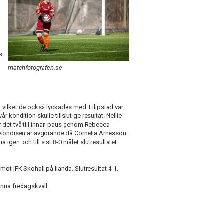
s
i
matchfotografen.se
g vilket de också lyckades med. Filipstad var
kondition skulle tillslut ge resultat. Nellie
ir det två till innan paus genom Rebecca
ch kondisen är avgörande då Cornelia Arnesson
lia igen och till sist 8-0 målet slutresultatet
mot IFK Skohall på Ilanda. Slutresultat 4-1.
enna fredagskväll.