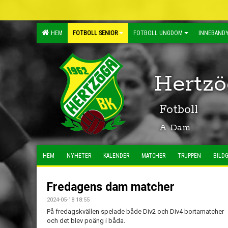
HEM
FOTBOLL SENIOR
FOTBOLL UNGDOM
INNEBANDY
Hertzö
Fotboll
A Dam
HEM
NYHETER
KALENDER
MATCHER
TRUPPEN
BILDG
Fredagens dam matcher
2024-05-18 18:55
På fredagskvällen spelade både Div2 och Div4 bortamatcher
och det blev poäng i båda.