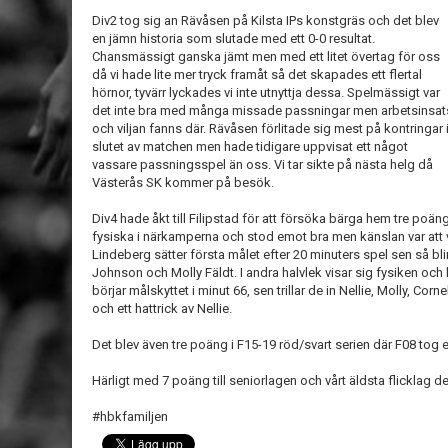
Div2 tog sig an Rävåsen på Kilsta IPs konstgräs och det blev
en jämn historia som slutade med ett 0-0 resultat.
Chansmässigt ganska jämt men med ett litet övertag för oss
då vi hade lite mer tryck framåt så det skapades ett flertal
hörnor, tyvärr lyckades vi inte utnyttja dessa. Spelmässigt var
det inte bra med många missade passningar men arbetsinsat
och viljan fanns där. Rävåsen förlitade sig mest på kontringar 
slutet av matchen men hade tidigare uppvisat ett något
vassare passningsspel än oss. Vi tar sikte på nästa helg då
Västerås SK kommer på besök.
Div4 hade åkt till Filipstad för att försöka bärga hem tre poän
fysiska i närkamperna och stod emot bra men känslan var att vår 
Lindeberg sätter första målet efter 20 minuters spel sen så bl
Johnson och Molly Fäldt. I andra halvlek visar sig fysiken o
börjar målskyttet i minut 66, sen trillar de in Nellie, Molly, Corne
och ett hattrick av Nellie.
Det blev även tre poäng i F15-19 röd/svart serien där F08 tog e
Härligt med 7 poäng till seniorlagen och vårt äldsta flicklag d
#hbkfamiljen