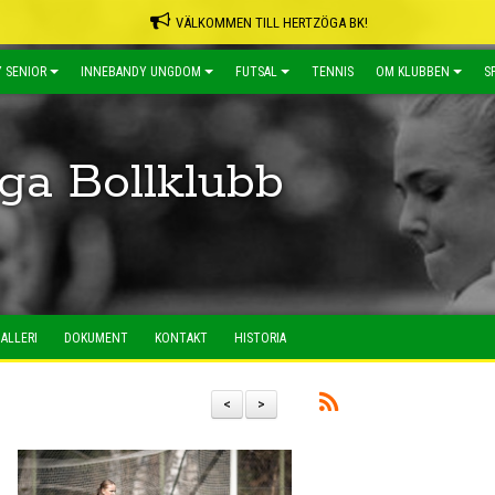
VÄLKOMMEN TILL HERTZÖGA BK!
 SENIOR
INNEBANDY UNGDOM
FUTSAL
TENNIS
OM KLUBBEN
S
ga Bollklubb
ALLERI
DOKUMENT
KONTAKT
HISTORIA
<
>