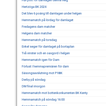
Full pott för damlagen denna helg
Hertzöga BK 2024
Det blev 6 poäng till damlagen under helgen
Hemmamatch på lördag för damlaget
Fredagens dam matcher
Helgens dam matcher
Hemmamatch på torsdag
Enkel seger för damlaget på bortaplan
Två vinster och en oavgord i helgen
Hemmamatch igen för Dam
Förlust I hemmapremiären för dam
Säsongsavslutning mot P18IK
Derby på söndag
DM final imorgon
Hemmamatch mot bottenkonkurrenten BK Kenty
Hemmamatch på söndag 16:00