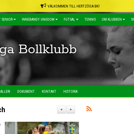
VÄLKOMMEN TILL HERTZÖGA BK!
 SENIOR
INNEBANDY UNGDOM
FUTSAL
TENNIS
OM KLUBBEN
S
ga Bollklubb
ALLERI
DOKUMENT
KONTAKT
HISTORIA
ch
<
>
h