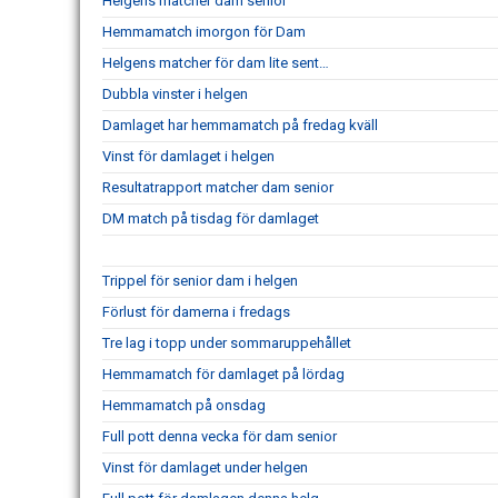
Helgens matcher dam senior
Hemmamatch imorgon för Dam
Helgens matcher för dam lite sent…
Dubbla vinster i helgen
Damlaget har hemmamatch på fredag kväll
Vinst för damlaget i helgen
Resultatrapport matcher dam senior
DM match på tisdag för damlaget
Trippel för senior dam i helgen
Förlust för damerna i fredags
Tre lag i topp under sommaruppehållet
Hemmamatch för damlaget på lördag
Hemmamatch på onsdag
Full pott denna vecka för dam senior
Vinst för damlaget under helgen