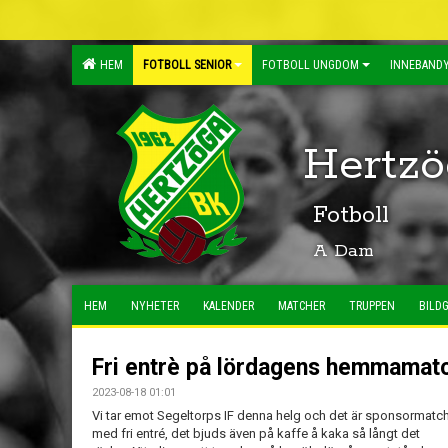
HEM
FOTBOLL SENIOR
FOTBOLL UNGDOM
INNEBANDY
Hertzö
Fotboll
A Dam
HEM
NYHETER
KALENDER
MATCHER
TRUPPEN
BILDG
Fri entrè på lördagens hemmamat
2023-08-18 01:01
Vi tar emot Segeltorps IF denna helg och det är sponsormatc
med fri entré, det bjuds även på kaffe å kaka så långt det