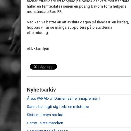
räcker. Ytterligare ett topplag på besök där våra motståndare
håller en femteplats i serien en poäng bakom förra helgens
motståndare Boo FF.
Vad kan va bättre än att avsluta dagen på Ilanda IP en lördag,
hoppas vi får se många supporters på plats denna
eftermiddag.
#hbkfamiljen
Nyhetsarkiv
Årets PARAD till Damernas hemmapremiär !
Sanna har tagit sig förbi en milstolpe
Sista matchen spelad
Derby i sista matchen