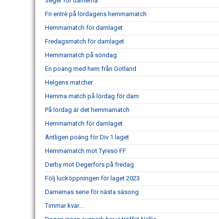
Seger för damerna
Fri entrè på lördagens hemmamatch
Hemmamatch för damlaget
Fredagsmatch för damlaget
Hemmamatch på söndag
En poäng med hem från Gotland
Helgens matcher
Hemma match på lördag för dam
På lördag är det hemmamatch
Hemmamatch för damlaget
Äntligen poäng för Div 1 laget
Hemmamatch mot Tyresö FF
Derby mot Degerfors på fredag
Följ lucköppningen för laget 2023
Damernas serie för nästa säsong
Timmar kvar...