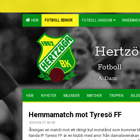
HEM
FOTBOLL SENIOR
FOTBOLL UNGDOM
INNEBANDY
Hertzö
Fotboll
A Dam
HEM
NYHETER
KALENDER
MATCHER
TRUPPEN
BILDG
Hemmamatch mot Tyresö FF
2023-04-27 00:40
Återigen en match mot ett riktigt kul motstånd som kommer til
Ilanda IP. Tyresö FF är en klubb med anor från damalsvenskan