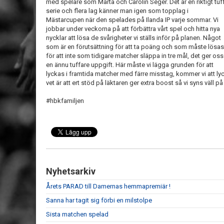
med spelare som Marta och Carolin Seger. Det är en riktigt tuf
serie och flera lag känner man igen som topplag i
Mästarcupen när den spelades på Ilanda IP varje sommar. Vi
jobbar under veckorna på att förbättra vårt spel och hitta nya
nycklar att lösa de svårigheter vi ställs inför på planen. Något
som är en förutsättning för att ta poäng och som måste lösas
för att inte som tidigare matcher släppa in tre mål, det ger oss
en ännu tuffare uppgift. Här måste vi lägga grunden för att
lyckas i framtida matcher med färre misstag, kommer vi att lyck
vet är att ert stöd på läktaren ger extra boost så vi syns väll på
#hbkfamiljen
Nyhetsarkiv
Årets PARAD till Damernas hemmapremiär !
Sanna har tagit sig förbi en milstolpe
Sista matchen spelad