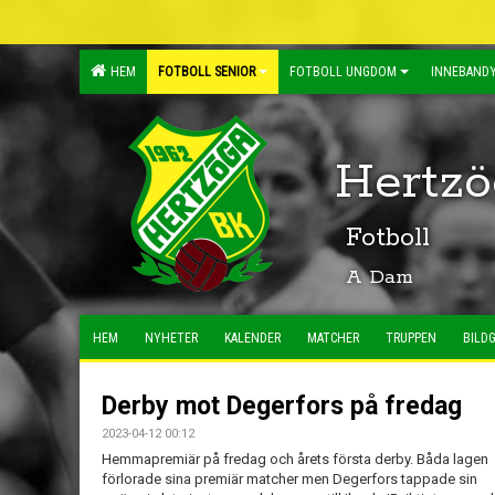
HEM
FOTBOLL SENIOR
FOTBOLL UNGDOM
INNEBANDY
Hertzö
Fotboll
A Dam
HEM
NYHETER
KALENDER
MATCHER
TRUPPEN
BILDG
Derby mot Degerfors på fredag
2023-04-12 00:12
Hemmapremiär på fredag och årets första derby. Båda lagen
förlorade sina premiär matcher men Degerfors tappade sin