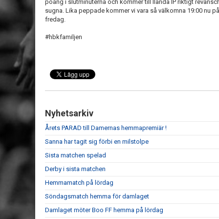
poäng i slutminuterna och kommer till Ilanda IP riktigt revansc
sugna. Lika peppade kommer vi vara så välkomna 19:00 nu p
fredag.
#hbkfamiljen
Nyhetsarkiv
Årets PARAD till Damernas hemmapremiär !
Sanna har tagit sig förbi en milstolpe
Sista matchen spelad
Derby i sista matchen
Hemmamatch på lördag
Söndagsmatch hemma för damlaget
Damlaget möter Boo FF hemma på lördag