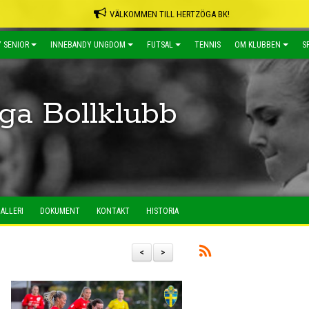
VÄLKOMMEN TILL HERTZÖGA BK!
 SENIOR
INNEBANDY UNGDOM
FUTSAL
TENNIS
OM KLUBBEN
S
ga Bollklubb
ALLERI
DOKUMENT
KONTAKT
HISTORIA
<
>