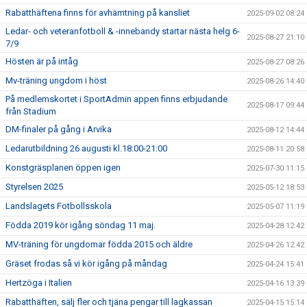
Rabatthäftena finns för avhämtning på kansliet
2025-09-02 08:24
Ledar- och veteranfotboll & -innebandy startar nästa helg 6-
2025-08-27 21:10
7/9
Hösten är på intåg
2025-08-27 08:26
Mv-träning ungdom i höst
2025-08-26 14:40
På medlemskortet i SportAdmin appen finns erbjudande
2025-08-17 09:44
från Stadium
DM-finaler på gång i Arvika
2025-08-12 14:44
Ledarutbildning 26 augusti kl.18:00-21:00
2025-08-11 20:58
Konstgräsplanen öppen igen
2025-07-30 11:15
Styrelsen 2025
2025-05-12 18:53
Landslagets Fotbollsskola
2025-05-07 11:19
Födda 2019 kör igång söndag 11 maj.
2025-04-28 12:42
MV-träning för ungdomar födda 2015 och äldre
2025-04-26 12:42
Gräset frodas så vi kör igång på måndag
2025-04-24 15:41
Hertzöga i Italien
2025-04-16 13:39
Rabatthäften, sälj fler och tjäna pengar till lagkassan
2025-04-15 15:14