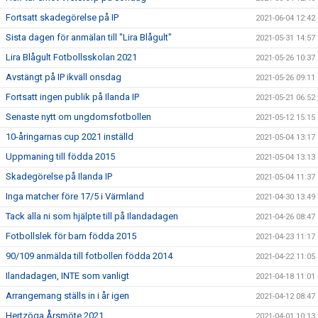
Fortsatt skadegörelse på IP
2021-06-04 12:42
Sista dagen för anmälan till "Lira Blågult"
2021-05-31 14:57
Lira Blågult Fotbollsskolan 2021
2021-05-26 10:37
Avstängt på IP ikväll onsdag
2021-05-26 09:11
Fortsatt ingen publik på Ilanda IP
2021-05-21 06:52
Senaste nytt om ungdomsfotbollen
2021-05-12 15:15
10-åringarnas cup 2021 inställd
2021-05-04 13:17
Uppmaning till födda 2015
2021-05-04 13:13
Skadegörelse på Ilanda IP
2021-05-04 11:37
Inga matcher före 17/5 i Värmland
2021-04-30 13:49
Tack alla ni som hjälpte till på Ilandadagen
2021-04-26 08:47
Fotbollslek för barn födda 2015
2021-04-23 11:17
90/109 anmälda till fotbollen födda 2014
2021-04-22 11:05
Ilandadagen, INTE som vanligt
2021-04-18 11:01
Arrangemang ställs in i år igen
2021-04-12 08:47
Hertzöga Årsmöte 2021
2021-04-01 10:13