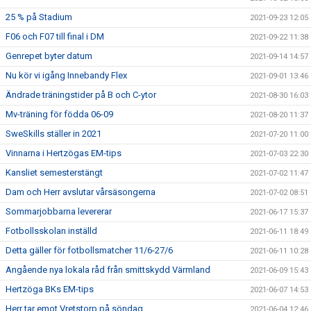
25 % på Stadium
2021-09-23 12:05
F06 och F07 till final i DM
2021-09-22 11:38
Genrepet byter datum
2021-09-14 14:57
Nu kör vi igång Innebandy Flex
2021-09-01 13:46
Ändrade träningstider på B och C-ytor
2021-08-30 16:03
Mv-träning för födda 06-09
2021-08-20 11:37
SweSkills ställer in 2021
2021-07-20 11:00
Vinnarna i Hertzögas EM-tips
2021-07-03 22:30
Kansliet semesterstängt
2021-07-02 11:47
Dam och Herr avslutar vårsäsongerna
2021-07-02 08:51
Sommarjobbarna levererar
2021-06-17 15:37
Fotbollsskolan inställd
2021-06-11 18:49
Detta gäller för fotbollsmatcher 11/6-27/6
2021-06-11 10:28
Angående nya lokala råd från smittskydd Värmland
2021-06-09 15:43
Hertzöga BKs EM-tips
2021-06-07 14:53
Herr tar emot Vretstorp på söndag
2021-06-04 12:46