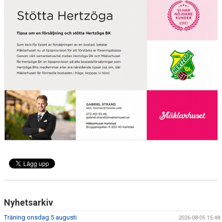
FRISPARKEN
BLI MEDLEM
MATCHER
KONTAKTER & LAG
FÖRENINGSDOKUMENT_GAMLA
SPONSORER
FÖRENINGSDOKUMENT
Nyhetsarkiv
Träning onsdag 5 augusti
2026-08-05 15:48