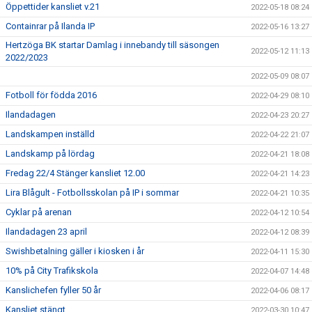
Öppettider kansliet v.21
2022-05-18 08:24
Containrar på Ilanda IP
2022-05-16 13:27
Hertzöga BK startar Damlag i innebandy till säsongen
2022-05-12 11:13
2022/2023
2022-05-09 08:07
Fotboll för födda 2016
2022-04-29 08:10
Ilandadagen
2022-04-23 20:27
Landskampen inställd
2022-04-22 21:07
Landskamp på lördag
2022-04-21 18:08
Fredag 22/4 Stänger kansliet 12.00
2022-04-21 14:23
Lira Blågult - Fotbollsskolan på IP i sommar
2022-04-21 10:35
Cyklar på arenan
2022-04-12 10:54
Ilandadagen 23 april
2022-04-12 08:39
Swishbetalning gäller i kiosken i år
2022-04-11 15:30
10% på City Trafikskola
2022-04-07 14:48
Kanslichefen fyller 50 år
2022-04-06 08:17
Kansliet stängt
2022-03-30 10:47