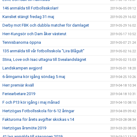
146 anmälda till Fotbollsskolan!
2019-06-05 09:12
Kansliet stängt fredag 31 maj
2019-05-29 16:02
Derby mot FBK och dubbla matcher för damlaget
2019-05-29 16:02
Herr-Kungsör och Dam åker västerut
2019-05-17 10:52
Tennisbanorna öppna
2019-05-07 21:24
135 anmälda till vår fotbollsskola "Lira Blågult"
2019-05-02 16:22
Stina, Love och Isac uttagna till Svealandslägret
2019-05-02 15:03
Landskampen avgjord
2019-05-01 18:20
6-åringarna kör igång söndag 5 maj
2019-04-25 10:26
Herr premiär ikväll
2019-04-18 10:34
Feriearbetare 2019
2019-04-18 10:31
F och P13 kör igång i maj månad
2019-04-10 08:15
Hertzögas Fotbollsskola för 6-12 åringar
2019-04-09 09:42
Fakturorna för årets avgifter skickas v.14
2019-03-28 08:34
Hertzögas årsmöte 2019
2019-03-20 08:05
41 lag anmälda till säsongen 2019
2019-03-12 13:14