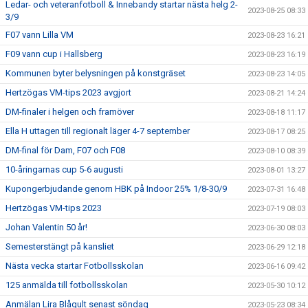
Ledar- och veteranfotboll & Innebandy startar nästa helg 2-
2023-08-25 08:33
3/9
F07 vann Lilla VM
2023-08-23 16:21
F09 vann cup i Hallsberg
2023-08-23 16:19
Kommunen byter belysningen på konstgräset
2023-08-23 14:05
Hertzögas VM-tips 2023 avgjort
2023-08-21 14:24
DM-finaler i helgen och framöver
2023-08-18 11:17
Ella H uttagen till regionalt läger 4-7 september
2023-08-17 08:25
DM-final för Dam, F07 och F08
2023-08-10 08:39
10-åringarnas cup 5-6 augusti
2023-08-01 13:27
Kupongerbjudande genom HBK på Indoor 25% 1/8-30/9
2023-07-31 16:48
Hertzögas VM-tips 2023
2023-07-19 08:03
Johan Valentin 50 år!
2023-06-30 08:03
Semesterstängt på kansliet
2023-06-29 12:18
Nästa vecka startar Fotbollsskolan
2023-06-16 09:42
125 anmälda till fotbollsskolan
2023-05-30 10:12
Anmälan Lira Blågult senast söndag
2023-05-23 08:34