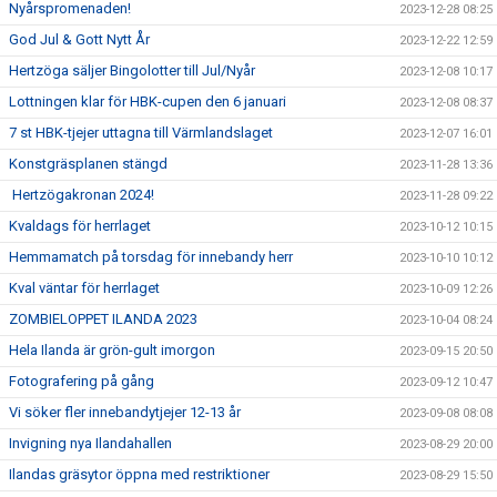
Nyårspromenaden!
2023-12-28 08:25
God Jul & Gott Nytt År
2023-12-22 12:59
Hertzöga säljer Bingolotter till Jul/Nyår
2023-12-08 10:17
Lottningen klar för HBK-cupen den 6 januari
2023-12-08 08:37
7 st HBK-tjejer uttagna till Värmlandslaget
2023-12-07 16:01
Konstgräsplanen stängd
2023-11-28 13:36
Hertzögakronan 2024!
2023-11-28 09:22
Kvaldags för herrlaget
2023-10-12 10:15
Hemmamatch på torsdag för innebandy herr
2023-10-10 10:12
Kval väntar för herrlaget
2023-10-09 12:26
ZOMBIELOPPET ILANDA 2023
2023-10-04 08:24
Hela Ilanda är grön-gult imorgon
2023-09-15 20:50
Fotografering på gång
2023-09-12 10:47
Vi söker fler innebandytjejer 12-13 år
2023-09-08 08:08
Invigning nya Ilandahallen
2023-08-29 20:00
Ilandas gräsytor öppna med restriktioner
2023-08-29 15:50