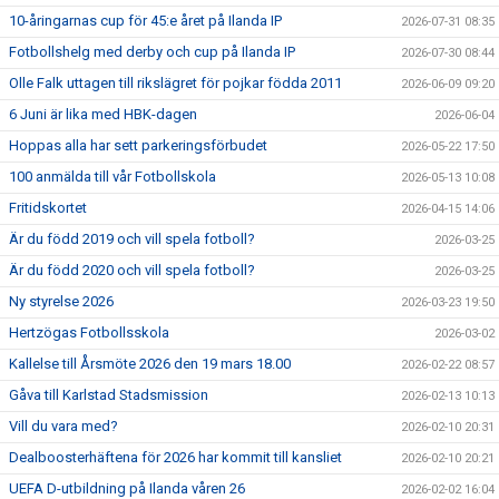
10-åringarnas cup för 45:e året på Ilanda IP
2026-07-31 08:35
Fotbollshelg med derby och cup på Ilanda IP
2026-07-30 08:44
Olle Falk uttagen till rikslägret för pojkar födda 2011
2026-06-09 09:20
6 Juni är lika med HBK-dagen
2026-06-04
Hoppas alla har sett parkeringsförbudet
2026-05-22 17:50
100 anmälda till vår Fotbollskola
2026-05-13 10:08
Fritidskortet
2026-04-15 14:06
Är du född 2019 och vill spela fotboll?
2026-03-25
Är du född 2020 och vill spela fotboll?
2026-03-25
Ny styrelse 2026
2026-03-23 19:50
Hertzögas Fotbollsskola
2026-03-02
Kallelse till Årsmöte 2026 den 19 mars 18.00
2026-02-22 08:57
Gåva till Karlstad Stadsmission
2026-02-13 10:13
Vill du vara med?
2026-02-10 20:31
Dealboosterhäftena för 2026 har kommit till kansliet
2026-02-10 20:21
UEFA D-utbildning på Ilanda våren 26
2026-02-02 16:04