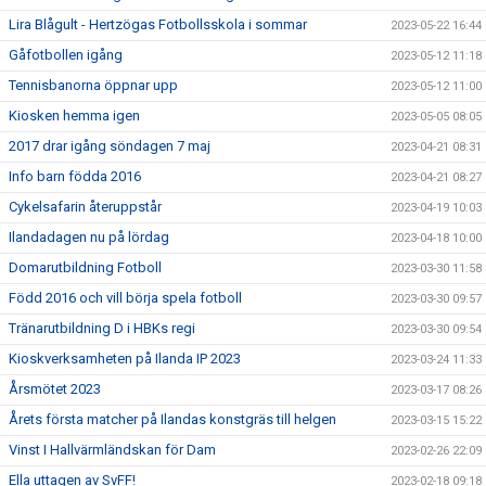
Lira Blågult - Hertzögas Fotbollsskola i sommar
2023-05-22 16:44
Gåfotbollen igång
2023-05-12 11:18
Tennisbanorna öppnar upp
2023-05-12 11:00
Kiosken hemma igen
2023-05-05 08:05
2017 drar igång söndagen 7 maj
2023-04-21 08:31
Info barn födda 2016
2023-04-21 08:27
Cykelsafarin återuppstår
2023-04-19 10:03
Ilandadagen nu på lördag
2023-04-18 10:00
Domarutbildning Fotboll
2023-03-30 11:58
Född 2016 och vill börja spela fotboll
2023-03-30 09:57
Tränarutbildning D i HBKs regi
2023-03-30 09:54
Kioskverksamheten på Ilanda IP 2023
2023-03-24 11:33
Årsmötet 2023
2023-03-17 08:26
Årets första matcher på Ilandas konstgräs till helgen
2023-03-15 15:22
Vinst I Hallvärmländskan för Dam
2023-02-26 22:09
Ella uttagen av SvFF!
2023-02-18 09:18