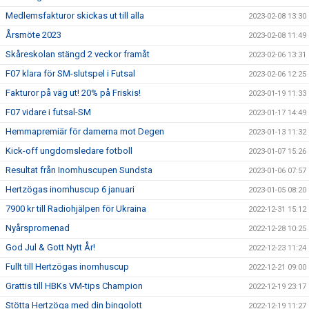
Medlemsfakturor skickas ut till alla
2023-02-08 13:30
Årsmöte 2023
2023-02-08 11:49
Skåreskolan stängd 2 veckor framåt
2023-02-06 13:31
F07 klara för SM-slutspel i Futsal
2023-02-06 12:25
Fakturor på väg ut! 20% på Friskis!
2023-01-19 11:33
F07 vidare i futsal-SM
2023-01-17 14:49
Hemmapremiär för damerna mot Degen
2023-01-13 11:32
Kick-off ungdomsledare fotboll
2023-01-07 15:26
Resultat från Inomhuscupen Sundsta
2023-01-06 07:57
Hertzögas inomhuscup 6 januari
2023-01-05 08:20
7900 kr till Radiohjälpen för Ukraina
2022-12-31 15:12
Nyårspromenad
2022-12-28 10:25
God Jul & Gott Nytt År!
2022-12-23 11:24
Fullt till Hertzögas inomhuscup
2022-12-21 09:00
Grattis till HBKs VM-tips Champion
2022-12-19 23:17
Stötta Hertzöga med din bingolott
2022-12-19 11:27