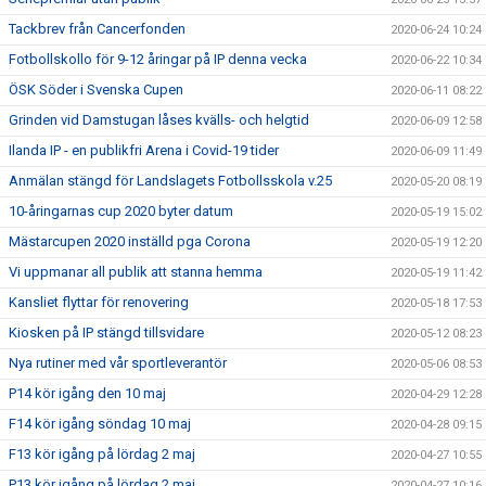
Tackbrev från Cancerfonden
2020-06-24 10:24
Fotbollskollo för 9-12 åringar på IP denna vecka
2020-06-22 10:34
ÖSK Söder i Svenska Cupen
2020-06-11 08:22
Grinden vid Damstugan låses kvälls- och helgtid
2020-06-09 12:58
Ilanda IP - en publikfri Arena i Covid-19 tider
2020-06-09 11:49
Anmälan stängd för Landslagets Fotbollsskola v.25
2020-05-20 08:19
10-åringarnas cup 2020 byter datum
2020-05-19 15:02
Mästarcupen 2020 inställd pga Corona
2020-05-19 12:20
Vi uppmanar all publik att stanna hemma
2020-05-19 11:42
Kansliet flyttar för renovering
2020-05-18 17:53
Kiosken på IP stängd tillsvidare
2020-05-12 08:23
Nya rutiner med vår sportleverantör
2020-05-06 08:53
P14 kör igång den 10 maj
2020-04-29 12:28
F14 kör igång söndag 10 maj
2020-04-28 09:15
F13 kör igång på lördag 2 maj
2020-04-27 10:55
P13 kör igång på lördag 2 maj
2020-04-27 10:16