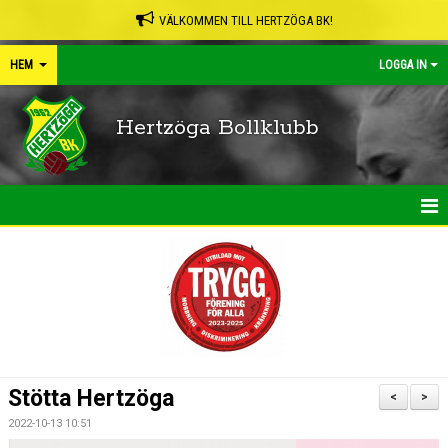
VÄLKOMMEN TILL HERTZÖGA BK!
HEM
LOGGA IN
Hertzöga Bollklubb
HEM
NYHETER
KALENDER
LEDARPÄRMEN
Stötta Hertzöga
<
>
SHOP
2022-10-13 10:51