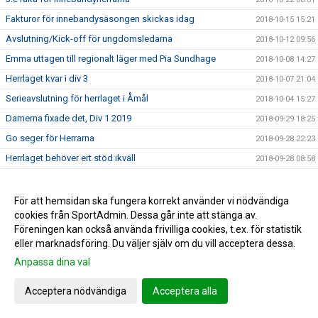
Fakturor för innebandysäsongen skickas idag
2018-10-15 15:21
Avslutning/Kick-off för ungdomsledarna
2018-10-12 09:56
Emma uttagen till regionalt läger med Pia Sundhage
2018-10-08 14:27
Herrlaget kvar i div 3
2018-10-07 21:04
Serieavslutning för herrlaget i Åmål
2018-10-04 15:27
Damerna fixade det, Div 1 2019
2018-09-29 18:25
Go seger för Herrarna
2018-09-28 22:23
Herrlaget behöver ert stöd ikväll
2018-09-28 08:58
3 poäng för herrarna
2018-09-21 10:12
0-3 förlust i JDM
2018-09-19 21:41
För att hemsidan ska fungera korrekt använder vi nödvändiga
cookies från SportAdmin. Dessa går inte att stänga av.
Hertzöga - Ölme lördag 13.00
2018-09-14 11:21
Föreningen kan också använda frivilliga cookies, t.ex. för statistik
Herr U säkrade seriesegern
2018-09-10 09:55
eller marknadsföring. Du väljer själv om du vill acceptera dessa.
Adolfsberg - Hertzöga 1-3
2018-09-08 13:48
Anpassa dina val
Daves grabbar åker till Adolfsberg
2018-09-07 08:42
Acceptera nödvändiga
Acceptera alla
JDM-final för våra tjejer
2018-09-05 14:56
Ödesmatch för herrlaget
2018-08-31 12:48