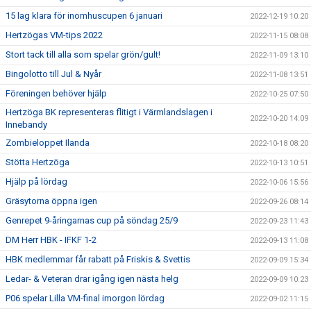
15 lag klara för inomhuscupen 6 januari
2022-12-19 10:20
Hertzögas VM-tips 2022
2022-11-15 08:08
Stort tack till alla som spelar grön/gult!
2022-11-09 13:10
Bingolotto till Jul & Nyår
2022-11-08 13:51
Föreningen behöver hjälp
2022-10-25 07:50
Hertzöga BK representeras flitigt i Värmlandslagen i
2022-10-20 14:09
Innebandy
Zombieloppet Ilanda
2022-10-18 08:20
Stötta Hertzöga
2022-10-13 10:51
Hjälp på lördag
2022-10-06 15:56
Gräsytorna öppna igen
2022-09-26 08:14
Genrepet 9-åringarnas cup på söndag 25/9
2022-09-23 11:43
DM Herr HBK - IFKF 1-2
2022-09-13 11:08
HBK medlemmar får rabatt på Friskis & Svettis
2022-09-09 15:34
Ledar- & Veteran drar igång igen nästa helg
2022-09-09 10:23
P06 spelar Lilla VM-final imorgon lördag
2022-09-02 11:15