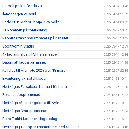
Fotboll pojkar födda 2017
2025-04-14 10:28
Ilandadagen 26 april
2025-04-04 11:52
Född 2019 och vill börja leka boll?
2025-04-04 09:02
Välkommen på föreläsning
2025-03-27 10:01
Rabatthäften finns att hämta på kansliet
2025-03-26 13:45
SportAdmin Status
2025-03-17 12:09
47 lag anmälda till VFFs seriespel
2025-03-14 12:14
Datum att lägga på minnet
2025-02-18 11:28
Kallelse till Årsmöte 2025 den 18 mars
2025-02-07 22:35
Inventering av matchkläder
2025-01-31 10:41
Hertzögas Futsalcup 4 januari för herrar
2025-01-03 11:00
Resultat tipspromenad
2024-12-31 14:02
Hertzöga säljer bingolotto till Nyår
2024-12-26 10:01
Hertzögas Nyårspromenad
2024-12-25 14:23
Retro T-shirt kommer idag fredag
2024-12-19 15:51
Hertzöga-julklappen i samarbete med Stadium
2024-12-04 13:18