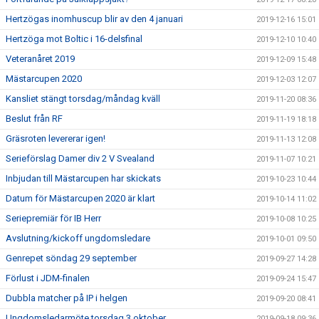
Hertzögas inomhuscup blir av den 4 januari
2019-12-16 15:01
Hertzöga mot Boltic i 16-delsfinal
2019-12-10 10:40
Veteranåret 2019
2019-12-09 15:48
Mästarcupen 2020
2019-12-03 12:07
Kansliet stängt torsdag/måndag kväll
2019-11-20 08:36
Beslut från RF
2019-11-19 18:18
Gräsroten levererar igen!
2019-11-13 12:08
Serieförslag Damer div 2 V Svealand
2019-11-07 10:21
Inbjudan till Mästarcupen har skickats
2019-10-23 10:44
Datum för Mästarcupen 2020 är klart
2019-10-14 11:02
Seriepremiär för IB Herr
2019-10-08 10:25
Avslutning/kickoff ungdomsledare
2019-10-01 09:50
Genrepet söndag 29 september
2019-09-27 14:28
Förlust i JDM-finalen
2019-09-24 15:47
Dubbla matcher på IP i helgen
2019-09-20 08:41
Ungdomsledarmöte torsdag 3 oktober
2019-09-18 09:36