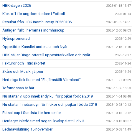
HBK-dagen 2026
2026-01-18 13:47
Kick-off för ungdomsledare i Fotboll
2026-01-14
Resultat från HBK Inomhuscup 20260106
2026-01-05 14:51
Äntligen fullt i herrarnas inomhuscup
2025-12-30 09:03
Nyårspromenad
2025-12-29
Öppettider Kansliet under Jul och Nyår
2025-12-18 11:10
HBK säljer Bingolotter till uppesittarkvällen och Nyår
2025-12-17
Fakturor och Fritidskortet
2025-11-24
Skåre och Musikhjälpen
2025-11-24
Hertzöga fick fira med "Ett jämställt Värmland"
2025-11-21 09:59
Tofsmössan är här
2025-11-06 15:53
Nu startar vi upp innebandy kul för pojkar födda 2019
2025-11-04 08:48
Nu startar innebandyn för flickor och pojkar födda 2018
2025-10-28 10:13
Futsal-cup i Sundsta för herrsenior
2025-10-15 10:12
Herrlaget inledde med seger i kvalspelet till div 3
2025-10-13 08:37
Ledaravslutning 15 november
2025-10-08 11:49