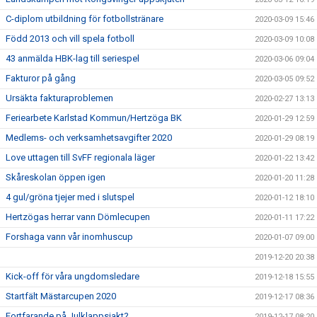
C-diplom utbildning för fotbollstränare
2020-03-09 15:46
Född 2013 och vill spela fotboll
2020-03-09 10:08
43 anmälda HBK-lag till seriespel
2020-03-06 09:04
Fakturor på gång
2020-03-05 09:52
Ursäkta fakturaproblemen
2020-02-27 13:13
Feriearbete Karlstad Kommun/Hertzöga BK
2020-01-29 12:59
Medlems- och verksamhetsavgifter 2020
2020-01-29 08:19
Love uttagen till SvFF regionala läger
2020-01-22 13:42
Skåreskolan öppen igen
2020-01-20 11:28
4 gul/gröna tjejer med i slutspel
2020-01-12 18:10
Hertzögas herrar vann Dömlecupen
2020-01-11 17:22
Forshaga vann vår inomhuscup
2020-01-07 09:00
2019-12-20 20:38
Kick-off för våra ungdomsledare
2019-12-18 15:55
Startfält Mästarcupen 2020
2019-12-17 08:36
Fortfarande på Julklappsjakt?
2019-12-17 08:20