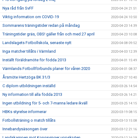
Nya råd från SvFF
2020-04-24 21:51
Viktig information om COVID-19
2020-04-24 10:50
Sommarens träningstider redan på måndag
2020-04-23 14:39
Träningstider gräs, OBS! gäller från och med 27 april
2020-04-23 10:08
Landslagets Fotbollskola, senaste nytt
2020-04-08 09:52
Inga matcher tillåts i Värmland
2020-04-03 12:39
Inställt föräldramöte för födda 2013
2020-04-01 15:49
Värmlands Fotbollförbunds planer för våren 2020
2020-04-01 08:37
Årsmöte Hertzöga BK 31/3
2020-03-27 10:40
C diplom utbildningen inställd
2020-03-26 14:54
Ny information till alla födda 2013
2020-03-26 14:21
Ingen utbildning för 5- och 7-manna ledare ikväll
2020-03-25 14:15
HBKs styrelse informerar
2020-03-19 08:15
Fotbollsträning o match tillåts
2020-03-13 15:08
Innebandysäsongen över
2020-03-12 21:16
Landskampen mot Kongsvinger uppskjuten
2020-03-12 16:19