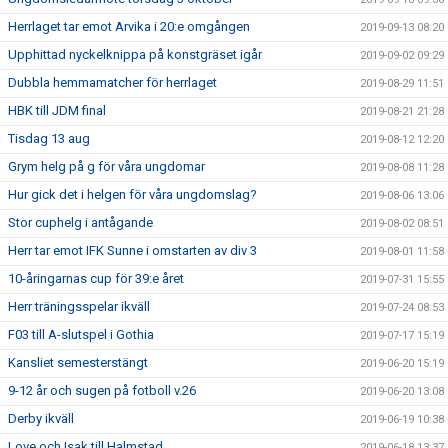
Herrlaget tar emot Arvika i 20:e omgången
2019-09-13 08:20
Upphittad nyckelknippa på konstgräset igår
2019-09-02 09:29
Dubbla hemmamatcher för herrlaget
2019-08-29 11:51
HBK till JDM final
2019-08-21 21:28
Tisdag 13 aug
2019-08-12 12:20
Grym helg på g för våra ungdomar
2019-08-08 11:28
Hur gick det i helgen för våra ungdomslag?
2019-08-06 13:06
Stor cuphelg i antågande
2019-08-02 08:51
Herr tar emot IFK Sunne i omstarten av div 3
2019-08-01 11:58
10-åringarnas cup för 39:e året
2019-07-31 15:55
Herr träningsspelar ikväll
2019-07-24 08:53
F03 till A-slutspel i Gothia
2019-07-17 15:19
Kansliet semesterstängt
2019-06-20 15:19
9-12 år och sugen på fotboll v.26
2019-06-20 13:08
Derby ikväll
2019-06-19 10:38
Love och Isak till Halmstad
2019-06-18 13:37