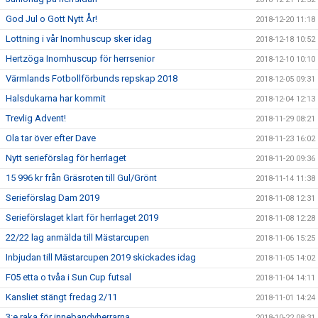
God Jul o Gott Nytt År!
2018-12-20 11:18
Lottning i vår Inomhuscup sker idag
2018-12-18 10:52
Hertzöga Inomhuscup för herrsenior
2018-12-10 10:10
Värmlands Fotbollförbunds repskap 2018
2018-12-05 09:31
Halsdukarna har kommit
2018-12-04 12:13
Trevlig Advent!
2018-11-29 08:21
Ola tar över efter Dave
2018-11-23 16:02
Nytt serieförslag för herrlaget
2018-11-20 09:36
15 996 kr från Gräsroten till Gul/Grönt
2018-11-14 11:38
Serieförslag Dam 2019
2018-11-08 12:31
Serieförslaget klart för herrlaget 2019
2018-11-08 12:28
22/22 lag anmälda till Mästarcupen
2018-11-06 15:25
Inbjudan till Mästarcupen 2019 skickades idag
2018-11-05 14:02
F05 etta o tvåa i Sun Cup futsal
2018-11-04 14:11
Kansliet stängt fredag 2/11
2018-11-01 14:24
3:e raka för innebandyherrarna
2018-10-22 08:31