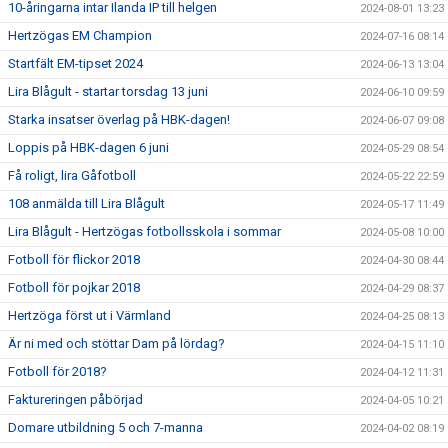
10-åringarna intar Ilanda IP till helgen
2024-08-01 13:23
Hertzögas EM Champion
2024-07-16 08:14
Startfält EM-tipset 2024
2024-06-13 13:04
Lira Blågult - startar torsdag 13 juni
2024-06-10 09:59
Starka insatser överlag på HBK-dagen!
2024-06-07 09:08
Loppis på HBK-dagen 6 juni
2024-05-29 08:54
Få roligt, lira Gåfotboll
2024-05-22 22:59
108 anmälda till Lira Blågult
2024-05-17 11:49
Lira Blågult - Hertzögas fotbollsskola i sommar
2024-05-08 10:00
Fotboll för flickor 2018
2024-04-30 08:44
Fotboll för pojkar 2018
2024-04-29 08:37
Hertzöga först ut i Värmland
2024-04-25 08:13
Är ni med och stöttar Dam på lördag?
2024-04-15 11:10
Fotboll för 2018?
2024-04-12 11:31
Faktureringen påbörjad
2024-04-05 10:21
Domare utbildning 5 och 7-manna
2024-04-02 08:19