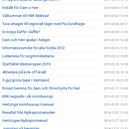
Inställt för Dam o Herr
2019-03-09 11:04
Välkommen till HBK Mattias!
2019-03-07 15:40
Tuva uttagen till regionalt läger med Pia Sundhage
2019-03-06 08:27
En köpp kaffe i Säffle?
2019-03-05 12:35
Dam och Herr spelar i helgen
2019-02-21 16:58
Informationsmöte för alla födda 2012
2019-02-15 11:01
Ledarresa för ungdomsledarna
2019-02-15 10:59
Startfältet Mästarcupen 2019
2019-01-31 14:28
48 ledare på kick-off ikväll
2019-01-24 16:18
3 gul/gröna tjejer i Värmland
2019-01-18 22:30
Rossö hemma för dam och Ölme borta för herr
2019-01-17 10:04
KBK segrade i vår inomhuscup
2019-01-07 13:32
Hertzöga Inomhuscup 6 januari
2019-01-01 13:01
Resultat från Nyårspromenaden
2018-12-31 15:25
Hertzögas Nyårspromenad
2018-12-27 09:27
Juniorlag på herrsidan
2018-12-21 12:52