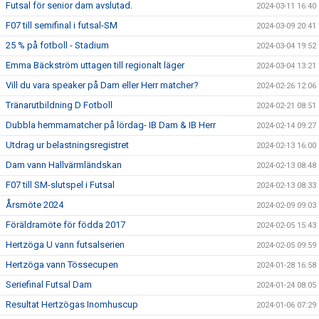
Futsal för senior dam avslutad.
2024-03-11 16:40
F07 till semifinal i futsal-SM
2024-03-09 20:41
25 % på fotboll - Stadium
2024-03-04 19:52
Emma Bäckström uttagen till regionalt läger
2024-03-04 13:21
Vill du vara speaker på Dam eller Herr matcher?
2024-02-26 12:06
Tränarutbildning D Fotboll
2024-02-21 08:51
Dubbla hemmamatcher på lördag- IB Dam & IB Herr
2024-02-14 09:27
Utdrag ur belastningsregistret
2024-02-13 16:00
Dam vann Hallvärmländskan
2024-02-13 08:48
F07 till SM-slutspel i Futsal
2024-02-13 08:33
Årsmöte 2024
2024-02-09 09:03
Föräldramöte för födda 2017
2024-02-05 15:43
Hertzöga U vann futsalserien
2024-02-05 09:59
Hertzöga vann Tössecupen
2024-01-28 16:58
Seriefinal Futsal Dam
2024-01-24 08:05
Resultat Hertzögas Inomhuscup
2024-01-06 07:29