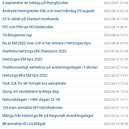
3 september en heldag på Bryngfjorden
2022-09-01 07:04
Ändrade träningstider från och med måndag 29 augusti
2022-08-23 09:23
25 % rabatt på Stadium Innebandy
2022-08-18 17:03
P07 och P09 var till Oddebollen
2022-08-10 08:41
10-åringarnas cup
2022-08-04 13:16
Nu är EM 2022 över och vi har vinnare i Hertzögas tips
2022-08-04 09:40
Startlista Hertzöga EM-Champion 2022
2022-07-06 07:28
Hertzögas EM-tips 2022
2022-06-27 07:34
Traditionsenligt vattenbus på avslutningsdagen i f-skolan
2022-06-22 15:46
Hertzöga BKs EM tips 2022
2022-06-22 13:47
Tack ICA för ett fortsatt bra samarbete
2022-06-15 10:24
Sjung om studentens lyckliga dag
2022-06-09 12:53
Nationaldagen = HBK-dagen 12-18
2022-05-31 14:17
126 barn anmälda till Fotbollsskolan
2022-05-31 14:12
Många från Hertzöga BK på Regionalt utvecklingsläger
2022-05-26 12:24
88 anmälda till Lira Blågult
2022-05-18 08:38