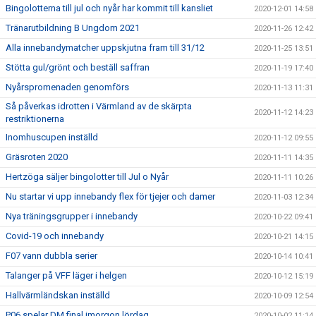
Bingolotterna till jul och nyår har kommit till kansliet
2020-12-01 14:58
Tränarutbildning B Ungdom 2021
2020-11-26 12:42
Alla innebandymatcher uppskjutna fram till 31/12
2020-11-25 13:51
Stötta gul/grönt och beställ saffran
2020-11-19 17:40
Nyårspromenaden genomförs
2020-11-13 11:31
Så påverkas idrotten i Värmland av de skärpta
2020-11-12 14:23
restriktionerna
Inomhuscupen inställd
2020-11-12 09:55
Gräsroten 2020
2020-11-11 14:35
Hertzöga säljer bingolotter till Jul o Nyår
2020-11-11 10:26
Nu startar vi upp innebandy flex för tjejer och damer
2020-11-03 12:34
Nya träningsgrupper i innebandy
2020-10-22 09:41
Covid-19 och innebandy
2020-10-21 14:15
F07 vann dubbla serier
2020-10-14 10:41
Talanger på VFF läger i helgen
2020-10-12 15:19
Hallvärmländskan inställd
2020-10-09 12:54
P06 spelar DM final imorgon lördag
2020-10-02 11:14