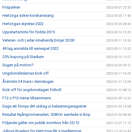
Frisparken
2022-03-27 23:32
Hertzöga söker kioskansvarig
2022-03-25 11:46
Hertzögas styrelse 2022
2022-03-25 08:44
Uppstartsmöte för födda 2015
2022-03-14 13:23
Veteran- och Ledar-innebandy börjar 20:00
2022-03-11 14:26
49 lag anmälda till seriespel 2022
2022-03-11 13:32
25% kupong på Stadium
2022-03-10 13:57
Sugen på motion?
2022-02-25 05:51
Ungdomsledarnas kick-off
2022-02-17 16:29
Årsmöte 24 mars i damstugan
2022-01-21 12:04
Kick-off för ungdomslagen fotboll
2022-01-12 08:12
F12 o P12 tränar tillsammans
2022-01-09 12:22
Dags att förnya ditt utdrag ur belastningsregistret
2022-01-03 14:08
Resultat Nyårspromenaden, 5280 kr samlade vi ihop
2022-01-03 08:50
Följande gäller om publik inomhus från 23/12
2021-12-21 11:12
Jullovs Bowling för Hertzöga BK:s medlemmar
2021-12-20 10:45