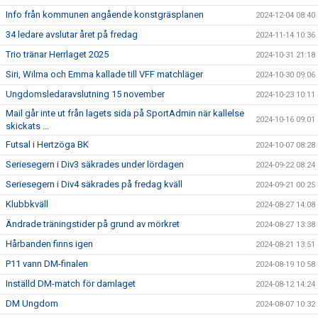
Info från kommunen angående konstgräsplanen
2024-12-04 08:40
34 ledare avslutar året på fredag
2024-11-14 10:36
Trio tränar Herrlaget 2025
2024-10-31 21:18
Siri, Wilma och Emma kallade till VFF matchläger
2024-10-30 09:06
Ungdomsledaravslutning 15 november
2024-10-23 10:11
Mail går inte ut från lagets sida på SportAdmin när kallelse
2024-10-16 09:01
skickats ...
Futsal i Hertzöga BK
2024-10-07 08:28
Seriesegern i Div3 säkrades under lördagen
2024-09-22 08:24
Seriesegern i Div4 säkrades på fredag kväll
2024-09-21 00:25
Klubbkväll
2024-08-27 14:08
Ändrade träningstider på grund av mörkret
2024-08-27 13:38
Hårbanden finns igen
2024-08-21 13:51
P11 vann DM-finalen
2024-08-19 10:58
Inställd DM-match för damlaget
2024-08-12 14:24
DM Ungdom
2024-08-07 10:32