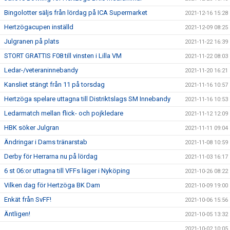
Bingolotter säljs från lördag på ICA Supermarket
2021-12-16 15:28
Hertzögacupen inställd
2021-12-09 08:25
Julgranen på plats
2021-11-22 16:39
STORT GRATTIS F08 till vinsten i Lilla VM
2021-11-22 08:03
Ledar-/veteraninnebandy
2021-11-20 16:21
Kansliet stängt från 11 på torsdag
2021-11-16 10:57
Hertzöga spelare uttagna till Distriktslags SM Innebandy
2021-11-16 10:53
Ledarmatch mellan flick- och pojkledare
2021-11-12 12:09
HBK söker Julgran
2021-11-11 09:04
Ändringar i Dams tränarstab
2021-11-08 10:59
Derby för Herrarna nu på lördag
2021-11-03 16:17
6 st 06:or uttagna till VFFs läger i Nyköping
2021-10-26 08:22
Vilken dag för Hertzöga BK Dam
2021-10-09 19:00
Enkät från SvFF!
2021-10-06 15:56
Äntligen!
2021-10-05 13:32
2021-10-02 10:05