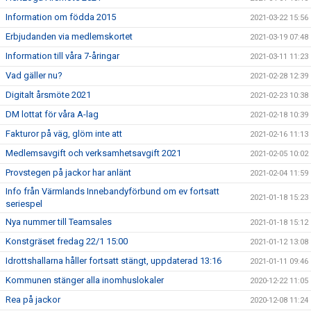
Information om födda 2015
2021-03-22 15:56
Erbjudanden via medlemskortet
2021-03-19 07:48
Information till våra 7-åringar
2021-03-11 11:23
Vad gäller nu?
2021-02-28 12:39
Digitalt årsmöte 2021
2021-02-23 10:38
DM lottat för våra A-lag
2021-02-18 10:39
Fakturor på väg, glöm inte att
2021-02-16 11:13
Medlemsavgift och verksamhetsavgift 2021
2021-02-05 10:02
Provstegen på jackor har anlänt
2021-02-04 11:59
Info från Värmlands Innebandyförbund om ev fortsatt
2021-01-18 15:23
seriespel
Nya nummer till Teamsales
2021-01-18 15:12
Konstgräset fredag 22/1 15:00
2021-01-12 13:08
Idrottshallarna håller fortsatt stängt, uppdaterad 13:16
2021-01-11 09:46
Kommunen stänger alla inomhuslokaler
2020-12-22 11:05
Rea på jackor
2020-12-08 11:24