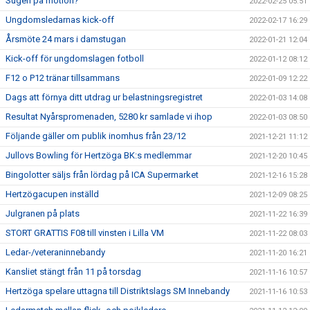
Sugen på motion?
2022-02-25 05:51
Ungdomsledarnas kick-off
2022-02-17 16:29
Årsmöte 24 mars i damstugan
2022-01-21 12:04
Kick-off för ungdomslagen fotboll
2022-01-12 08:12
F12 o P12 tränar tillsammans
2022-01-09 12:22
Dags att förnya ditt utdrag ur belastningsregistret
2022-01-03 14:08
Resultat Nyårspromenaden, 5280 kr samlade vi ihop
2022-01-03 08:50
Följande gäller om publik inomhus från 23/12
2021-12-21 11:12
Jullovs Bowling för Hertzöga BK:s medlemmar
2021-12-20 10:45
Bingolotter säljs från lördag på ICA Supermarket
2021-12-16 15:28
Hertzögacupen inställd
2021-12-09 08:25
Julgranen på plats
2021-11-22 16:39
STORT GRATTIS F08 till vinsten i Lilla VM
2021-11-22 08:03
Ledar-/veteraninnebandy
2021-11-20 16:21
Kansliet stängt från 11 på torsdag
2021-11-16 10:57
Hertzöga spelare uttagna till Distriktslags SM Innebandy
2021-11-16 10:53