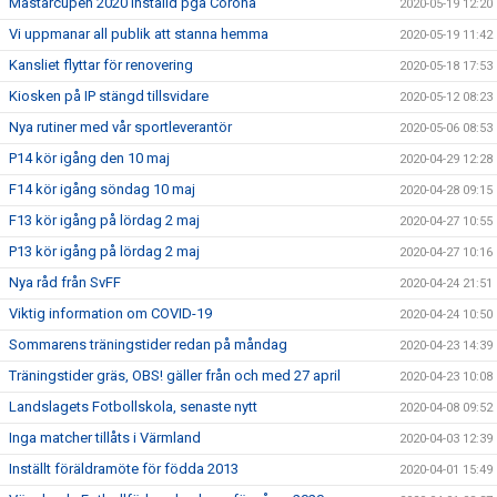
Mästarcupen 2020 inställd pga Corona
2020-05-19 12:20
Vi uppmanar all publik att stanna hemma
2020-05-19 11:42
Kansliet flyttar för renovering
2020-05-18 17:53
Kiosken på IP stängd tillsvidare
2020-05-12 08:23
Nya rutiner med vår sportleverantör
2020-05-06 08:53
P14 kör igång den 10 maj
2020-04-29 12:28
F14 kör igång söndag 10 maj
2020-04-28 09:15
F13 kör igång på lördag 2 maj
2020-04-27 10:55
P13 kör igång på lördag 2 maj
2020-04-27 10:16
Nya råd från SvFF
2020-04-24 21:51
Viktig information om COVID-19
2020-04-24 10:50
Sommarens träningstider redan på måndag
2020-04-23 14:39
Träningstider gräs, OBS! gäller från och med 27 april
2020-04-23 10:08
Landslagets Fotbollskola, senaste nytt
2020-04-08 09:52
Inga matcher tillåts i Värmland
2020-04-03 12:39
Inställt föräldramöte för födda 2013
2020-04-01 15:49