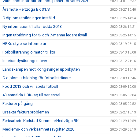
Värmlands Fotbollförbunds planer för våren 2020
2020-04-01 08:37
Årsmöte Hertzöga BK 31/3
2020-03-27 10:40
C diplom utbildningen inställd
2020-03-26 14:54
Ny information till alla födda 2013
2020-03-26 14:21
Ingen utbildning för 5- och 7-manna ledare ikväll
2020-03-25 14:15
HBKs styrelse informerar
2020-03-19 08:15
Fotbollsträning o match tillåts
2020-03-13 15:08
Innebandysäsongen över
2020-03-12 21:16
Landskampen mot Kongsvinger uppskjuten
2020-03-12 16:19
C-diplom utbildning för fotbollstränare
2020-03-09 15:46
Född 2013 och vill spela fotboll
2020-03-09 10:08
43 anmälda HBK-lag till seriespel
2020-03-06 09:04
Fakturor på gång
2020-03-05 09:52
Ursäkta fakturaproblemen
2020-02-27 13:13
Feriearbete Karlstad Kommun/Hertzöga BK
2020-01-29 12:59
Medlems- och verksamhetsavgifter 2020
2020-01-29 08:19