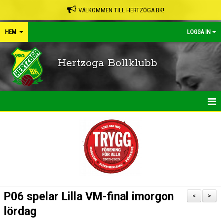
VÄLKOMMEN TILL HERTZÖGA BK!
HEM
LOGGA IN
Hertzöga Bollklubb
HEM
NYHETER
KALENDER
LEDARPÄRMEN
P06 spelar Lilla VM-final imorgon
<
>
SHOP
lördag