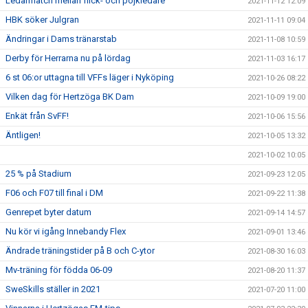
Ledarmatch mellan flick- och pojkledare
2021-11-12 12:09
HBK söker Julgran
2021-11-11 09:04
Ändringar i Dams tränarstab
2021-11-08 10:59
Derby för Herrarna nu på lördag
2021-11-03 16:17
6 st 06:or uttagna till VFFs läger i Nyköping
2021-10-26 08:22
Vilken dag för Hertzöga BK Dam
2021-10-09 19:00
Enkät från SvFF!
2021-10-06 15:56
Äntligen!
2021-10-05 13:32
2021-10-02 10:05
25 % på Stadium
2021-09-23 12:05
F06 och F07 till final i DM
2021-09-22 11:38
Genrepet byter datum
2021-09-14 14:57
Nu kör vi igång Innebandy Flex
2021-09-01 13:46
Ändrade träningstider på B och C-ytor
2021-08-30 16:03
Mv-träning för födda 06-09
2021-08-20 11:37
SweSkills ställer in 2021
2021-07-20 11:00