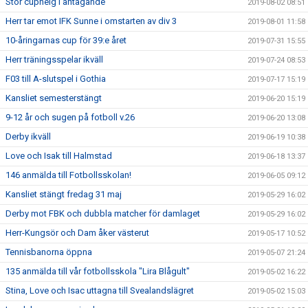
Stor cuphelg i antågande
2019-08-02 08:51
Herr tar emot IFK Sunne i omstarten av div 3
2019-08-01 11:58
10-åringarnas cup för 39:e året
2019-07-31 15:55
Herr träningsspelar ikväll
2019-07-24 08:53
F03 till A-slutspel i Gothia
2019-07-17 15:19
Kansliet semesterstängt
2019-06-20 15:19
9-12 år och sugen på fotboll v.26
2019-06-20 13:08
Derby ikväll
2019-06-19 10:38
Love och Isak till Halmstad
2019-06-18 13:37
146 anmälda till Fotbollsskolan!
2019-06-05 09:12
Kansliet stängt fredag 31 maj
2019-05-29 16:02
Derby mot FBK och dubbla matcher för damlaget
2019-05-29 16:02
Herr-Kungsör och Dam åker västerut
2019-05-17 10:52
Tennisbanorna öppna
2019-05-07 21:24
135 anmälda till vår fotbollsskola "Lira Blågult"
2019-05-02 16:22
Stina, Love och Isac uttagna till Svealandslägret
2019-05-02 15:03