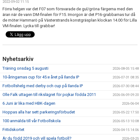
2022-09-02 11:15
FRISPARKEN
Förra helgen var det F07 som försvarade de gul/gröna färgerna med den
äran när de vann DM-finalen för F15. Imorgon är det P16-grabbarnas tur då
BLI MEDLEM
de möter Hammarö på Västerstrands konstgräsplan klockan 14.00 för Lilla
VM-finalen. Lycka till grabbar!
MATCHER
KONTAKTER & LAG
Nyhetsarkiv
FÖRENINGSDOKUMENT_GAMLA
Träning onsdag 5 augusti
2026-08-05 15:48
SPONSORER
10-åringarnas cup för 45:e året på Ilanda IP
2026-07-31 08:35
FÖRENINGSDOKUMENT
Fotbollshelg med derby och cup på Ilanda IP
2026-07-30 08:44
Olle Falk uttagen till rikslägret för pojkar födda 2011
2026-06-09 09:20
6 Juni är lika med HBK-dagen
2026-06-04
Hoppas alla har sett parkeringsförbudet
2026-05-22 17:50
100 anmälda till vår Fotbollskola
2026-05-13 10:08
Fritidskortet
2026-04-15 14:06
Är du född 2019 och vill spela fotboll?
2026-03-25