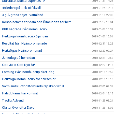
Startfältet Mästarcupen 2019
2019-01-31 14:28
48 ledare på kick-off ikväll
2019-01-24 16:18
3 gul/gröna tjejer i Värmland
2019-01-18 22:30
Rossö hemma för dam och Ölme borta för herr
2019-01-17 10:04
KBK segrade i vår inomhuscup
2019-01-07 13:32
Hertzöga Inomhuscup 6 januari
2019-01-01 13:01
Resultat från Nyårspromenaden
2018-12-31 15:25
Hertzögas Nyårspromenad
2018-12-27 09:27
Juniorlag på herrsidan
2018-12-21 12:52
God Jul o Gott Nytt År!
2018-12-20 11:18
Lottning i vår Inomhuscup sker idag
2018-12-18 10:52
Hertzöga Inomhuscup för herrsenior
2018-12-10 10:10
Värmlands Fotbollförbunds repskap 2018
2018-12-05 09:31
Halsdukarna har kommit
2018-12-04 12:13
Trevlig Advent!
2018-11-29 08:21
Ola tar över efter Dave
2018-11-23 16:02