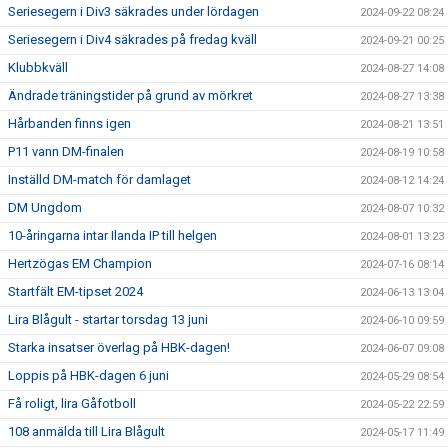
Seriesegern i Div3 säkrades under lördagen
2024-09-22 08:24
Seriesegern i Div4 säkrades på fredag kväll
2024-09-21 00:25
Klubbkväll
2024-08-27 14:08
Ändrade träningstider på grund av mörkret
2024-08-27 13:38
Hårbanden finns igen
2024-08-21 13:51
P11 vann DM-finalen
2024-08-19 10:58
Inställd DM-match för damlaget
2024-08-12 14:24
DM Ungdom
2024-08-07 10:32
10-åringarna intar Ilanda IP till helgen
2024-08-01 13:23
Hertzögas EM Champion
2024-07-16 08:14
Startfält EM-tipset 2024
2024-06-13 13:04
Lira Blågult - startar torsdag 13 juni
2024-06-10 09:59
Starka insatser överlag på HBK-dagen!
2024-06-07 09:08
Loppis på HBK-dagen 6 juni
2024-05-29 08:54
Få roligt, lira Gåfotboll
2024-05-22 22:59
108 anmälda till Lira Blågult
2024-05-17 11:49