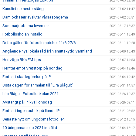
Vinnarna i Hertzögas EM-tips
2021-07-03 22:30
Kansliet semesterstängt
2021-07-02 11:47
Dam och Herr avslutar vårsäsongerna
2021-07-02 08:51
Sommarjobbarna levererar
2021-06-17 15:37
Fotbollsskolan inställd
2021-06-11 18:49
Detta gäller för fotbollsmatcher 11/6-27/6
2021-06-11 10:28
Angående nya lokala råd från smittskydd Värmland
2021-06-09 15:43
Hertzöga BKs EM-tips
2021-06-07 14:53
Herr tar emot Vretstorp på söndag
2021-06-04 12:46
Fortsatt skadegörelse på IP
2021-06-04 12:42
Sista dagen för anmälan till "Lira Blågult"
2021-05-31 14:57
Lira Blågult Fotbollsskolan 2021
2021-05-26 10:37
Avstängt på IP ikväll onsdag
2021-05-26 09:11
Fortsatt ingen publik på Ilanda IP
2021-05-21 06:52
Senaste nytt om ungdomsfotbollen
2021-05-12 15:15
10-åringarnas cup 2021 inställd
2021-05-04 13:17