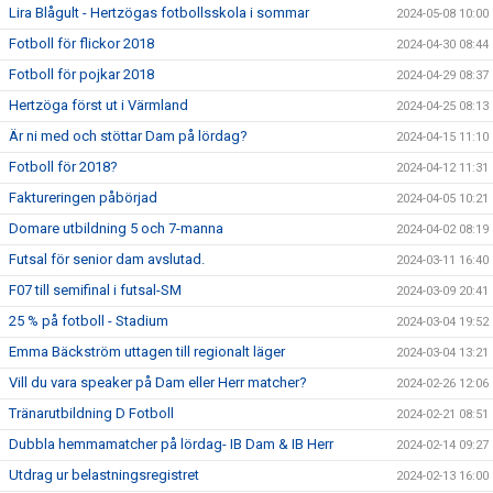
Lira Blågult - Hertzögas fotbollsskola i sommar
2024-05-08 10:00
Fotboll för flickor 2018
2024-04-30 08:44
Fotboll för pojkar 2018
2024-04-29 08:37
Hertzöga först ut i Värmland
2024-04-25 08:13
Är ni med och stöttar Dam på lördag?
2024-04-15 11:10
Fotboll för 2018?
2024-04-12 11:31
Faktureringen påbörjad
2024-04-05 10:21
Domare utbildning 5 och 7-manna
2024-04-02 08:19
Futsal för senior dam avslutad.
2024-03-11 16:40
F07 till semifinal i futsal-SM
2024-03-09 20:41
25 % på fotboll - Stadium
2024-03-04 19:52
Emma Bäckström uttagen till regionalt läger
2024-03-04 13:21
Vill du vara speaker på Dam eller Herr matcher?
2024-02-26 12:06
Tränarutbildning D Fotboll
2024-02-21 08:51
Dubbla hemmamatcher på lördag- IB Dam & IB Herr
2024-02-14 09:27
Utdrag ur belastningsregistret
2024-02-13 16:00