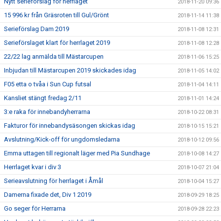
Nytt serieförslag för herrlaget
2018-11-20 09:36
15 996 kr från Gräsroten till Gul/Grönt
2018-11-14 11:38
Serieförslag Dam 2019
2018-11-08 12:31
Serieförslaget klart för herrlaget 2019
2018-11-08 12:28
22/22 lag anmälda till Mästarcupen
2018-11-06 15:25
Inbjudan till Mästarcupen 2019 skickades idag
2018-11-05 14:02
F05 etta o tvåa i Sun Cup futsal
2018-11-04 14:11
Kansliet stängt fredag 2/11
2018-11-01 14:24
3:e raka för innebandyherrarna
2018-10-22 08:31
Fakturor för innebandysäsongen skickas idag
2018-10-15 15:21
Avslutning/Kick-off för ungdomsledarna
2018-10-12 09:56
Emma uttagen till regionalt läger med Pia Sundhage
2018-10-08 14:27
Herrlaget kvar i div 3
2018-10-07 21:04
Serieavslutning för herrlaget i Åmål
2018-10-04 15:27
Damerna fixade det, Div 1 2019
2018-09-29 18:25
Go seger för Herrarna
2018-09-28 22:23