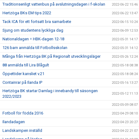
Traditionsenligt vattenbus på avslutningsdagen i f-skolan
2022-06-22 15:46
Hertzöga BKs EM tips 2022
2022-06-22 13:47
Tack ICA för ett fortsatt bra samarbete
2022-06-15 10:24
Sjung om studentens lyckliga dag
2022-06-09 12:53
Nationaldagen = HBK-dagen 12-18
2022-05-31 14:17
126 barn anmälda till Fotbollsskolan
2022-05-31 14:12
Många från Hertzöga BK på Regionalt utvecklingsläger
2022-05-26 12:24
88 anmälda till Lira Blågult
2022-05-18 08:38
Öppettider kansliet v.21
2022-05-18 08:24
Containrar på Ilanda IP
2022-05-16 13:27
Hertzöga BK startar Damlag i innebandy till säsongen
2022-05-12 11:13
2022/2023
2022-05-09 08:07
Fotboll för födda 2016
2022-04-29 08:10
Ilandadagen
2022-04-23 20:27
Landskampen inställd
2022-04-22 21:07