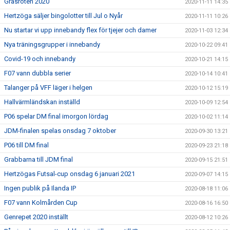
Gräsroten 2020
2020-11-11 14:35
Hertzöga säljer bingolotter till Jul o Nyår
2020-11-11 10:26
Nu startar vi upp innebandy flex för tjejer och damer
2020-11-03 12:34
Nya träningsgrupper i innebandy
2020-10-22 09:41
Covid-19 och innebandy
2020-10-21 14:15
F07 vann dubbla serier
2020-10-14 10:41
Talanger på VFF läger i helgen
2020-10-12 15:19
Hallvärmländskan inställd
2020-10-09 12:54
P06 spelar DM final imorgon lördag
2020-10-02 11:14
JDM-finalen spelas onsdag 7 oktober
2020-09-30 13:21
P06 till DM final
2020-09-23 21:18
Grabbarna till JDM final
2020-09-15 21:51
Hertzögas Futsal-cup onsdag 6 januari 2021
2020-09-07 14:15
Ingen publik på Ilanda IP
2020-08-18 11:06
F07 vann Kolmården Cup
2020-08-16 16:50
Genrepet 2020 inställt
2020-08-12 10:26