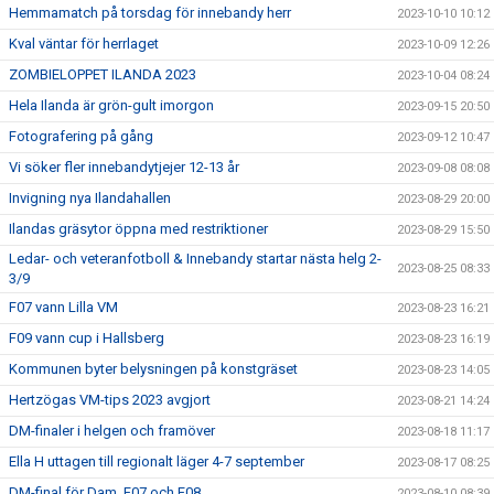
Hemmamatch på torsdag för innebandy herr
2023-10-10 10:12
Kval väntar för herrlaget
2023-10-09 12:26
ZOMBIELOPPET ILANDA 2023
2023-10-04 08:24
Hela Ilanda är grön-gult imorgon
2023-09-15 20:50
Fotografering på gång
2023-09-12 10:47
Vi söker fler innebandytjejer 12-13 år
2023-09-08 08:08
Invigning nya Ilandahallen
2023-08-29 20:00
Ilandas gräsytor öppna med restriktioner
2023-08-29 15:50
Ledar- och veteranfotboll & Innebandy startar nästa helg 2-
2023-08-25 08:33
3/9
F07 vann Lilla VM
2023-08-23 16:21
F09 vann cup i Hallsberg
2023-08-23 16:19
Kommunen byter belysningen på konstgräset
2023-08-23 14:05
Hertzögas VM-tips 2023 avgjort
2023-08-21 14:24
DM-finaler i helgen och framöver
2023-08-18 11:17
Ella H uttagen till regionalt läger 4-7 september
2023-08-17 08:25
DM-final för Dam, F07 och F08
2023-08-10 08:39