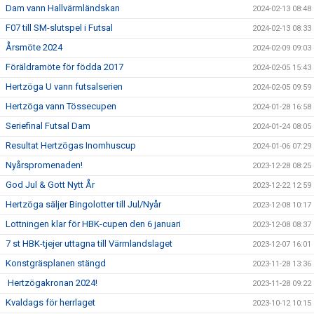
Dam vann Hallvärmländskan
2024-02-13 08:48
F07 till SM-slutspel i Futsal
2024-02-13 08:33
Årsmöte 2024
2024-02-09 09:03
Föräldramöte för födda 2017
2024-02-05 15:43
Hertzöga U vann futsalserien
2024-02-05 09:59
Hertzöga vann Tössecupen
2024-01-28 16:58
Seriefinal Futsal Dam
2024-01-24 08:05
Resultat Hertzögas Inomhuscup
2024-01-06 07:29
Nyårspromenaden!
2023-12-28 08:25
God Jul & Gott Nytt År
2023-12-22 12:59
Hertzöga säljer Bingolotter till Jul/Nyår
2023-12-08 10:17
Lottningen klar för HBK-cupen den 6 januari
2023-12-08 08:37
7 st HBK-tjejer uttagna till Värmlandslaget
2023-12-07 16:01
Konstgräsplanen stängd
2023-11-28 13:36
Hertzögakronan 2024!
2023-11-28 09:22
Kvaldags för herrlaget
2023-10-12 10:15