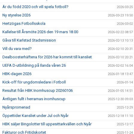
Är du född 2020 och vill spela fotboll?
2026-03-25
Ny styrelse 2026
2026-03-23 19:50
Hertzögas Fotbollsskola
2026-03-02
Kallelse till Årsmöte 2026 den 19 mars 18.00
2026-02-22 08:57
Gåva till Karlstad Stadsmission
2026-02-13 10:13
Vill du vara med?
2026-02-10 20:31
Dealboosterhäftena för 2026 har kommit till kansliet
2026-02-10 20:21
UEFA D-utbildning på Ilanda våren 26
2026-02-02 16:04
HBK-dagen 2026
2026-01-18 13:47
Kick-off för ungdomsledare i Fotboll
2026-01-14
Resultat från HBK Inomhuscup 20260106
2026-01-05 14:51
Äntligen fullt i herrarnas inomhuscup
2025-12-30 09:03
Nyårspromenad
2025-12-29
Öppettider Kansliet under Jul och Nyår
2025-12-18 11:10
HBK säljer Bingolotter till uppesittarkvällen och Nyår
2025-12-17
Fakturor och Fritidskortet
2025-11-24