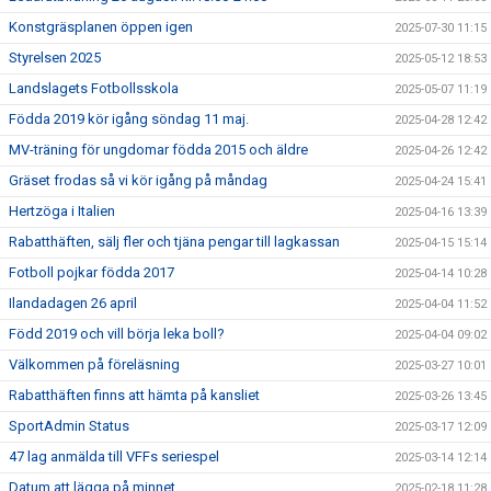
Konstgräsplanen öppen igen
2025-07-30 11:15
Styrelsen 2025
2025-05-12 18:53
Landslagets Fotbollsskola
2025-05-07 11:19
Födda 2019 kör igång söndag 11 maj.
2025-04-28 12:42
MV-träning för ungdomar födda 2015 och äldre
2025-04-26 12:42
Gräset frodas så vi kör igång på måndag
2025-04-24 15:41
Hertzöga i Italien
2025-04-16 13:39
Rabatthäften, sälj fler och tjäna pengar till lagkassan
2025-04-15 15:14
Fotboll pojkar födda 2017
2025-04-14 10:28
Ilandadagen 26 april
2025-04-04 11:52
Född 2019 och vill börja leka boll?
2025-04-04 09:02
Välkommen på föreläsning
2025-03-27 10:01
Rabatthäften finns att hämta på kansliet
2025-03-26 13:45
SportAdmin Status
2025-03-17 12:09
47 lag anmälda till VFFs seriespel
2025-03-14 12:14
Datum att lägga på minnet
2025-02-18 11:28