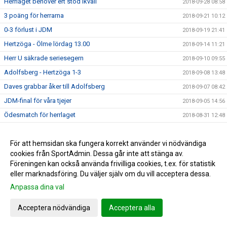
Herrlaget behöver ert stöd ikväll
2018-09-28 08:58
3 poäng för herrarna
2018-09-21 10:12
0-3 förlust i JDM
2018-09-19 21:41
Hertzöga - Ölme lördag 13.00
2018-09-14 11:21
Herr U säkrade seriesegern
2018-09-10 09:55
Adolfsberg - Hertzöga 1-3
2018-09-08 13:48
Daves grabbar åker till Adolfsberg
2018-09-07 08:42
JDM-final för våra tjejer
2018-09-05 14:56
Ödesmatch för herrlaget
2018-08-31 12:48
Pontus Johansson och Maria Busk inspirerar
2018-08-28 12:22
Utlottade priser från Målkronan
För att hemsidan ska fungera korrekt använder vi nödvändiga
2018-08-20 08:33
cookies från SportAdmin. Dessa går inte att stänga av.
Tung förlust för herrlaget mot FF
2018-08-18 15:00
Föreningen kan också använda frivilliga cookies, t.ex. för statistik
Hertzögakronan Lördag 18/8
2018-08-13 09:19
eller marknadsföring. Du väljer själv om du vill acceptera dessa.
Seger 2-1 mot Bosna 92
Anpassa dina val
2018-08-09 11:29
Mv utbildning flyttad
2018-08-07 17:34
Acceptera nödvändiga
Acceptera alla
10-åringarnas Cup 2018
2018-08-07 08:50