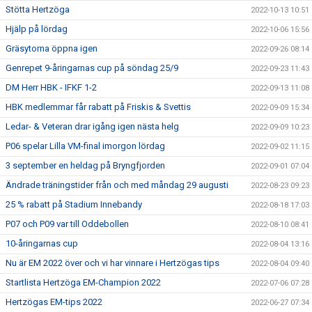
Stötta Hertzöga
2022-10-13 10:51
Hjälp på lördag
2022-10-06 15:56
Gräsytorna öppna igen
2022-09-26 08:14
Genrepet 9-åringarnas cup på söndag 25/9
2022-09-23 11:43
DM Herr HBK - IFKF 1-2
2022-09-13 11:08
HBK medlemmar får rabatt på Friskis & Svettis
2022-09-09 15:34
Ledar- & Veteran drar igång igen nästa helg
2022-09-09 10:23
P06 spelar Lilla VM-final imorgon lördag
2022-09-02 11:15
3 september en heldag på Bryngfjorden
2022-09-01 07:04
Ändrade träningstider från och med måndag 29 augusti
2022-08-23 09:23
25 % rabatt på Stadium Innebandy
2022-08-18 17:03
P07 och P09 var till Oddebollen
2022-08-10 08:41
10-åringarnas cup
2022-08-04 13:16
Nu är EM 2022 över och vi har vinnare i Hertzögas tips
2022-08-04 09:40
Startlista Hertzöga EM-Champion 2022
2022-07-06 07:28
Hertzögas EM-tips 2022
2022-06-27 07:34