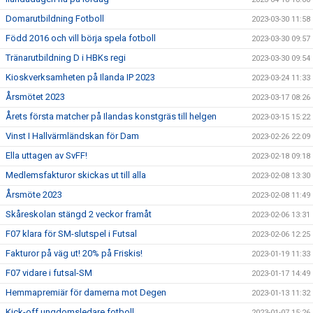
Domarutbildning Fotboll
2023-03-30 11:58
Född 2016 och vill börja spela fotboll
2023-03-30 09:57
Tränarutbildning D i HBKs regi
2023-03-30 09:54
Kioskverksamheten på Ilanda IP 2023
2023-03-24 11:33
Årsmötet 2023
2023-03-17 08:26
Årets första matcher på Ilandas konstgräs till helgen
2023-03-15 15:22
Vinst I Hallvärmländskan för Dam
2023-02-26 22:09
Ella uttagen av SvFF!
2023-02-18 09:18
Medlemsfakturor skickas ut till alla
2023-02-08 13:30
Årsmöte 2023
2023-02-08 11:49
Skåreskolan stängd 2 veckor framåt
2023-02-06 13:31
F07 klara för SM-slutspel i Futsal
2023-02-06 12:25
Fakturor på väg ut! 20% på Friskis!
2023-01-19 11:33
F07 vidare i futsal-SM
2023-01-17 14:49
Hemmapremiär för damerna mot Degen
2023-01-13 11:32
Kick-off ungdomsledare fotboll
2023-01-07 15:26