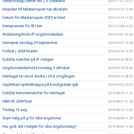
Serieförslag Damer div 2 V Svealand
2019-11-07 10:21
Inbjudan till Mästarcupen har skickats
2019-10-23 10:44
Datum för Mästarcupen 2020 är klart
2019-10-14 11:02
Seriepremiär för IB Herr
2019-10-08 10:25
Avslutning/kickoff ungdomsledare
2019-10-01 09:50
Genrepet söndag 29 september
2019-09-27 14:28
Förlust i JDM-finalen
2019-09-24 15:47
Dubbla matcher på IP i helgen
2019-09-20 08:41
Ungdomsledarmöte torsdag 3 oktober
2019-09-18 09:36
Herrlaget tar emot Arvika i 20:e omgången
2019-09-13 08:20
Upphittad nyckelknippa på konstgräset igår
2019-09-02 09:29
Dubbla hemmamatcher för herrlaget
2019-08-29 11:51
HBK till JDM final
2019-08-21 21:28
Tisdag 13 aug
2019-08-12 12:20
Grym helg på g för våra ungdomar
2019-08-08 11:28
Hur gick det i helgen för våra ungdomslag?
2019-08-06 13:06