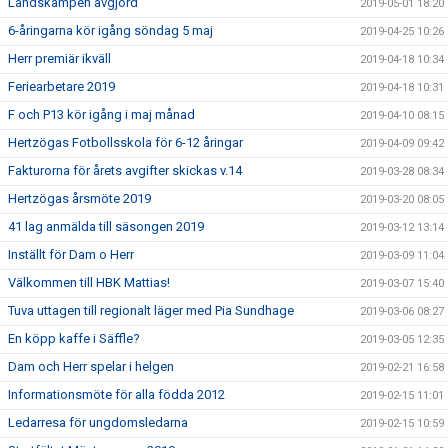
Landskampen avgjord
2019-05-01 18:20
6-åringarna kör igång söndag 5 maj
2019-04-25 10:26
Herr premiär ikväll
2019-04-18 10:34
Feriearbetare 2019
2019-04-18 10:31
F och P13 kör igång i maj månad
2019-04-10 08:15
Hertzögas Fotbollsskola för 6-12 åringar
2019-04-09 09:42
Fakturorna för årets avgifter skickas v.14
2019-03-28 08:34
Hertzögas årsmöte 2019
2019-03-20 08:05
41 lag anmälda till säsongen 2019
2019-03-12 13:14
Inställt för Dam o Herr
2019-03-09 11:04
Välkommen till HBK Mattias!
2019-03-07 15:40
Tuva uttagen till regionalt läger med Pia Sundhage
2019-03-06 08:27
En köpp kaffe i Säffle?
2019-03-05 12:35
Dam och Herr spelar i helgen
2019-02-21 16:58
Informationsmöte för alla födda 2012
2019-02-15 11:01
Ledarresa för ungdomsledarna
2019-02-15 10:59