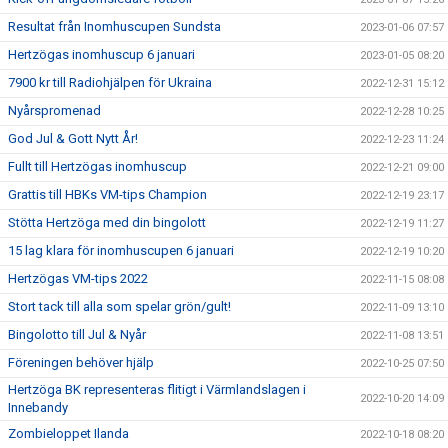
Resultat från Inomhuscupen Sundsta
2023-01-06 07:57
Hertzögas inomhuscup 6 januari
2023-01-05 08:20
7900 kr till Radiohjälpen för Ukraina
2022-12-31 15:12
Nyårspromenad
2022-12-28 10:25
God Jul & Gott Nytt År!
2022-12-23 11:24
Fullt till Hertzögas inomhuscup
2022-12-21 09:00
Grattis till HBKs VM-tips Champion
2022-12-19 23:17
Stötta Hertzöga med din bingolott
2022-12-19 11:27
15 lag klara för inomhuscupen 6 januari
2022-12-19 10:20
Hertzögas VM-tips 2022
2022-11-15 08:08
Stort tack till alla som spelar grön/gult!
2022-11-09 13:10
Bingolotto till Jul & Nyår
2022-11-08 13:51
Föreningen behöver hjälp
2022-10-25 07:50
Hertzöga BK representeras flitigt i Värmlandslagen i
2022-10-20 14:09
Innebandy
Zombieloppet Ilanda
2022-10-18 08:20