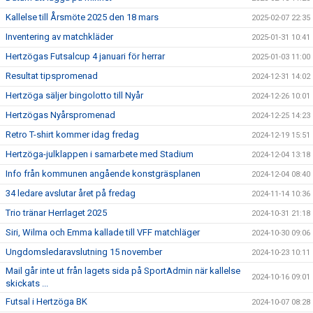
Kallelse till Årsmöte 2025 den 18 mars
2025-02-07 22:35
Inventering av matchkläder
2025-01-31 10:41
Hertzögas Futsalcup 4 januari för herrar
2025-01-03 11:00
Resultat tipspromenad
2024-12-31 14:02
Hertzöga säljer bingolotto till Nyår
2024-12-26 10:01
Hertzögas Nyårspromenad
2024-12-25 14:23
Retro T-shirt kommer idag fredag
2024-12-19 15:51
Hertzöga-julklappen i samarbete med Stadium
2024-12-04 13:18
Info från kommunen angående konstgräsplanen
2024-12-04 08:40
34 ledare avslutar året på fredag
2024-11-14 10:36
Trio tränar Herrlaget 2025
2024-10-31 21:18
Siri, Wilma och Emma kallade till VFF matchläger
2024-10-30 09:06
Ungdomsledaravslutning 15 november
2024-10-23 10:11
Mail går inte ut från lagets sida på SportAdmin när kallelse
2024-10-16 09:01
skickats ...
Futsal i Hertzöga BK
2024-10-07 08:28