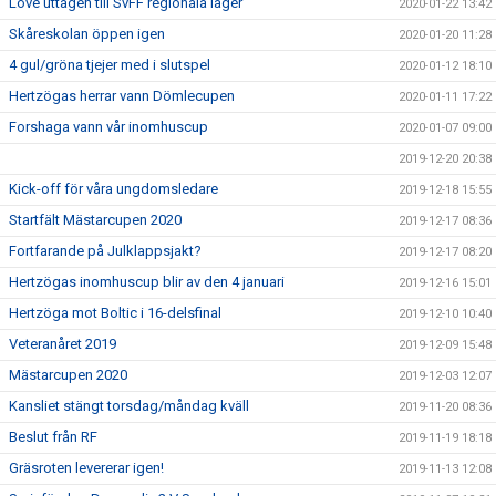
Love uttagen till SvFF regionala läger
2020-01-22 13:42
Skåreskolan öppen igen
2020-01-20 11:28
4 gul/gröna tjejer med i slutspel
2020-01-12 18:10
Hertzögas herrar vann Dömlecupen
2020-01-11 17:22
Forshaga vann vår inomhuscup
2020-01-07 09:00
2019-12-20 20:38
Kick-off för våra ungdomsledare
2019-12-18 15:55
Startfält Mästarcupen 2020
2019-12-17 08:36
Fortfarande på Julklappsjakt?
2019-12-17 08:20
Hertzögas inomhuscup blir av den 4 januari
2019-12-16 15:01
Hertzöga mot Boltic i 16-delsfinal
2019-12-10 10:40
Veteranåret 2019
2019-12-09 15:48
Mästarcupen 2020
2019-12-03 12:07
Kansliet stängt torsdag/måndag kväll
2019-11-20 08:36
Beslut från RF
2019-11-19 18:18
Gräsroten levererar igen!
2019-11-13 12:08