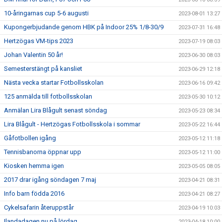
10-åringarnas cup 5-6 augusti
2023-08-01 13:27
Kupongerbjudande genom HBK på Indoor 25% 1/8-30/9
2023-07-31 16:48
Hertzögas VM-tips 2023
2023-07-19 08:03
Johan Valentin 50 år!
2023-06-30 08:03
Semesterstängt på kansliet
2023-06-29 12:18
Nästa vecka startar Fotbollsskolan
2023-06-16 09:42
125 anmälda till fotbollsskolan
2023-05-30 10:12
Anmälan Lira Blågult senast söndag
2023-05-23 08:34
Lira Blågult - Hertzögas Fotbollsskola i sommar
2023-05-22 16:44
Gåfotbollen igång
2023-05-12 11:18
Tennisbanorna öppnar upp
2023-05-12 11:00
Kiosken hemma igen
2023-05-05 08:05
2017 drar igång söndagen 7 maj
2023-04-21 08:31
Info barn födda 2016
2023-04-21 08:27
Cykelsafarin återuppstår
2023-04-19 10:03
Ilandadagen nu på lördag
2023-04-18 10:00