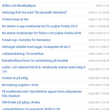
Skåre och Musikhjälpen
2025-11-24
Hertzöga fick fira med "Ett jämställt Värmland"
2025-11-21 09:59
Tofsmössan är här
2025-11-06 15:53
Nu startar vi upp innebandy kul för pojkar födda 2019
2025-11-04 08:48
Nu startar innebandyn för flickor och pojkar födda 2018
2025-10-28 10:13
Futsal-cup i Sundsta för herrsenior
2025-10-15 10:12
Herrlaget inledde med seger i kvalspelet till div 3
2025-10-13 08:37
Ledaravslutning 15 november
2025-10-08 11:49
Rabatthäftena finns för avhämtning på kansliet
2025-09-02 08:24
Ledar- och veteranfotboll & -innebandy startar nästa helg 6-
2025-08-27 21:10
7/9
Hösten är på intåg
2025-08-27 08:26
Mv-träning ungdom i höst
2025-08-26 14:40
På medlemskortet i SportAdmin appen finns erbjudande
2025-08-17 09:44
från Stadium
DM-finaler på gång i Arvika
2025-08-12 14:44
Ledarutbildning 26 augusti kl.18:00-21:00
2025-08-11 20:58