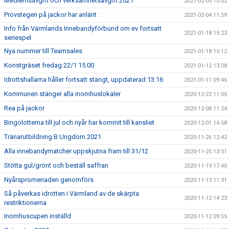
Medlemsavgift och verksamhetsavgift 2021
2021-02-05 10:02
Provstegen på jackor har anlänt
2021-02-04 11:59
Info från Värmlands Innebandyförbund om ev fortsatt
2021-01-18 15:23
seriespel
Nya nummer till Teamsales
2021-01-18 15:12
Konstgräset fredag 22/1 15:00
2021-01-12 13:08
Idrottshallarna håller fortsatt stängt, uppdaterad 13:16
2021-01-11 09:46
Kommunen stänger alla inomhuslokaler
2020-12-22 11:05
Rea på jackor
2020-12-08 11:24
Bingolotterna till jul och nyår har kommit till kansliet
2020-12-01 14:58
Tränarutbildning B Ungdom 2021
2020-11-26 12:42
Alla innebandymatcher uppskjutna fram till 31/12
2020-11-25 13:51
Stötta gul/grönt och beställ saffran
2020-11-19 17:40
Nyårspromenaden genomförs
2020-11-13 11:31
Så påverkas idrotten i Värmland av de skärpta
2020-11-12 14:23
restriktionerna
Inomhuscupen inställd
2020-11-12 09:55