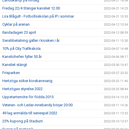
Landskamp på lördag
2022-04-21 18:08
Fredag 22/4 Stänger kansliet 12.00
2022-04-21 14:23
Lira Blågult - Fotbollsskolan på IP i sommar
2022-04-21 10:35
Cyklar på arenan
2022-04-12 10:54
Ilandadagen 23 april
2022-04-12 08:39
Swishbetalning gäller i kiosken i år
2022-04-11 15:30
10% på City Trafikskola
2022-04-07 14:48
Kanslichefen fyller 50 år
2022-04-06 08:17
Kansliet stängt
2022-03-30 10:47
Frisparken
2022-03-27 23:32
Hertzöga söker kioskansvarig
2022-03-25 11:46
Hertzögas styrelse 2022
2022-03-25 08:44
Uppstartsmöte för födda 2015
2022-03-14 13:23
Veteran- och Ledar-innebandy börjar 20:00
2022-03-11 14:26
49 lag anmälda till seriespel 2022
2022-03-11 13:32
25% kupong på Stadium
2022-03-10 13:57