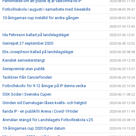
Påminnelse om att publik ej är välkomna till IP
2020-08-05 11:43
Fotbollsskola i augusti i samarbete med Sweskills
2020-08-05 09:47
10-åringarnas cup inställd för andra gången
2020-08-05 09:14
2020-07-24 15:45
Ida Pehrsson kallad på landslagsläger
2020-07-06 13:41
Genrepet 27 september 2020
2020-06-30 10:02
Elis Josephson kallad på landslagsläger
2020-06-30 08:38
Kansliet semesterstängt
2020-06-29 12:39
Seriepremiär utan publik
2020-06-25 13:57
Tackbrev från Cancerfonden
2020-06-24 10:24
Fotbollskollo för 9-12 åringar på IP denna vecka
2020-06-22 10:34
ÖSK Söder i Svenska Cupen
2020-06-11 08:22
Grinden vid Damstugan låses kvälls- och helgtid
2020-06-09 12:58
Ilanda IP - en publikfri Arena i Covid-19 tider
2020-06-09 11:49
Anmälan stängd för Landslagets Fotbollsskola v.25
2020-05-20 08:19
10-åringarnas cup 2020 byter datum
2020-05-19 15:02