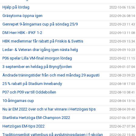
Hjälp på lördag
2022-10-06 15:56
Gräsytorna öppna igen
2022-09-26 08:14
Genrepet 9-åringarnas cup på söndag 25/9
2022-09-23 11:43
DM Herr HBK - IFKF 1-2
2022-09-13 11:08
HBK medlemmar får rabatt på Friskis & Svettis
2022-09-09 15:34
Ledar- & Veteran drar igång igen nästa helg
2022-09-09 10:23
P06 spelar Lilla VM-final imorgon lördag
2022-09-02 11:15
3 september en heldag på Bryngfjorden
2022-09-01 07:04
Ändrade träningstider från och med måndag 29 augusti
2022-08-23 09:23
25 % rabatt på Stadium Innebandy
2022-08-18 17:03
P07 och P09 var till Oddebollen
2022-08-10 08:41
10-åringarnas cup
2022-08-04 13:16
Nu är EM 2022 över och vi har vinnare i Hertzögas tips
2022-08-04 09:40
Startlista Hertzöga EM-Champion 2022
2022-07-06 07:28
Hertzögas EM-tips 2022
2022-06-27 07:34
Traditionsenligt vattenbus på avslutningsdagen i f-skolan
2022-06-22 15:46