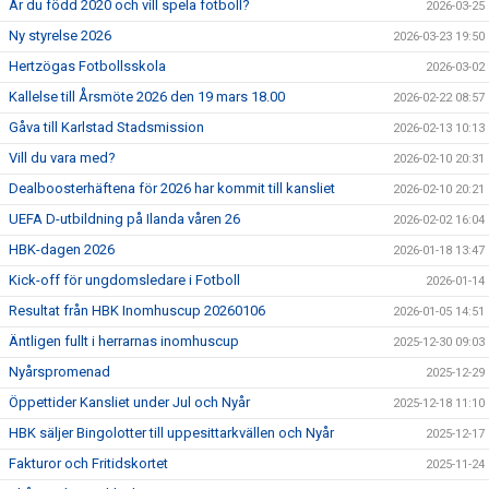
Är du född 2020 och vill spela fotboll?
2026-03-25
Ny styrelse 2026
2026-03-23 19:50
Hertzögas Fotbollsskola
2026-03-02
Kallelse till Årsmöte 2026 den 19 mars 18.00
2026-02-22 08:57
Gåva till Karlstad Stadsmission
2026-02-13 10:13
Vill du vara med?
2026-02-10 20:31
Dealboosterhäftena för 2026 har kommit till kansliet
2026-02-10 20:21
UEFA D-utbildning på Ilanda våren 26
2026-02-02 16:04
HBK-dagen 2026
2026-01-18 13:47
Kick-off för ungdomsledare i Fotboll
2026-01-14
Resultat från HBK Inomhuscup 20260106
2026-01-05 14:51
Äntligen fullt i herrarnas inomhuscup
2025-12-30 09:03
Nyårspromenad
2025-12-29
Öppettider Kansliet under Jul och Nyår
2025-12-18 11:10
HBK säljer Bingolotter till uppesittarkvällen och Nyår
2025-12-17
Fakturor och Fritidskortet
2025-11-24