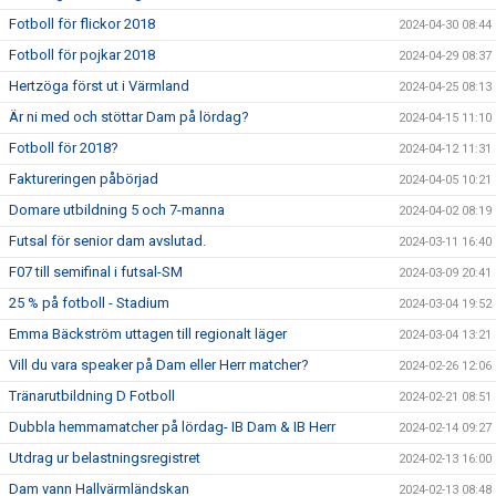
Fotboll för flickor 2018
2024-04-30 08:44
Fotboll för pojkar 2018
2024-04-29 08:37
Hertzöga först ut i Värmland
2024-04-25 08:13
Är ni med och stöttar Dam på lördag?
2024-04-15 11:10
Fotboll för 2018?
2024-04-12 11:31
Faktureringen påbörjad
2024-04-05 10:21
Domare utbildning 5 och 7-manna
2024-04-02 08:19
Futsal för senior dam avslutad.
2024-03-11 16:40
F07 till semifinal i futsal-SM
2024-03-09 20:41
25 % på fotboll - Stadium
2024-03-04 19:52
Emma Bäckström uttagen till regionalt läger
2024-03-04 13:21
Vill du vara speaker på Dam eller Herr matcher?
2024-02-26 12:06
Tränarutbildning D Fotboll
2024-02-21 08:51
Dubbla hemmamatcher på lördag- IB Dam & IB Herr
2024-02-14 09:27
Utdrag ur belastningsregistret
2024-02-13 16:00
Dam vann Hallvärmländskan
2024-02-13 08:48