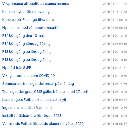
Vi uppmanar all publik att stanna hemma
2020-05-19 11:42
Kansliet flyttar för renovering
2020-05-18 17:53
Kiosken på IP stängd tillsvidare
2020-05-12 08:23
Nya rutiner med vår sportleverantör
2020-05-06 08:53
P14 kör igång den 10 maj
2020-04-29 12:28
F14 kör igång söndag 10 maj
2020-04-28 09:15
F13 kör igång på lördag 2 maj
2020-04-27 10:55
P13 kör igång på lördag 2 maj
2020-04-27 10:16
Nya råd från SvFF
2020-04-24 21:51
Viktig information om COVID-19
2020-04-24 10:50
Sommarens träningstider redan på måndag
2020-04-23 14:39
Träningstider gräs, OBS! gäller från och med 27 april
2020-04-23 10:08
Landslagets Fotbollskola, senaste nytt
2020-04-08 09:52
Inga matcher tillåts i Värmland
2020-04-03 12:39
Inställt föräldramöte för födda 2013
2020-04-01 15:49
Värmlands Fotbollförbunds planer för våren 2020
2020-04-01 08:37