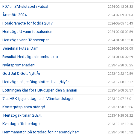
F07 till SM-slutspel i Futsal
2024-02-13 08:33
Årsmöte 2024
2024-02-09 09:03
Föräldramöte för födda 2017
2024-02-05 15:43
Hertzöga U vann futsalserien
2024-02-05 09:59
Hertzöga vann Tössecupen
2024-01-28 16:58
Seriefinal Futsal Dam
2024-01-24 08:05
Resultat Hertzögas Inomhuscup
2024-01-06 07:29
Nyårspromenaden!
2023-12-28 08:25
God Jul & Gott Nytt År
2023-12-22 12:59
Hertzöga säljer Bingolotter till Jul/Nyår
2023-12-08 10:17
Lottningen klar för HBK-cupen den 6 januari
2023-12-08 08:37
7 st HBK-tjejer uttagna till Värmlandslaget
2023-12-07 16:01
Konstgräsplanen stängd
2023-11-28 13:36
Hertzögakronan 2024!
2023-11-28 09:22
Kvaldags för herrlaget
2023-10-12 10:15
Hemmamatch på torsdag för innebandy herr
2023-10-10 10:12