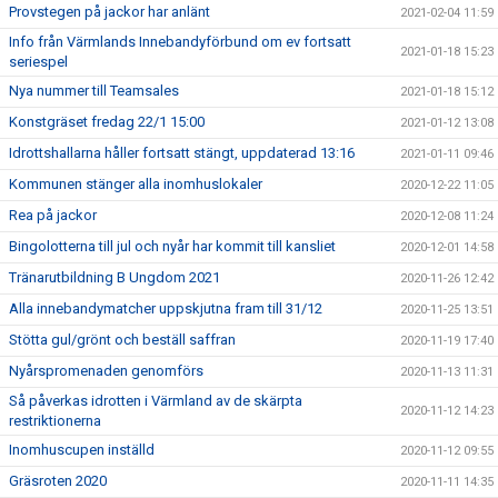
Provstegen på jackor har anlänt
2021-02-04 11:59
Info från Värmlands Innebandyförbund om ev fortsatt
2021-01-18 15:23
seriespel
Nya nummer till Teamsales
2021-01-18 15:12
Konstgräset fredag 22/1 15:00
2021-01-12 13:08
Idrottshallarna håller fortsatt stängt, uppdaterad 13:16
2021-01-11 09:46
Kommunen stänger alla inomhuslokaler
2020-12-22 11:05
Rea på jackor
2020-12-08 11:24
Bingolotterna till jul och nyår har kommit till kansliet
2020-12-01 14:58
Tränarutbildning B Ungdom 2021
2020-11-26 12:42
Alla innebandymatcher uppskjutna fram till 31/12
2020-11-25 13:51
Stötta gul/grönt och beställ saffran
2020-11-19 17:40
Nyårspromenaden genomförs
2020-11-13 11:31
Så påverkas idrotten i Värmland av de skärpta
2020-11-12 14:23
restriktionerna
Inomhuscupen inställd
2020-11-12 09:55
Gräsroten 2020
2020-11-11 14:35