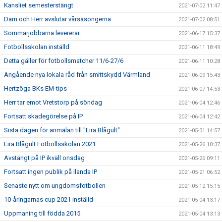
Kansliet semesterstängt
2021-07-02 11:47
Dam och Herr avslutar vårsäsongerna
2021-07-02 08:51
Sommarjobbarna levererar
2021-06-17 15:37
Fotbollsskolan inställd
2021-06-11 18:49
Detta gäller för fotbollsmatcher 11/6-27/6
2021-06-11 10:28
Angående nya lokala råd från smittskydd Värmland
2021-06-09 15:43
Hertzöga BKs EM-tips
2021-06-07 14:53
Herr tar emot Vretstorp på söndag
2021-06-04 12:46
Fortsatt skadegörelse på IP
2021-06-04 12:42
Sista dagen för anmälan till "Lira Blågult"
2021-05-31 14:57
Lira Blågult Fotbollsskolan 2021
2021-05-26 10:37
Avstängt på IP ikväll onsdag
2021-05-26 09:11
Fortsatt ingen publik på Ilanda IP
2021-05-21 06:52
Senaste nytt om ungdomsfotbollen
2021-05-12 15:15
10-åringarnas cup 2021 inställd
2021-05-04 13:17
Uppmaning till födda 2015
2021-05-04 13:13