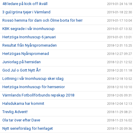
48 ledare på kick-off ikväll
2019-01-24 16:18
3 gul/gröna tjejer i Värmland
2019-01-18 22:30
Rossö hemma för dam och Ölme borta för herr
2019-01-17 10:04
KBK segrade i vår inomhuscup
2019-01-07 13:32
Hertzöga Inomhuscup 6 januari
2019-01-01 13:01
Resultat från Nyårspromenaden
2018-12-31 15:25
Hertzögas Nyårspromenad
2018-12-27 09:27
Juniorlag på herrsidan
2018-12-21 12:52
God Jul o Gott Nytt År!
2018-12-20 11:18
Lottning i vår Inomhuscup sker idag
2018-12-18 10:52
Hertzöga Inomhuscup för herrsenior
2018-12-10 10:10
Värmlands Fotbollförbunds repskap 2018
2018-12-05 09:31
Halsdukarna har kommit
2018-12-04 12:13
Trevlig Advent!
2018-11-29 08:21
Ola tar över efter Dave
2018-11-23 16:02
Nytt serieförslag för herrlaget
2018-11-20 09:36