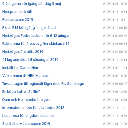
6-åringarna kör igång söndag 5 maj
2019-04-25 10:26
Herr premiär ikväll
2019-04-18 10:34
Feriearbetare 2019
2019-04-18 10:31
F och P13 kör igång i maj månad
2019-04-10 08:15
Hertzögas Fotbollsskola för 6-12 åringar
2019-04-09 09:42
Fakturorna för årets avgifter skickas v.14
2019-03-28 08:34
Hertzögas årsmöte 2019
2019-03-20 08:05
41 lag anmälda till säsongen 2019
2019-03-12 13:14
Inställt för Dam o Herr
2019-03-09 11:04
Välkommen till HBK Mattias!
2019-03-07 15:40
Tuva uttagen till regionalt läger med Pia Sundhage
2019-03-06 08:27
En köpp kaffe i Säffle?
2019-03-05 12:35
Dam och Herr spelar i helgen
2019-02-21 16:58
Informationsmöte för alla födda 2012
2019-02-15 11:01
Ledarresa för ungdomsledarna
2019-02-15 10:59
Startfältet Mästarcupen 2019
2019-01-31 14:28