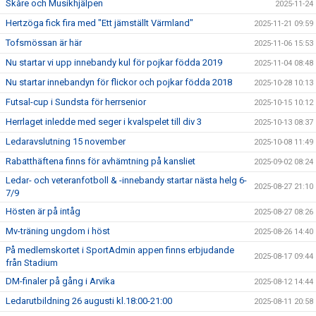
Skåre och Musikhjälpen
2025-11-24
Hertzöga fick fira med "Ett jämställt Värmland"
2025-11-21 09:59
Tofsmössan är här
2025-11-06 15:53
Nu startar vi upp innebandy kul för pojkar födda 2019
2025-11-04 08:48
Nu startar innebandyn för flickor och pojkar födda 2018
2025-10-28 10:13
Futsal-cup i Sundsta för herrsenior
2025-10-15 10:12
Herrlaget inledde med seger i kvalspelet till div 3
2025-10-13 08:37
Ledaravslutning 15 november
2025-10-08 11:49
Rabatthäftena finns för avhämtning på kansliet
2025-09-02 08:24
Ledar- och veteranfotboll & -innebandy startar nästa helg 6-
2025-08-27 21:10
7/9
Hösten är på intåg
2025-08-27 08:26
Mv-träning ungdom i höst
2025-08-26 14:40
På medlemskortet i SportAdmin appen finns erbjudande
2025-08-17 09:44
från Stadium
DM-finaler på gång i Arvika
2025-08-12 14:44
Ledarutbildning 26 augusti kl.18:00-21:00
2025-08-11 20:58