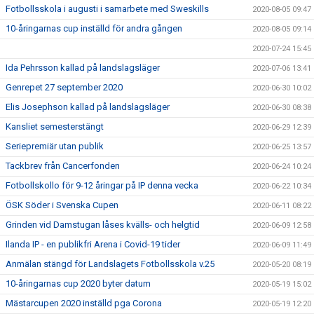
Fotbollsskola i augusti i samarbete med Sweskills
2020-08-05 09:47
10-åringarnas cup inställd för andra gången
2020-08-05 09:14
2020-07-24 15:45
Ida Pehrsson kallad på landslagsläger
2020-07-06 13:41
Genrepet 27 september 2020
2020-06-30 10:02
Elis Josephson kallad på landslagsläger
2020-06-30 08:38
Kansliet semesterstängt
2020-06-29 12:39
Seriepremiär utan publik
2020-06-25 13:57
Tackbrev från Cancerfonden
2020-06-24 10:24
Fotbollskollo för 9-12 åringar på IP denna vecka
2020-06-22 10:34
ÖSK Söder i Svenska Cupen
2020-06-11 08:22
Grinden vid Damstugan låses kvälls- och helgtid
2020-06-09 12:58
Ilanda IP - en publikfri Arena i Covid-19 tider
2020-06-09 11:49
Anmälan stängd för Landslagets Fotbollsskola v.25
2020-05-20 08:19
10-åringarnas cup 2020 byter datum
2020-05-19 15:02
Mästarcupen 2020 inställd pga Corona
2020-05-19 12:20