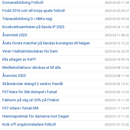
Domarutbildning Fotboll
2023-03-30 11:58
Född 2016 och vill börja spela fotboll
2023-03-30 09:57
Tränarutbildning D i HBKs regi
2023-03-30 09:54
Kioskverksamheten på Ilanda IP 2023
2023-03-24 11:33
Årsmötet 2023
2023-03-17 08:26
Årets första matcher på Ilandas konstgräs till helgen
2023-03-15 15:22
Vinst I Hallvärmländskan för Dam
2023-02-26 22:09
Ella uttagen av SvFF!
2023-02-18 09:18
Medlemsfakturor skickas ut till alla
2023-02-08 13:30
Årsmöte 2023
2023-02-08 11:49
Skåreskolan stängd 2 veckor framåt
2023-02-06 13:31
F07 klara för SM-slutspel i Futsal
2023-02-06 12:25
Fakturor på väg ut! 20% på Friskis!
2023-01-19 11:33
F07 vidare i futsal-SM
2023-01-17 14:49
Hemmapremiär för damerna mot Degen
2023-01-13 11:32
Kick-off ungdomsledare fotboll
2023-01-07 15:26