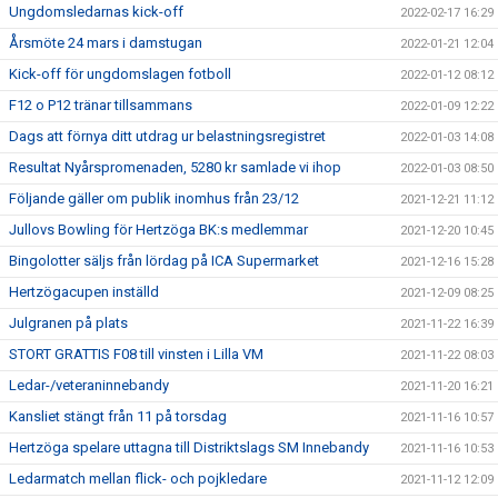
Ungdomsledarnas kick-off
2022-02-17 16:29
Årsmöte 24 mars i damstugan
2022-01-21 12:04
Kick-off för ungdomslagen fotboll
2022-01-12 08:12
F12 o P12 tränar tillsammans
2022-01-09 12:22
Dags att förnya ditt utdrag ur belastningsregistret
2022-01-03 14:08
Resultat Nyårspromenaden, 5280 kr samlade vi ihop
2022-01-03 08:50
Följande gäller om publik inomhus från 23/12
2021-12-21 11:12
Jullovs Bowling för Hertzöga BK:s medlemmar
2021-12-20 10:45
Bingolotter säljs från lördag på ICA Supermarket
2021-12-16 15:28
Hertzögacupen inställd
2021-12-09 08:25
Julgranen på plats
2021-11-22 16:39
STORT GRATTIS F08 till vinsten i Lilla VM
2021-11-22 08:03
Ledar-/veteraninnebandy
2021-11-20 16:21
Kansliet stängt från 11 på torsdag
2021-11-16 10:57
Hertzöga spelare uttagna till Distriktslags SM Innebandy
2021-11-16 10:53
Ledarmatch mellan flick- och pojkledare
2021-11-12 12:09