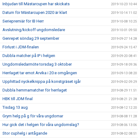
Inbjudan till Mästarcupen har skickats
2019-10-23 10:44
Datum för Mästarcupen 2020 är klart
2019-10-14 11:02
Seriepremiär för IB Herr
2019-10-08 10:25
Avslutning/kickoff ungdomsledare
2019-10-01 09:50
Genrepet söndag 29 september
2019-09-27 14:28
Förlust i JDM-finalen
2019-09-24 15:47
Dubbla matcher på IP i helgen
2019-09-20 08:41
Ungdomsledarmöte torsdag 3 oktober
2019-09-18 09:36
Herrlaget tar emot Arvika i 20:e omgången
2019-09-13 08:20
Upphittad nyckelknippa på konstgräset igår
2019-09-02 09:29
Dubbla hemmamatcher för herrlaget
2019-08-29 11:51
HBK till JDM final
2019-08-21 21:28
Tisdag 13 aug
2019-08-12 12:20
Grym helg på g för våra ungdomar
2019-08-08 11:28
Hur gick det i helgen för våra ungdomslag?
2019-08-06 13:06
Stor cuphelg i antågande
2019-08-02 08:51