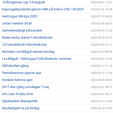
10-åringarnas cup 5-6 augusti
2023-08-01 13:27
Kupongerbjudande genom HBK på Indoor 25% 1/8-30/9
2023-07-31 16:48
Hertzögas VM-tips 2023
2023-07-19 08:03
Johan Valentin 50 år!
2023-06-30 08:03
Semesterstängt på kansliet
2023-06-29 12:18
Nästa vecka startar Fotbollsskolan
2023-06-16 09:42
125 anmälda till fotbollsskolan
2023-05-30 10:12
Anmälan Lira Blågult senast söndag
2023-05-23 08:34
Lira Blågult - Hertzögas Fotbollsskola i sommar
2023-05-22 16:44
Gåfotbollen igång
2023-05-12 11:18
Tennisbanorna öppnar upp
2023-05-12 11:00
Kiosken hemma igen
2023-05-05 08:05
2017 drar igång söndagen 7 maj
2023-04-21 08:31
Info barn födda 2016
2023-04-21 08:27
Cykelsafarin återuppstår
2023-04-19 10:03
Ilandadagen nu på lördag
2023-04-18 10:00