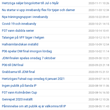
Hertzöga säljer bingolotter till Jul o Nyår
2020-11-11 10:26
Nu startar vi upp innebandy flex för tjejer och damer
2020-11-03 12:34
Nya träningsgrupper i innebandy
2020-10-22 09:41
Covid-19 och innebandy
2020-10-21 14:15
F07 vann dubbla serier
2020-10-14 10:41
Talanger på VFF läger i helgen
2020-10-12 15:19
Hallvärmländskan inställd
2020-10-09 12:54
P06 spelar DM final imorgon lördag
2020-10-02 11:14
JDM-finalen spelas onsdag 7 oktober
2020-09-30 13:21
P06 till DM final
2020-09-23 21:18
Grabbarna till JDM final
2020-09-15 21:51
Hertzögas Futsal-cup onsdag 6 januari 2021
2020-09-07 14:15
Ingen publik på Ilanda IP
2020-08-18 11:06
F07 vann Kolmården Cup
2020-08-16 16:50
Genrepet 2020 inställt
2020-08-12 10:26
Påminnelse om att publik ej är välkomna till IP
2020-08-05 11:43