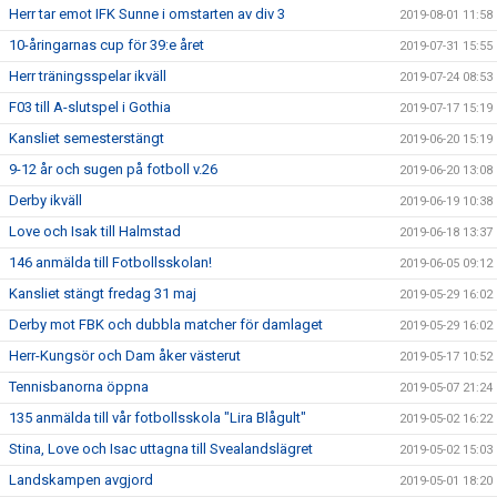
Herr tar emot IFK Sunne i omstarten av div 3
2019-08-01 11:58
10-åringarnas cup för 39:e året
2019-07-31 15:55
Herr träningsspelar ikväll
2019-07-24 08:53
F03 till A-slutspel i Gothia
2019-07-17 15:19
Kansliet semesterstängt
2019-06-20 15:19
9-12 år och sugen på fotboll v.26
2019-06-20 13:08
Derby ikväll
2019-06-19 10:38
Love och Isak till Halmstad
2019-06-18 13:37
146 anmälda till Fotbollsskolan!
2019-06-05 09:12
Kansliet stängt fredag 31 maj
2019-05-29 16:02
Derby mot FBK och dubbla matcher för damlaget
2019-05-29 16:02
Herr-Kungsör och Dam åker västerut
2019-05-17 10:52
Tennisbanorna öppna
2019-05-07 21:24
135 anmälda till vår fotbollsskola "Lira Blågult"
2019-05-02 16:22
Stina, Love och Isac uttagna till Svealandslägret
2019-05-02 15:03
Landskampen avgjord
2019-05-01 18:20