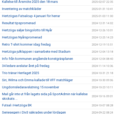
Kallelse till Årsmöte 2025 den 18 mars
2025-02-07 22:35
Inventering av matchkläder
2025-01-31 10:41
Hertzögas Futsalcup 4 januari för herrar
2025-01-03 11:00
Resultat tipspromenad
2024-12-31 14:02
Hertzöga säljer bingolotto till Nyår
2024-12-26 10:01
Hertzögas Nyårspromenad
2024-12-25 14:23
Retro T-shirt kommer idag fredag
2024-12-19 15:51
Hertzöga-julklappen i samarbete med Stadium
2024-12-04 13:18
Info från kommunen angående konstgräsplanen
2024-12-04 08:40
34 ledare avslutar året på fredag
2024-11-14 10:36
Trio tränar Herrlaget 2025
2024-10-31 21:18
Siri, Wilma och Emma kallade till VFF matchläger
2024-10-30 09:06
Ungdomsledaravslutning 15 november
2024-10-23 10:11
Mail går inte ut från lagets sida på SportAdmin när kallelse
2024-10-16 09:01
skickats ...
Futsal i Hertzöga BK
2024-10-07 08:28
Seriesegern i Div3 säkrades under lördagen
2024-09-22 08:24