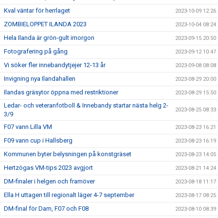
Kval väntar för herrlaget
2023-10-09 12:26
ZOMBIELOPPET ILANDA 2023
2023-10-04 08:24
Hela Ilanda är grön-gult imorgon
2023-09-15 20:50
Fotografering på gång
2023-09-12 10:47
Vi söker fler innebandytjejer 12-13 år
2023-09-08 08:08
Invigning nya Ilandahallen
2023-08-29 20:00
Ilandas gräsytor öppna med restriktioner
2023-08-29 15:50
Ledar- och veteranfotboll & Innebandy startar nästa helg 2-
2023-08-25 08:33
3/9
F07 vann Lilla VM
2023-08-23 16:21
F09 vann cup i Hallsberg
2023-08-23 16:19
Kommunen byter belysningen på konstgräset
2023-08-23 14:05
Hertzögas VM-tips 2023 avgjort
2023-08-21 14:24
DM-finaler i helgen och framöver
2023-08-18 11:17
Ella H uttagen till regionalt läger 4-7 september
2023-08-17 08:25
DM-final för Dam, F07 och F08
2023-08-10 08:39