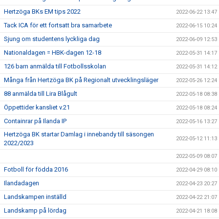
Hertzöga BKs EM tips 2022
2022-06-22 13:47
Tack ICA för ett fortsatt bra samarbete
2022-06-15 10:24
Sjung om studentens lyckliga dag
2022-06-09 12:53
Nationaldagen = HBK-dagen 12-18
2022-05-31 14:17
126 barn anmälda till Fotbollsskolan
2022-05-31 14:12
Många från Hertzöga BK på Regionalt utvecklingsläger
2022-05-26 12:24
88 anmälda till Lira Blågult
2022-05-18 08:38
Öppettider kansliet v.21
2022-05-18 08:24
Containrar på Ilanda IP
2022-05-16 13:27
Hertzöga BK startar Damlag i innebandy till säsongen
2022-05-12 11:13
2022/2023
2022-05-09 08:07
Fotboll för födda 2016
2022-04-29 08:10
Ilandadagen
2022-04-23 20:27
Landskampen inställd
2022-04-22 21:07
Landskamp på lördag
2022-04-21 18:08