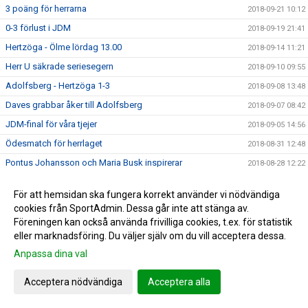
3 poäng för herrarna
2018-09-21 10:12
0-3 förlust i JDM
2018-09-19 21:41
Hertzöga - Ölme lördag 13.00
2018-09-14 11:21
Herr U säkrade seriesegern
2018-09-10 09:55
Adolfsberg - Hertzöga 1-3
2018-09-08 13:48
Daves grabbar åker till Adolfsberg
2018-09-07 08:42
JDM-final för våra tjejer
2018-09-05 14:56
Ödesmatch för herrlaget
2018-08-31 12:48
Pontus Johansson och Maria Busk inspirerar
2018-08-28 12:22
Utlottade priser från Målkronan
2018-08-20 08:33
För att hemsidan ska fungera korrekt använder vi nödvändiga
Tung förlust för herrlaget mot FF
2018-08-18 15:00
cookies från SportAdmin. Dessa går inte att stänga av.
Hertzögakronan Lördag 18/8
Föreningen kan också använda frivilliga cookies, t.ex. för statistik
2018-08-13 09:19
eller marknadsföring. Du väljer själv om du vill acceptera dessa.
Seger 2-1 mot Bosna 92
2018-08-09 11:29
Anpassa dina val
Mv utbildning flyttad
2018-08-07 17:34
10-åringarnas Cup 2018
2018-08-07 08:50
Acceptera nödvändiga
Acceptera alla
Japan tränar på Ilanda IP
2018-08-06 14:23