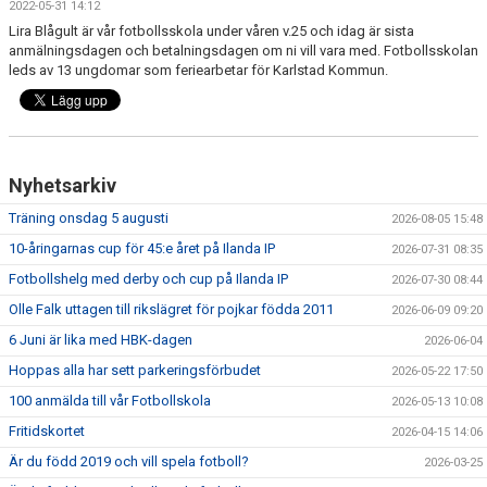
2022-05-31 14:12
FRISPARKEN
Lira Blågult är vår fotbollsskola under våren v.25 och idag är sista
anmälningsdagen och betalningsdagen om ni vill vara med. Fotbollsskolan
BLI MEDLEM
leds av 13 ungdomar som feriearbetar för Karlstad Kommun.
MATCHER
KONTAKTER & LAG
Nyhetsarkiv
FÖRENINGSDOKUMENT_GAMLA
Träning onsdag 5 augusti
2026-08-05 15:48
10-åringarnas cup för 45:e året på Ilanda IP
SPONSORER
2026-07-31 08:35
Fotbollshelg med derby och cup på Ilanda IP
2026-07-30 08:44
FÖRENINGSDOKUMENT
Olle Falk uttagen till rikslägret för pojkar födda 2011
2026-06-09 09:20
6 Juni är lika med HBK-dagen
2026-06-04
Hoppas alla har sett parkeringsförbudet
2026-05-22 17:50
100 anmälda till vår Fotbollskola
2026-05-13 10:08
Fritidskortet
2026-04-15 14:06
Är du född 2019 och vill spela fotboll?
2026-03-25