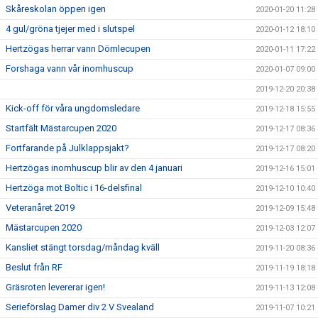
Skåreskolan öppen igen
2020-01-20 11:28
4 gul/gröna tjejer med i slutspel
2020-01-12 18:10
Hertzögas herrar vann Dömlecupen
2020-01-11 17:22
Forshaga vann vår inomhuscup
2020-01-07 09:00
2019-12-20 20:38
Kick-off för våra ungdomsledare
2019-12-18 15:55
Startfält Mästarcupen 2020
2019-12-17 08:36
Fortfarande på Julklappsjakt?
2019-12-17 08:20
Hertzögas inomhuscup blir av den 4 januari
2019-12-16 15:01
Hertzöga mot Boltic i 16-delsfinal
2019-12-10 10:40
Veteranåret 2019
2019-12-09 15:48
Mästarcupen 2020
2019-12-03 12:07
Kansliet stängt torsdag/måndag kväll
2019-11-20 08:36
Beslut från RF
2019-11-19 18:18
Gräsroten levererar igen!
2019-11-13 12:08
Serieförslag Damer div 2 V Svealand
2019-11-07 10:21