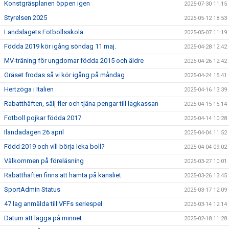
Konstgräsplanen öppen igen
2025-07-30 11:15
Styrelsen 2025
2025-05-12 18:53
Landslagets Fotbollsskola
2025-05-07 11:19
Födda 2019 kör igång söndag 11 maj.
2025-04-28 12:42
MV-träning för ungdomar födda 2015 och äldre
2025-04-26 12:42
Gräset frodas så vi kör igång på måndag
2025-04-24 15:41
Hertzöga i Italien
2025-04-16 13:39
Rabatthäften, sälj fler och tjäna pengar till lagkassan
2025-04-15 15:14
Fotboll pojkar födda 2017
2025-04-14 10:28
Ilandadagen 26 april
2025-04-04 11:52
Född 2019 och vill börja leka boll?
2025-04-04 09:02
Välkommen på föreläsning
2025-03-27 10:01
Rabatthäften finns att hämta på kansliet
2025-03-26 13:45
SportAdmin Status
2025-03-17 12:09
47 lag anmälda till VFFs seriespel
2025-03-14 12:14
Datum att lägga på minnet
2025-02-18 11:28