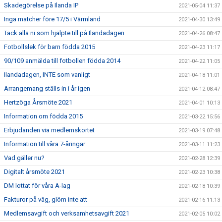
Skadegörelse på Ilanda IP
2021-05-04 11:37
Inga matcher före 17/5 i Värmland
2021-04-30 13:49
Tack alla ni som hjälpte till på Ilandadagen
2021-04-26 08:47
Fotbollslek för barn födda 2015
2021-04-23 11:17
90/109 anmälda till fotbollen födda 2014
2021-04-22 11:05
Ilandadagen, INTE som vanligt
2021-04-18 11:01
Arrangemang ställs in i år igen
2021-04-12 08:47
Hertzöga Årsmöte 2021
2021-04-01 10:13
Information om födda 2015
2021-03-22 15:56
Erbjudanden via medlemskortet
2021-03-19 07:48
Information till våra 7-åringar
2021-03-11 11:23
Vad gäller nu?
2021-02-28 12:39
Digitalt årsmöte 2021
2021-02-23 10:38
DM lottat för våra A-lag
2021-02-18 10:39
Fakturor på väg, glöm inte att
2021-02-16 11:13
Medlemsavgift och verksamhetsavgift 2021
2021-02-05 10:02