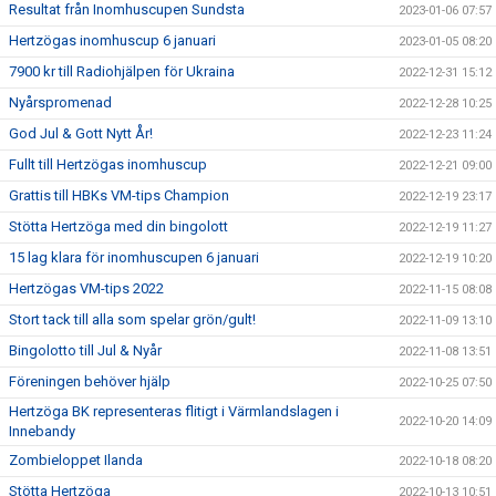
Resultat från Inomhuscupen Sundsta
2023-01-06 07:57
Hertzögas inomhuscup 6 januari
2023-01-05 08:20
7900 kr till Radiohjälpen för Ukraina
2022-12-31 15:12
Nyårspromenad
2022-12-28 10:25
God Jul & Gott Nytt År!
2022-12-23 11:24
Fullt till Hertzögas inomhuscup
2022-12-21 09:00
Grattis till HBKs VM-tips Champion
2022-12-19 23:17
Stötta Hertzöga med din bingolott
2022-12-19 11:27
15 lag klara för inomhuscupen 6 januari
2022-12-19 10:20
Hertzögas VM-tips 2022
2022-11-15 08:08
Stort tack till alla som spelar grön/gult!
2022-11-09 13:10
Bingolotto till Jul & Nyår
2022-11-08 13:51
Föreningen behöver hjälp
2022-10-25 07:50
Hertzöga BK representeras flitigt i Värmlandslagen i
2022-10-20 14:09
Innebandy
Zombieloppet Ilanda
2022-10-18 08:20
Stötta Hertzöga
2022-10-13 10:51