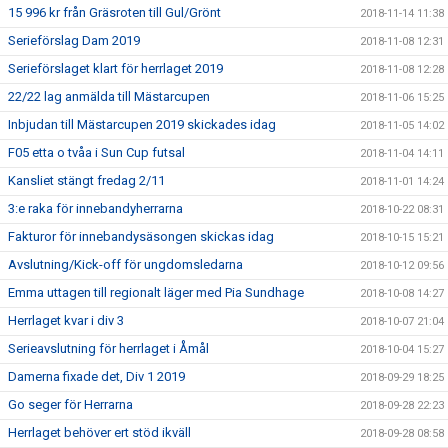
15 996 kr från Gräsroten till Gul/Grönt
2018-11-14 11:38
Serieförslag Dam 2019
2018-11-08 12:31
Serieförslaget klart för herrlaget 2019
2018-11-08 12:28
22/22 lag anmälda till Mästarcupen
2018-11-06 15:25
Inbjudan till Mästarcupen 2019 skickades idag
2018-11-05 14:02
F05 etta o tvåa i Sun Cup futsal
2018-11-04 14:11
Kansliet stängt fredag 2/11
2018-11-01 14:24
3:e raka för innebandyherrarna
2018-10-22 08:31
Fakturor för innebandysäsongen skickas idag
2018-10-15 15:21
Avslutning/Kick-off för ungdomsledarna
2018-10-12 09:56
Emma uttagen till regionalt läger med Pia Sundhage
2018-10-08 14:27
Herrlaget kvar i div 3
2018-10-07 21:04
Serieavslutning för herrlaget i Åmål
2018-10-04 15:27
Damerna fixade det, Div 1 2019
2018-09-29 18:25
Go seger för Herrarna
2018-09-28 22:23
Herrlaget behöver ert stöd ikväll
2018-09-28 08:58