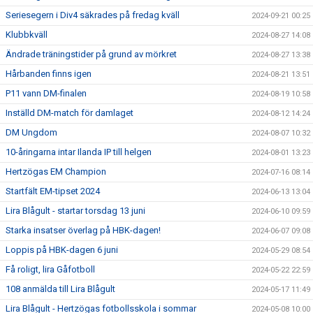
Seriesegern i Div4 säkrades på fredag kväll
2024-09-21 00:25
Klubbkväll
2024-08-27 14:08
Ändrade träningstider på grund av mörkret
2024-08-27 13:38
Hårbanden finns igen
2024-08-21 13:51
P11 vann DM-finalen
2024-08-19 10:58
Inställd DM-match för damlaget
2024-08-12 14:24
DM Ungdom
2024-08-07 10:32
10-åringarna intar Ilanda IP till helgen
2024-08-01 13:23
Hertzögas EM Champion
2024-07-16 08:14
Startfält EM-tipset 2024
2024-06-13 13:04
Lira Blågult - startar torsdag 13 juni
2024-06-10 09:59
Starka insatser överlag på HBK-dagen!
2024-06-07 09:08
Loppis på HBK-dagen 6 juni
2024-05-29 08:54
Få roligt, lira Gåfotboll
2024-05-22 22:59
108 anmälda till Lira Blågult
2024-05-17 11:49
Lira Blågult - Hertzögas fotbollsskola i sommar
2024-05-08 10:00