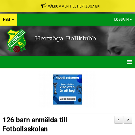
VÄLKOMMEN TILL HERTZÖGA BK!
HEM
LOGGA IN
Hertzöga Bollklubb
HEM
NYHETER
KALENDER
LEDARPÄRMEN
126 barn anmälda till
<
>
SHOP
Fotbollsskolan