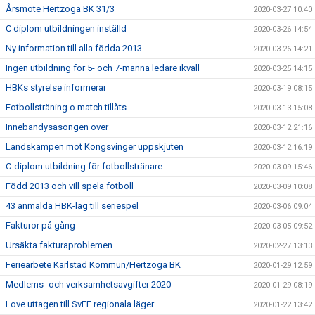
Årsmöte Hertzöga BK 31/3
2020-03-27 10:40
C diplom utbildningen inställd
2020-03-26 14:54
Ny information till alla födda 2013
2020-03-26 14:21
Ingen utbildning för 5- och 7-manna ledare ikväll
2020-03-25 14:15
HBKs styrelse informerar
2020-03-19 08:15
Fotbollsträning o match tillåts
2020-03-13 15:08
Innebandysäsongen över
2020-03-12 21:16
Landskampen mot Kongsvinger uppskjuten
2020-03-12 16:19
C-diplom utbildning för fotbollstränare
2020-03-09 15:46
Född 2013 och vill spela fotboll
2020-03-09 10:08
43 anmälda HBK-lag till seriespel
2020-03-06 09:04
Fakturor på gång
2020-03-05 09:52
Ursäkta fakturaproblemen
2020-02-27 13:13
Feriearbete Karlstad Kommun/Hertzöga BK
2020-01-29 12:59
Medlems- och verksamhetsavgifter 2020
2020-01-29 08:19
Love uttagen till SvFF regionala läger
2020-01-22 13:42