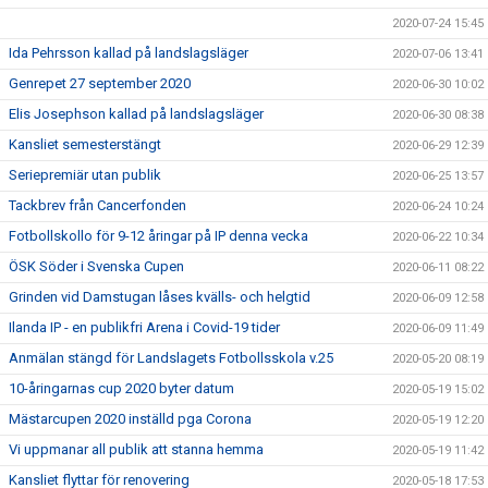
2020-07-24 15:45
Ida Pehrsson kallad på landslagsläger
2020-07-06 13:41
Genrepet 27 september 2020
2020-06-30 10:02
Elis Josephson kallad på landslagsläger
2020-06-30 08:38
Kansliet semesterstängt
2020-06-29 12:39
Seriepremiär utan publik
2020-06-25 13:57
Tackbrev från Cancerfonden
2020-06-24 10:24
Fotbollskollo för 9-12 åringar på IP denna vecka
2020-06-22 10:34
ÖSK Söder i Svenska Cupen
2020-06-11 08:22
Grinden vid Damstugan låses kvälls- och helgtid
2020-06-09 12:58
Ilanda IP - en publikfri Arena i Covid-19 tider
2020-06-09 11:49
Anmälan stängd för Landslagets Fotbollsskola v.25
2020-05-20 08:19
10-åringarnas cup 2020 byter datum
2020-05-19 15:02
Mästarcupen 2020 inställd pga Corona
2020-05-19 12:20
Vi uppmanar all publik att stanna hemma
2020-05-19 11:42
Kansliet flyttar för renovering
2020-05-18 17:53