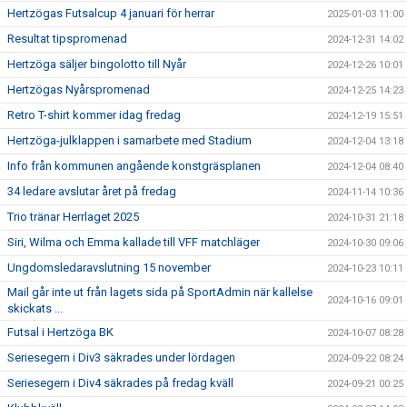
Hertzögas Futsalcup 4 januari för herrar
2025-01-03 11:00
Resultat tipspromenad
2024-12-31 14:02
Hertzöga säljer bingolotto till Nyår
2024-12-26 10:01
Hertzögas Nyårspromenad
2024-12-25 14:23
Retro T-shirt kommer idag fredag
2024-12-19 15:51
Hertzöga-julklappen i samarbete med Stadium
2024-12-04 13:18
Info från kommunen angående konstgräsplanen
2024-12-04 08:40
34 ledare avslutar året på fredag
2024-11-14 10:36
Trio tränar Herrlaget 2025
2024-10-31 21:18
Siri, Wilma och Emma kallade till VFF matchläger
2024-10-30 09:06
Ungdomsledaravslutning 15 november
2024-10-23 10:11
Mail går inte ut från lagets sida på SportAdmin när kallelse
2024-10-16 09:01
skickats ...
Futsal i Hertzöga BK
2024-10-07 08:28
Seriesegern i Div3 säkrades under lördagen
2024-09-22 08:24
Seriesegern i Div4 säkrades på fredag kväll
2024-09-21 00:25