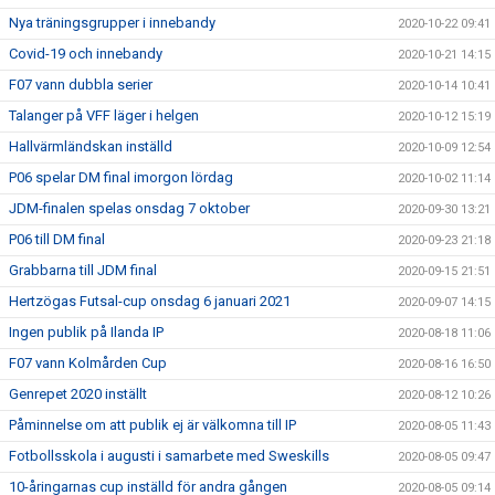
Nya träningsgrupper i innebandy
2020-10-22 09:41
Covid-19 och innebandy
2020-10-21 14:15
F07 vann dubbla serier
2020-10-14 10:41
Talanger på VFF läger i helgen
2020-10-12 15:19
Hallvärmländskan inställd
2020-10-09 12:54
P06 spelar DM final imorgon lördag
2020-10-02 11:14
JDM-finalen spelas onsdag 7 oktober
2020-09-30 13:21
P06 till DM final
2020-09-23 21:18
Grabbarna till JDM final
2020-09-15 21:51
Hertzögas Futsal-cup onsdag 6 januari 2021
2020-09-07 14:15
Ingen publik på Ilanda IP
2020-08-18 11:06
F07 vann Kolmården Cup
2020-08-16 16:50
Genrepet 2020 inställt
2020-08-12 10:26
Påminnelse om att publik ej är välkomna till IP
2020-08-05 11:43
Fotbollsskola i augusti i samarbete med Sweskills
2020-08-05 09:47
10-åringarnas cup inställd för andra gången
2020-08-05 09:14