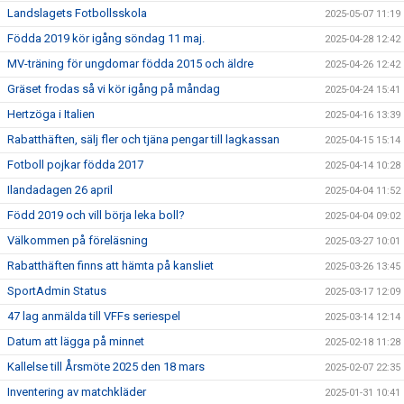
Landslagets Fotbollsskola
2025-05-07 11:19
Födda 2019 kör igång söndag 11 maj.
2025-04-28 12:42
MV-träning för ungdomar födda 2015 och äldre
2025-04-26 12:42
Gräset frodas så vi kör igång på måndag
2025-04-24 15:41
Hertzöga i Italien
2025-04-16 13:39
Rabatthäften, sälj fler och tjäna pengar till lagkassan
2025-04-15 15:14
Fotboll pojkar födda 2017
2025-04-14 10:28
Ilandadagen 26 april
2025-04-04 11:52
Född 2019 och vill börja leka boll?
2025-04-04 09:02
Välkommen på föreläsning
2025-03-27 10:01
Rabatthäften finns att hämta på kansliet
2025-03-26 13:45
SportAdmin Status
2025-03-17 12:09
47 lag anmälda till VFFs seriespel
2025-03-14 12:14
Datum att lägga på minnet
2025-02-18 11:28
Kallelse till Årsmöte 2025 den 18 mars
2025-02-07 22:35
Inventering av matchkläder
2025-01-31 10:41