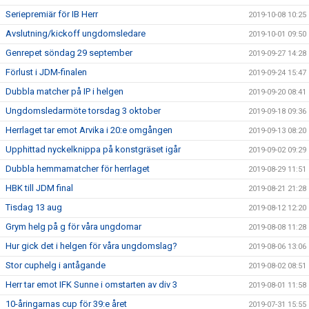
Seriepremiär för IB Herr
2019-10-08 10:25
Avslutning/kickoff ungdomsledare
2019-10-01 09:50
Genrepet söndag 29 september
2019-09-27 14:28
Förlust i JDM-finalen
2019-09-24 15:47
Dubbla matcher på IP i helgen
2019-09-20 08:41
Ungdomsledarmöte torsdag 3 oktober
2019-09-18 09:36
Herrlaget tar emot Arvika i 20:e omgången
2019-09-13 08:20
Upphittad nyckelknippa på konstgräset igår
2019-09-02 09:29
Dubbla hemmamatcher för herrlaget
2019-08-29 11:51
HBK till JDM final
2019-08-21 21:28
Tisdag 13 aug
2019-08-12 12:20
Grym helg på g för våra ungdomar
2019-08-08 11:28
Hur gick det i helgen för våra ungdomslag?
2019-08-06 13:06
Stor cuphelg i antågande
2019-08-02 08:51
Herr tar emot IFK Sunne i omstarten av div 3
2019-08-01 11:58
10-åringarnas cup för 39:e året
2019-07-31 15:55