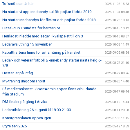
Tofsmössan är här
2025-11-06 15:53
Nu startar vi upp innebandy kul för pojkar födda 2019
2025-11-04 08:48
Nu startar innebandyn för flickor och pojkar födda 2018
2025-10-28 10:13
Futsal-cup i Sundsta för herrsenior
2025-10-15 10:12
Herrlaget inledde med seger i kvalspelet till div 3
2025-10-13 08:37
Ledaravslutning 15 november
2025-10-08 11:49
Rabatthäftena finns för avhämtning på kansliet
2025-09-02 08:24
Ledar- och veteranfotboll & -innebandy startar nästa helg 6-
2025-08-27 21:10
7/9
Hösten är på intåg
2025-08-27 08:26
Mv-träning ungdom i höst
2025-08-26 14:40
På medlemskortet i SportAdmin appen finns erbjudande
2025-08-17 09:44
från Stadium
DM-finaler på gång i Arvika
2025-08-12 14:44
Ledarutbildning 26 augusti kl.18:00-21:00
2025-08-11 20:58
Konstgräsplanen öppen igen
2025-07-30 11:15
Styrelsen 2025
2025-05-12 18:53