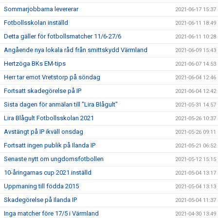
Sommarjobbarna levererar
2021-06-17 15:37
Fotbollsskolan inställd
2021-06-11 18:49
Detta gäller för fotbollsmatcher 11/6-27/6
2021-06-11 10:28
Angående nya lokala råd från smittskydd Värmland
2021-06-09 15:43
Hertzöga BKs EM-tips
2021-06-07 14:53
Herr tar emot Vretstorp på söndag
2021-06-04 12:46
Fortsatt skadegörelse på IP
2021-06-04 12:42
Sista dagen för anmälan till "Lira Blågult"
2021-05-31 14:57
Lira Blågult Fotbollsskolan 2021
2021-05-26 10:37
Avstängt på IP ikväll onsdag
2021-05-26 09:11
Fortsatt ingen publik på Ilanda IP
2021-05-21 06:52
Senaste nytt om ungdomsfotbollen
2021-05-12 15:15
10-åringarnas cup 2021 inställd
2021-05-04 13:17
Uppmaning till födda 2015
2021-05-04 13:13
Skadegörelse på Ilanda IP
2021-05-04 11:37
Inga matcher före 17/5 i Värmland
2021-04-30 13:49