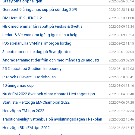
Gräsytorna öppna igen
2022-09-26 08:14
Genrepet 9-åringarnas cup på söndag 25/9
2022-09-23 11:43
DM Herr HBK - IFKF 1-2
2022-09-13 11:08
HBK medlemmar får rabatt på Friskis & Svettis
2022-09-09 15:34
Ledar- & Veteran drar igång igen nästa helg
2022-09-09 10:23
P06 spelar Lilla VM-final imorgon lördag
2022-09-02 11:15
3 september en heldag på Bryngfjorden
2022-09-01 07:04
Ändrade träningstider från och med måndag 29 augusti
2022-08-23 09:23
25 % rabatt på Stadium Innebandy
2022-08-18 17:03
P07 och P09 var till Oddebollen
2022-08-10 08:41
10-åringarnas cup
2022-08-04 13:16
Nu är EM 2022 över och vi har vinnare i Hertzögas tips
2022-08-04 09:40
Startlista Hertzöga EM-Champion 2022
2022-07-06 07:28
Hertzögas EM-tips 2022
2022-06-27 07:34
Traditionsenligt vattenbus på avslutningsdagen i f-skolan
2022-06-22 15:46
Hertzöga BKs EM tips 2022
2022-06-22 13:47