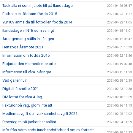
Tack alla ni som hjälpte till på Ilandadagen
2021-04-26 08:47
Fotbollslek för barn födda 2015
2021-04-23 11:17
90/109 anmälda till fotbollen födda 2014
2021-04-22 11:05
Ilandadagen, INTE som vanligt
2021-04-18 11:01
Arrangemang ställs in i år igen
2021-04-12 08:47
Hertzöga Årsmöte 2021
2021-04-01 10:13
Information om födda 2015
2021-03-22 15:56
Erbjudanden via medlemskortet
2021-03-19 07:48
Information till våra 7-åringar
2021-03-11 11:23
Vad gäller nu?
2021-02-28 12:39
Digitalt årsmöte 2021
2021-02-23 10:38
DM lottat för våra A-lag
2021-02-18 10:39
Fakturor på väg, glöm inte att
2021-02-16 11:13
Medlemsavgift och verksamhetsavgift 2021
2021-02-05 10:02
Provstegen på jackor har anlänt
2021-02-04 11:59
Info från Värmlands Innebandyförbund om ev fortsatt
2021-01-18 15:23