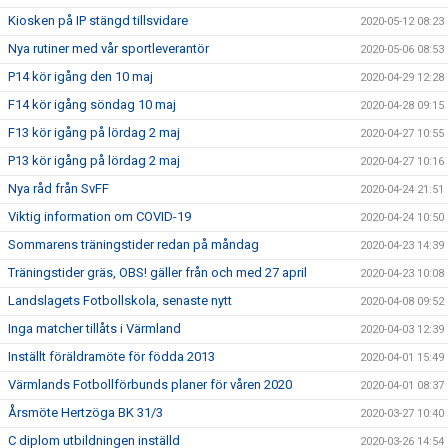
Kiosken på IP stängd tillsvidare
2020-05-12 08:23
Nya rutiner med vår sportleverantör
2020-05-06 08:53
P14 kör igång den 10 maj
2020-04-29 12:28
F14 kör igång söndag 10 maj
2020-04-28 09:15
F13 kör igång på lördag 2 maj
2020-04-27 10:55
P13 kör igång på lördag 2 maj
2020-04-27 10:16
Nya råd från SvFF
2020-04-24 21:51
Viktig information om COVID-19
2020-04-24 10:50
Sommarens träningstider redan på måndag
2020-04-23 14:39
Träningstider gräs, OBS! gäller från och med 27 april
2020-04-23 10:08
Landslagets Fotbollskola, senaste nytt
2020-04-08 09:52
Inga matcher tillåts i Värmland
2020-04-03 12:39
Inställt föräldramöte för födda 2013
2020-04-01 15:49
Värmlands Fotbollförbunds planer för våren 2020
2020-04-01 08:37
Årsmöte Hertzöga BK 31/3
2020-03-27 10:40
C diplom utbildningen inställd
2020-03-26 14:54