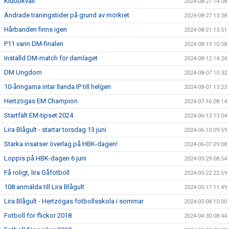
Klubbkväll
2024-08-27 14:08
Ändrade träningstider på grund av mörkret
2024-08-27 13:38
Hårbanden finns igen
2024-08-21 13:51
P11 vann DM-finalen
2024-08-19 10:58
Inställd DM-match för damlaget
2024-08-12 14:24
DM Ungdom
2024-08-07 10:32
10-åringarna intar Ilanda IP till helgen
2024-08-01 13:23
Hertzögas EM Champion
2024-07-16 08:14
Startfält EM-tipset 2024
2024-06-13 13:04
Lira Blågult - startar torsdag 13 juni
2024-06-10 09:59
Starka insatser överlag på HBK-dagen!
2024-06-07 09:08
Loppis på HBK-dagen 6 juni
2024-05-29 08:54
Få roligt, lira Gåfotboll
2024-05-22 22:59
108 anmälda till Lira Blågult
2024-05-17 11:49
Lira Blågult - Hertzögas fotbollsskola i sommar
2024-05-08 10:00
Fotboll för flickor 2018
2024-04-30 08:44