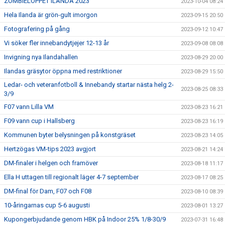
ZOMBIELOPPET ILANDA 2023
2023-10-04 08:24
Hela Ilanda är grön-gult imorgon
2023-09-15 20:50
Fotografering på gång
2023-09-12 10:47
Vi söker fler innebandytjejer 12-13 år
2023-09-08 08:08
Invigning nya Ilandahallen
2023-08-29 20:00
Ilandas gräsytor öppna med restriktioner
2023-08-29 15:50
Ledar- och veteranfotboll & Innebandy startar nästa helg 2-
2023-08-25 08:33
3/9
F07 vann Lilla VM
2023-08-23 16:21
F09 vann cup i Hallsberg
2023-08-23 16:19
Kommunen byter belysningen på konstgräset
2023-08-23 14:05
Hertzögas VM-tips 2023 avgjort
2023-08-21 14:24
DM-finaler i helgen och framöver
2023-08-18 11:17
Ella H uttagen till regionalt läger 4-7 september
2023-08-17 08:25
DM-final för Dam, F07 och F08
2023-08-10 08:39
10-åringarnas cup 5-6 augusti
2023-08-01 13:27
Kupongerbjudande genom HBK på Indoor 25% 1/8-30/9
2023-07-31 16:48