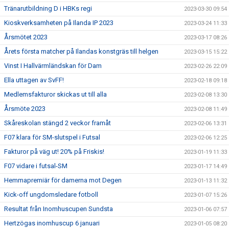
Tränarutbildning D i HBKs regi
2023-03-30 09:54
Kioskverksamheten på Ilanda IP 2023
2023-03-24 11:33
Årsmötet 2023
2023-03-17 08:26
Årets första matcher på Ilandas konstgräs till helgen
2023-03-15 15:22
Vinst I Hallvärmländskan för Dam
2023-02-26 22:09
Ella uttagen av SvFF!
2023-02-18 09:18
Medlemsfakturor skickas ut till alla
2023-02-08 13:30
Årsmöte 2023
2023-02-08 11:49
Skåreskolan stängd 2 veckor framåt
2023-02-06 13:31
F07 klara för SM-slutspel i Futsal
2023-02-06 12:25
Fakturor på väg ut! 20% på Friskis!
2023-01-19 11:33
F07 vidare i futsal-SM
2023-01-17 14:49
Hemmapremiär för damerna mot Degen
2023-01-13 11:32
Kick-off ungdomsledare fotboll
2023-01-07 15:26
Resultat från Inomhuscupen Sundsta
2023-01-06 07:57
Hertzögas inomhuscup 6 januari
2023-01-05 08:20