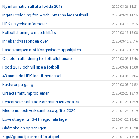
Ny information till alla födda 2013
2020-03-26 14:21
Ingen utbildning för 5- och 7-manna ledare ikväll
2020-03-25 14:15
HBKs styrelse informerar
2020-03-19 08:15
Fotbollsträning o match tillåts
2020-03-13 15:08
Innebandysäsongen över
2020-03-12 21:16
Landskampen mot Kongsvinger uppskjuten
2020-03-12 16:19
C-diplom utbildning för fotbollstränare
2020-03-09 15:46
Född 2013 och vill spela fotboll
2020-03-09 10:08
43 anmälda HBK-lag till seriespel
2020-03-06 09:04
Fakturor på gång
2020-03-05 09:52
Ursäkta fakturaproblemen
2020-02-27 13:13
Feriearbete Karlstad Kommun/Hertzöga BK
2020-01-29 12:59
Medlems- och verksamhetsavgifter 2020
2020-01-29 08:19
Love uttagen till SvFF regionala läger
2020-01-22 13:42
Skåreskolan öppen igen
2020-01-20 11:28
4 gul/gröna tjejer med i slutspel
2020-01-12 18:10