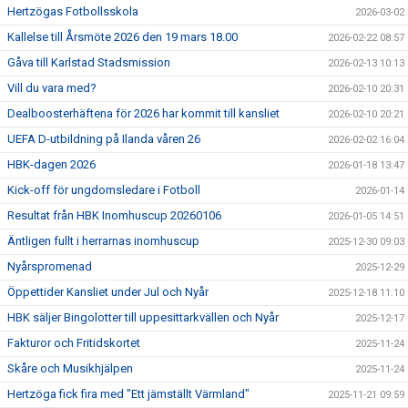
Hertzögas Fotbollsskola
2026-03-02
Kallelse till Årsmöte 2026 den 19 mars 18.00
2026-02-22 08:57
Gåva till Karlstad Stadsmission
2026-02-13 10:13
Vill du vara med?
2026-02-10 20:31
Dealboosterhäftena för 2026 har kommit till kansliet
2026-02-10 20:21
UEFA D-utbildning på Ilanda våren 26
2026-02-02 16:04
HBK-dagen 2026
2026-01-18 13:47
Kick-off för ungdomsledare i Fotboll
2026-01-14
Resultat från HBK Inomhuscup 20260106
2026-01-05 14:51
Äntligen fullt i herrarnas inomhuscup
2025-12-30 09:03
Nyårspromenad
2025-12-29
Öppettider Kansliet under Jul och Nyår
2025-12-18 11:10
HBK säljer Bingolotter till uppesittarkvällen och Nyår
2025-12-17
Fakturor och Fritidskortet
2025-11-24
Skåre och Musikhjälpen
2025-11-24
Hertzöga fick fira med "Ett jämställt Värmland"
2025-11-21 09:59