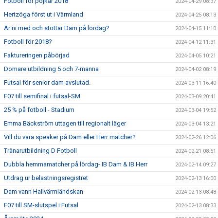
Fotboll för pojkar 2018
2024-04-29 08:37
Hertzöga först ut i Värmland
2024-04-25 08:13
Är ni med och stöttar Dam på lördag?
2024-04-15 11:10
Fotboll för 2018?
2024-04-12 11:31
Faktureringen påbörjad
2024-04-05 10:21
Domare utbildning 5 och 7-manna
2024-04-02 08:19
Futsal för senior dam avslutad.
2024-03-11 16:40
F07 till semifinal i futsal-SM
2024-03-09 20:41
25 % på fotboll - Stadium
2024-03-04 19:52
Emma Bäckström uttagen till regionalt läger
2024-03-04 13:21
Vill du vara speaker på Dam eller Herr matcher?
2024-02-26 12:06
Tränarutbildning D Fotboll
2024-02-21 08:51
Dubbla hemmamatcher på lördag- IB Dam & IB Herr
2024-02-14 09:27
Utdrag ur belastningsregistret
2024-02-13 16:00
Dam vann Hallvärmländskan
2024-02-13 08:48
F07 till SM-slutspel i Futsal
2024-02-13 08:33