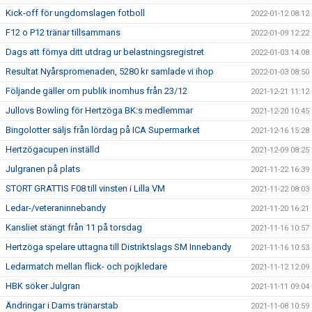
Kick-off för ungdomslagen fotboll
2022-01-12 08:12
F12 o P12 tränar tillsammans
2022-01-09 12:22
Dags att förnya ditt utdrag ur belastningsregistret
2022-01-03 14:08
Resultat Nyårspromenaden, 5280 kr samlade vi ihop
2022-01-03 08:50
Följande gäller om publik inomhus från 23/12
2021-12-21 11:12
Jullovs Bowling för Hertzöga BK:s medlemmar
2021-12-20 10:45
Bingolotter säljs från lördag på ICA Supermarket
2021-12-16 15:28
Hertzögacupen inställd
2021-12-09 08:25
Julgranen på plats
2021-11-22 16:39
STORT GRATTIS F08 till vinsten i Lilla VM
2021-11-22 08:03
Ledar-/veteraninnebandy
2021-11-20 16:21
Kansliet stängt från 11 på torsdag
2021-11-16 10:57
Hertzöga spelare uttagna till Distriktslags SM Innebandy
2021-11-16 10:53
Ledarmatch mellan flick- och pojkledare
2021-11-12 12:09
HBK söker Julgran
2021-11-11 09:04
Ändringar i Dams tränarstab
2021-11-08 10:59