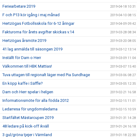
Feriearbetare 2019
2019-04-18 10:31
F och P13 kör igång i maj månad
2019-04-10 08:15
Hertzögas Fotbollsskola för 6-12 åringar
2019-04-09 09:42
Fakturorna för årets avgifter skickas v.14
2019-03-28 08:34
Hertzögas årsmöte 2019
2019-03-20 08:05
41 lag anmälda till säsongen 2019
2019-03-12 13:14
Inställt för Dam o Herr
2019-03-09 11:04
Välkommen till HBK Mattias!
2019-03-07 15:40
Tuva uttagen till regionalt läger med Pia Sundhage
2019-03-06 08:27
En köpp kaffe i Säffle?
2019-03-05 12:35
Dam och Herr spelar i helgen
2019-02-21 16:58
Informationsmöte för alla födda 2012
2019-02-15 11:01
Ledarresa för ungdomsledarna
2019-02-15 10:59
Startfältet Mästarcupen 2019
2019-01-31 14:28
48 ledare på kick-off ikväll
2019-01-24 16:18
3 gul/gröna tjejer i Värmland
2019-01-18 22:30