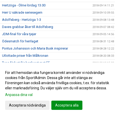
Hertzöga - Ölme lördag 13.00
2018-09-14 11:21
Herr U säkrade seriesegern
2018-09-10 09:55
Adolfsberg - Hertzöga 1-3
2018-09-08 13:48
Daves grabbar åker till Adolfsberg
2018-09-07 08:42
JDM-final för våra tjejer
2018-09-05 14:56
Ödesmatch för herrlaget
2018-08-31 12:48
Pontus Johansson och Maria Busk inspirerar
2018-08-28 12:22
Utlottade priser från Målkronan
2018-08-20 08:33
Tung förlust för herrlaget mot FF
2018-08-18 15:00
Hertzögakronan Lördag 18/8
2018-08-13 09:19
För att hemsidan ska fungera korrekt använder vi nödvändiga
Seger 2-1 mot Bosna 92
cookies från SportAdmin. Dessa går inte att stänga av.
2018-08-09 11:29
Föreningen kan också använda frivilliga cookies, t.ex. för statistik
Mv utbildning flyttad
2018-08-07 17:34
eller marknadsföring. Du väljer själv om du vill acceptera dessa.
10-åringarnas Cup 2018
2018-08-07 08:50
Anpassa dina val
Japan tränar på Ilanda IP
2018-08-06 14:23
Acceptera nödvändiga
Acceptera alla
10-åringarnas cup och nytt rekord
2018-07-31 13:41
DM-final måndag 6 augusti
2018-07-30 14:04