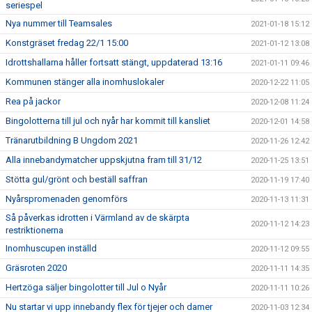
seriespel
Nya nummer till Teamsales
2021-01-18 15:12
Konstgräset fredag 22/1 15:00
2021-01-12 13:08
Idrottshallarna håller fortsatt stängt, uppdaterad 13:16
2021-01-11 09:46
Kommunen stänger alla inomhuslokaler
2020-12-22 11:05
Rea på jackor
2020-12-08 11:24
Bingolotterna till jul och nyår har kommit till kansliet
2020-12-01 14:58
Tränarutbildning B Ungdom 2021
2020-11-26 12:42
Alla innebandymatcher uppskjutna fram till 31/12
2020-11-25 13:51
Stötta gul/grönt och beställ saffran
2020-11-19 17:40
Nyårspromenaden genomförs
2020-11-13 11:31
Så påverkas idrotten i Värmland av de skärpta
2020-11-12 14:23
restriktionerna
Inomhuscupen inställd
2020-11-12 09:55
Gräsroten 2020
2020-11-11 14:35
Hertzöga säljer bingolotter till Jul o Nyår
2020-11-11 10:26
Nu startar vi upp innebandy flex för tjejer och damer
2020-11-03 12:34