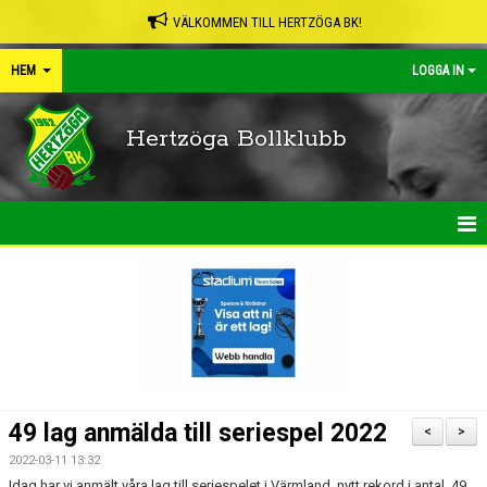
VÄLKOMMEN TILL HERTZÖGA BK!
HEM
LOGGA IN
Hertzöga Bollklubb
HEM
NYHETER
KALENDER
LEDARPÄRMEN
49 lag anmälda till seriespel 2022
<
>
SHOP
2022-03-11 13:32
Idag har vi anmält våra lag till seriespelet i Värmland, nytt rekord i antal. 49