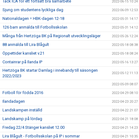
Tack ICA för ett fortsatt bra samarbete
2022-06-15 10:24
Sjung om studentens lyckliga dag
2022-06-09 12:53
Nationaldagen = HBK-dagen 12-18
2022-05-31 14:17
126 barn anmälda till Fotbollsskolan
2022-05-31 14:12
Många från Hertzöga BK på Regionalt utvecklingsläger
2022-05-26 12:24
88 anmälda till Lira Blågult
2022-05-18 08:38
Öppettider kansliet v.21
2022-05-18 08:24
Containrar på Ilanda IP
2022-05-16 13:27
Hertzöga BK startar Damlag i innebandy till säsongen
2022-05-12 11:13
2022/2023
2022-05-09 08:07
Fotboll för födda 2016
2022-04-29 08:10
Ilandadagen
2022-04-23 20:27
Landskampen inställd
2022-04-22 21:07
Landskamp på lördag
2022-04-21 18:08
Fredag 22/4 Stänger kansliet 12.00
2022-04-21 14:23
Lira Blågult - Fotbollsskolan på IP i sommar
2022-04-21 10:35