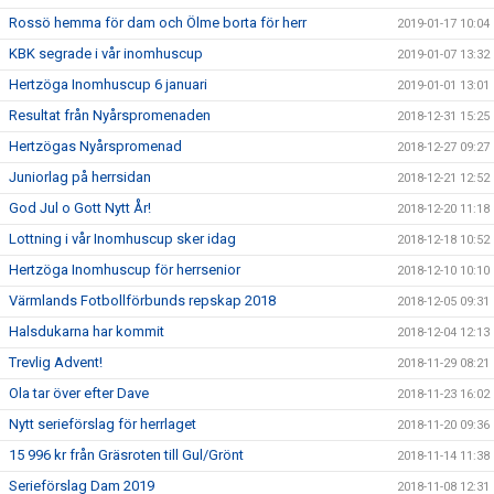
Rossö hemma för dam och Ölme borta för herr
2019-01-17 10:04
KBK segrade i vår inomhuscup
2019-01-07 13:32
Hertzöga Inomhuscup 6 januari
2019-01-01 13:01
Resultat från Nyårspromenaden
2018-12-31 15:25
Hertzögas Nyårspromenad
2018-12-27 09:27
Juniorlag på herrsidan
2018-12-21 12:52
God Jul o Gott Nytt År!
2018-12-20 11:18
Lottning i vår Inomhuscup sker idag
2018-12-18 10:52
Hertzöga Inomhuscup för herrsenior
2018-12-10 10:10
Värmlands Fotbollförbunds repskap 2018
2018-12-05 09:31
Halsdukarna har kommit
2018-12-04 12:13
Trevlig Advent!
2018-11-29 08:21
Ola tar över efter Dave
2018-11-23 16:02
Nytt serieförslag för herrlaget
2018-11-20 09:36
15 996 kr från Gräsroten till Gul/Grönt
2018-11-14 11:38
Serieförslag Dam 2019
2018-11-08 12:31