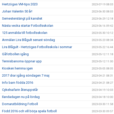
Hertzögas VM-tips 2023
2023-07-19 08:03
Johan Valentin 50 år!
2023-06-30 08:03
Semesterstängt på kansliet
2023-06-29 12:18
Nästa vecka startar Fotbollsskolan
2023-06-16 09:42
125 anmälda till fotbollsskolan
2023-05-30 10:12
Anmälan Lira Blågult senast söndag
2023-05-23 08:34
Lira Blågult - Hertzögas Fotbollsskola i sommar
2023-05-22 16:44
Gåfotbollen igång
2023-05-12 11:18
Tennisbanorna öppnar upp
2023-05-12 11:00
Kiosken hemma igen
2023-05-05 08:05
2017 drar igång söndagen 7 maj
2023-04-21 08:31
Info barn födda 2016
2023-04-21 08:27
Cykelsafarin återuppstår
2023-04-19 10:03
Ilandadagen nu på lördag
2023-04-18 10:00
Domarutbildning Fotboll
2023-03-30 11:58
Född 2016 och vill börja spela fotboll
2023-03-30 09:57