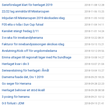
Serieförslaget klart för herrlaget 2019
2018-11-08 12:28
22/22 lag anmälda till Mästarcupen
2018-11-06 15:25
Inbjudan till Mästarcupen 2019 skickades idag
2018-11-05 14:02
F05 etta o tvåa i Sun Cup futsal
2018-11-04 14:11
Kansliet stängt fredag 2/11
2018-11-01 14:24
3:e raka för innebandyherrarna
2018-10-22 08:31
Fakturor för innebandysäsongen skickas idag
2018-10-15 15:21
Avslutning/Kick-off för ungdomsledarna
2018-10-12 09:56
Emma uttagen till regionalt läger med Pia Sundhage
2018-10-08 14:27
Herrlaget kvar i div 3
2018-10-07 21:04
Serieavslutning för herrlaget i Åmål
2018-10-04 15:27
Damerna fixade det, Div 1 2019
2018-09-29 18:25
Go seger för Herrarna
2018-09-28 22:23
Herrlaget behöver ert stöd ikväll
2018-09-28 08:58
3 poäng för herrarna
2018-09-21 10:12
0-3 förlust i JDM
2018-09-19 21:41