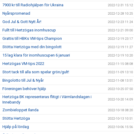
7900 kr till Radiohjälpen för Ukraina
2022-12-31 15:12
Nyårspromenad
2022-12-28 10:25
God Jul & Gott Nytt År!
2022-12-23 11:24
Fullt till Hertzögas inomhuscup
2022-12-21 09:00
Grattis till HBKs VM-tips Champion
2022-12-19 23:17
Stötta Hertzöga med din bingolott
2022-12-19 11:27
15 lag klara för inomhuscupen 6 januari
2022-12-19 10:20
Hertzögas VM-tips 2022
2022-11-15 08:08
Stort tack till alla som spelar grön/gult!
2022-11-09 13:10
Bingolotto till Jul & Nyår
2022-11-08 13:51
Föreningen behöver hjälp
2022-10-25 07:50
Hertzöga BK representeras flitigt i Värmlandslagen i
2022-10-20 14:09
Innebandy
Zombieloppet Ilanda
2022-10-18 08:20
Stötta Hertzöga
2022-10-13 10:51
Hjälp på lördag
2022-10-06 15:56