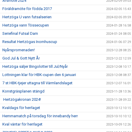
Årsmöte 2024
2024-02-09 09:03
Föräldramöte för födda 2017
2024-02-05 15:43
Hertzöga U vann futsalserien
2024-02-05 09:59
Hertzöga vann Tössecupen
2024-01-28 16:58
Seriefinal Futsal Dam
2024-01-24 08:05
Resultat Hertzögas Inomhuscup
2024-01-06 07:29
Nyårspromenaden!
2023-12-28 08:25
God Jul & Gott Nytt År
2023-12-22 12:59
Hertzöga säljer Bingolotter till Jul/Nyår
2023-12-08 10:17
Lottningen klar för HBK-cupen den 6 januari
2023-12-08 08:37
7 st HBK-tjejer uttagna till Värmlandslaget
2023-12-07 16:01
Konstgräsplanen stängd
2023-11-28 13:36
Hertzögakronan 2024!
2023-11-28 09:22
Kvaldags för herrlaget
2023-10-12 10:15
Hemmamatch på torsdag för innebandy herr
2023-10-10 10:12
Kval väntar för herrlaget
2023-10-09 12:26