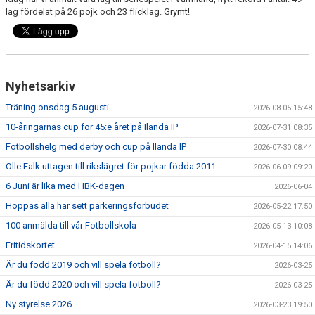
FRISPARKEN
lag fördelat på 26 pojk och 23 flicklag. Grymt!
BLI MEDLEM
MATCHER
Nyhetsarkiv
KONTAKTER & LAG
Träning onsdag 5 augusti
2026-08-05 15:48
10-åringarnas cup för 45:e året på Ilanda IP
2026-07-31 08:35
FÖRENINGSDOKUMENT_GAMLA
Fotbollshelg med derby och cup på Ilanda IP
2026-07-30 08:44
SPONSORER
Olle Falk uttagen till rikslägret för pojkar födda 2011
2026-06-09 09:20
6 Juni är lika med HBK-dagen
2026-06-04
FÖRENINGSDOKUMENT
Hoppas alla har sett parkeringsförbudet
2026-05-22 17:50
100 anmälda till vår Fotbollskola
2026-05-13 10:08
Fritidskortet
2026-04-15 14:06
Är du född 2019 och vill spela fotboll?
2026-03-25
Är du född 2020 och vill spela fotboll?
2026-03-25
Ny styrelse 2026
2026-03-23 19:50