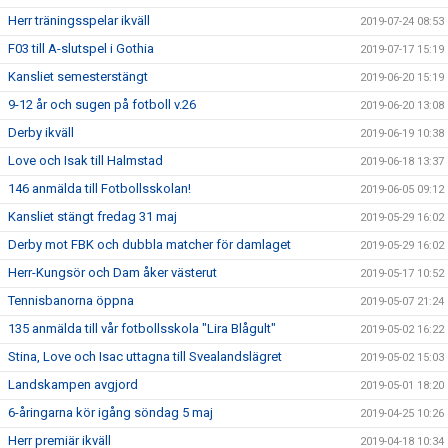
Herr träningsspelar ikväll
2019-07-24 08:53
F03 till A-slutspel i Gothia
2019-07-17 15:19
Kansliet semesterstängt
2019-06-20 15:19
9-12 år och sugen på fotboll v.26
2019-06-20 13:08
Derby ikväll
2019-06-19 10:38
Love och Isak till Halmstad
2019-06-18 13:37
146 anmälda till Fotbollsskolan!
2019-06-05 09:12
Kansliet stängt fredag 31 maj
2019-05-29 16:02
Derby mot FBK och dubbla matcher för damlaget
2019-05-29 16:02
Herr-Kungsör och Dam åker västerut
2019-05-17 10:52
Tennisbanorna öppna
2019-05-07 21:24
135 anmälda till vår fotbollsskola "Lira Blågult"
2019-05-02 16:22
Stina, Love och Isac uttagna till Svealandslägret
2019-05-02 15:03
Landskampen avgjord
2019-05-01 18:20
6-åringarna kör igång söndag 5 maj
2019-04-25 10:26
Herr premiär ikväll
2019-04-18 10:34