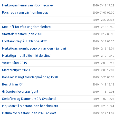
Hertzögas herrar vann Dömlecupen
2020-01-11 17:22
Forshaga vann vår inomhuscup
2020-01-07 09:00
2019-12-20 20:38
Kick-off för våra ungdomsledare
2019-12-18 15:55
Startfält Mästarcupen 2020
2019-12-17 08:36
Fortfarande på Julklappsjakt?
2019-12-17 08:20
Hertzögas inomhuscup blir av den 4 januari
2019-12-16 15:01
Hertzöga mot Boltic i 16-delsfinal
2019-12-10 10:40
Veteranåret 2019
2019-12-09 15:48
Mästarcupen 2020
2019-12-03 12:07
Kansliet stängt torsdag/måndag kväll
2019-11-20 08:36
Beslut från RF
2019-11-19 18:18
Gräsroten levererar igen!
2019-11-13 12:08
Serieförslag Damer div 2 V Svealand
2019-11-07 10:21
Inbjudan till Mästarcupen har skickats
2019-10-23 10:44
Datum för Mästarcupen 2020 är klart
2019-10-14 11:02