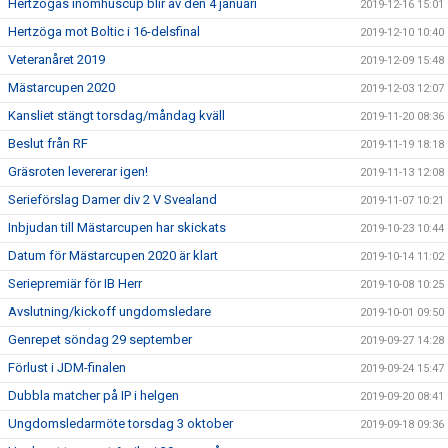
Hertzögas inomhuscup blir av den 4 januari
2019-12-16 15:01
Hertzöga mot Boltic i 16-delsfinal
2019-12-10 10:40
Veteranåret 2019
2019-12-09 15:48
Mästarcupen 2020
2019-12-03 12:07
Kansliet stängt torsdag/måndag kväll
2019-11-20 08:36
Beslut från RF
2019-11-19 18:18
Gräsroten levererar igen!
2019-11-13 12:08
Serieförslag Damer div 2 V Svealand
2019-11-07 10:21
Inbjudan till Mästarcupen har skickats
2019-10-23 10:44
Datum för Mästarcupen 2020 är klart
2019-10-14 11:02
Seriepremiär för IB Herr
2019-10-08 10:25
Avslutning/kickoff ungdomsledare
2019-10-01 09:50
Genrepet söndag 29 september
2019-09-27 14:28
Förlust i JDM-finalen
2019-09-24 15:47
Dubbla matcher på IP i helgen
2019-09-20 08:41
Ungdomsledarmöte torsdag 3 oktober
2019-09-18 09:36