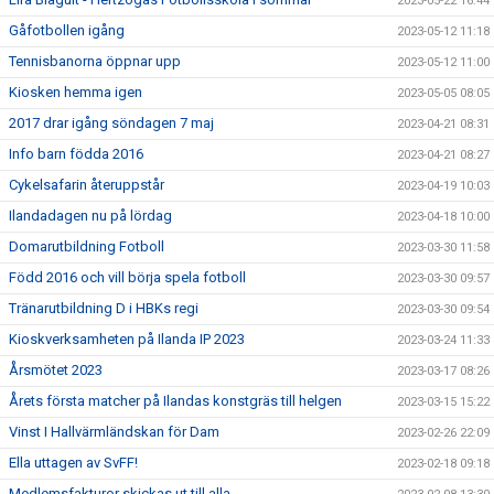
2023-05-22 16:44
Gåfotbollen igång
2023-05-12 11:18
Tennisbanorna öppnar upp
2023-05-12 11:00
Kiosken hemma igen
2023-05-05 08:05
2017 drar igång söndagen 7 maj
2023-04-21 08:31
Info barn födda 2016
2023-04-21 08:27
Cykelsafarin återuppstår
2023-04-19 10:03
Ilandadagen nu på lördag
2023-04-18 10:00
Domarutbildning Fotboll
2023-03-30 11:58
Född 2016 och vill börja spela fotboll
2023-03-30 09:57
Tränarutbildning D i HBKs regi
2023-03-30 09:54
Kioskverksamheten på Ilanda IP 2023
2023-03-24 11:33
Årsmötet 2023
2023-03-17 08:26
Årets första matcher på Ilandas konstgräs till helgen
2023-03-15 15:22
Vinst I Hallvärmländskan för Dam
2023-02-26 22:09
Ella uttagen av SvFF!
2023-02-18 09:18
Medlemsfakturor skickas ut till alla