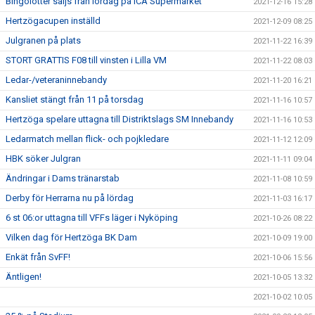
Bingolotter säljs från lördag på ICA Supermarket
2021-12-16 15:28
Hertzögacupen inställd
2021-12-09 08:25
Julgranen på plats
2021-11-22 16:39
STORT GRATTIS F08 till vinsten i Lilla VM
2021-11-22 08:03
Ledar-/veteraninnebandy
2021-11-20 16:21
Kansliet stängt från 11 på torsdag
2021-11-16 10:57
Hertzöga spelare uttagna till Distriktslags SM Innebandy
2021-11-16 10:53
Ledarmatch mellan flick- och pojkledare
2021-11-12 12:09
HBK söker Julgran
2021-11-11 09:04
Ändringar i Dams tränarstab
2021-11-08 10:59
Derby för Herrarna nu på lördag
2021-11-03 16:17
6 st 06:or uttagna till VFFs läger i Nyköping
2021-10-26 08:22
Vilken dag för Hertzöga BK Dam
2021-10-09 19:00
Enkät från SvFF!
2021-10-06 15:56
Äntligen!
2021-10-05 13:32
2021-10-02 10:05