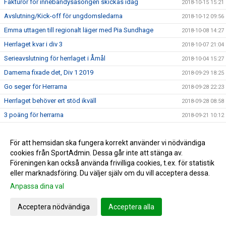
Fakturor för innebandysäsongen skickas idag
2018-10-15 15:21
Avslutning/Kick-off för ungdomsledarna
2018-10-12 09:56
Emma uttagen till regionalt läger med Pia Sundhage
2018-10-08 14:27
Herrlaget kvar i div 3
2018-10-07 21:04
Serieavslutning för herrlaget i Åmål
2018-10-04 15:27
Damerna fixade det, Div 1 2019
2018-09-29 18:25
Go seger för Herrarna
2018-09-28 22:23
Herrlaget behöver ert stöd ikväll
2018-09-28 08:58
3 poäng för herrarna
2018-09-21 10:12
0-3 förlust i JDM
2018-09-19 21:41
För att hemsidan ska fungera korrekt använder vi nödvändiga
Hertzöga - Ölme lördag 13.00
2018-09-14 11:21
cookies från SportAdmin. Dessa går inte att stänga av.
Herr U säkrade seriesegern
2018-09-10 09:55
Föreningen kan också använda frivilliga cookies, t.ex. för statistik
Adolfsberg - Hertzöga 1-3
2018-09-08 13:48
eller marknadsföring. Du väljer själv om du vill acceptera dessa.
Daves grabbar åker till Adolfsberg
Anpassa dina val
2018-09-07 08:42
JDM-final för våra tjejer
2018-09-05 14:56
Acceptera nödvändiga
Acceptera alla
Ödesmatch för herrlaget
2018-08-31 12:48