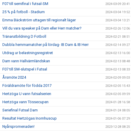
F07 till semifinal i futsal-SM
2024-03-09 20:41
25 % på fotboll - Stadium
2024-03-04 19:52
Emma Bäckström uttagen till regionalt läger
2024-03-04 13:21
Vill du vara speaker på Dam eller Herr matcher?
2024-02-26 12:06
Tränarutbildning D Fotboll
2024-02-21 08:51
Dubbla hemmamatcher på lördag- IB Dam & IB Herr
2024-02-14 09:27
Utdrag ur belastningsregistret
2024-02-13 16:00
Dam vann Hallvärmländskan
2024-02-13 08:48
F07 till SM-slutspel i Futsal
2024-02-13 08:33
Årsmöte 2024
2024-02-09 09:03
Föräldramöte för födda 2017
2024-02-05 15:43
Hertzöga U vann futsalserien
2024-02-05 09:59
Hertzöga vann Tössecupen
2024-01-28 16:58
Seriefinal Futsal Dam
2024-01-24 08:05
Resultat Hertzögas Inomhuscup
2024-01-06 07:29
Nyårspromenaden!
2023-12-28 08:25