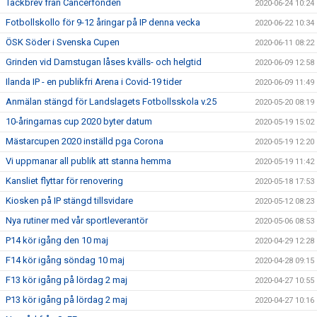
Tackbrev från Cancerfonden
2020-06-24 10:24
Fotbollskollo för 9-12 åringar på IP denna vecka
2020-06-22 10:34
ÖSK Söder i Svenska Cupen
2020-06-11 08:22
Grinden vid Damstugan låses kvälls- och helgtid
2020-06-09 12:58
Ilanda IP - en publikfri Arena i Covid-19 tider
2020-06-09 11:49
Anmälan stängd för Landslagets Fotbollsskola v.25
2020-05-20 08:19
10-åringarnas cup 2020 byter datum
2020-05-19 15:02
Mästarcupen 2020 inställd pga Corona
2020-05-19 12:20
Vi uppmanar all publik att stanna hemma
2020-05-19 11:42
Kansliet flyttar för renovering
2020-05-18 17:53
Kiosken på IP stängd tillsvidare
2020-05-12 08:23
Nya rutiner med vår sportleverantör
2020-05-06 08:53
P14 kör igång den 10 maj
2020-04-29 12:28
F14 kör igång söndag 10 maj
2020-04-28 09:15
F13 kör igång på lördag 2 maj
2020-04-27 10:55
P13 kör igång på lördag 2 maj
2020-04-27 10:16