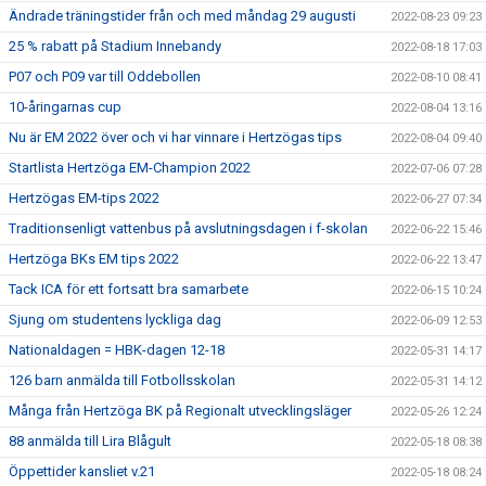
Ändrade träningstider från och med måndag 29 augusti
2022-08-23 09:23
25 % rabatt på Stadium Innebandy
2022-08-18 17:03
P07 och P09 var till Oddebollen
2022-08-10 08:41
10-åringarnas cup
2022-08-04 13:16
Nu är EM 2022 över och vi har vinnare i Hertzögas tips
2022-08-04 09:40
Startlista Hertzöga EM-Champion 2022
2022-07-06 07:28
Hertzögas EM-tips 2022
2022-06-27 07:34
Traditionsenligt vattenbus på avslutningsdagen i f-skolan
2022-06-22 15:46
Hertzöga BKs EM tips 2022
2022-06-22 13:47
Tack ICA för ett fortsatt bra samarbete
2022-06-15 10:24
Sjung om studentens lyckliga dag
2022-06-09 12:53
Nationaldagen = HBK-dagen 12-18
2022-05-31 14:17
126 barn anmälda till Fotbollsskolan
2022-05-31 14:12
Många från Hertzöga BK på Regionalt utvecklingsläger
2022-05-26 12:24
88 anmälda till Lira Blågult
2022-05-18 08:38
Öppettider kansliet v.21
2022-05-18 08:24