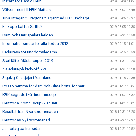
Inställt för Dam o Herr
2019-03-09 11:04
Välkommen till HBK Mattias!
2019-03-07 15:40
Tuva uttagen till regionalt läger med Pia Sundhage
2019-03-06 08:27
En köpp kaffe i Säffle?
2019-03-05 12:35
Dam och Herr spelar i helgen
2019-02-21 16:58
Informationsmöte för alla födda 2012
2019-02-15 11:01
Ledarresa för ungdomsledarna
2019-02-15 10:59
Startfältet Mästarcupen 2019
2019-01-31 14:28
48 ledare på kick-off ikväll
2019-01-24 16:18
3 gul/gröna tjejer i Värmland
2019-01-18 22:30
Rossö hemma för dam och Ölme borta för herr
2019-01-17 10:04
KBK segrade i vår inomhuscup
2019-01-07 13:32
Hertzöga Inomhuscup 6 januari
2019-01-01 13:01
Resultat från Nyårspromenaden
2018-12-31 15:25
Hertzögas Nyårspromenad
2018-12-27 09:27
Juniorlag på herrsidan
2018-12-21 12:52