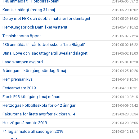
146 anmälda till Fotbollsskolan!
2019-06-05 09:12
Kansliet stängt fredag 31 maj
2019-05-29 16:02
Derby mot FBK och dubbla matcher för damlaget
2019-05-29 16:02
Herr-Kungsör och Dam åker västerut
2019-05-17 10:52
Tennisbanorna öppna
2019-05-07 21:24
135 anmälda till vår fotbollsskola "Lira Blågult"
2019-05-02 16:22
Stina, Love och Isac uttagna till Svealandslägret
2019-05-02 15:03
Landskampen avgjord
2019-05-01 18:20
6-åringarna kör igång söndag 5 maj
2019-04-25 10:26
Herr premiär ikväll
2019-04-18 10:34
Feriearbetare 2019
2019-04-18 10:31
F och P13 kör igång i maj månad
2019-04-10 08:15
Hertzögas Fotbollsskola för 6-12 åringar
2019-04-09 09:42
Fakturorna för årets avgifter skickas v.14
2019-03-28 08:34
Hertzögas årsmöte 2019
2019-03-20 08:05
41 lag anmälda till säsongen 2019
2019-03-12 13:14