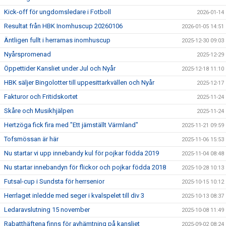
Kick-off för ungdomsledare i Fotboll
2026-01-14
Resultat från HBK Inomhuscup 20260106
2026-01-05 14:51
Äntligen fullt i herrarnas inomhuscup
2025-12-30 09:03
Nyårspromenad
2025-12-29
Öppettider Kansliet under Jul och Nyår
2025-12-18 11:10
HBK säljer Bingolotter till uppesittarkvällen och Nyår
2025-12-17
Fakturor och Fritidskortet
2025-11-24
Skåre och Musikhjälpen
2025-11-24
Hertzöga fick fira med "Ett jämställt Värmland"
2025-11-21 09:59
Tofsmössan är här
2025-11-06 15:53
Nu startar vi upp innebandy kul för pojkar födda 2019
2025-11-04 08:48
Nu startar innebandyn för flickor och pojkar födda 2018
2025-10-28 10:13
Futsal-cup i Sundsta för herrsenior
2025-10-15 10:12
Herrlaget inledde med seger i kvalspelet till div 3
2025-10-13 08:37
Ledaravslutning 15 november
2025-10-08 11:49
Rabatthäftena finns för avhämtning på kansliet
2025-09-02 08:24