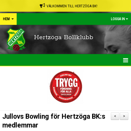
VÄLKOMMEN TILL HERTZÖGA BK!
HEM
LOGGA IN
Hertzöga Bollklubb
HEM
NYHETER
KALENDER
LEDARPÄRMEN
Jullovs Bowling för Hertzöga BK:s
<
>
SHOP
medlemmar