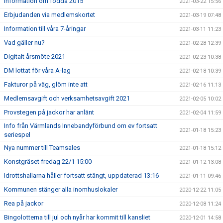
Information om födda 2015
2021-03-22 15:56
Erbjudanden via medlemskortet
2021-03-19 07:48
Information till våra 7-åringar
2021-03-11 11:23
Vad gäller nu?
2021-02-28 12:39
Digitalt årsmöte 2021
2021-02-23 10:38
DM lottat för våra A-lag
2021-02-18 10:39
Fakturor på väg, glöm inte att
2021-02-16 11:13
Medlemsavgift och verksamhetsavgift 2021
2021-02-05 10:02
Provstegen på jackor har anlänt
2021-02-04 11:59
Info från Värmlands Innebandyförbund om ev fortsatt
2021-01-18 15:23
seriespel
Nya nummer till Teamsales
2021-01-18 15:12
Konstgräset fredag 22/1 15:00
2021-01-12 13:08
Idrottshallarna håller fortsatt stängt, uppdaterad 13:16
2021-01-11 09:46
Kommunen stänger alla inomhuslokaler
2020-12-22 11:05
Rea på jackor
2020-12-08 11:24
Bingolotterna till jul och nyår har kommit till kansliet
2020-12-01 14:58