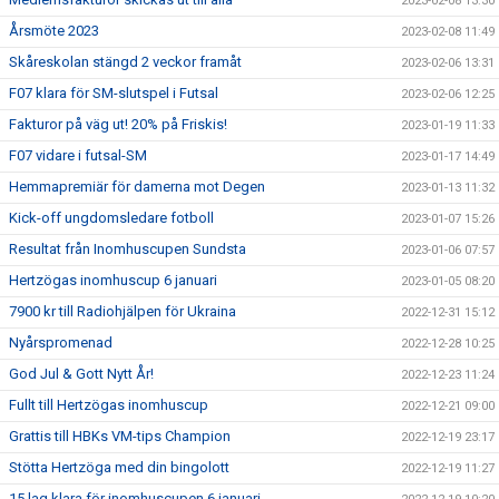
2023-02-08 13:30
Årsmöte 2023
2023-02-08 11:49
Skåreskolan stängd 2 veckor framåt
2023-02-06 13:31
F07 klara för SM-slutspel i Futsal
2023-02-06 12:25
Fakturor på väg ut! 20% på Friskis!
2023-01-19 11:33
F07 vidare i futsal-SM
2023-01-17 14:49
Hemmapremiär för damerna mot Degen
2023-01-13 11:32
Kick-off ungdomsledare fotboll
2023-01-07 15:26
Resultat från Inomhuscupen Sundsta
2023-01-06 07:57
Hertzögas inomhuscup 6 januari
2023-01-05 08:20
7900 kr till Radiohjälpen för Ukraina
2022-12-31 15:12
Nyårspromenad
2022-12-28 10:25
God Jul & Gott Nytt År!
2022-12-23 11:24
Fullt till Hertzögas inomhuscup
2022-12-21 09:00
Grattis till HBKs VM-tips Champion
2022-12-19 23:17
Stötta Hertzöga med din bingolott
2022-12-19 11:27
15 lag klara för inomhuscupen 6 januari