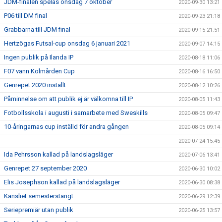
JDM-finalen spelas onsdag 7 oktober
2020-09-30 13:21
P06 till DM final
2020-09-23 21:18
Grabbarna till JDM final
2020-09-15 21:51
Hertzögas Futsal-cup onsdag 6 januari 2021
2020-09-07 14:15
Ingen publik på Ilanda IP
2020-08-18 11:06
F07 vann Kolmården Cup
2020-08-16 16:50
Genrepet 2020 inställt
2020-08-12 10:26
Påminnelse om att publik ej är välkomna till IP
2020-08-05 11:43
Fotbollsskola i augusti i samarbete med Sweskills
2020-08-05 09:47
10-åringarnas cup inställd för andra gången
2020-08-05 09:14
2020-07-24 15:45
Ida Pehrsson kallad på landslagsläger
2020-07-06 13:41
Genrepet 27 september 2020
2020-06-30 10:02
Elis Josephson kallad på landslagsläger
2020-06-30 08:38
Kansliet semesterstängt
2020-06-29 12:39
Seriepremiär utan publik
2020-06-25 13:57