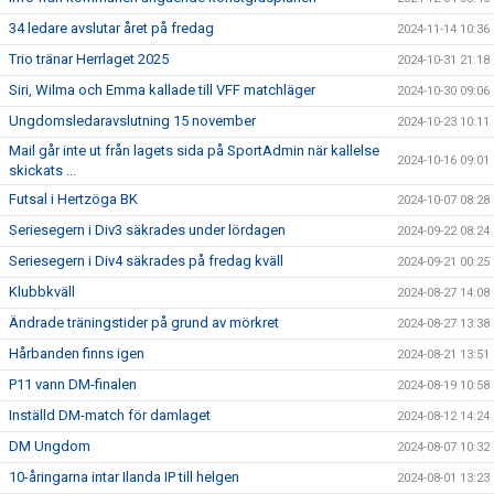
34 ledare avslutar året på fredag
2024-11-14 10:36
Trio tränar Herrlaget 2025
2024-10-31 21:18
Siri, Wilma och Emma kallade till VFF matchläger
2024-10-30 09:06
Ungdomsledaravslutning 15 november
2024-10-23 10:11
Mail går inte ut från lagets sida på SportAdmin när kallelse
2024-10-16 09:01
skickats ...
Futsal i Hertzöga BK
2024-10-07 08:28
Seriesegern i Div3 säkrades under lördagen
2024-09-22 08:24
Seriesegern i Div4 säkrades på fredag kväll
2024-09-21 00:25
Klubbkväll
2024-08-27 14:08
Ändrade träningstider på grund av mörkret
2024-08-27 13:38
Hårbanden finns igen
2024-08-21 13:51
P11 vann DM-finalen
2024-08-19 10:58
Inställd DM-match för damlaget
2024-08-12 14:24
DM Ungdom
2024-08-07 10:32
10-åringarna intar Ilanda IP till helgen
2024-08-01 13:23