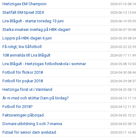
Hertzögas EM Champion
2024-07-16 08:14
Startfält EM-tipset 2024
2024-06-13 13:04
Lira Blågult - startar torsdag 13 juni
2024-06-10 09:59
Starka insatser överlag på HBK-dagen!
2024-06-07 09:08
Loppis på HBK-dagen 6 juni
2024-05-29 08:54
Få roligt, lira Gåfotboll
2024-05-22 22:59
108 anmälda till Lira Blågult
2024-05-17 11:49
Lira Blågult - Hertzögas fotbollsskola i sommar
2024-05-08 10:00
Fotboll för flickor 2018
2024-04-30 08:44
Fotboll för pojkar 2018
2024-04-29 08:37
Hertzöga först ut i Värmland
2024-04-25 08:13
Är ni med och stöttar Dam på lördag?
2024-04-15 11:10
Fotboll för 2018?
2024-04-12 11:31
Faktureringen påbörjad
2024-04-05 10:21
Domare utbildning 5 och 7-manna
2024-04-02 08:19
Futsal för senior dam avslutad.
2024-03-11 16:40