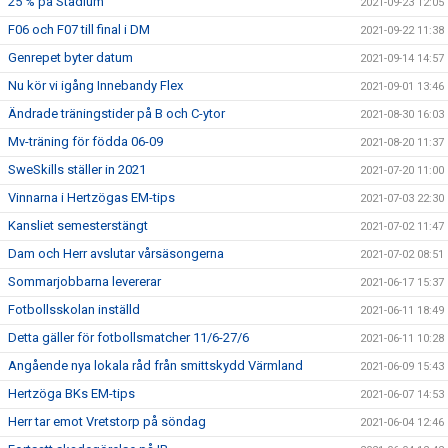
25 % på Stadium
2021-09-23 12:05
F06 och F07 till final i DM
2021-09-22 11:38
Genrepet byter datum
2021-09-14 14:57
Nu kör vi igång Innebandy Flex
2021-09-01 13:46
Ändrade träningstider på B och C-ytor
2021-08-30 16:03
Mv-träning för födda 06-09
2021-08-20 11:37
SweSkills ställer in 2021
2021-07-20 11:00
Vinnarna i Hertzögas EM-tips
2021-07-03 22:30
Kansliet semesterstängt
2021-07-02 11:47
Dam och Herr avslutar vårsäsongerna
2021-07-02 08:51
Sommarjobbarna levererar
2021-06-17 15:37
Fotbollsskolan inställd
2021-06-11 18:49
Detta gäller för fotbollsmatcher 11/6-27/6
2021-06-11 10:28
Angående nya lokala råd från smittskydd Värmland
2021-06-09 15:43
Hertzöga BKs EM-tips
2021-06-07 14:53
Herr tar emot Vretstorp på söndag
2021-06-04 12:46