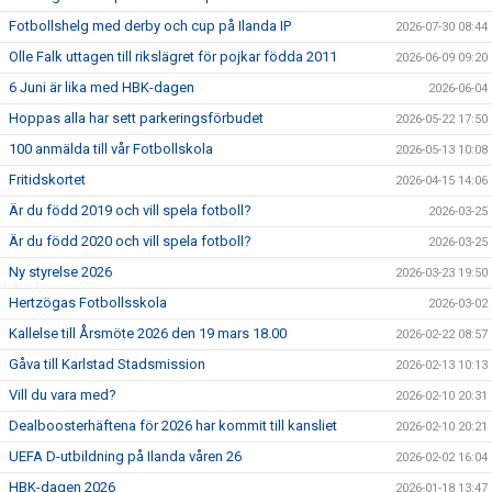
Fotbollshelg med derby och cup på Ilanda IP
2026-07-30 08:44
Olle Falk uttagen till rikslägret för pojkar födda 2011
2026-06-09 09:20
6 Juni är lika med HBK-dagen
2026-06-04
Hoppas alla har sett parkeringsförbudet
2026-05-22 17:50
100 anmälda till vår Fotbollskola
2026-05-13 10:08
Fritidskortet
2026-04-15 14:06
Är du född 2019 och vill spela fotboll?
2026-03-25
Är du född 2020 och vill spela fotboll?
2026-03-25
Ny styrelse 2026
2026-03-23 19:50
Hertzögas Fotbollsskola
2026-03-02
Kallelse till Årsmöte 2026 den 19 mars 18.00
2026-02-22 08:57
Gåva till Karlstad Stadsmission
2026-02-13 10:13
Vill du vara med?
2026-02-10 20:31
Dealboosterhäftena för 2026 har kommit till kansliet
2026-02-10 20:21
UEFA D-utbildning på Ilanda våren 26
2026-02-02 16:04
HBK-dagen 2026
2026-01-18 13:47