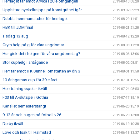
Herrlaget tar emot Arvika i 20:e omgången
2019-09-13 08:20
Upphittad nyckelknippa på konstgräset igår
2019-09-02 09:29
Dubbla hemmamatcher för herrlaget
2019-08-29 11:51
HBK till JDM final
2019-08-21 21:28
Tisdag 13 aug
2019-08-12 12:20
Grym helg på g för våra ungdomar
2019-08-08 11:28
Hur gick det i helgen för våra ungdomslag?
2019-08-06 13:06
Stor cuphelg i antågande
2019-08-02 08:51
Herr tar emot IFK Sunne i omstarten av div 3
2019-08-01 11:58
10-åringarnas cup för 39:e året
2019-07-31 15:55
Herr träningsspelar ikväll
2019-07-24 08:53
F03 till A-slutspel i Gothia
2019-07-17 15:19
Kansliet semesterstängt
2019-06-20 15:19
9-12 år och sugen på fotboll v.26
2019-06-20 13:08
Derby ikväll
2019-06-19 10:38
Love och Isak till Halmstad
2019-06-18 13:37