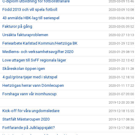
C-diplom utbildning för fotbollstränare
2020-03-09 15:46
Född 2013 och vill spela fotboll
2020-03-09 10:08
43 anmälda HBK-lag till seriespel
2020-03-06 09:04
Fakturor på gång
2020-03-05 09:52
Ursäkta fakturaproblemen
2020-02-27 13:13
Feriearbete Karlstad Kommun/Hertzöga BK
2020-01-29 12:59
Medlems- och verksamhetsavgifter 2020
2020-01-29 08:19
Love uttagen till SvFF regionala läger
2020-01-22 13:42
Skåreskolan öppen igen
2020-01-20 11:28
4 gul/gröna tjejer med i slutspel
2020-01-12 18:10
Hertzögas herrar vann Dömlecupen
2020-01-11 17:22
Forshaga vann vår inomhuscup
2020-01-07 09:00
2019-12-20 20:38
Kick-off för våra ungdomsledare
2019-12-18 15:55
Startfält Mästarcupen 2020
2019-12-17 08:36
Fortfarande på Julklappsjakt?
2019-12-17 08:20