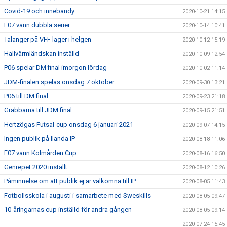
Covid-19 och innebandy
2020-10-21 14:15
F07 vann dubbla serier
2020-10-14 10:41
Talanger på VFF läger i helgen
2020-10-12 15:19
Hallvärmländskan inställd
2020-10-09 12:54
P06 spelar DM final imorgon lördag
2020-10-02 11:14
JDM-finalen spelas onsdag 7 oktober
2020-09-30 13:21
P06 till DM final
2020-09-23 21:18
Grabbarna till JDM final
2020-09-15 21:51
Hertzögas Futsal-cup onsdag 6 januari 2021
2020-09-07 14:15
Ingen publik på Ilanda IP
2020-08-18 11:06
F07 vann Kolmården Cup
2020-08-16 16:50
Genrepet 2020 inställt
2020-08-12 10:26
Påminnelse om att publik ej är välkomna till IP
2020-08-05 11:43
Fotbollsskola i augusti i samarbete med Sweskills
2020-08-05 09:47
10-åringarnas cup inställd för andra gången
2020-08-05 09:14
2020-07-24 15:45