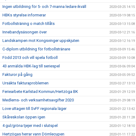
Ingen utbildning för 5- och 7-manna ledare ikväll
2020-03-25 14:15
HBKs styrelse informerar
2020-03-19 08:15
Fotbollsträning o match tillåts
2020-03-13 15:08
Innebandysäsongen över
2020-03-12 21:16
Landskampen mot Kongsvinger uppskjuten
2020-03-12 16:19
C-diplom utbildning för fotbollstränare
2020-03-09 15:46
Född 2013 och vill spela fotboll
2020-03-09 10:08
43 anmälda HBK-lag till seriespel
2020-03-06 09:04
Fakturor på gång
2020-03-05 09:52
Ursäkta fakturaproblemen
2020-02-27 13:13
Feriearbete Karlstad Kommun/Hertzöga BK
2020-01-29 12:59
Medlems- och verksamhetsavgifter 2020
2020-01-29 08:19
Love uttagen till SvFF regionala läger
2020-01-22 13:42
Skåreskolan öppen igen
2020-01-20 11:28
4 gul/gröna tjejer med i slutspel
2020-01-12 18:10
Hertzögas herrar vann Dömlecupen
2020-01-11 17:22