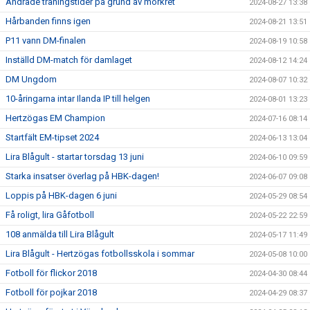
Ändrade träningstider på grund av mörkret
2024-08-27 13:38
Hårbanden finns igen
2024-08-21 13:51
P11 vann DM-finalen
2024-08-19 10:58
Inställd DM-match för damlaget
2024-08-12 14:24
DM Ungdom
2024-08-07 10:32
10-åringarna intar Ilanda IP till helgen
2024-08-01 13:23
Hertzögas EM Champion
2024-07-16 08:14
Startfält EM-tipset 2024
2024-06-13 13:04
Lira Blågult - startar torsdag 13 juni
2024-06-10 09:59
Starka insatser överlag på HBK-dagen!
2024-06-07 09:08
Loppis på HBK-dagen 6 juni
2024-05-29 08:54
Få roligt, lira Gåfotboll
2024-05-22 22:59
108 anmälda till Lira Blågult
2024-05-17 11:49
Lira Blågult - Hertzögas fotbollsskola i sommar
2024-05-08 10:00
Fotboll för flickor 2018
2024-04-30 08:44
Fotboll för pojkar 2018
2024-04-29 08:37