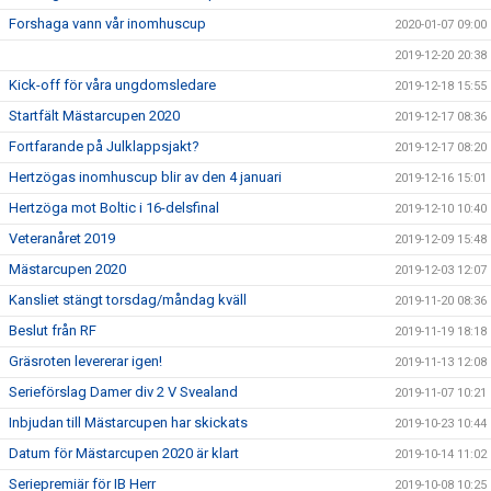
Forshaga vann vår inomhuscup
2020-01-07 09:00
2019-12-20 20:38
Kick-off för våra ungdomsledare
2019-12-18 15:55
Startfält Mästarcupen 2020
2019-12-17 08:36
Fortfarande på Julklappsjakt?
2019-12-17 08:20
Hertzögas inomhuscup blir av den 4 januari
2019-12-16 15:01
Hertzöga mot Boltic i 16-delsfinal
2019-12-10 10:40
Veteranåret 2019
2019-12-09 15:48
Mästarcupen 2020
2019-12-03 12:07
Kansliet stängt torsdag/måndag kväll
2019-11-20 08:36
Beslut från RF
2019-11-19 18:18
Gräsroten levererar igen!
2019-11-13 12:08
Serieförslag Damer div 2 V Svealand
2019-11-07 10:21
Inbjudan till Mästarcupen har skickats
2019-10-23 10:44
Datum för Mästarcupen 2020 är klart
2019-10-14 11:02
Seriepremiär för IB Herr
2019-10-08 10:25