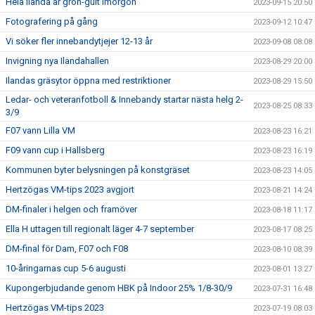
Hela Ilanda är grön-gult imorgon
2023-09-15 20:50
Fotografering på gång
2023-09-12 10:47
Vi söker fler innebandytjejer 12-13 år
2023-09-08 08:08
Invigning nya Ilandahallen
2023-08-29 20:00
Ilandas gräsytor öppna med restriktioner
2023-08-29 15:50
Ledar- och veteranfotboll & Innebandy startar nästa helg 2-
2023-08-25 08:33
3/9
F07 vann Lilla VM
2023-08-23 16:21
F09 vann cup i Hallsberg
2023-08-23 16:19
Kommunen byter belysningen på konstgräset
2023-08-23 14:05
Hertzögas VM-tips 2023 avgjort
2023-08-21 14:24
DM-finaler i helgen och framöver
2023-08-18 11:17
Ella H uttagen till regionalt läger 4-7 september
2023-08-17 08:25
DM-final för Dam, F07 och F08
2023-08-10 08:39
10-åringarnas cup 5-6 augusti
2023-08-01 13:27
Kupongerbjudande genom HBK på Indoor 25% 1/8-30/9
2023-07-31 16:48
Hertzögas VM-tips 2023
2023-07-19 08:03