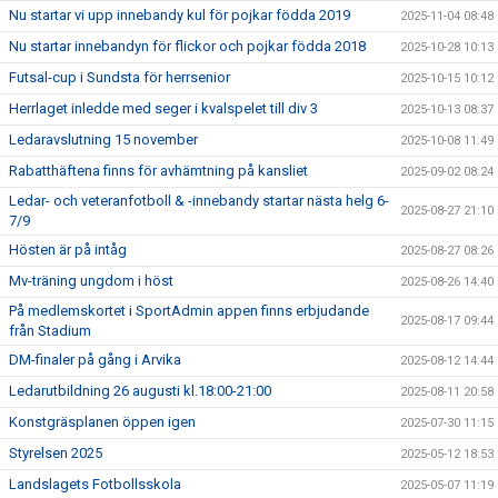
Nu startar vi upp innebandy kul för pojkar födda 2019
2025-11-04 08:48
Nu startar innebandyn för flickor och pojkar födda 2018
2025-10-28 10:13
Futsal-cup i Sundsta för herrsenior
2025-10-15 10:12
Herrlaget inledde med seger i kvalspelet till div 3
2025-10-13 08:37
Ledaravslutning 15 november
2025-10-08 11:49
Rabatthäftena finns för avhämtning på kansliet
2025-09-02 08:24
Ledar- och veteranfotboll & -innebandy startar nästa helg 6-
2025-08-27 21:10
7/9
Hösten är på intåg
2025-08-27 08:26
Mv-träning ungdom i höst
2025-08-26 14:40
På medlemskortet i SportAdmin appen finns erbjudande
2025-08-17 09:44
från Stadium
DM-finaler på gång i Arvika
2025-08-12 14:44
Ledarutbildning 26 augusti kl.18:00-21:00
2025-08-11 20:58
Konstgräsplanen öppen igen
2025-07-30 11:15
Styrelsen 2025
2025-05-12 18:53
Landslagets Fotbollsskola
2025-05-07 11:19