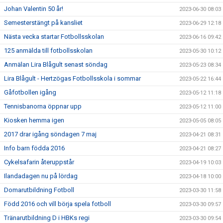
Johan Valentin 50 år!
2023-06-30 08:03
Semesterstängt på kansliet
2023-06-29 12:18
Nästa vecka startar Fotbollsskolan
2023-06-16 09:42
125 anmälda till fotbollsskolan
2023-05-30 10:12
Anmälan Lira Blågult senast söndag
2023-05-23 08:34
Lira Blågult - Hertzögas Fotbollsskola i sommar
2023-05-22 16:44
Gåfotbollen igång
2023-05-12 11:18
Tennisbanorna öppnar upp
2023-05-12 11:00
Kiosken hemma igen
2023-05-05 08:05
2017 drar igång söndagen 7 maj
2023-04-21 08:31
Info barn födda 2016
2023-04-21 08:27
Cykelsafarin återuppstår
2023-04-19 10:03
Ilandadagen nu på lördag
2023-04-18 10:00
Domarutbildning Fotboll
2023-03-30 11:58
Född 2016 och vill börja spela fotboll
2023-03-30 09:57
Tränarutbildning D i HBKs regi
2023-03-30 09:54