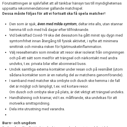
Förutsättningen är självfallet att all tänkbar hänsyn tas till myndigheternas
uppsatta rekommendationer gällande matchspel.
Dessa måste följas för att vi fortsatt ska få spela matcher!
Den som är sjuk,
även med milda symtom
, deltar inte alls, utan stannar
hemma till och med två dagar efter tillfrisknande.
Vid bekräftad Covid-19 ska det dessutom ha gått minst sju dygn med
symtomfrihet innan återgång till fysisk aktivitet, i syfte att minimera
smittrisk och minska risken för hjärtmuskelinflammation.
Välj resealternativ som innebär att resor sker isolerat från omgivningen
och på ett sätt som medför att trängsel och närkontakt med andra
undviks, t.ex. privata bilar eller abonnerad buss.
Undvik samtliga externa kontakter under resan och på resmålet (utom
sådana kontakter som är en naturlig del av matchens genomförande).
I samband med matcher ska ombyte och dusch ske hemma i de fall
det är möjligt och lämpligt, t.ex. vid kortare resor.
Om dusch och ombyte sker på plats, är det viktigt att trängsel undviks.
Handhälsning och kramar, vid t.ex. målfirande, ska undvikas för att
motverka smittspridning.
Dela inte utrustning med varandra.
Barn- och ungdom