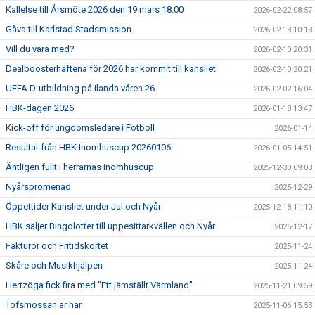
Kallelse till Årsmöte 2026 den 19 mars 18.00
2026-02-22 08:57
Gåva till Karlstad Stadsmission
2026-02-13 10:13
Vill du vara med?
2026-02-10 20:31
Dealboosterhäftena för 2026 har kommit till kansliet
2026-02-10 20:21
UEFA D-utbildning på Ilanda våren 26
2026-02-02 16:04
HBK-dagen 2026
2026-01-18 13:47
Kick-off för ungdomsledare i Fotboll
2026-01-14
Resultat från HBK Inomhuscup 20260106
2026-01-05 14:51
Äntligen fullt i herrarnas inomhuscup
2025-12-30 09:03
Nyårspromenad
2025-12-29
Öppettider Kansliet under Jul och Nyår
2025-12-18 11:10
HBK säljer Bingolotter till uppesittarkvällen och Nyår
2025-12-17
Fakturor och Fritidskortet
2025-11-24
Skåre och Musikhjälpen
2025-11-24
Hertzöga fick fira med "Ett jämställt Värmland"
2025-11-21 09:59
Tofsmössan är här
2025-11-06 15:53