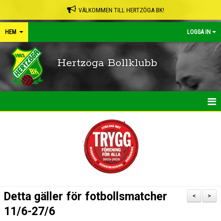
VÄLKOMMEN TILL HERTZÖGA BK!
HEM
LOGGA IN
Hertzöga Bollklubb
HEM
NYHETER
KALENDER
LEDARPÄRMEN
Detta gäller för fotbollsmatcher
<
>
SHOP
11/6-27/6