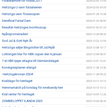
Föräldramöte för födda 2017
2024-02-05 15:43
Hertzöga U vann futsalserien
2024-02-05 09:59
Hertzöga vann Tössecupen
2024-01-28 16:58
Seriefinal Futsal Dam
2024-01-24 08:05
Resultat Hertzögas Inomhuscup
2024-01-06 07:29
Nyårspromenaden!
2023-12-28 08:25
God Jul & Gott Nytt År
2023-12-22 12:59
Hertzöga säljer Bingolotter till Jul/Nyår
2023-12-08 10:17
Lottningen klar för HBK-cupen den 6 januari
2023-12-08 08:37
7 st HBK-tjejer uttagna till Värmlandslaget
2023-12-07 16:01
Konstgräsplanen stängd
2023-11-28 13:36
Hertzögakronan 2024!
2023-11-28 09:22
Kvaldags för herrlaget
2023-10-12 10:15
Hemmamatch på torsdag för innebandy herr
2023-10-10 10:12
Kval väntar för herrlaget
2023-10-09 12:26
ZOMBIELOPPET ILANDA 2023
2023-10-04 08:24