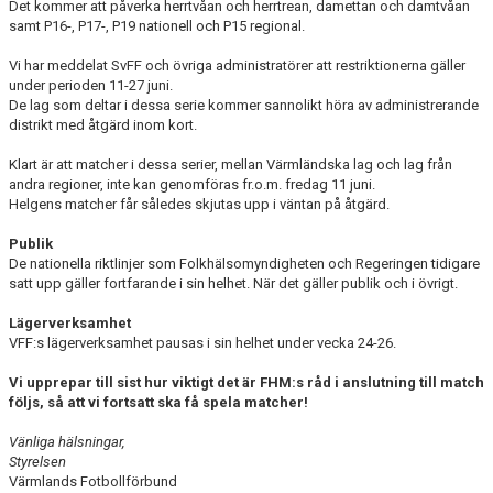
Det kommer att påverka herrtvåan och herrtrean, damettan och damtvåan
samt P16-, P17-, P19 nationell och P15 regional.
Vi har meddelat SvFF och övriga administratörer att restriktionerna gäller
under perioden 11-27 juni.
De lag som deltar i dessa serie kommer sannolikt höra av administrerande
distrikt med åtgärd inom kort.
Klart är att matcher i dessa serier, mellan Värmländska lag och lag från
andra regioner, inte kan genomföras fr.o.m. fredag 11 juni.
Helgens matcher får således skjutas upp i väntan på åtgärd.
Publik
De nationella riktlinjer som Folkhälsomyndigheten och Regeringen tidigare
satt upp gäller fortfarande i sin helhet. När det gäller publik och i övrigt.
Lägerverksamhet
VFF:s lägerverksamhet pausas i sin helhet under vecka 24-26.
Vi upprepar till sist hur viktigt det är FHM:s råd i anslutning till match
följs, så att vi fortsatt ska få spela matcher!
Vänliga hälsningar,
Styrelsen
Värmlands Fotbollförbund