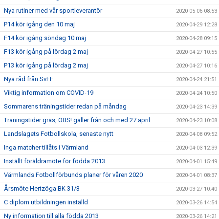
Nya rutiner med vår sportleverantör
2020-05-06 08:53
P14 kör igång den 10 maj
2020-04-29 12:28
F14 kör igång söndag 10 maj
2020-04-28 09:15
F13 kör igång på lördag 2 maj
2020-04-27 10:55
P13 kör igång på lördag 2 maj
2020-04-27 10:16
Nya råd från SvFF
2020-04-24 21:51
Viktig information om COVID-19
2020-04-24 10:50
Sommarens träningstider redan på måndag
2020-04-23 14:39
Träningstider gräs, OBS! gäller från och med 27 april
2020-04-23 10:08
Landslagets Fotbollskola, senaste nytt
2020-04-08 09:52
Inga matcher tillåts i Värmland
2020-04-03 12:39
Inställt föräldramöte för födda 2013
2020-04-01 15:49
Värmlands Fotbollförbunds planer för våren 2020
2020-04-01 08:37
Årsmöte Hertzöga BK 31/3
2020-03-27 10:40
C diplom utbildningen inställd
2020-03-26 14:54
Ny information till alla födda 2013
2020-03-26 14:21