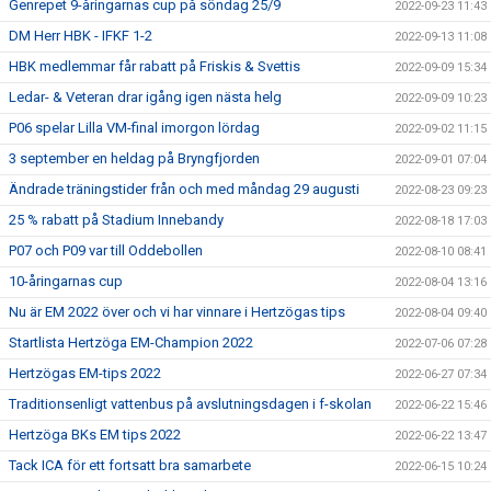
Genrepet 9-åringarnas cup på söndag 25/9
2022-09-23 11:43
DM Herr HBK - IFKF 1-2
2022-09-13 11:08
HBK medlemmar får rabatt på Friskis & Svettis
2022-09-09 15:34
Ledar- & Veteran drar igång igen nästa helg
2022-09-09 10:23
P06 spelar Lilla VM-final imorgon lördag
2022-09-02 11:15
3 september en heldag på Bryngfjorden
2022-09-01 07:04
Ändrade träningstider från och med måndag 29 augusti
2022-08-23 09:23
25 % rabatt på Stadium Innebandy
2022-08-18 17:03
P07 och P09 var till Oddebollen
2022-08-10 08:41
10-åringarnas cup
2022-08-04 13:16
Nu är EM 2022 över och vi har vinnare i Hertzögas tips
2022-08-04 09:40
Startlista Hertzöga EM-Champion 2022
2022-07-06 07:28
Hertzögas EM-tips 2022
2022-06-27 07:34
Traditionsenligt vattenbus på avslutningsdagen i f-skolan
2022-06-22 15:46
Hertzöga BKs EM tips 2022
2022-06-22 13:47
Tack ICA för ett fortsatt bra samarbete
2022-06-15 10:24