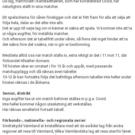
De lag, framförallt i Karlstadtrakten, som har konstaterad Covid, har
naturligtvis ställt in sina matcher.
Ett spelschema för våren föreligger och det är fritt fram för alla att välja att
följa hela, delar av det eller inte alls.
Det är upp till varje lag om ni känner er säkra att spela. Vi kommer inte att ta
ut några avgifter, för inställda matcher.
Och eftersom det är tabellfritt under våren, så finns det inget hinder att ta
det säkra före det osäkra, när ni gör er bedömning.
Meddela alltid oss när match ställs in, extra viktigt är det i 11 mot 11, där
förbundet tillsätter domare.
Till hösten sker en omstart i för 13 år och uppåt, med passande
matchupplägg och då räknas även tabeller.
10-12 år kan fortsätta följa det befintliga eftersom tabeller inte heller under
hösten räknas i de åldrarna.
Senior, distrikt
Inga avgifter tas ut om match behöver ställas in p.g.a. Covid.
Inte heller kommer någon uteslutning att verkställas.
Här räknas emellertid fortsatt tabell.
Förbunds-, nationella- och regionala serier
Smittskydd Värmland är kristallklara med att de avråder lag från andra
regioner att resa till Värmland, tillika Värmländska lag att resa utanför länet.