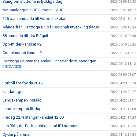
Sjung om studentens lyckliga dag
2022-06-09 12:53
Nationaldagen = HBK-dagen 12-18
2022-05-31 14:17
126 barn anmälda till Fotbollsskolan
2022-05-31 14:12
Många från Hertzöga BK på Regionalt utvecklingsläger
2022-05-26 12:24
88 anmälda till Lira Blågult
2022-05-18 08:38
Öppettider kansliet v.21
2022-05-18 08:24
Containrar på Ilanda IP
2022-05-16 13:27
Hertzöga BK startar Damlag i innebandy till säsongen
2022-05-12 11:13
2022/2023
2022-05-09 08:07
Fotboll för födda 2016
2022-04-29 08:10
Ilandadagen
2022-04-23 20:27
Landskampen inställd
2022-04-22 21:07
Landskamp på lördag
2022-04-21 18:08
Fredag 22/4 Stänger kansliet 12.00
2022-04-21 14:23
Lira Blågult - Fotbollsskolan på IP i sommar
2022-04-21 10:35
Cyklar på arenan
2022-04-12 10:54