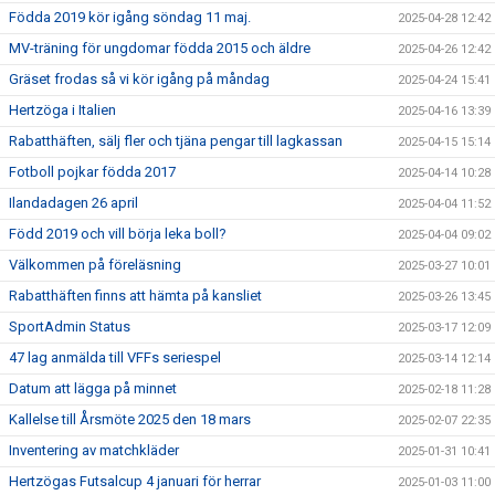
Födda 2019 kör igång söndag 11 maj.
2025-04-28 12:42
MV-träning för ungdomar födda 2015 och äldre
2025-04-26 12:42
Gräset frodas så vi kör igång på måndag
2025-04-24 15:41
Hertzöga i Italien
2025-04-16 13:39
Rabatthäften, sälj fler och tjäna pengar till lagkassan
2025-04-15 15:14
Fotboll pojkar födda 2017
2025-04-14 10:28
Ilandadagen 26 april
2025-04-04 11:52
Född 2019 och vill börja leka boll?
2025-04-04 09:02
Välkommen på föreläsning
2025-03-27 10:01
Rabatthäften finns att hämta på kansliet
2025-03-26 13:45
SportAdmin Status
2025-03-17 12:09
47 lag anmälda till VFFs seriespel
2025-03-14 12:14
Datum att lägga på minnet
2025-02-18 11:28
Kallelse till Årsmöte 2025 den 18 mars
2025-02-07 22:35
Inventering av matchkläder
2025-01-31 10:41
Hertzögas Futsalcup 4 januari för herrar
2025-01-03 11:00