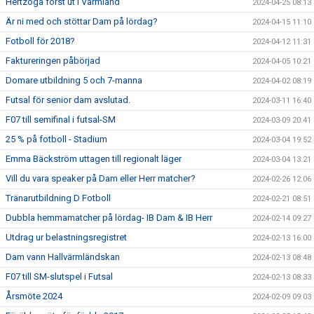
Hertzöga först ut i Värmland
2024-04-25 08:13
Är ni med och stöttar Dam på lördag?
2024-04-15 11:10
Fotboll för 2018?
2024-04-12 11:31
Faktureringen påbörjad
2024-04-05 10:21
Domare utbildning 5 och 7-manna
2024-04-02 08:19
Futsal för senior dam avslutad.
2024-03-11 16:40
F07 till semifinal i futsal-SM
2024-03-09 20:41
25 % på fotboll - Stadium
2024-03-04 19:52
Emma Bäckström uttagen till regionalt läger
2024-03-04 13:21
Vill du vara speaker på Dam eller Herr matcher?
2024-02-26 12:06
Tränarutbildning D Fotboll
2024-02-21 08:51
Dubbla hemmamatcher på lördag- IB Dam & IB Herr
2024-02-14 09:27
Utdrag ur belastningsregistret
2024-02-13 16:00
Dam vann Hallvärmländskan
2024-02-13 08:48
F07 till SM-slutspel i Futsal
2024-02-13 08:33
Årsmöte 2024
2024-02-09 09:03