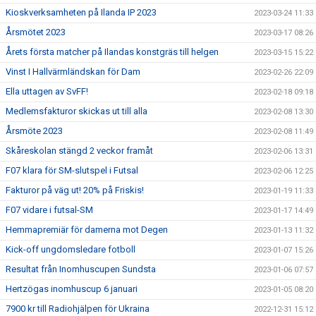
Kioskverksamheten på Ilanda IP 2023
2023-03-24 11:33
Årsmötet 2023
2023-03-17 08:26
Årets första matcher på Ilandas konstgräs till helgen
2023-03-15 15:22
Vinst I Hallvärmländskan för Dam
2023-02-26 22:09
Ella uttagen av SvFF!
2023-02-18 09:18
Medlemsfakturor skickas ut till alla
2023-02-08 13:30
Årsmöte 2023
2023-02-08 11:49
Skåreskolan stängd 2 veckor framåt
2023-02-06 13:31
F07 klara för SM-slutspel i Futsal
2023-02-06 12:25
Fakturor på väg ut! 20% på Friskis!
2023-01-19 11:33
F07 vidare i futsal-SM
2023-01-17 14:49
Hemmapremiär för damerna mot Degen
2023-01-13 11:32
Kick-off ungdomsledare fotboll
2023-01-07 15:26
Resultat från Inomhuscupen Sundsta
2023-01-06 07:57
Hertzögas inomhuscup 6 januari
2023-01-05 08:20
7900 kr till Radiohjälpen för Ukraina
2022-12-31 15:12