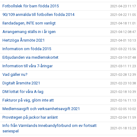
Fotbollslek för barn födda 2015
2021-04-23 11:17
90/109 anmälda till fotbollen födda 2014
2021-04-22 11:05
Ilandadagen, INTE som vanligt
2021-04-18 11:01
Arrangemang ställs in i år igen
2021-04-12 08:47
Hertzöga Årsmöte 2021
2021-04-01 10:13
Information om födda 2015
2021-03-22 15:56
Erbjudanden via medlemskortet
2021-03-19 07:48
Information till våra 7-åringar
2021-03-11 11:23
Vad gäller nu?
2021-02-28 12:39
Digitalt årsmöte 2021
2021-02-23 10:38
DM lottat för våra A-lag
2021-02-18 10:39
Fakturor på väg, glöm inte att
2021-02-16 11:13
Medlemsavgift och verksamhetsavgift 2021
2021-02-05 10:02
Provstegen på jackor har anlänt
2021-02-04 11:59
Info från Värmlands Innebandyförbund om ev fortsatt
2021-01-18 15:23
seriespel