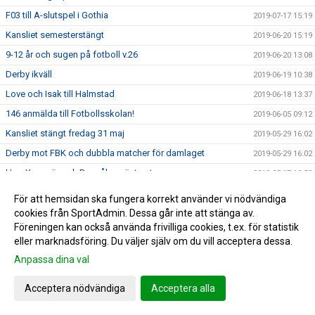
F03 till A-slutspel i Gothia
2019-07-17 15:19
Kansliet semesterstängt
2019-06-20 15:19
9-12 år och sugen på fotboll v.26
2019-06-20 13:08
Derby ikväll
2019-06-19 10:38
Love och Isak till Halmstad
2019-06-18 13:37
146 anmälda till Fotbollsskolan!
2019-06-05 09:12
Kansliet stängt fredag 31 maj
2019-05-29 16:02
Derby mot FBK och dubbla matcher för damlaget
2019-05-29 16:02
Herr-Kungsör och Dam åker västerut
2019-05-17 10:52
Tennisbanorna öppna
2019-05-07 21:24
För att hemsidan ska fungera korrekt använder vi nödvändiga
135 anmälda till vår fotbollsskola "Lira Blågult"
cookies från SportAdmin. Dessa går inte att stänga av.
2019-05-02 16:22
Föreningen kan också använda frivilliga cookies, t.ex. för statistik
Stina, Love och Isac uttagna till Svealandslägret
2019-05-02 15:03
eller marknadsföring. Du väljer själv om du vill acceptera dessa.
Landskampen avgjord
2019-05-01 18:20
Anpassa dina val
6-åringarna kör igång söndag 5 maj
2019-04-25 10:26
Acceptera nödvändiga
Acceptera alla
Herr premiär ikväll
2019-04-18 10:34
Feriearbetare 2019
2019-04-18 10:31