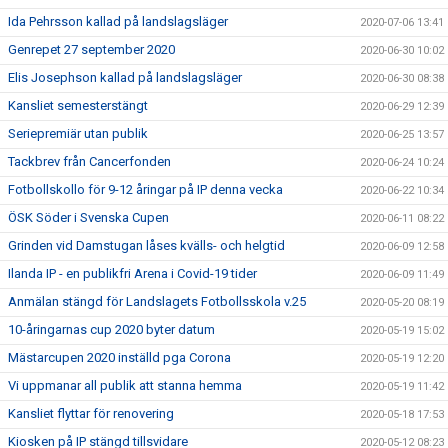
Ida Pehrsson kallad på landslagsläger
2020-07-06 13:41
Genrepet 27 september 2020
2020-06-30 10:02
Elis Josephson kallad på landslagsläger
2020-06-30 08:38
Kansliet semesterstängt
2020-06-29 12:39
Seriepremiär utan publik
2020-06-25 13:57
Tackbrev från Cancerfonden
2020-06-24 10:24
Fotbollskollo för 9-12 åringar på IP denna vecka
2020-06-22 10:34
ÖSK Söder i Svenska Cupen
2020-06-11 08:22
Grinden vid Damstugan låses kvälls- och helgtid
2020-06-09 12:58
Ilanda IP - en publikfri Arena i Covid-19 tider
2020-06-09 11:49
Anmälan stängd för Landslagets Fotbollsskola v.25
2020-05-20 08:19
10-åringarnas cup 2020 byter datum
2020-05-19 15:02
Mästarcupen 2020 inställd pga Corona
2020-05-19 12:20
Vi uppmanar all publik att stanna hemma
2020-05-19 11:42
Kansliet flyttar för renovering
2020-05-18 17:53
Kiosken på IP stängd tillsvidare
2020-05-12 08:23