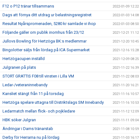
F12 o P12 tränar tillsammans
2022-01-09 12:22
Dags att förnya ditt utdrag ur belastningsregistret
2022-01-03 14:08
Resultat Nyårspromenaden, 5280 kr samlade vi ihop
2022-01-03 08:50
Följande gäller om publik inomhus från 23/12
2021-12-21 11:12
Jullovs Bowling för Hertzöga BK:s medlemmar
2021-12-20 10:45
Bingolotter säljs från lördag på ICA Supermarket
2021-12-16 15:28
Hertzögacupen inställd
2021-12-09 08:25
Julgranen på plats
2021-11-22 16:39
STORT GRATTIS F08 till vinsten i Lilla VM
2021-11-22 08:03
Ledar-/veteraninnebandy
2021-11-20 16:21
Kansliet stängt från 11 på torsdag
2021-11-16 10:57
Hertzöga spelare uttagna till Distriktslags SM Innebandy
2021-11-16 10:53
Ledarmatch mellan flick- och pojkledare
2021-11-12 12:09
HBK söker Julgran
2021-11-11 09:04
Ändringar i Dams tränarstab
2021-11-08 10:59
Derby för Herrarna nu på lördag
2021-11-03 16:17