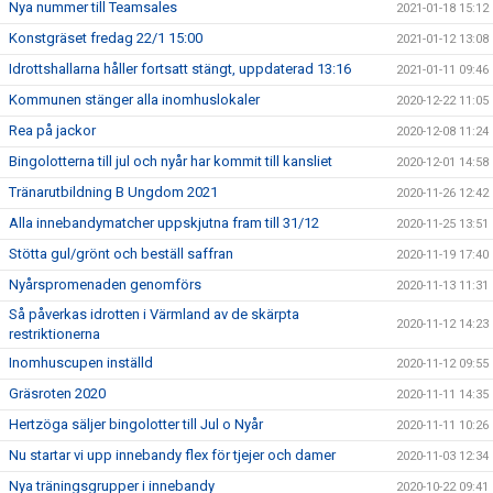
Nya nummer till Teamsales
2021-01-18 15:12
Konstgräset fredag 22/1 15:00
2021-01-12 13:08
Idrottshallarna håller fortsatt stängt, uppdaterad 13:16
2021-01-11 09:46
Kommunen stänger alla inomhuslokaler
2020-12-22 11:05
Rea på jackor
2020-12-08 11:24
Bingolotterna till jul och nyår har kommit till kansliet
2020-12-01 14:58
Tränarutbildning B Ungdom 2021
2020-11-26 12:42
Alla innebandymatcher uppskjutna fram till 31/12
2020-11-25 13:51
Stötta gul/grönt och beställ saffran
2020-11-19 17:40
Nyårspromenaden genomförs
2020-11-13 11:31
Så påverkas idrotten i Värmland av de skärpta
2020-11-12 14:23
restriktionerna
Inomhuscupen inställd
2020-11-12 09:55
Gräsroten 2020
2020-11-11 14:35
Hertzöga säljer bingolotter till Jul o Nyår
2020-11-11 10:26
Nu startar vi upp innebandy flex för tjejer och damer
2020-11-03 12:34
Nya träningsgrupper i innebandy
2020-10-22 09:41