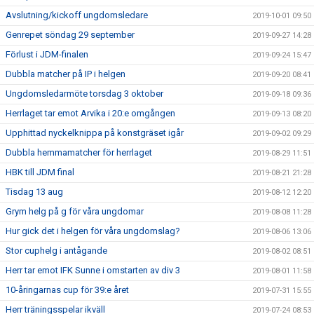
Avslutning/kickoff ungdomsledare
2019-10-01 09:50
Genrepet söndag 29 september
2019-09-27 14:28
Förlust i JDM-finalen
2019-09-24 15:47
Dubbla matcher på IP i helgen
2019-09-20 08:41
Ungdomsledarmöte torsdag 3 oktober
2019-09-18 09:36
Herrlaget tar emot Arvika i 20:e omgången
2019-09-13 08:20
Upphittad nyckelknippa på konstgräset igår
2019-09-02 09:29
Dubbla hemmamatcher för herrlaget
2019-08-29 11:51
HBK till JDM final
2019-08-21 21:28
Tisdag 13 aug
2019-08-12 12:20
Grym helg på g för våra ungdomar
2019-08-08 11:28
Hur gick det i helgen för våra ungdomslag?
2019-08-06 13:06
Stor cuphelg i antågande
2019-08-02 08:51
Herr tar emot IFK Sunne i omstarten av div 3
2019-08-01 11:58
10-åringarnas cup för 39:e året
2019-07-31 15:55
Herr träningsspelar ikväll
2019-07-24 08:53