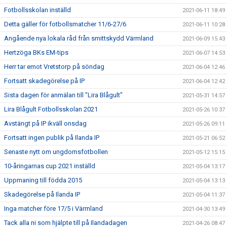
Fotbollsskolan inställd
2021-06-11 18:49
Detta gäller för fotbollsmatcher 11/6-27/6
2021-06-11 10:28
Angående nya lokala råd från smittskydd Värmland
2021-06-09 15:43
Hertzöga BKs EM-tips
2021-06-07 14:53
Herr tar emot Vretstorp på söndag
2021-06-04 12:46
Fortsatt skadegörelse på IP
2021-06-04 12:42
Sista dagen för anmälan till "Lira Blågult"
2021-05-31 14:57
Lira Blågult Fotbollsskolan 2021
2021-05-26 10:37
Avstängt på IP ikväll onsdag
2021-05-26 09:11
Fortsatt ingen publik på Ilanda IP
2021-05-21 06:52
Senaste nytt om ungdomsfotbollen
2021-05-12 15:15
10-åringarnas cup 2021 inställd
2021-05-04 13:17
Uppmaning till födda 2015
2021-05-04 13:13
Skadegörelse på Ilanda IP
2021-05-04 11:37
Inga matcher före 17/5 i Värmland
2021-04-30 13:49
Tack alla ni som hjälpte till på Ilandadagen
2021-04-26 08:47