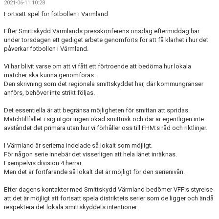
2021-06-11 10:28
FRISPARKEN
Fortsatt spel för fotbollen i Värmland
BLI MEDLEM
Efter Smittskydd Värmlands presskonferens onsdag eftermiddag har
under torsdagen ett gediget arbete genomförts för att få klarhet i hur det
påverkar fotbollen i Värmland.
MATCHER
Vi har blivit varse om att vi fått ett förtroende att bedöma hur lokala
KONTAKTER & LAG
matcher ska kunna genomföras.
Den skrivning som det regionala smittskyddet har, där kommungränser
FÖRENINGSDOKUMENT_GAMLA
anförs, behöver inte strikt följas.
Det essentiella är att begränsa möjligheten för smittan att spridas.
SPONSORER
Matchtillfället i sig utgör ingen ökad smittrisk och där är egentligen inte
avståndet det primära utan hur vi förhåller oss till FHM:s råd och riktlinjer.
FÖRENINGSDOKUMENT
I Värmland är serierna indelade så lokalt som möjligt.
För någon serie innebär det visserligen att hela länet inräknas.
Exempelvis division 4 herrar.
Men det är fortfarande så lokalt det är möjligt för den serienivån.
Efter dagens kontakter med Smittskydd Värmland bedömer VFF:s styrelse
att det är möjligt att fortsatt spela distriktets serier som de ligger och ändå
respektera det lokala smittskyddets intentioner.