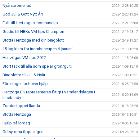
Nyårspromenad
2022-12-28 10:25
God Jul & Gott Nytt År!
2022-12-23 11:24
Fullt till Hertzögas inomhuscup
2022-12-21 09:00
Grattis till HBKs VM-tips Champion
2022-12-19 23:17
Stötta Hertzöga med din bingolott
2022-12-19 11:27
15 lag klara för inomhuscupen 6 januari
2022-12-19 10:20
Hertzögas VM-tips 2022
2022-11-15 08:08
Stort tack till alla som spelar grön/gult!
2022-11-09 13:10
Bingolotto till Jul & Nyår
2022-11-08 13:51
Föreningen behöver hjälp
2022-10-25 07:50
Hertzöga BK representeras flitigt i Värmlandslagen i
2022-10-20 14:09
Innebandy
Zombieloppet Ilanda
2022-10-18 08:20
Stötta Hertzöga
2022-10-13 10:51
Hjälp på lördag
2022-10-06 15:56
Gräsytorna öppna igen
2022-09-26 08:14