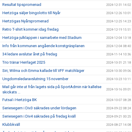
Resultat tipspromenad
2024-12-31 14:02
Hertzöga säljer bingolotto till Nyår
2024-12-26 10:01
Hertzögas Nyårspromenad
2024-12-25 14:23
Retro T-shirt kommer idag fredag
2024-12-19 15:51
Hertzöga-julklappen i samarbete med Stadium
2024-12-04 13:18
Info från kommunen angående konstgräsplanen
2024-12-04 08:40
34 ledare avslutar året på fredag
2024-11-14 10:36
Trio tränar Herrlaget 2025
2024-10-31 21:18
Siri, Wilma och Emma kallade till VFF matchläger
2024-10-30 09:06
Ungdomsledaravslutning 15 november
2024-10-23 10:11
Mail går inte ut från lagets sida på SportAdmin när kallelse
2024-10-16 09:01
skickats ...
Futsal i Hertzöga BK
2024-10-07 08:28
Seriesegern i Div3 säkrades under lördagen
2024-09-22 08:24
Seriesegern i Div4 säkrades på fredag kväll
2024-09-21 00:25
Klubbkväll
2024-08-27 14:08