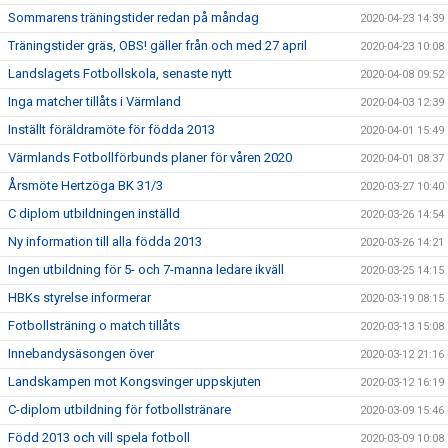
Sommarens träningstider redan på måndag
2020-04-23 14:39
Träningstider gräs, OBS! gäller från och med 27 april
2020-04-23 10:08
Landslagets Fotbollskola, senaste nytt
2020-04-08 09:52
Inga matcher tillåts i Värmland
2020-04-03 12:39
Inställt föräldramöte för födda 2013
2020-04-01 15:49
Värmlands Fotbollförbunds planer för våren 2020
2020-04-01 08:37
Årsmöte Hertzöga BK 31/3
2020-03-27 10:40
C diplom utbildningen inställd
2020-03-26 14:54
Ny information till alla födda 2013
2020-03-26 14:21
Ingen utbildning för 5- och 7-manna ledare ikväll
2020-03-25 14:15
HBKs styrelse informerar
2020-03-19 08:15
Fotbollsträning o match tillåts
2020-03-13 15:08
Innebandysäsongen över
2020-03-12 21:16
Landskampen mot Kongsvinger uppskjuten
2020-03-12 16:19
C-diplom utbildning för fotbollstränare
2020-03-09 15:46
Född 2013 och vill spela fotboll
2020-03-09 10:08