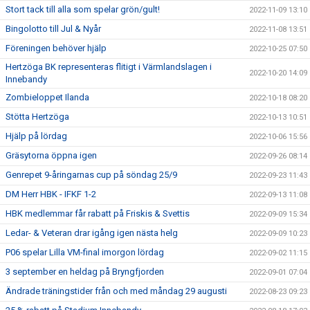
Stort tack till alla som spelar grön/gult!
2022-11-09 13:10
Bingolotto till Jul & Nyår
2022-11-08 13:51
Föreningen behöver hjälp
2022-10-25 07:50
Hertzöga BK representeras flitigt i Värmlandslagen i
2022-10-20 14:09
Innebandy
Zombieloppet Ilanda
2022-10-18 08:20
Stötta Hertzöga
2022-10-13 10:51
Hjälp på lördag
2022-10-06 15:56
Gräsytorna öppna igen
2022-09-26 08:14
Genrepet 9-åringarnas cup på söndag 25/9
2022-09-23 11:43
DM Herr HBK - IFKF 1-2
2022-09-13 11:08
HBK medlemmar får rabatt på Friskis & Svettis
2022-09-09 15:34
Ledar- & Veteran drar igång igen nästa helg
2022-09-09 10:23
P06 spelar Lilla VM-final imorgon lördag
2022-09-02 11:15
3 september en heldag på Bryngfjorden
2022-09-01 07:04
Ändrade träningstider från och med måndag 29 augusti
2022-08-23 09:23