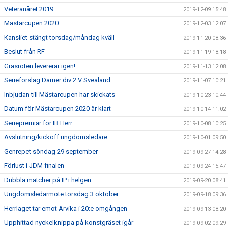
Veteranåret 2019
2019-12-09 15:48
Mästarcupen 2020
2019-12-03 12:07
Kansliet stängt torsdag/måndag kväll
2019-11-20 08:36
Beslut från RF
2019-11-19 18:18
Gräsroten levererar igen!
2019-11-13 12:08
Serieförslag Damer div 2 V Svealand
2019-11-07 10:21
Inbjudan till Mästarcupen har skickats
2019-10-23 10:44
Datum för Mästarcupen 2020 är klart
2019-10-14 11:02
Seriepremiär för IB Herr
2019-10-08 10:25
Avslutning/kickoff ungdomsledare
2019-10-01 09:50
Genrepet söndag 29 september
2019-09-27 14:28
Förlust i JDM-finalen
2019-09-24 15:47
Dubbla matcher på IP i helgen
2019-09-20 08:41
Ungdomsledarmöte torsdag 3 oktober
2019-09-18 09:36
Herrlaget tar emot Arvika i 20:e omgången
2019-09-13 08:20
Upphittad nyckelknippa på konstgräset igår
2019-09-02 09:29