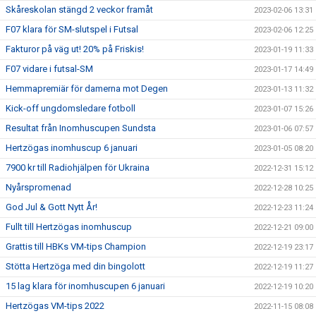
Skåreskolan stängd 2 veckor framåt
2023-02-06 13:31
F07 klara för SM-slutspel i Futsal
2023-02-06 12:25
Fakturor på väg ut! 20% på Friskis!
2023-01-19 11:33
F07 vidare i futsal-SM
2023-01-17 14:49
Hemmapremiär för damerna mot Degen
2023-01-13 11:32
Kick-off ungdomsledare fotboll
2023-01-07 15:26
Resultat från Inomhuscupen Sundsta
2023-01-06 07:57
Hertzögas inomhuscup 6 januari
2023-01-05 08:20
7900 kr till Radiohjälpen för Ukraina
2022-12-31 15:12
Nyårspromenad
2022-12-28 10:25
God Jul & Gott Nytt År!
2022-12-23 11:24
Fullt till Hertzögas inomhuscup
2022-12-21 09:00
Grattis till HBKs VM-tips Champion
2022-12-19 23:17
Stötta Hertzöga med din bingolott
2022-12-19 11:27
15 lag klara för inomhuscupen 6 januari
2022-12-19 10:20
Hertzögas VM-tips 2022
2022-11-15 08:08