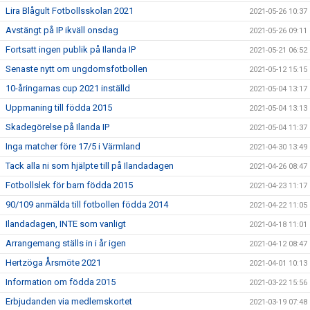
Lira Blågult Fotbollsskolan 2021
2021-05-26 10:37
Avstängt på IP ikväll onsdag
2021-05-26 09:11
Fortsatt ingen publik på Ilanda IP
2021-05-21 06:52
Senaste nytt om ungdomsfotbollen
2021-05-12 15:15
10-åringarnas cup 2021 inställd
2021-05-04 13:17
Uppmaning till födda 2015
2021-05-04 13:13
Skadegörelse på Ilanda IP
2021-05-04 11:37
Inga matcher före 17/5 i Värmland
2021-04-30 13:49
Tack alla ni som hjälpte till på Ilandadagen
2021-04-26 08:47
Fotbollslek för barn födda 2015
2021-04-23 11:17
90/109 anmälda till fotbollen födda 2014
2021-04-22 11:05
Ilandadagen, INTE som vanligt
2021-04-18 11:01
Arrangemang ställs in i år igen
2021-04-12 08:47
Hertzöga Årsmöte 2021
2021-04-01 10:13
Information om födda 2015
2021-03-22 15:56
Erbjudanden via medlemskortet
2021-03-19 07:48