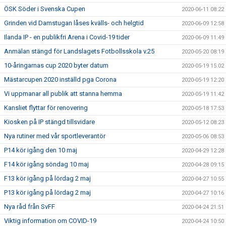
ÖSK Söder i Svenska Cupen
2020-06-11 08:22
Grinden vid Damstugan låses kvälls- och helgtid
2020-06-09 12:58
Ilanda IP - en publikfri Arena i Covid-19 tider
2020-06-09 11:49
Anmälan stängd för Landslagets Fotbollsskola v.25
2020-05-20 08:19
10-åringarnas cup 2020 byter datum
2020-05-19 15:02
Mästarcupen 2020 inställd pga Corona
2020-05-19 12:20
Vi uppmanar all publik att stanna hemma
2020-05-19 11:42
Kansliet flyttar för renovering
2020-05-18 17:53
Kiosken på IP stängd tillsvidare
2020-05-12 08:23
Nya rutiner med vår sportleverantör
2020-05-06 08:53
P14 kör igång den 10 maj
2020-04-29 12:28
F14 kör igång söndag 10 maj
2020-04-28 09:15
F13 kör igång på lördag 2 maj
2020-04-27 10:55
P13 kör igång på lördag 2 maj
2020-04-27 10:16
Nya råd från SvFF
2020-04-24 21:51
Viktig information om COVID-19
2020-04-24 10:50