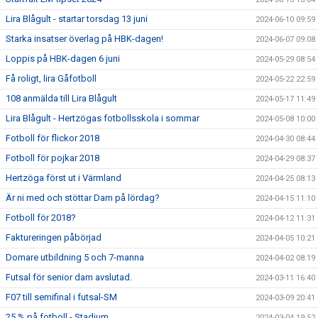
Lira Blågult - startar torsdag 13 juni
2024-06-10 09:59
Starka insatser överlag på HBK-dagen!
2024-06-07 09:08
Loppis på HBK-dagen 6 juni
2024-05-29 08:54
Få roligt, lira Gåfotboll
2024-05-22 22:59
108 anmälda till Lira Blågult
2024-05-17 11:49
Lira Blågult - Hertzögas fotbollsskola i sommar
2024-05-08 10:00
Fotboll för flickor 2018
2024-04-30 08:44
Fotboll för pojkar 2018
2024-04-29 08:37
Hertzöga först ut i Värmland
2024-04-25 08:13
Är ni med och stöttar Dam på lördag?
2024-04-15 11:10
Fotboll för 2018?
2024-04-12 11:31
Faktureringen påbörjad
2024-04-05 10:21
Domare utbildning 5 och 7-manna
2024-04-02 08:19
Futsal för senior dam avslutad.
2024-03-11 16:40
F07 till semifinal i futsal-SM
2024-03-09 20:41
25 % på fotboll - Stadium
2024-03-04 19:52