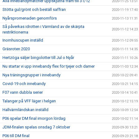
Alla innebandymatcher uppskjutna fram till 31/12
2020-11-25 13:51
Stötta gul/grönt och beställ saffran
2020-11-19 17:40
Nyårspromenaden genomförs
2020-11-13 11:31
Så påverkas idrotten i Värmland av de skärpta
2020-11-12 14:23
restriktionerna
Inomhuscupen inställd
2020-11-12 09:55
Gräsroten 2020
2020-11-11 14:35
Hertzöga säljer bingolotter till Jul o Nyår
2020-11-11 10:26
Nu startar vi upp innebandy flex för tjejer och damer
2020-11-03 12:34
Nya träningsgrupper i innebandy
2020-10-22 09:41
Covid-19 och innebandy
2020-10-21 14:15
F07 vann dubbla serier
2020-10-14 10:41
Talanger på VFF läger i helgen
2020-10-12 15:19
Hallvärmländskan inställd
2020-10-09 12:54
P06 spelar DM final imorgon lördag
2020-10-02 11:14
JDM-finalen spelas onsdag 7 oktober
2020-09-30 13:21
P06 till DM final
2020-09-23 21:18