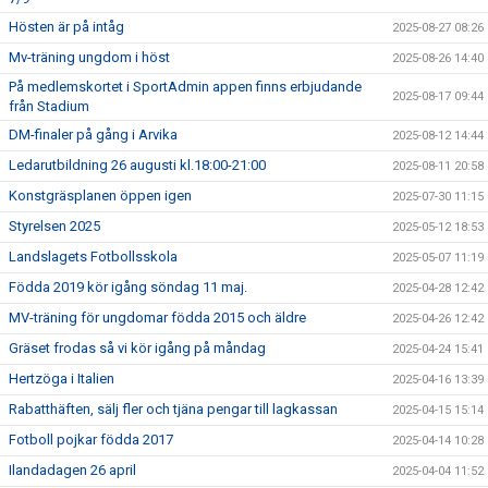
Hösten är på intåg
2025-08-27 08:26
Mv-träning ungdom i höst
2025-08-26 14:40
På medlemskortet i SportAdmin appen finns erbjudande
2025-08-17 09:44
från Stadium
DM-finaler på gång i Arvika
2025-08-12 14:44
Ledarutbildning 26 augusti kl.18:00-21:00
2025-08-11 20:58
Konstgräsplanen öppen igen
2025-07-30 11:15
Styrelsen 2025
2025-05-12 18:53
Landslagets Fotbollsskola
2025-05-07 11:19
Födda 2019 kör igång söndag 11 maj.
2025-04-28 12:42
MV-träning för ungdomar födda 2015 och äldre
2025-04-26 12:42
Gräset frodas så vi kör igång på måndag
2025-04-24 15:41
Hertzöga i Italien
2025-04-16 13:39
Rabatthäften, sälj fler och tjäna pengar till lagkassan
2025-04-15 15:14
Fotboll pojkar födda 2017
2025-04-14 10:28
Ilandadagen 26 april
2025-04-04 11:52