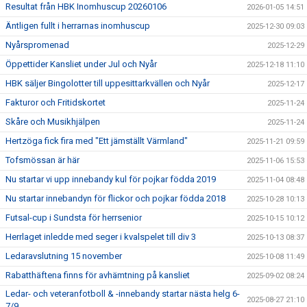
Resultat från HBK Inomhuscup 20260106
2026-01-05 14:51
Äntligen fullt i herrarnas inomhuscup
2025-12-30 09:03
Nyårspromenad
2025-12-29
Öppettider Kansliet under Jul och Nyår
2025-12-18 11:10
HBK säljer Bingolotter till uppesittarkvällen och Nyår
2025-12-17
Fakturor och Fritidskortet
2025-11-24
Skåre och Musikhjälpen
2025-11-24
Hertzöga fick fira med "Ett jämställt Värmland"
2025-11-21 09:59
Tofsmössan är här
2025-11-06 15:53
Nu startar vi upp innebandy kul för pojkar födda 2019
2025-11-04 08:48
Nu startar innebandyn för flickor och pojkar födda 2018
2025-10-28 10:13
Futsal-cup i Sundsta för herrsenior
2025-10-15 10:12
Herrlaget inledde med seger i kvalspelet till div 3
2025-10-13 08:37
Ledaravslutning 15 november
2025-10-08 11:49
Rabatthäftena finns för avhämtning på kansliet
2025-09-02 08:24
Ledar- och veteranfotboll & -innebandy startar nästa helg 6-
2025-08-27 21:10
7/9