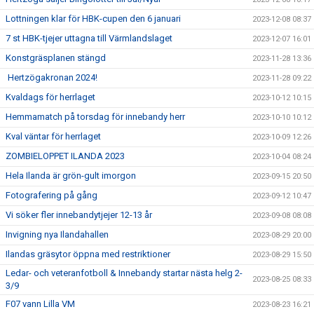
Lottningen klar för HBK-cupen den 6 januari
2023-12-08 08:37
7 st HBK-tjejer uttagna till Värmlandslaget
2023-12-07 16:01
Konstgräsplanen stängd
2023-11-28 13:36
Hertzögakronan 2024!
2023-11-28 09:22
Kvaldags för herrlaget
2023-10-12 10:15
Hemmamatch på torsdag för innebandy herr
2023-10-10 10:12
Kval väntar för herrlaget
2023-10-09 12:26
ZOMBIELOPPET ILANDA 2023
2023-10-04 08:24
Hela Ilanda är grön-gult imorgon
2023-09-15 20:50
Fotografering på gång
2023-09-12 10:47
Vi söker fler innebandytjejer 12-13 år
2023-09-08 08:08
Invigning nya Ilandahallen
2023-08-29 20:00
Ilandas gräsytor öppna med restriktioner
2023-08-29 15:50
Ledar- och veteranfotboll & Innebandy startar nästa helg 2-
2023-08-25 08:33
3/9
F07 vann Lilla VM
2023-08-23 16:21