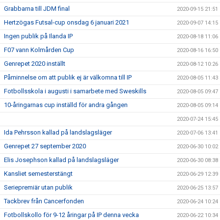
Grabbarna till JDM final
2020-09-15 21:51
Hertzögas Futsal-cup onsdag 6 januari 2021
2020-09-07 14:15
Ingen publik på Ilanda IP
2020-08-18 11:06
F07 vann Kolmården Cup
2020-08-16 16:50
Genrepet 2020 inställt
2020-08-12 10:26
Påminnelse om att publik ej är välkomna till IP
2020-08-05 11:43
Fotbollsskola i augusti i samarbete med Sweskills
2020-08-05 09:47
10-åringarnas cup inställd för andra gången
2020-08-05 09:14
2020-07-24 15:45
Ida Pehrsson kallad på landslagsläger
2020-07-06 13:41
Genrepet 27 september 2020
2020-06-30 10:02
Elis Josephson kallad på landslagsläger
2020-06-30 08:38
Kansliet semesterstängt
2020-06-29 12:39
Seriepremiär utan publik
2020-06-25 13:57
Tackbrev från Cancerfonden
2020-06-24 10:24
Fotbollskollo för 9-12 åringar på IP denna vecka
2020-06-22 10:34