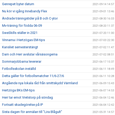
Genrepet byter datum
2021-09-14 14:57
Nu kör vi igång Innebandy Flex
2021-09-01 13:46
Ändrade träningstider på B och C-ytor
2021-08-30 16:03
Mv-träning för födda 06-09
2021-08-20 11:37
SweSkills ställer in 2021
2021-07-20 11:00
Vinnarna i Hertzögas EM-tips
2021-07-03 22:30
Kansliet semesterstängt
2021-07-02 11:47
Dam och Herr avslutar vårsäsongerna
2021-07-02 08:51
Sommarjobbarna levererar
2021-06-17 15:37
Fotbollsskolan inställd
2021-06-11 18:49
Detta gäller för fotbollsmatcher 11/6-27/6
2021-06-11 10:28
Angående nya lokala råd från smittskydd Värmland
2021-06-09 15:43
Hertzöga BKs EM-tips
2021-06-07 14:53
Herr tar emot Vretstorp på söndag
2021-06-04 12:46
Fortsatt skadegörelse på IP
2021-06-04 12:42
Sista dagen för anmälan till "Lira Blågult"
2021-05-31 14:57