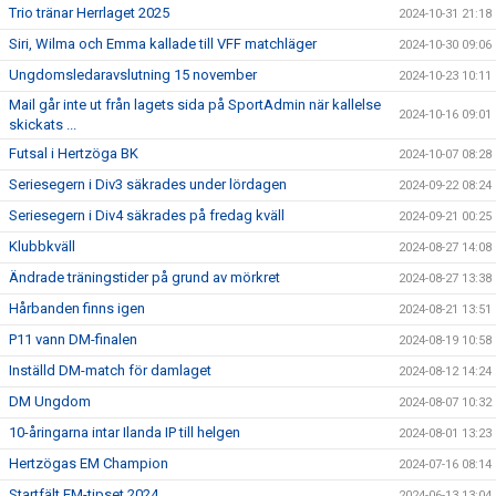
Trio tränar Herrlaget 2025
2024-10-31 21:18
Siri, Wilma och Emma kallade till VFF matchläger
2024-10-30 09:06
Ungdomsledaravslutning 15 november
2024-10-23 10:11
Mail går inte ut från lagets sida på SportAdmin när kallelse
2024-10-16 09:01
skickats ...
Futsal i Hertzöga BK
2024-10-07 08:28
Seriesegern i Div3 säkrades under lördagen
2024-09-22 08:24
Seriesegern i Div4 säkrades på fredag kväll
2024-09-21 00:25
Klubbkväll
2024-08-27 14:08
Ändrade träningstider på grund av mörkret
2024-08-27 13:38
Hårbanden finns igen
2024-08-21 13:51
P11 vann DM-finalen
2024-08-19 10:58
Inställd DM-match för damlaget
2024-08-12 14:24
DM Ungdom
2024-08-07 10:32
10-åringarna intar Ilanda IP till helgen
2024-08-01 13:23
Hertzögas EM Champion
2024-07-16 08:14
Startfält EM-tipset 2024
2024-06-13 13:04