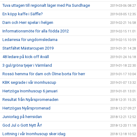
Tuva uttagen till regionalt läger med Pia Sundhage
2019-03-06 08:27
En köpp kaffe i Säffle?
2019-03-05 12:35
Dam och Herr spelar i helgen
2019-02-21 16:58
Informationsmöte för alla födda 2012
2019-02-15 11:01
Ledarresa för ungdomsledarna
2019-02-15 10:59
Startfältet Mästarcupen 2019
2019-01-31 14:28
48 ledare på kick-off ikväll
2019-01-24 16:18
3 gul/gröna tjejer i Värmland
2019-01-18 22:30
Rossö hemma för dam och Ölme borta för herr
2019-01-17 10:04
KBK segrade i vår inomhuscup
2019-01-07 13:32
Hertzöga Inomhuscup 6 januari
2019-01-01 13:01
Resultat från Nyårspromenaden
2018-12-31 15:25
Hertzögas Nyårspromenad
2018-12-27 09:27
Juniorlag på herrsidan
2018-12-21 12:52
God Jul o Gott Nytt År!
2018-12-20 11:18
Lottning i vår Inomhuscup sker idag
2018-12-18 10:52