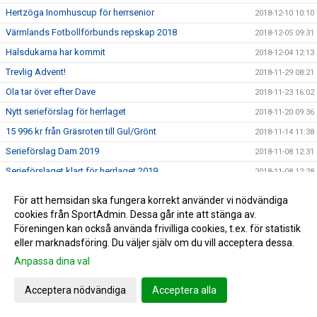
Hertzöga Inomhuscup för herrsenior
2018-12-10 10:10
Värmlands Fotbollförbunds repskap 2018
2018-12-05 09:31
Halsdukarna har kommit
2018-12-04 12:13
Trevlig Advent!
2018-11-29 08:21
Ola tar över efter Dave
2018-11-23 16:02
Nytt serieförslag för herrlaget
2018-11-20 09:36
15 996 kr från Gräsroten till Gul/Grönt
2018-11-14 11:38
Serieförslag Dam 2019
2018-11-08 12:31
Serieförslaget klart för herrlaget 2019
2018-11-08 12:28
22/22 lag anmälda till Mästarcupen
2018-11-06 15:25
För att hemsidan ska fungera korrekt använder vi nödvändiga
Inbjudan till Mästarcupen 2019 skickades idag
2018-11-05 14:02
cookies från SportAdmin. Dessa går inte att stänga av.
Föreningen kan också använda frivilliga cookies, t.ex. för statistik
F05 etta o tvåa i Sun Cup futsal
2018-11-04 14:11
eller marknadsföring. Du väljer själv om du vill acceptera dessa.
Kansliet stängt fredag 2/11
2018-11-01 14:24
Anpassa dina val
3:e raka för innebandyherrarna
2018-10-22 08:31
Fakturor för innebandysäsongen skickas idag
Acceptera nödvändiga
Acceptera alla
2018-10-15 15:21
Avslutning/Kick-off för ungdomsledarna
2018-10-12 09:56