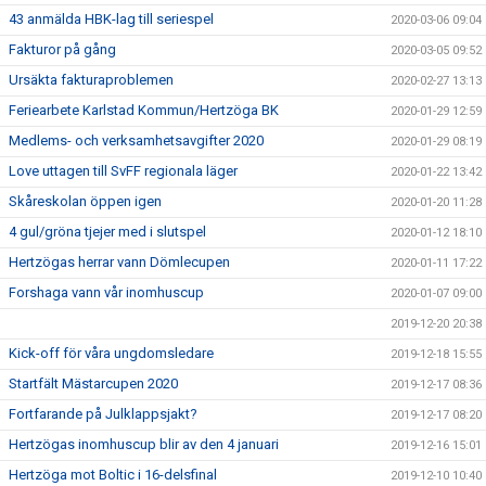
43 anmälda HBK-lag till seriespel
2020-03-06 09:04
Fakturor på gång
2020-03-05 09:52
Ursäkta fakturaproblemen
2020-02-27 13:13
Feriearbete Karlstad Kommun/Hertzöga BK
2020-01-29 12:59
Medlems- och verksamhetsavgifter 2020
2020-01-29 08:19
Love uttagen till SvFF regionala läger
2020-01-22 13:42
Skåreskolan öppen igen
2020-01-20 11:28
4 gul/gröna tjejer med i slutspel
2020-01-12 18:10
Hertzögas herrar vann Dömlecupen
2020-01-11 17:22
Forshaga vann vår inomhuscup
2020-01-07 09:00
2019-12-20 20:38
Kick-off för våra ungdomsledare
2019-12-18 15:55
Startfält Mästarcupen 2020
2019-12-17 08:36
Fortfarande på Julklappsjakt?
2019-12-17 08:20
Hertzögas inomhuscup blir av den 4 januari
2019-12-16 15:01
Hertzöga mot Boltic i 16-delsfinal
2019-12-10 10:40