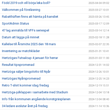
Född 2019 och vill börja leka boll?
2025-04-04 09:02
Välkommen på föreläsning
2025-03-27 10:01
Rabatthäften finns att hämta på kansliet
2025-03-26 13:45
SportAdmin Status
2025-03-17 12:09
47 lag anmälda till VFFs seriespel
2025-03-14 12:14
Datum att lägga på minnet
2025-02-18 11:28
Kallelse till Årsmöte 2025 den 18 mars
2025-02-07 22:35
Inventering av matchkläder
2025-01-31 10:41
Hertzögas Futsalcup 4 januari för herrar
2025-01-03 11:00
Resultat tipspromenad
2024-12-31 14:02
Hertzöga säljer bingolotto till Nyår
2024-12-26 10:01
Hertzögas Nyårspromenad
2024-12-25 14:23
Retro T-shirt kommer idag fredag
2024-12-19 15:51
Hertzöga-julklappen i samarbete med Stadium
2024-12-04 13:18
Info från kommunen angående konstgräsplanen
2024-12-04 08:40
34 ledare avslutar året på fredag
2024-11-14 10:36