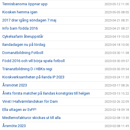
Tennisbanorna öppnar upp
2023-05-12 11:00
Kiosken hemma igen
2023-05-05 08:05
2017 drar igång söndagen 7 maj
2023-04-21 08:31
Info barn födda 2016
2023-04-21 08:27
Cykelsafarin återuppstår
2023-04-19 10:03
Ilandadagen nu på lördag
2023-04-18 10:00
Domarutbildning Fotboll
2023-03-30 11:58
Född 2016 och vill börja spela fotboll
2023-03-30 09:57
Tränarutbildning D i HBKs regi
2023-03-30 09:54
Kioskverksamheten på Ilanda IP 2023
2023-03-24 11:33
Årsmötet 2023
2023-03-17 08:26
Årets första matcher på Ilandas konstgräs till helgen
2023-03-15 15:22
Vinst I Hallvärmländskan för Dam
2023-02-26 22:09
Ella uttagen av SvFF!
2023-02-18 09:18
Medlemsfakturor skickas ut till alla
2023-02-08 13:30
Årsmöte 2023
2023-02-08 11:49