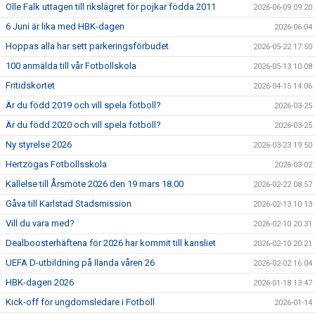
Olle Falk uttagen till rikslägret för pojkar födda 2011
2026-06-09 09:20
6 Juni är lika med HBK-dagen
2026-06-04
Hoppas alla har sett parkeringsförbudet
2026-05-22 17:50
100 anmälda till vår Fotbollskola
2026-05-13 10:08
Fritidskortet
2026-04-15 14:06
Är du född 2019 och vill spela fotboll?
2026-03-25
Är du född 2020 och vill spela fotboll?
2026-03-25
Ny styrelse 2026
2026-03-23 19:50
Hertzögas Fotbollsskola
2026-03-02
Kallelse till Årsmöte 2026 den 19 mars 18.00
2026-02-22 08:57
Gåva till Karlstad Stadsmission
2026-02-13 10:13
Vill du vara med?
2026-02-10 20:31
Dealboosterhäftena för 2026 har kommit till kansliet
2026-02-10 20:21
UEFA D-utbildning på Ilanda våren 26
2026-02-02 16:04
HBK-dagen 2026
2026-01-18 13:47
Kick-off för ungdomsledare i Fotboll
2026-01-14