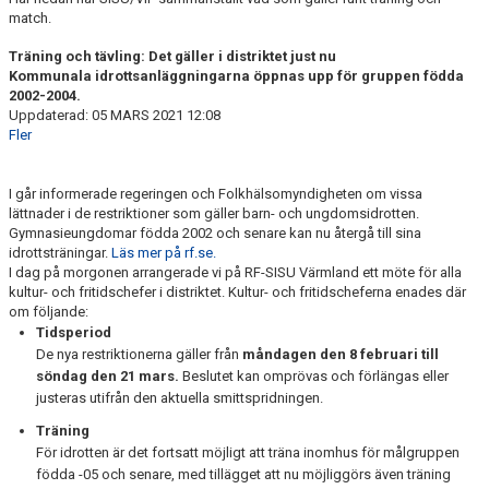
FRISPARKEN
match.
Träning och tävling: Det gäller i distriktet just nu
BLI MEDLEM
Kommunala idrottsanläggningarna öppnas upp för gruppen födda
2002-2004.
MATCHER
Uppdaterad: 05 MARS 2021 12:08
Fler
KONTAKTER & LAG
I går informerade regeringen och Folkhälsomyndigheten om vissa
FÖRENINGSDOKUMENT_GAMLA
lättnader i de restriktioner som gäller barn- och ungdomsidrotten.
Gymnasieungdomar födda 2002 och senare kan nu återgå till sina
SPONSORER
idrottsträningar.
Läs mer på rf.se.
I dag på morgonen arrangerade vi på RF-SISU Värmland ett möte för alla
kultur- och fritidschefer i distriktet. Kultur- och fritidscheferna enades där
FÖRENINGSDOKUMENT
om följande:
Tidsperiod
De nya restriktionerna gäller från
måndagen den 8 februari till
söndag den 21 mars.
Beslutet kan omprövas och förlängas eller
justeras utifrån den aktuella smittspridningen.
Träning
För idrotten är det fortsatt möjligt att träna inomhus för målgruppen
födda -05 och senare, med tillägget att nu möjliggörs även träning