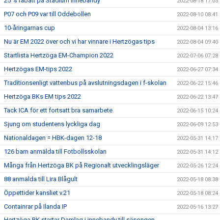
25 % rabatt på Stadium Innebandy
2022-08-18 17:03
P07 och P09 var till Oddebollen
2022-08-10 08:41
10-åringarnas cup
2022-08-04 13:16
Nu är EM 2022 över och vi har vinnare i Hertzögas tips
2022-08-04 09:40
Startlista Hertzöga EM-Champion 2022
2022-07-06 07:28
Hertzögas EM-tips 2022
2022-06-27 07:34
Traditionsenligt vattenbus på avslutningsdagen i f-skolan
2022-06-22 15:46
Hertzöga BKs EM tips 2022
2022-06-22 13:47
Tack ICA för ett fortsatt bra samarbete
2022-06-15 10:24
Sjung om studentens lyckliga dag
2022-06-09 12:53
Nationaldagen = HBK-dagen 12-18
2022-05-31 14:17
126 barn anmälda till Fotbollsskolan
2022-05-31 14:12
Många från Hertzöga BK på Regionalt utvecklingsläger
2022-05-26 12:24
88 anmälda till Lira Blågult
2022-05-18 08:38
Öppettider kansliet v.21
2022-05-18 08:24
Containrar på Ilanda IP
2022-05-16 13:27
Hertzöga BK startar Damlag i innebandy till säsongen