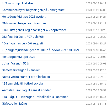
F09 vann cup i Hallsberg
2023-08-23 16:19
Kommunen byter belysningen på konstgräset
2023-08-23 14:05
Hertzögas VM-tips 2023 avgjort
2023-08-21 14:24
DM-finaler i helgen och framöver
2023-08-18 11:17
Ella H uttagen till regionalt läger 4-7 september
2023-08-17 08:25
DM-final för Dam, F07 och F08
2023-08-10 08:39
10-åringarnas cup 5-6 augusti
2023-08-01 13:27
Kupongerbjudande genom HBK på Indoor 25% 1/8-30/9
2023-07-31 16:48
Hertzögas VM-tips 2023
2023-07-19 08:03
Johan Valentin 50 år!
2023-06-30 08:03
Semesterstängt på kansliet
2023-06-29 12:18
Nästa vecka startar Fotbollsskolan
2023-06-16 09:42
125 anmälda till fotbollsskolan
2023-05-30 10:12
Anmälan Lira Blågult senast söndag
2023-05-23 08:34
Lira Blågult - Hertzögas Fotbollsskola i sommar
2023-05-22 16:44
Gåfotbollen igång
2023-05-12 11:18