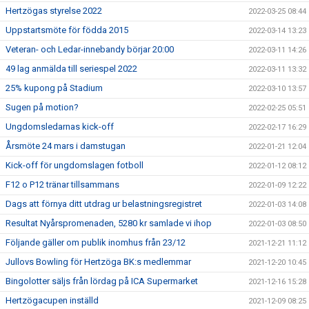
Hertzögas styrelse 2022
2022-03-25 08:44
Uppstartsmöte för födda 2015
2022-03-14 13:23
Veteran- och Ledar-innebandy börjar 20:00
2022-03-11 14:26
49 lag anmälda till seriespel 2022
2022-03-11 13:32
25% kupong på Stadium
2022-03-10 13:57
Sugen på motion?
2022-02-25 05:51
Ungdomsledarnas kick-off
2022-02-17 16:29
Årsmöte 24 mars i damstugan
2022-01-21 12:04
Kick-off för ungdomslagen fotboll
2022-01-12 08:12
F12 o P12 tränar tillsammans
2022-01-09 12:22
Dags att förnya ditt utdrag ur belastningsregistret
2022-01-03 14:08
Resultat Nyårspromenaden, 5280 kr samlade vi ihop
2022-01-03 08:50
Följande gäller om publik inomhus från 23/12
2021-12-21 11:12
Jullovs Bowling för Hertzöga BK:s medlemmar
2021-12-20 10:45
Bingolotter säljs från lördag på ICA Supermarket
2021-12-16 15:28
Hertzögacupen inställd
2021-12-09 08:25