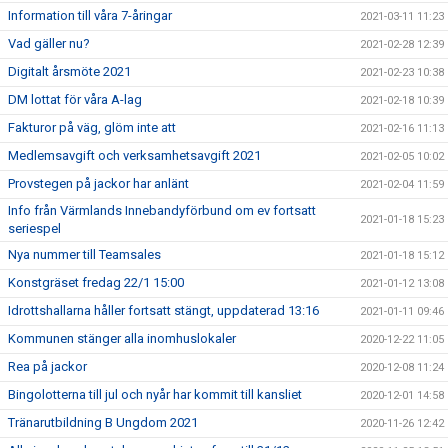
Information till våra 7-åringar
2021-03-11 11:23
Vad gäller nu?
2021-02-28 12:39
Digitalt årsmöte 2021
2021-02-23 10:38
DM lottat för våra A-lag
2021-02-18 10:39
Fakturor på väg, glöm inte att
2021-02-16 11:13
Medlemsavgift och verksamhetsavgift 2021
2021-02-05 10:02
Provstegen på jackor har anlänt
2021-02-04 11:59
Info från Värmlands Innebandyförbund om ev fortsatt
2021-01-18 15:23
seriespel
Nya nummer till Teamsales
2021-01-18 15:12
Konstgräset fredag 22/1 15:00
2021-01-12 13:08
Idrottshallarna håller fortsatt stängt, uppdaterad 13:16
2021-01-11 09:46
Kommunen stänger alla inomhuslokaler
2020-12-22 11:05
Rea på jackor
2020-12-08 11:24
Bingolotterna till jul och nyår har kommit till kansliet
2020-12-01 14:58
Tränarutbildning B Ungdom 2021
2020-11-26 12:42