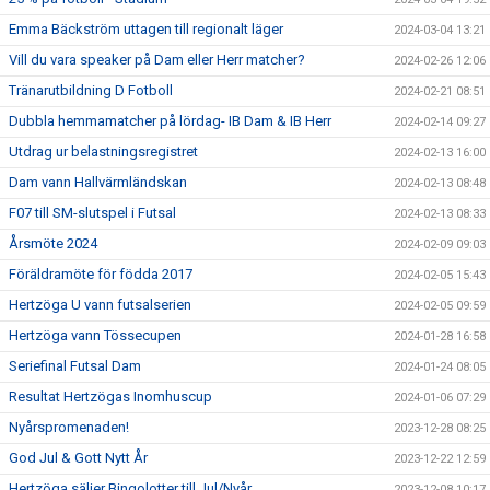
Emma Bäckström uttagen till regionalt läger
2024-03-04 13:21
Vill du vara speaker på Dam eller Herr matcher?
2024-02-26 12:06
Tränarutbildning D Fotboll
2024-02-21 08:51
Dubbla hemmamatcher på lördag- IB Dam & IB Herr
2024-02-14 09:27
Utdrag ur belastningsregistret
2024-02-13 16:00
Dam vann Hallvärmländskan
2024-02-13 08:48
F07 till SM-slutspel i Futsal
2024-02-13 08:33
Årsmöte 2024
2024-02-09 09:03
Föräldramöte för födda 2017
2024-02-05 15:43
Hertzöga U vann futsalserien
2024-02-05 09:59
Hertzöga vann Tössecupen
2024-01-28 16:58
Seriefinal Futsal Dam
2024-01-24 08:05
Resultat Hertzögas Inomhuscup
2024-01-06 07:29
Nyårspromenaden!
2023-12-28 08:25
God Jul & Gott Nytt År
2023-12-22 12:59
Hertzöga säljer Bingolotter till Jul/Nyår
2023-12-08 10:17