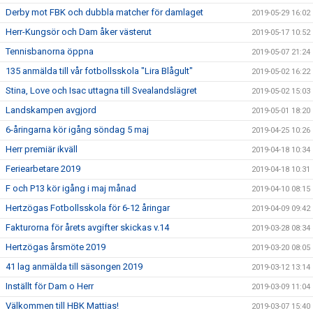
Derby mot FBK och dubbla matcher för damlaget
2019-05-29 16:02
Herr-Kungsör och Dam åker västerut
2019-05-17 10:52
Tennisbanorna öppna
2019-05-07 21:24
135 anmälda till vår fotbollsskola "Lira Blågult"
2019-05-02 16:22
Stina, Love och Isac uttagna till Svealandslägret
2019-05-02 15:03
Landskampen avgjord
2019-05-01 18:20
6-åringarna kör igång söndag 5 maj
2019-04-25 10:26
Herr premiär ikväll
2019-04-18 10:34
Feriearbetare 2019
2019-04-18 10:31
F och P13 kör igång i maj månad
2019-04-10 08:15
Hertzögas Fotbollsskola för 6-12 åringar
2019-04-09 09:42
Fakturorna för årets avgifter skickas v.14
2019-03-28 08:34
Hertzögas årsmöte 2019
2019-03-20 08:05
41 lag anmälda till säsongen 2019
2019-03-12 13:14
Inställt för Dam o Herr
2019-03-09 11:04
Välkommen till HBK Mattias!
2019-03-07 15:40