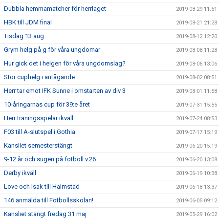
Dubbla hemmamatcher för herrlaget
2019-08-29 11:51
HBK till JDM final
2019-08-21 21:28
Tisdag 13 aug
2019-08-12 12:20
Grym helg på g för våra ungdomar
2019-08-08 11:28
Hur gick det i helgen för våra ungdomslag?
2019-08-06 13:06
Stor cuphelg i antågande
2019-08-02 08:51
Herr tar emot IFK Sunne i omstarten av div 3
2019-08-01 11:58
10-åringarnas cup för 39:e året
2019-07-31 15:55
Herr träningsspelar ikväll
2019-07-24 08:53
F03 till A-slutspel i Gothia
2019-07-17 15:19
Kansliet semesterstängt
2019-06-20 15:19
9-12 år och sugen på fotboll v.26
2019-06-20 13:08
Derby ikväll
2019-06-19 10:38
Love och Isak till Halmstad
2019-06-18 13:37
146 anmälda till Fotbollsskolan!
2019-06-05 09:12
Kansliet stängt fredag 31 maj
2019-05-29 16:02